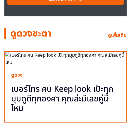
ดูดวงชะตา
ดูเพิ่มเติม
ดูดวง
เบอร์โทร คน Keep look เป๊ะทุก
มุมดูดีทุกองศา คุณล่ะมีเลขคู่นี้
ไหม