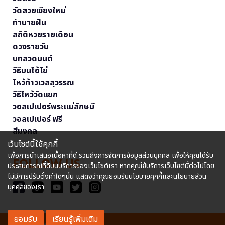
วัดสวยเชียงใหม่
ทำนายฝัน
สถิติหวยรายเดือน
ดวงรายวัน
บทสวดมนต์
วิธีบนไอ้ไข่
ไหว้ท้าวเวสสุวรรณ
วิธีไหว้วัดแขก
วอลเปเปอร์พระแม่ลักษมี
วอลเปเปอร์ ฟรี
สีมงคล
เว็บไซต์นี้ใช้คุกกี้
เพื่อการนำเสนอเนื้อหาที่ดี รวมถึงการจัดการข้อมูลส่วนบุคคล เพื่อให้คุณได้รับ
FOLLOW US
ประสบการณ์ที่ดีบนบริการของเว็บไซต์เรา หากคุณใช้บริการเว็บไซต์นี้ต่อไปโดย
ไม่มีการปรับตั้งค่าใดๆนั้น แสดงว่าคุณยอมรับนโยบายคุกกี้และนโยบายส่วน
บุคคลของเรา
ยอมรับ
เรียนรู้เพิ่มเติม