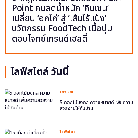
Point คนลดน้ำหนัก ‘คินเซน’
เปลี่ยน ‘อกไก่’ สู่ ‘เส้นไร้แป้ง’
นวัตกรรม FoodTech เนื้อนุ่ม
ตอบโจทย์เทรนด์เฮลตี้
ไลฟ์สไตล์ วันนี้
DECOR
5 ดอกไม้มงคล ความหมายดี เพิ่มความ
สวยงามให้กับบ้าน
ไลฟ์สไตล์