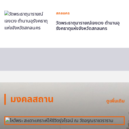
สกลนคร
วัดพระธาตุนารายณ์เจงเวง ตำนานอุ
รังคธาตุแห่งจังหวัดสกลนคร
มงคลสถาน
ดูเพิ่มเติม