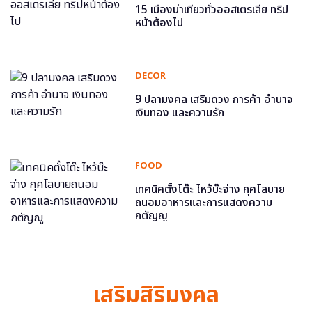
15 เมืองน่าเที่ยวทั่วออสเตรเลีย ทริป
หน้าต้องไป
DECOR
9 ปลามงคล เสริมดวง การค้า อำนาจ
เงินทอง และความรัก
FOOD
เทคนิคตั้งโต๊ะ ไหว้บ๊ะจ่าง กุศโลบาย
ถนอมอาหารและการแสดงความ
กตัญญู
เสริมสิริมงคล