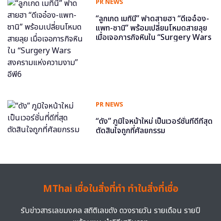
PR NEWS
“ลูกเกด เมทินี” ฟาดสายฮา “ดีเจอ๋อง-
แพท-ซานิ” พร้อมเปลี่ยนโหมดสายลุย
เมื่อเจอภารกิจหินใน “Surgery Wars
สงครามแห่งความงาม” อีพี6
PR NEWS
“ดัง” ภูมิใจหน้าใหม่ เป็นเวอร์ชั่นที่ดีที่สุด
ตัดสินใจถูกที่ศัลยกรรม
MThai เชื่อในสิ่งที่ทำ ทำในสิ่งที่เชื่อ
รับข่าวสารเลขมงคล สถิติเลขดัง ดวงรายวัน รายเดือน รายปี