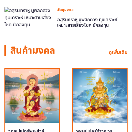
วัตถุมงคล
อสุรินทราหู มูพลิกดวง ทุบเคราะห์
เหมาะสายเสี่ยงโชค นักลงทุน
สินค้ามงคล
ดูเพิ่มเติม
วอลเปเปอร์พระสีวลี
วอลเปเปอร์ท้าวกุเวร