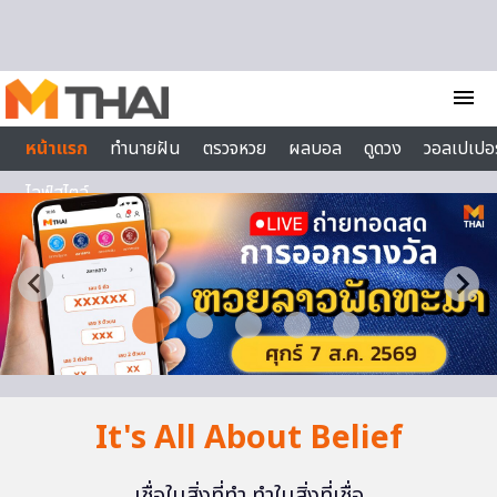
Skip to content
menu
หน้าแรก
ทำนายฝัน
ตรวจหวย
ผลบอล
ดูดวง
วอลเปเปอร
ไลฟ์สไตล์
It's All About Belief
เชื่อในสิ่งที่ทำ ทำในสิ่งที่เชื่อ