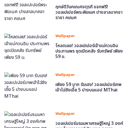
ฤกษ์ดีวันคเณศจตุรถี แจกฟรี!
วอลเปเปอร์พระพิฆเนศ ปางลาลบาคจา
ราชา คเณศ
Wallpaper
โหลดเลย! วอลเปเปอร์เจ้าแม่กวนอิม
ประทานพร ชุดเปิดคลัง รับทรัพย์ เพียง
59 บ.
Wallpaper
เพียง 59 บาท รับเฮง! วอลเปเปอร์เทพ
เจ้าไฉ่ซิงเอี๊ย 5 ปางบนแอป MThai
Wallpaper
วอลเปเปอร์บรมมหาเศรษฐีใหญ่ 3 องค์