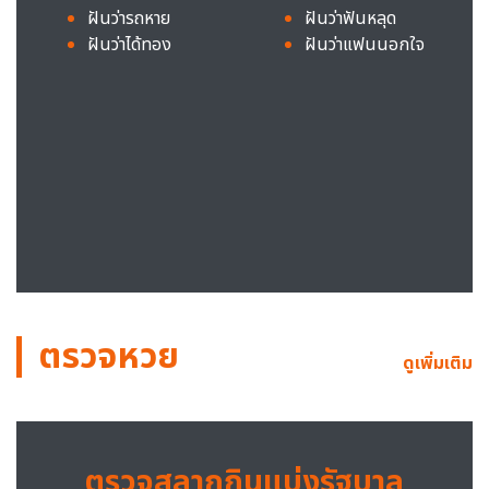
ฝันว่ารถหาย
ฝันว่าฟันหลุด
ฝันว่าได้ทอง
ฝันว่าแฟนนอกใจ
ตรวจหวย
ดูเพิ่มเติม
ตรวจสลากกินแบ่งรัฐบาล