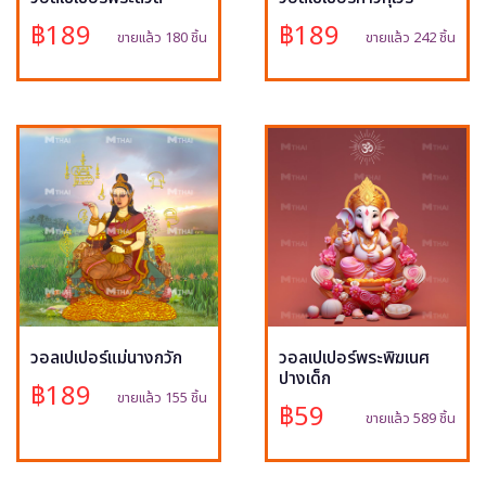
฿189
฿189
ขายแล้ว 180 ชิ้น
ขายแล้ว 242 ชิ้น
วอลเปเปอร์แม่นางกวัก
วอลเปเปอร์พระพิฆเนศ
ปางเด็ก
฿189
ขายแล้ว 155 ชิ้น
฿59
ขายแล้ว 589 ชิ้น