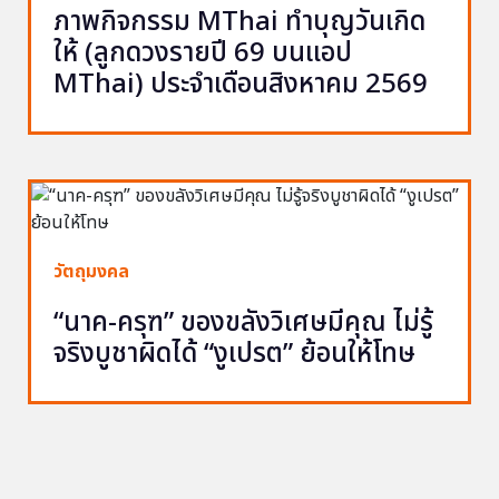
ภาพกิจกรรม MThai ทำบุญวันเกิด
ให้ (ลูกดวงรายปี 69 บนแอป
MThai) ประจำเดือนสิงหาคม 2569
วัตถุมงคล
“นาค-ครุฑ” ของขลังวิเศษมีคุณ ไม่รู้
จริงบูชาผิดได้ “งูเปรต” ย้อนให้โทษ