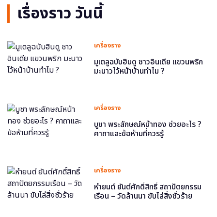
เรื่องราว วันนี้
เครื่องราง
มูเตลูฉบับฮินดู ชาวอินเดีย แขวนพริก
มะนาวไว้หน้าบ้านทำไม ?
เครื่องราง
บูชา พระลักษณ์หน้าทอง ช่วยอะไร ?
คาถาและข้อห้ามที่ควรรู้
เครื่องราง
หำยนต์ ยันต์ศักดิ์สิทธิ์ สถาปัตยกรรม
เรือน – วัดล้านนา ขับไล่สิ่งชั่วร้าย