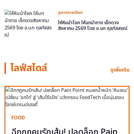
ดูดวงรายเดือน
ให้หินนำโชค ให้นกนำทาง เช็กดวง
สิงหาคม 2569 โดย อ.นก กุลภัสสรณ์
ไลฟ์สไตล์
ดูเพิ่มเติม
FOOD
ฉีกกฎคนรักเส้น! ปลดล็อก Pain