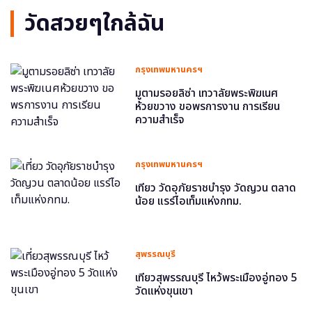
วัดสวยๆใกล้ฉัน
กรุงเทพมหานครฯ
มูตามรอยลิซ่า เทวาลัยพระพิฆเนศ
ห้วยขวาง ขอพรการงาน การเรียน
ความสำเร็จ
กรุงเทพมหานครฯ
เที่ยว วัดอุภัยราชบำรุง วัดญวน ตลาด
น้อย แรร์ไอเท็มแห่งกทม.
สุพรรณบุรี
เที่ยวสุพรรณบุรี ไหว้พระเมืองอู่ทอง 5
วัดแห่งขุนเขา