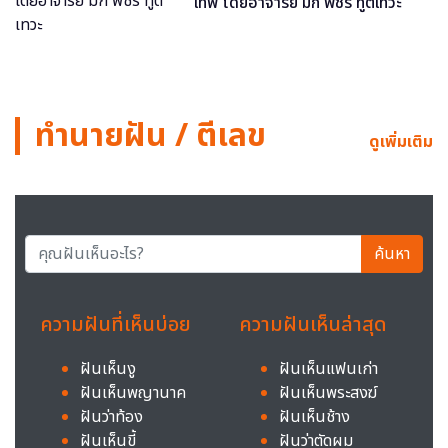
เทพ โดยอาจารย์ มิก พชร ทูตเทวะ
ทำนายฝัน / ตีเลข
ดูเพิ่มเติม
ค้นหา
ความฝันที่เห็นบ่อย
ความฝันเห็นล่าสุด
ฝันเห็นงู
ฝันเห็นแฟนเก่า
ฝันเห็นพญานาค
ฝันเห็นพระสงฆ์
ฝันว่าท้อง
ฝันเห็นช้าง
ฝันเห็นขี้
ฝันว่าตัดผม