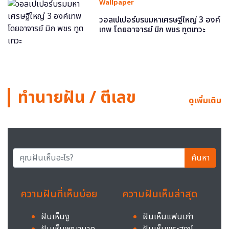
Wallpaper
วอลเปเปอร์บรมมหาเศรษฐีใหญ่ 3 องค์
เทพ โดยอาจารย์ มิก พชร ทูตเทวะ
ทำนายฝัน / ตีเลข
ดูเพิ่มเติม
ค้นหา
ความฝันที่เห็นบ่อย
ความฝันเห็นล่าสุด
ฝันเห็นงู
ฝันเห็นแฟนเก่า
ฝันเห็นพญานาค
ฝันเห็นพระสงฆ์