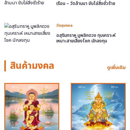
เรือน – วัดล้านนา ขับไล่สิ่งชั่วร้าย
วัตถุมงคล
อสุรินทราหู มูพลิกดวง ทุบเคราะห์
เหมาะสายเสี่ยงโชค นักลงทุน
สินค้ามงคล
ดูเพิ่มเติม