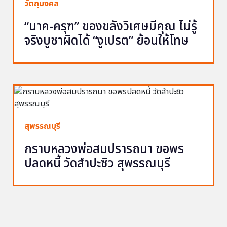
วัตถุมงคล
“นาค-ครุฑ” ของขลังวิเศษมีคุณ ไม่รู้
จริงบูชาผิดได้ “งูเปรต” ย้อนให้โทษ
สุพรรณบุรี
กราบหลวงพ่อสมปรารถนา ขอพร
ปลดหนี้ วัดสำปะซิว สุพรรณบุรี