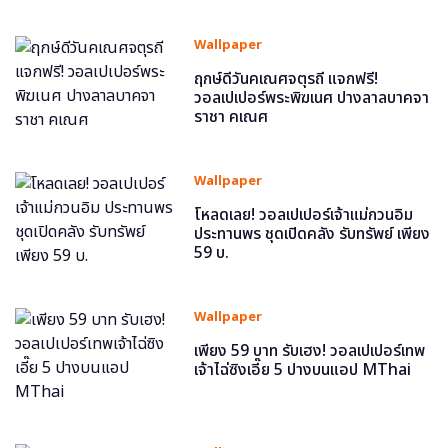
Wallpaper
ฤกษ์ดีวันคเณศจตุรถี แจกฟรี!
วอลเปเปอร์พระพิฆเนศ ปางลาลบาคจา
ราชา คเณศ
Wallpaper
โหลดเลย! วอลเปเปอร์เจ้าแม่กวนอิม
ประทานพร ชุดเปิดคลัง รับทรัพย์ เพียง
59 บ.
Wallpaper
เพียง 59 บาท รับเฮง! วอลเปเปอร์เทพ
เจ้าไฉ่ซิงเอี๊ย 5 ปางบนแอป MThai