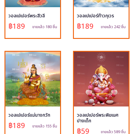
วอลเปเปอร์พระสีวลี
วอลเปเปอร์ท้าวกุเวร
฿189
฿189
ขายแล้ว 180 ชิ้น
ขายแล้ว 242 ชิ้น
วอลเปเปอร์แม่นางกวัก
วอลเปเปอร์พระพิฆเนศ
ปางเด็ก
฿189
ขายแล้ว 155 ชิ้น
฿59
ขายแล้ว 589 ชิ้น