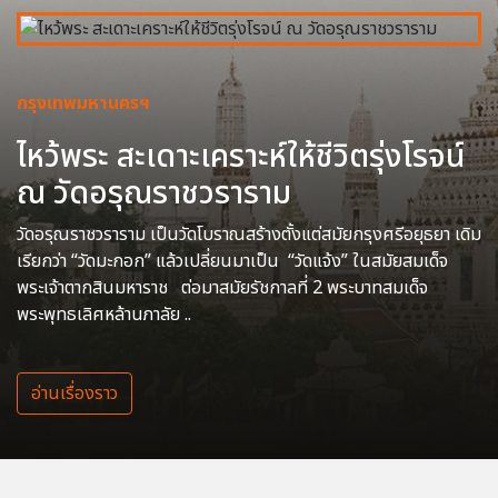
กรุงเทพมหานครฯ
ไหว้พระ สะเดาะเคราะห์ให้ชีวิตรุ่งโรจน์
ณ วัดอรุณราชวราราม
วัดอรุณราชวราราม เป็นวัดโบราณสร้างตั้งแต่สมัยกรุงศรีอยุธยา เดิม
เรียกว่า “วัดมะกอก” แล้วเปลี่ยนมาเป็น “วัดแจ้ง” ในสมัยสมเด็จ
พระเจ้าตากสินมหาราช ต่อมาสมัยรัชกาลที่ 2 พระบาทสมเด็จ
พระพุทธเลิศหล้านภาลัย ..
อ่านเรื่องราว