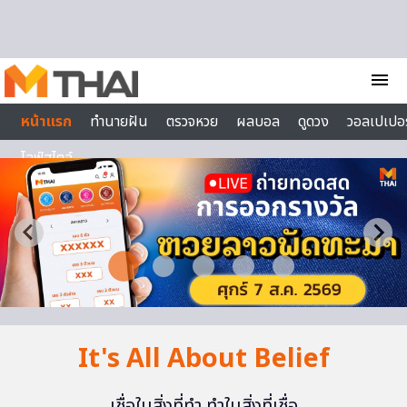
Skip to content
menu
หน้าแรก
ทำนายฝัน
ตรวจหวย
ผลบอล
ดูดวง
วอลเปเปอร
ไลฟ์สไตล์
It's All About Belief
เชื่อในสิ่งที่ทำ ทำในสิ่งที่เชื่อ