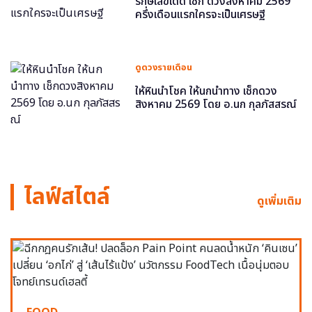
รักษ์เลขเด็ด เช็ก ดวงสิงหาคม 2569
ครึ่งเดือนแรกใครจะเป็นเศรษฐี
ดูดวงรายเดือน
ให้หินนำโชค ให้นกนำทาง เช็กดวง
สิงหาคม 2569 โดย อ.นก กุลภัสสรณ์
ไลฟ์สไตล์
ดูเพิ่มเติม