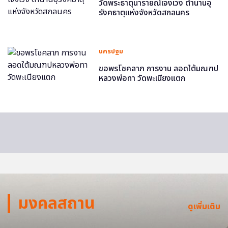
วัดพระธาตุนารายณ์เจงเวง ตำนานอุ
รังคธาตุแห่งจังหวัดสกลนคร
นครปฐม
ขอพรโชคลาภ การงาน ลอดใต้มณฑป
หลวงพ่อทา วัดพะเนียงแตก
มงคลสถาน
ดูเพิ่มเติม