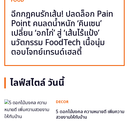
FOOD
ฉีกกฎคนรักเส้น! ปลดล็อก Pain
Point คนลดน้ำหนัก ‘คินเซน’
เปลี่ยน ‘อกไก่’ สู่ ‘เส้นไร้แป้ง’
นวัตกรรม FoodTech เนื้อนุ่ม
ตอบโจทย์เทรนด์เฮลตี้
ไลฟ์สไตล์ วันนี้
DECOR
5 ดอกไม้มงคล ความหมายดี เพิ่มความ
สวยงามให้กับบ้าน