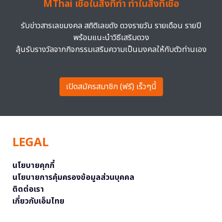
MThai เชื่อในสิ่งที่ทำ ทำในสิ่งที่เชื่อ
รับข่าวสารเลขมงคล สถิติเลขดัง ดวงรายวัน รายเดือน รายปี
พร้อมแนะนำวิธีเสริมดวง
ลุ้นรับรางวัลจากกิจกรรมเสริมความเป็นมงคลให้กับตัวท่านเอง
เปิดสมัครสมาชิก (ฟรี) เร็วๆนี้
LEGAL
นโยบายคุกกี้
นโยบายการคุ้มครองข้อมูลส่วนบุคคล
ติดต่อเรา
เกี่ยวกับเอ็มไทย