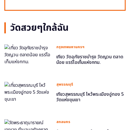
วัดสวยๆใกล้ฉัน
กรุงเทพมหานครฯ
เที่ยว วัดอุภัยราชบำรุง วัดญวน ตลาด
น้อย แรร์ไอเท็มแห่งกทม.
สุพรรณบุรี
เที่ยวสุพรรณบุรี ไหว้พระเมืองอู่ทอง 5
วัดแห่งขุนเขา
สกลนคร