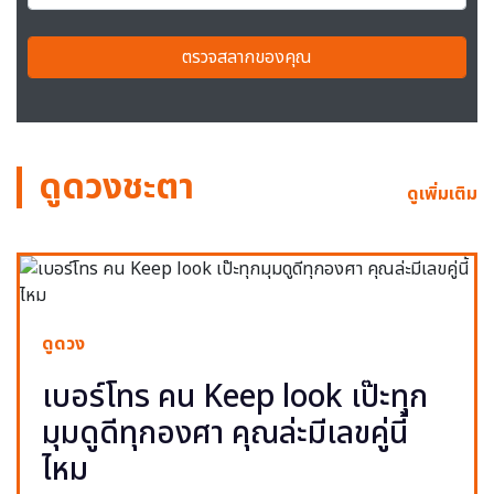
ตรวจสลากของคุณ
ดูดวงชะตา
ดูเพิ่มเติม
ดูดวง
เบอร์โทร คน Keep look เป๊ะทุก
มุมดูดีทุกองศา คุณล่ะมีเลขคู่นี้
ไหม