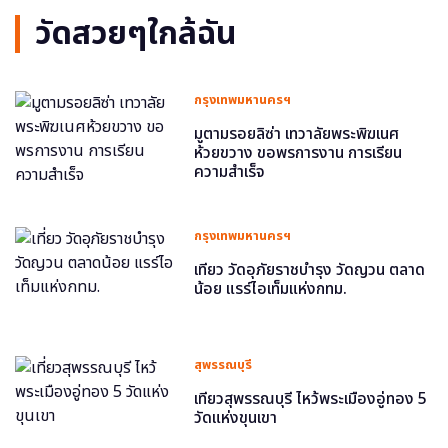
วัดสวยๆใกล้ฉัน
กรุงเทพมหานครฯ
มูตามรอยลิซ่า เทวาลัยพระพิฆเนศ
ห้วยขวาง ขอพรการงาน การเรียน
ความสำเร็จ
กรุงเทพมหานครฯ
เที่ยว วัดอุภัยราชบำรุง วัดญวน ตลาด
น้อย แรร์ไอเท็มแห่งกทม.
สุพรรณบุรี
เที่ยวสุพรรณบุรี ไหว้พระเมืองอู่ทอง 5
วัดแห่งขุนเขา