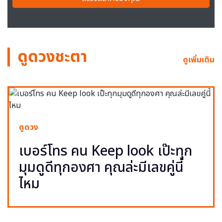
ดูดวงชะตา
ดูเพิ่มเติม
ดูดวง
เบอร์โทร คน Keep look เป๊ะทุก
มุมดูดีทุกองศา คุณล่ะมีเลขคู่นี้
ไหม