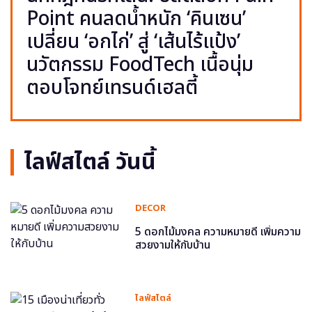
Point คนลดน้ำหนัก ‘คินเซน’
เปลี่ยน ‘อกไก่’ สู่ ‘เส้นไร้แป้ง’
นวัตกรรม FoodTech เนื้อนุ่ม
ตอบโจทย์เทรนด์เฮลตี้
ไลฟ์สไตล์ วันนี้
DECOR
5 ดอกไม้มงคล ความหมายดี เพิ่มความ
สวยงามให้กับบ้าน
ไลฟ์สไตล์