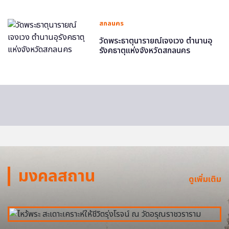
สกลนคร
วัดพระธาตุนารายณ์เจงเวง ตำนานอุ
รังคธาตุแห่งจังหวัดสกลนคร
มงคลสถาน
ดูเพิ่มเติม