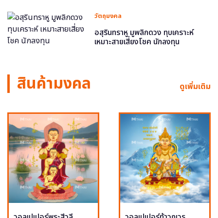
วัตถุมงคล
อสุรินทราหู มูพลิกดวง ทุบเคราะห์
เหมาะสายเสี่ยงโชค นักลงทุน
สินค้ามงคล
ดูเพิ่มเติม
วอลเปเปอร์พระสีวลี
วอลเปเปอร์ท้าวกุเวร