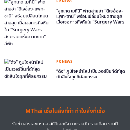
PR NEWS
“ลูกเกด เมทินี” ฟาดสายฮา “ดีเจอ๋อง-
แพท-ซานิ” พร้อมเปลี่ยนโหมดสายลุย
เมื่อเจอภารกิจหินใน “Surgery Wars
สงครามแห่งความงาม” อีพี6
PR NEWS
“ดัง” ภูมิใจหน้าใหม่ เป็นเวอร์ชั่นที่ดีที่สุด
ตัดสินใจถูกที่ศัลยกรรม
MThai เชื่อในสิ่งที่ทำ ทำในสิ่งที่เชื่อ
รับข่าวสารเลขมงคล สถิติเลขดัง ดวงรายวัน รายเดือน รายปี