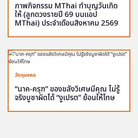
ภาพกิจกรรม MThai ทำบุญวันเกิด
ให้ (ลูกดวงรายปี 69 บนแอป
MThai) ประจำเดือนสิงหาคม 2569
วัตถุมงคล
“นาค-ครุฑ” ของขลังวิเศษมีคุณ ไม่รู้
จริงบูชาผิดได้ “งูเปรต” ย้อนให้โทษ