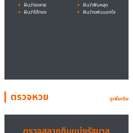
ฝันว่ารถหาย
ฝันว่าฟันหลุด
ฝันว่าได้ทอง
ฝันว่าแฟนนอกใจ
ตรวจหวย
ดูเพิ่มเติม
ตรวจสลากกินแบ่งรัฐบาล