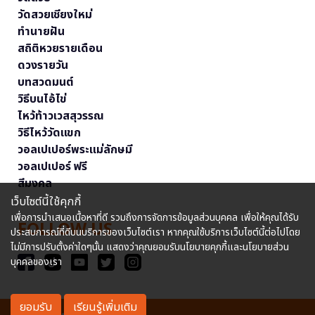
วัดสวยเชียงใหม่
ทำนายฝัน
สถิติหวยรายเดือน
ดวงรายวัน
บทสวดมนต์
วิธีบนไอ้ไข่
ไหว้ท้าวเวสสุวรรณ
วิธีไหว้วัดแขก
วอลเปเปอร์พระแม่ลักษมี
วอลเปเปอร์ ฟรี
สีมงคล
เว็บไซต์นี้ใช้คุกกี้
เพื่อการนำเสนอเนื้อหาที่ดี รวมถึงการจัดการข้อมูลส่วนบุคคล เพื่อให้คุณได้รับ
FOLLOW US
ประสบการณ์ที่ดีบนบริการของเว็บไซต์เรา หากคุณใช้บริการเว็บไซต์นี้ต่อไปโดย
ไม่มีการปรับตั้งค่าใดๆนั้น แสดงว่าคุณยอมรับนโยบายคุกกี้และนโยบายส่วน
บุคคลของเรา
ยอมรับ
เรียนรู้เพิ่มเติม