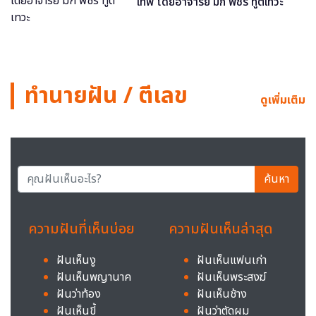
เทพ โดยอาจารย์ มิก พชร ทูตเทวะ
ทำนายฝัน / ตีเลข
ดูเพิ่มเติม
ค้นหา
ความฝันที่เห็นบ่อย
ความฝันเห็นล่าสุด
ฝันเห็นงู
ฝันเห็นแฟนเก่า
ฝันเห็นพญานาค
ฝันเห็นพระสงฆ์
ฝันว่าท้อง
ฝันเห็นช้าง
ฝันเห็นขี้
ฝันว่าตัดผม