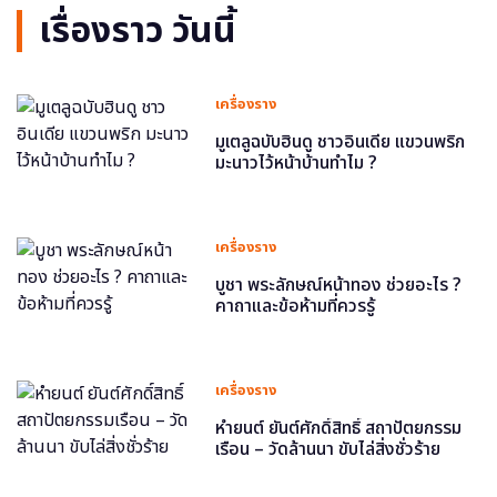
เรื่องราว วันนี้
เครื่องราง
มูเตลูฉบับฮินดู ชาวอินเดีย แขวนพริก
มะนาวไว้หน้าบ้านทำไม ?
เครื่องราง
บูชา พระลักษณ์หน้าทอง ช่วยอะไร ?
คาถาและข้อห้ามที่ควรรู้
เครื่องราง
หำยนต์ ยันต์ศักดิ์สิทธิ์ สถาปัตยกรรม
เรือน – วัดล้านนา ขับไล่สิ่งชั่วร้าย