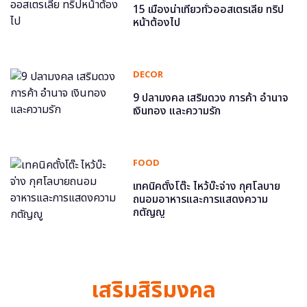
15 เมืองน่าเที่ยวทั่วออสเตรเลีย ทริป
หน้าต้องไป
DECOR
9 ปลามงคล เสริมดวง การค้า อำนาจ
เงินทอง และความรัก
FOOD
เทคนิคตั้งโต๊ะ ไหว้บ๊ะจ่าง กุศโลบาย
ถนอมอาหารและการแสดงความ
กตัญญู
เสริมสิริมงคล