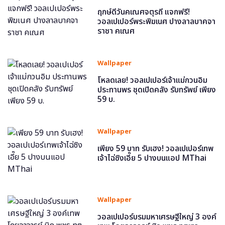
ฤกษ์ดีวันคเณศจตุรถี แจกฟรี!
วอลเปเปอร์พระพิฆเนศ ปางลาลบาคจา
ราชา คเณศ
Wallpaper
โหลดเลย! วอลเปเปอร์เจ้าแม่กวนอิม
ประทานพร ชุดเปิดคลัง รับทรัพย์ เพียง
59 บ.
Wallpaper
เพียง 59 บาท รับเฮง! วอลเปเปอร์เทพ
เจ้าไฉ่ซิงเอี๊ย 5 ปางบนแอป MThai
Wallpaper
วอลเปเปอร์บรมมหาเศรษฐีใหญ่ 3 องค์