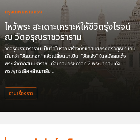
กรุงเทพมหานครฯ
ไหว้พระ สะเดาะเคราะห์ให้ชีวิตรุ่งโรจน์
ณ วัดอรุณราชวราราม
วัดอรุณราชวราราม เป็นวัดโบราณสร้างตั้งแต่สมัยกรุงศรีอยุธยา เดิม
เรียกว่า “วัดมะกอก” แล้วเปลี่ยนมาเป็น “วัดแจ้ง” ในสมัยสมเด็จ
พระเจ้าตากสินมหาราช ต่อมาสมัยรัชกาลที่ 2 พระบาทสมเด็จ
พระพุทธเลิศหล้านภาลัย ..
อ่านเรื่องราว