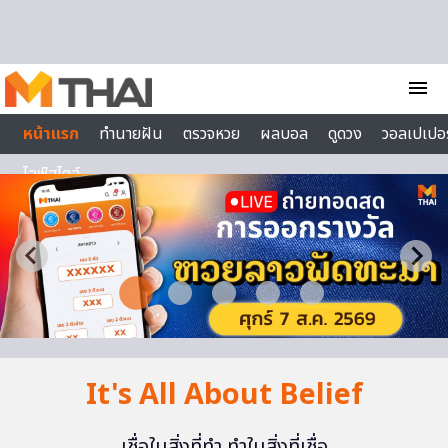
Skip to content
menu
หน้าแรก
ทำนายฝัน
ตรวจหวย
ผลบอล
ดูดวง
วอลเปเปอร
ไลฟ์สไตล์
It's All About Belief
เชื่อในสิ่งที่ทำ ทำในสิ่งที่เชื่อ