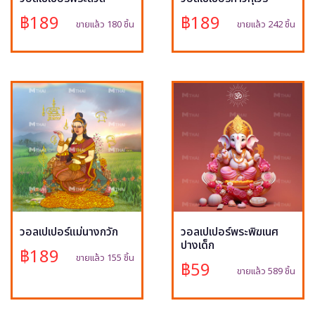
฿189
฿189
ขายแล้ว 180 ชิ้น
ขายแล้ว 242 ชิ้น
วอลเปเปอร์แม่นางกวัก
วอลเปเปอร์พระพิฆเนศ
ปางเด็ก
฿189
ขายแล้ว 155 ชิ้น
฿59
ขายแล้ว 589 ชิ้น