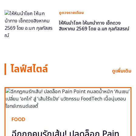
ดูดวงรายเดือน
ให้หินนำโชค ให้นกนำทาง เช็กดวง
สิงหาคม 2569 โดย อ.นก กุลภัสสรณ์
ไลฟ์สไตล์
ดูเพิ่มเติม
FOOD
ฉีกกฎคนรักเส้น! ปลดล็อก Pain