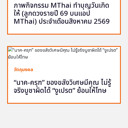
ภาพกิจกรรม MThai ทำบุญวันเกิด
ให้ (ลูกดวงรายปี 69 บนแอป
MThai) ประจำเดือนสิงหาคม 2569
วัตถุมงคล
“นาค-ครุฑ” ของขลังวิเศษมีคุณ ไม่รู้
จริงบูชาผิดได้ “งูเปรต” ย้อนให้โทษ