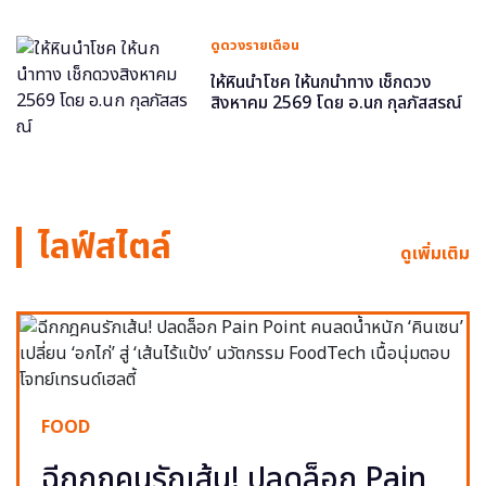
ดูดวงรายเดือน
ให้หินนำโชค ให้นกนำทาง เช็กดวง
สิงหาคม 2569 โดย อ.นก กุลภัสสรณ์
ไลฟ์สไตล์
ดูเพิ่มเติม
FOOD
ฉีกกฎคนรักเส้น! ปลดล็อก Pain