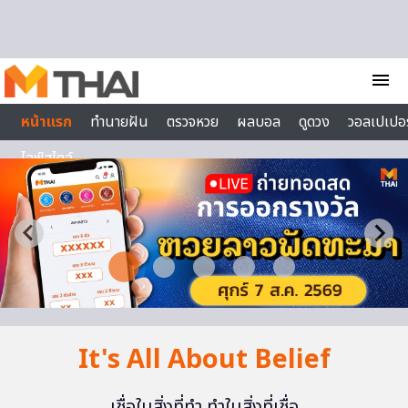
Skip to content
menu
หน้าแรก
ทำนายฝัน
ตรวจหวย
ผลบอล
ดูดวง
วอลเปเปอร
ไลฟ์สไตล์
It's All About Belief
เชื่อในสิ่งที่ทำ ทำในสิ่งที่เชื่อ