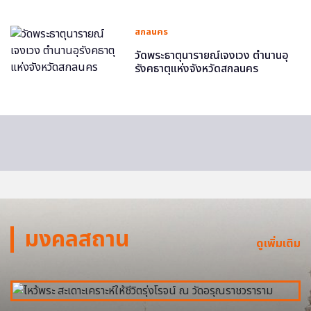
สกลนคร
วัดพระธาตุนารายณ์เจงเวง ตำนานอุ
รังคธาตุแห่งจังหวัดสกลนคร
มงคลสถาน
ดูเพิ่มเติม