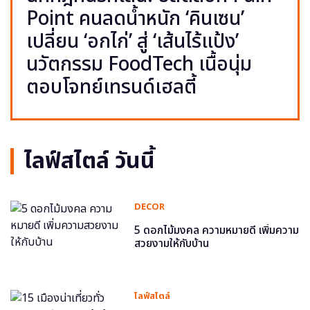
Point คนลดน้ำหนัก ‘คินเซน’
เปลี่ยน ‘อกไก่’ สู่ ‘เส้นไร้แป้ง’
นวัตกรรม FoodTech เนื้อนุ่ม
ตอบโจทย์เทรนด์เฮลตี้
ไลฟ์สไตล์ วันนี้
DECOR
5 ดอกไม้มงคล ความหมายดี เพิ่มความ
สวยงามให้กับบ้าน
ไลฟ์สไตล์