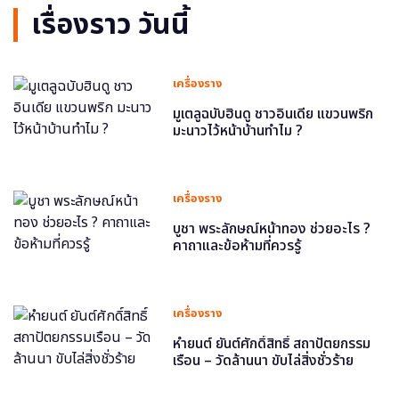
เรื่องราว วันนี้
เครื่องราง
มูเตลูฉบับฮินดู ชาวอินเดีย แขวนพริก
มะนาวไว้หน้าบ้านทำไม ?
เครื่องราง
บูชา พระลักษณ์หน้าทอง ช่วยอะไร ?
คาถาและข้อห้ามที่ควรรู้
เครื่องราง
หำยนต์ ยันต์ศักดิ์สิทธิ์ สถาปัตยกรรม
เรือน – วัดล้านนา ขับไล่สิ่งชั่วร้าย