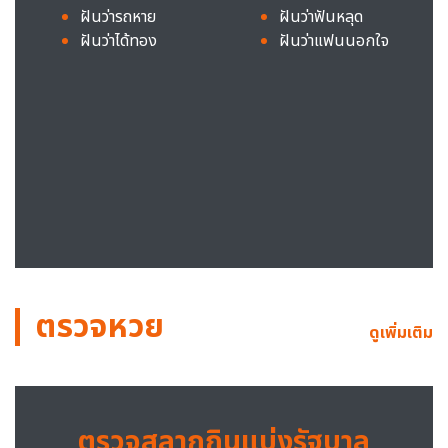
ฝันว่ารถหาย
ฝันว่าฟันหลุด
ฝันว่าได้ทอง
ฝันว่าแฟนนอกใจ
ตรวจหวย
ดูเพิ่มเติม
ตรวจสลากกินแบ่งรัฐบาล