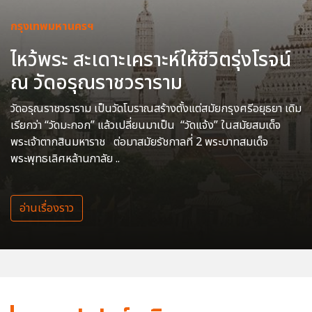
กรุงเทพมหานครฯ
ไหว้พระ สะเดาะเคราะห์ให้ชีวิตรุ่งโรจน์
ณ วัดอรุณราชวราราม
วัดอรุณราชวราราม เป็นวัดโบราณสร้างตั้งแต่สมัยกรุงศรีอยุธยา เดิม
เรียกว่า “วัดมะกอก” แล้วเปลี่ยนมาเป็น “วัดแจ้ง” ในสมัยสมเด็จ
พระเจ้าตากสินมหาราช ต่อมาสมัยรัชกาลที่ 2 พระบาทสมเด็จ
พระพุทธเลิศหล้านภาลัย ..
อ่านเรื่องราว