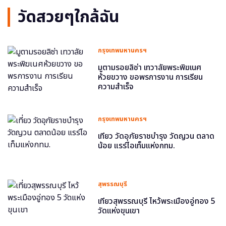
วัดสวยๆใกล้ฉัน
กรุงเทพมหานครฯ
มูตามรอยลิซ่า เทวาลัยพระพิฆเนศ
ห้วยขวาง ขอพรการงาน การเรียน
ความสำเร็จ
กรุงเทพมหานครฯ
เที่ยว วัดอุภัยราชบำรุง วัดญวน ตลาด
น้อย แรร์ไอเท็มแห่งกทม.
สุพรรณบุรี
เที่ยวสุพรรณบุรี ไหว้พระเมืองอู่ทอง 5
วัดแห่งขุนเขา