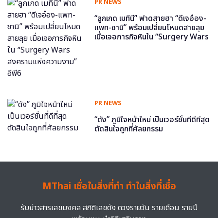
PR NEWS
“ลูกเกด เมทินี” ฟาดสายฮา “ดีเจอ๋อง-
แพท-ซานิ” พร้อมเปลี่ยนโหมดสายลุย
เมื่อเจอภารกิจหินใน “Surgery Wars
สงครามแห่งความงาม” อีพี6
PR NEWS
“ดัง” ภูมิใจหน้าใหม่ เป็นเวอร์ชั่นที่ดีที่สุด
ตัดสินใจถูกที่ศัลยกรรม
MThai เชื่อในสิ่งที่ทำ ทำในสิ่งที่เชื่อ
รับข่าวสารเลขมงคล สถิติเลขดัง ดวงรายวัน รายเดือน รายปี