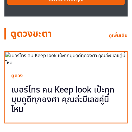
ดูดวงชะตา
ดูเพิ่มเติม
ดูดวง
เบอร์โทร คน Keep look เป๊ะทุก
มุมดูดีทุกองศา คุณล่ะมีเลขคู่นี้
ไหม