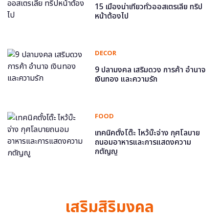
15 เมืองน่าเที่ยวทั่วออสเตรเลีย ทริป
หน้าต้องไป
DECOR
9 ปลามงคล เสริมดวง การค้า อำนาจ
เงินทอง และความรัก
FOOD
เทคนิคตั้งโต๊ะ ไหว้บ๊ะจ่าง กุศโลบาย
ถนอมอาหารและการแสดงความ
กตัญญู
เสริมสิริมงคล