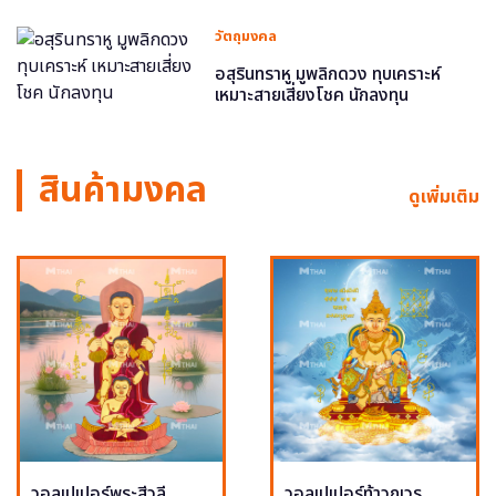
วัตถุมงคล
อสุรินทราหู มูพลิกดวง ทุบเคราะห์
เหมาะสายเสี่ยงโชค นักลงทุน
สินค้ามงคล
ดูเพิ่มเติม
วอลเปเปอร์พระสีวลี
วอลเปเปอร์ท้าวกุเวร