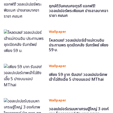
ฤกษ์ดีวันคเณศจตุรถี แจกฟรี!
วอลเปเปอร์พระพิฆเนศ ปางลาลบาคจา
ราชา คเณศ
Wallpaper
โหลดเลย! วอลเปเปอร์เจ้าแม่กวนอิม
ประทานพร ชุดเปิดคลัง รับทรัพย์ เพียง
59 บ.
Wallpaper
เพียง 59 บาท รับเฮง! วอลเปเปอร์เทพ
เจ้าไฉ่ซิงเอี๊ย 5 ปางบนแอป MThai
Wallpaper
วอลเปเปอร์บรมมหาเศรษฐีใหญ่ 3 องค์