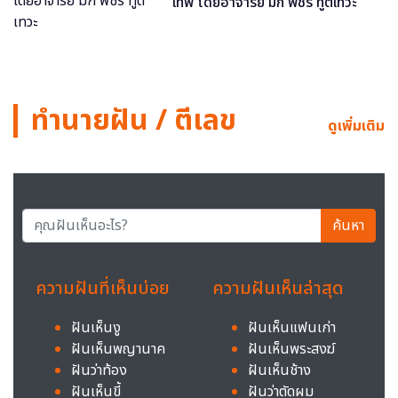
เทพ โดยอาจารย์ มิก พชร ทูตเทวะ
ทำนายฝัน / ตีเลข
ดูเพิ่มเติม
ค้นหา
ความฝันที่เห็นบ่อย
ความฝันเห็นล่าสุด
ฝันเห็นงู
ฝันเห็นแฟนเก่า
ฝันเห็นพญานาค
ฝันเห็นพระสงฆ์
ฝันว่าท้อง
ฝันเห็นช้าง
ฝันเห็นขี้
ฝันว่าตัดผม