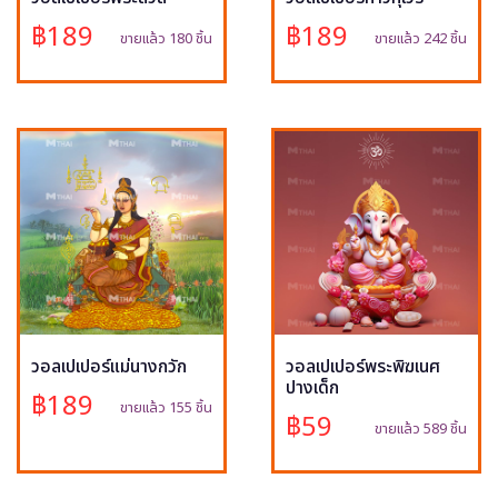
฿189
฿189
ขายแล้ว 180 ชิ้น
ขายแล้ว 242 ชิ้น
วอลเปเปอร์แม่นางกวัก
วอลเปเปอร์พระพิฆเนศ
ปางเด็ก
฿189
ขายแล้ว 155 ชิ้น
฿59
ขายแล้ว 589 ชิ้น