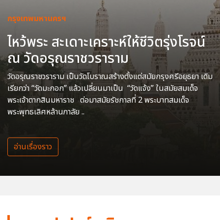
กรุงเทพมหานครฯ
ไหว้พระ สะเดาะเคราะห์ให้ชีวิตรุ่งโรจน์
ณ วัดอรุณราชวราราม
วัดอรุณราชวราราม เป็นวัดโบราณสร้างตั้งแต่สมัยกรุงศรีอยุธยา เดิม
เรียกว่า “วัดมะกอก” แล้วเปลี่ยนมาเป็น “วัดแจ้ง” ในสมัยสมเด็จ
พระเจ้าตากสินมหาราช ต่อมาสมัยรัชกาลที่ 2 พระบาทสมเด็จ
พระพุทธเลิศหล้านภาลัย ..
อ่านเรื่องราว