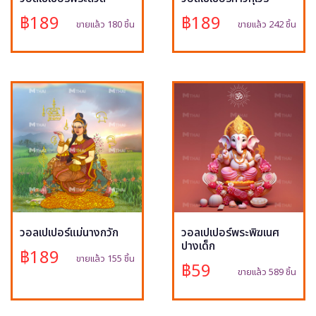
฿189
฿189
ขายแล้ว 180 ชิ้น
ขายแล้ว 242 ชิ้น
วอลเปเปอร์แม่นางกวัก
วอลเปเปอร์พระพิฆเนศ
ปางเด็ก
฿189
ขายแล้ว 155 ชิ้น
฿59
ขายแล้ว 589 ชิ้น