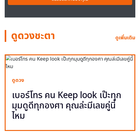
ดูดวงชะตา
ดูเพิ่มเติม
ดูดวง
เบอร์โทร คน Keep look เป๊ะทุก
มุมดูดีทุกองศา คุณล่ะมีเลขคู่นี้
ไหม