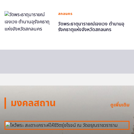
สกลนคร
วัดพระธาตุนารายณ์เจงเวง ตำนานอุ
รังคธาตุแห่งจังหวัดสกลนคร
มงคลสถาน
ดูเพิ่มเติม