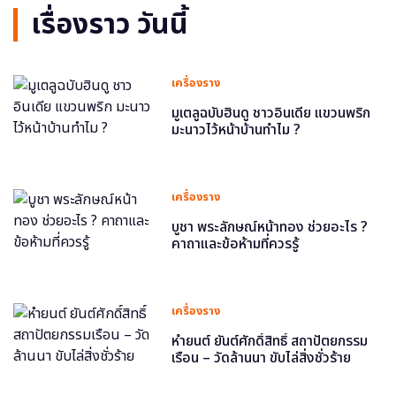
เรื่องราว วันนี้
เครื่องราง
มูเตลูฉบับฮินดู ชาวอินเดีย แขวนพริก
มะนาวไว้หน้าบ้านทำไม ?
เครื่องราง
บูชา พระลักษณ์หน้าทอง ช่วยอะไร ?
คาถาและข้อห้ามที่ควรรู้
เครื่องราง
หำยนต์ ยันต์ศักดิ์สิทธิ์ สถาปัตยกรรม
เรือน – วัดล้านนา ขับไล่สิ่งชั่วร้าย