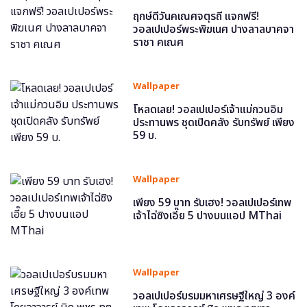
ฤกษ์ดีวันคเณศจตุรถี แจกฟรี!
วอลเปเปอร์พระพิฆเนศ ปางลาลบาคจา
ราชา คเณศ
Wallpaper
โหลดเลย! วอลเปเปอร์เจ้าแม่กวนอิม
ประทานพร ชุดเปิดคลัง รับทรัพย์ เพียง
59 บ.
Wallpaper
เพียง 59 บาท รับเฮง! วอลเปเปอร์เทพ
เจ้าไฉ่ซิงเอี๊ย 5 ปางบนแอป MThai
Wallpaper
วอลเปเปอร์บรมมหาเศรษฐีใหญ่ 3 องค์