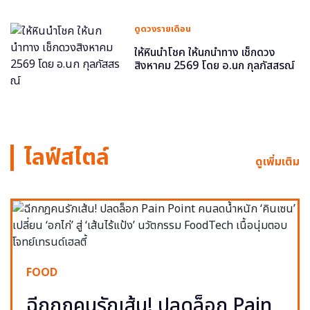
ดูดวงรายเดือน
ให้หินนำโชค ให้นกนำทาง เช็กดวง
สิงหาคม 2569 โดย อ.นก กุลภัสสรณ์
ไลฟ์สไตล์
ดูเพิ่มเติม
FOOD
ฉีกกฎคนรักเส้น! ปลดล็อก Pain