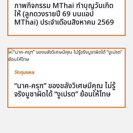
ภาพกิจกรรม MThai ทำบุญวันเกิด
ให้ (ลูกดวงรายปี 69 บนแอป
MThai) ประจำเดือนสิงหาคม 2569
วัตถุมงคล
“นาค-ครุฑ” ของขลังวิเศษมีคุณ ไม่รู้
จริงบูชาผิดได้ “งูเปรต” ย้อนให้โทษ