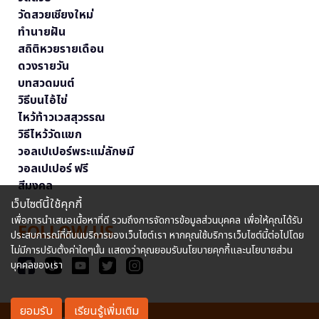
วัดสวยเชียงใหม่
ทำนายฝัน
สถิติหวยรายเดือน
ดวงรายวัน
บทสวดมนต์
วิธีบนไอ้ไข่
ไหว้ท้าวเวสสุวรรณ
วิธีไหว้วัดแขก
วอลเปเปอร์พระแม่ลักษมี
วอลเปเปอร์ ฟรี
สีมงคล
เว็บไซต์นี้ใช้คุกกี้
เพื่อการนำเสนอเนื้อหาที่ดี รวมถึงการจัดการข้อมูลส่วนบุคคล เพื่อให้คุณได้รับ
FOLLOW US
ประสบการณ์ที่ดีบนบริการของเว็บไซต์เรา หากคุณใช้บริการเว็บไซต์นี้ต่อไปโดย
ไม่มีการปรับตั้งค่าใดๆนั้น แสดงว่าคุณยอมรับนโยบายคุกกี้และนโยบายส่วน
บุคคลของเรา
ยอมรับ
เรียนรู้เพิ่มเติม