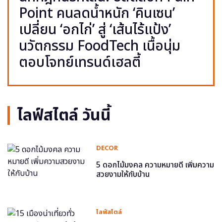
Point คนลดน้ำหนัก ‘คินเซน’
เปลี่ยน ‘อกไก่’ สู่ ‘เส้นไร้แป้ง’
นวัตกรรม FoodTech เนื้อนุ่ม
ตอบโจทย์เทรนด์เฮลตี้
ไลฟ์สไตล์ วันนี้
DECOR
5 ดอกไม้มงคล ความหมายดี เพิ่มความ
สวยงามให้กับบ้าน
ไลฟ์สไตล์