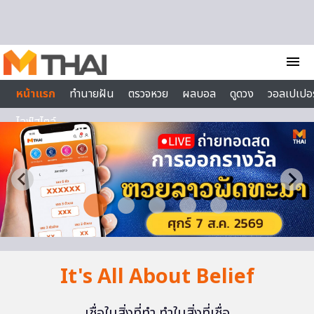
Skip to content
menu
หน้าแรก
ทำนายฝัน
ตรวจหวย
ผลบอล
ดูดวง
วอลเปเปอร
ไลฟ์สไตล์
It's All About Belief
เชื่อในสิ่งที่ทำ ทำในสิ่งที่เชื่อ