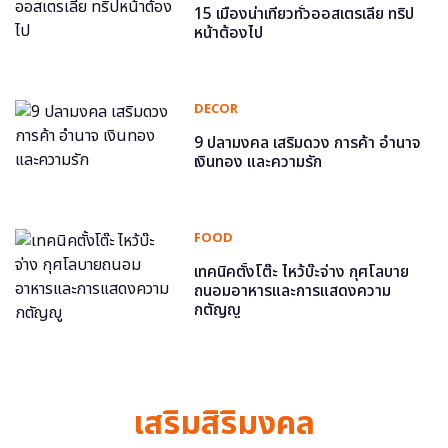
15 เมืองน่าเที่ยวทั่วออสเตรเลีย ทริป
หน้าต้องไป
DECOR
9 ปลามงคล เสริมดวง การค้า อำนาจ
เงินทอง และความรัก
FOOD
เทคนิคตั้งโต๊ะ ไหว้บ๊ะจ่าง กุศโลบาย
ถนอมอาหารและการแสดงความ
กตัญญู
เสริมสิริมงคล