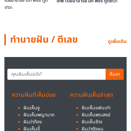
เทพ โดยอาจารย์ มิก พชร ทูตเทวะ
ทำนายฝัน / ตีเลข
ดูเพิ่มเติม
ค้นหา
ความฝันที่เห็นบ่อย
ความฝันเห็นล่าสุด
ฝันเห็นงู
ฝันเห็นแฟนเก่า
ฝันเห็นพญานาค
ฝันเห็นพระสงฆ์
ฝันว่าท้อง
ฝันเห็นช้าง
ฝันเห็นขี้
ฝันว่าตัดผม