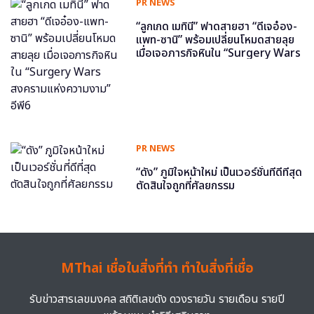
PR NEWS
“ลูกเกด เมทินี” ฟาดสายฮา “ดีเจอ๋อง-
แพท-ซานิ” พร้อมเปลี่ยนโหมดสายลุย
เมื่อเจอภารกิจหินใน “Surgery Wars
สงครามแห่งความงาม” อีพี6
PR NEWS
“ดัง” ภูมิใจหน้าใหม่ เป็นเวอร์ชั่นที่ดีที่สุด
ตัดสินใจถูกที่ศัลยกรรม
MThai เชื่อในสิ่งที่ทำ ทำในสิ่งที่เชื่อ
รับข่าวสารเลขมงคล สถิติเลขดัง ดวงรายวัน รายเดือน รายปี