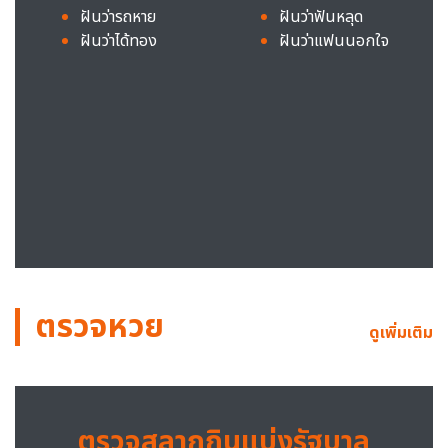
ฝันว่ารถหาย
ฝันว่าฟันหลุด
ฝันว่าได้ทอง
ฝันว่าแฟนนอกใจ
ตรวจหวย
ดูเพิ่มเติม
ตรวจสลากกินแบ่งรัฐบาล