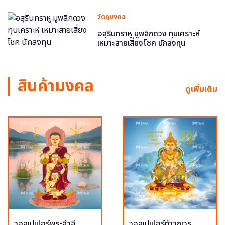
วัตถุมงคล
อสุรินทราหู มูพลิกดวง ทุบเคราะห์
เหมาะสายเสี่ยงโชค นักลงทุน
สินค้ามงคล
ดูเพิ่มเติม
วอลเปเปอร์พระสีวลี
วอลเปเปอร์ท้าวกุเวร