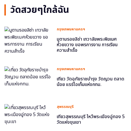
วัดสวยๆใกล้ฉัน
กรุงเทพมหานครฯ
มูตามรอยลิซ่า เทวาลัยพระพิฆเนศ
ห้วยขวาง ขอพรการงาน การเรียน
ความสำเร็จ
กรุงเทพมหานครฯ
เที่ยว วัดอุภัยราชบำรุง วัดญวน ตลาด
น้อย แรร์ไอเท็มแห่งกทม.
สุพรรณบุรี
เที่ยวสุพรรณบุรี ไหว้พระเมืองอู่ทอง 5
วัดแห่งขุนเขา