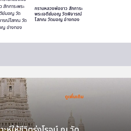
กราบหลวงพ่อขาว สักการะ
พระเจดีย์มอญ วัดพิจารณ์
โสภณ วัดมอญ อ่างทอง
ดูเพิ่มเติม
ะห์ให้ชีวิตรุ่งโรจน์ ณ วัด