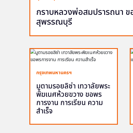
กราบหลวงพ่อสมปรารถนา ขอพ
สุพรรณบุรี
กรุงเทพมหานครฯ
มูตามรอยลิซ่า เทวาลัยพระ
พิฆเนศห้วยขวาง ขอพร
การงาน การเรียน ความ
สำเร็จ