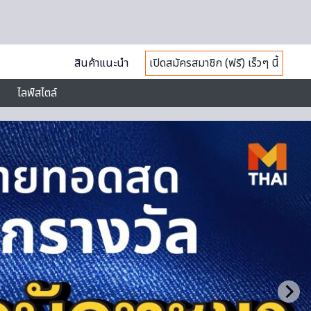
สินค้าแนะนำ
เปิดสมัครสมาชิก (ฟรี) เร็วๆ นี้
ไลฟ์สไตล์