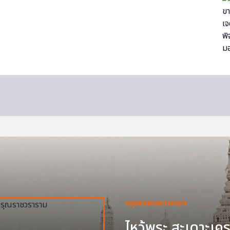
กรุงเทพมหานครฯ
ไหว้พระ สะเดาะเครา