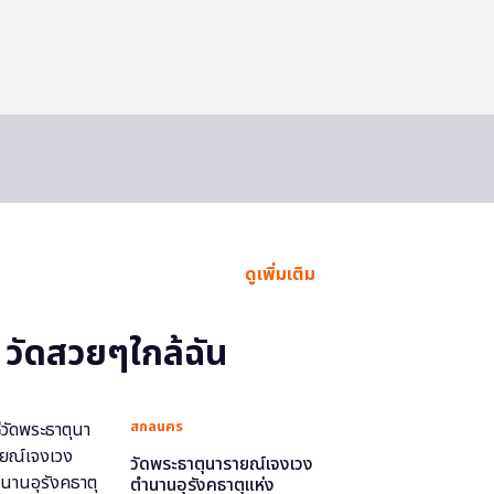
ดูเพิ่มเติม
วัดสวยๆใกล้ฉัน
สกลนคร
วัดพระธาตุนารายณ์เจงเวง
ตำนานอุรังคธาตุแห่ง