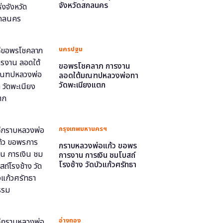
จังหวัดสกลนคร
นครปฐม
ขอพรโชคลาภ การงาน
ลอดใต้มณฑปหลวงพ่อทา
วัดพะเนียงแตก
กรุงเทพมหานครฯ
กราบหลวงพ่อแก้ว ขอพร
การงาน การเงิน ชมโบสถ์
โรงช้าง วัดบัวแก้วศรัทธา
ธรรม
อ่างทอง