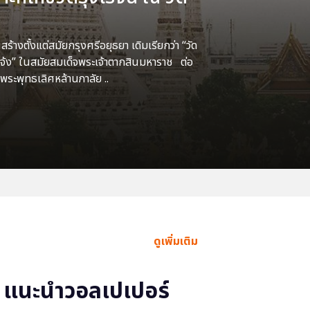
้างตั้งแต่สมัยกรุงศรีอยุธยา เดิมเรียกว่า “วัด
แจ้ง” ในสมัยสมเด็จพระเจ้าตากสินมหาราช ต่อ
พระพุทธเลิศหล้านภาลัย ..
ดูเพิ่มเติม
แนะนำวอลเปเปอร์