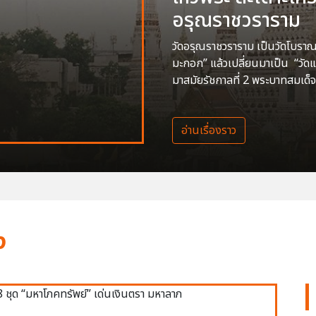
อรุณราชวราราม
วัดอรุณราชวราราม เป็นวัดโบราณสร
มะกอก” แล้วเปลี่ยนมาเป็น “วัด
มาสมัยรัชกาลที่ 2 พระบาทสมเด็จ
อ่านเรื่องราว
ง