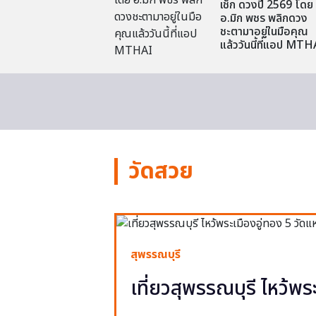
เช็ก ดวงปี 2569 โดย
อ.มิก พชร พลิกดวง
ชะตามาอยู่ในมือคุณ
แล้ววันนี้ที่แอป MTH
วัดสวย
สุพรรณบุรี
เที่ยวสุพรรณบุรี ไหว้พร