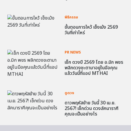
พิธีกรรม
ขั้นตอนการไหว้ เช็งเม้ง 2569
วันที่เท่าไหร่
PR NEWS
เช็ก ดวงปี 2569 โดย อ.มิก พชร
พลิกดวงชะตามาอยู่ในมือคุณ
แล้ววันนี้ที่แอป MTHAI
ดูดวง
ดาวพฤหัสย้าย วันนี้ 30 เม.ย.
2567! เช็กด่วน ดวงลัคนาราศี
คุณจะเป็นอย่างไร