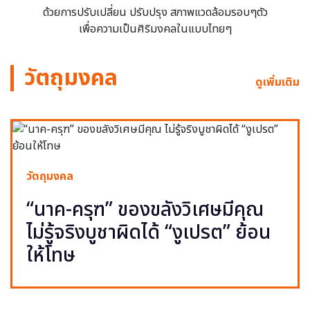
ด้วยการปรับเปลี่ยน ปรับปรุง สภาพแวดล้อมรอบๆตัว
เพื่อความเป็นศิริมงคลในแบบไทยๆ
วัตถุมงคล
ดูเพิ่มเติม
วัตถุมงคล
“นาค-ครุฑ” ของขลังวิเศษมีคุณ
ไม่รู้จริงบูชาผิดได้ “งูเปรต” ย้อน
ให้โทษ