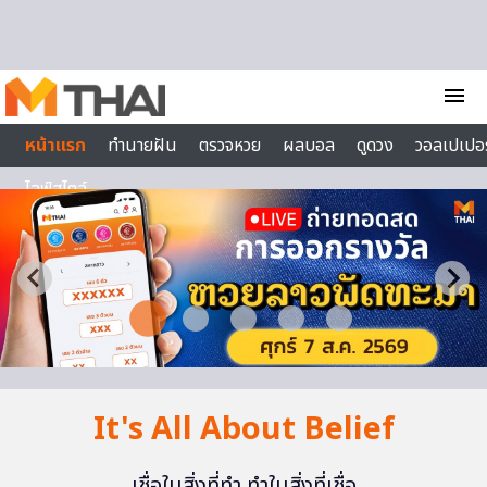
Skip to content
menu
หน้าแรก
ทำนายฝัน
ตรวจหวย
ผลบอล
ดูดวง
วอลเปเปอร
ไลฟ์สไตล์
It's All About Belief
เชื่อในสิ่งที่ทำ ทำในสิ่งที่เชื่อ