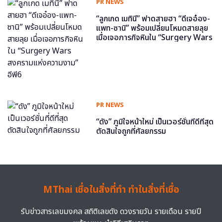
PR NEWS
“ลูกเกด เมทินี” ฟาดสายฮา “ดีเจอ๋อง-
แพท-ซานิ” พร้อมเปลี่ยนโหมดสายลุย
เมื่อเจอภารกิจหินใน “Surgery Wars
สงครามแห่งความงาม” อีพี6
PR NEWS
“ดัง” ภูมิใจหน้าใหม่ เป็นเวอร์ชั่นที่ดีที่สุด
ตัดสินใจถูกที่ศัลยกรรม
MThai เชื่อในสิ่งที่ทำ ทำในสิ่งที่เชื่อ
รับข่าวสารเลขมงคล สถิติเลขดัง ดวงรายวัน รายเดือน รายปี