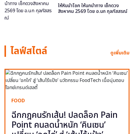
ให้หินนำโชค ให้นกนำทาง เช็กดวง
สิงหาคม 2569 โดย อ.นก กุลภัสสรณ์
ไลฟ์สไตล์
ดูเพิ่มเติม
FOOD
ฉีกกฎคนรักเส้น! ปลดล็อก Pain
Point คนลดน้ำหนัก ‘คินเซน’