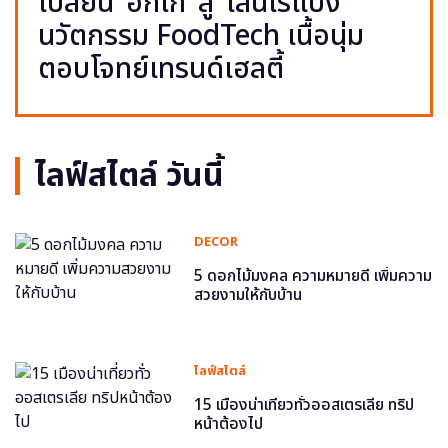
เปลี่ยน ‘อกไก่’ สู่ ‘เส้นไร้แป้ง’
นวัตกรรม FoodTech เนื้อนุ่ม
ตอบโจทย์เทรนด์เฮลตี้
ไลฟ์สไตล์ วันนี้
DECOR
5 ดอกไม้มงคล ความหมายดี เพิ่มความ
สวยงามให้กับบ้าน
ไลฟ์สไตล์
15 เมืองน่าเที่ยวทั่วออสเตรเลีย ทริป
หน้าต้องไป