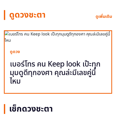
ดูดวงชะตา
ดูเพิ่มเติม
ดูดวง
เบอร์โทร คน Keep look เป๊ะทุก
มุมดูดีทุกองศา คุณล่ะมีเลขคู่นี้
ไหม
เช็กดวงชะตา