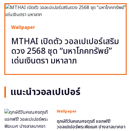
Wallpaper
MTHAI เปิดตัว วอลเปเปอร์เสริม
ดวง 2568 ชุด “มหาโภคทรัพย์”
เด่นเงินตรา มหาลาภ
แนะนำวอลเปเปอร์
Wallpaper
ฤกษ์ดีวันคเณศจตุรถี แจกฟรี!
วอลเปเปอร์พระพิฆเนศ ปางลาลบาคจา