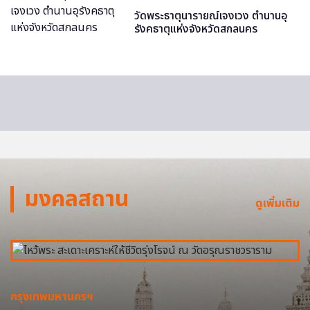
วัดพระธาตุนารายณ์เจงเวง ตำนานอุ
รังคธาตุแห่งจังหวัดสกลนคร
มงคลสถาน
ดูเพิ่มเติม
กรุงเทพมหานครฯ