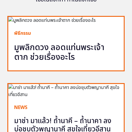
พิธีกรรม
มูพลิกดวง ลอดแท่นพระเจ้า
ตาก ช่วยเรื่องอะไร
NEWS
มาช่า มาแล้ว! ถ้ำนาคี – ถ้ำนาคา ลง
บ่อชุบตัวพญานาคี สุขใจเที่ยวอีสาน