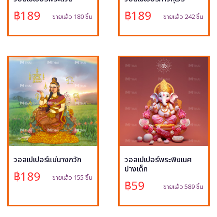
฿189
฿189
ขายแล้ว 180 ชิ้น
ขายแล้ว 242 ชิ้น
วอลเปเปอร์แม่นางกวัก
วอลเปเปอร์พระพิฆเนศ
ปางเด็ก
฿189
ขายแล้ว 155 ชิ้น
฿59
ขายแล้ว 589 ชิ้น