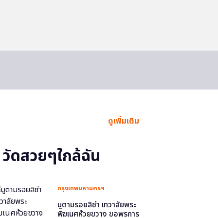
ดูเพิ่มเติม
วัดสวยๆใกล้ฉัน
กรุงเทพมหานครฯ
มูตามรอยลิซ่า เทวาลัยพระ
พิฆเนศห้วยขวาง ขอพรการ