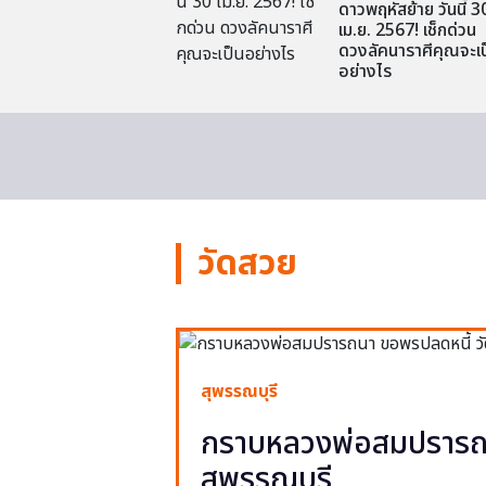
ดาวพฤหัสย้าย วันนี้ 3
เม.ย. 2567! เช็กด่วน
ดวงลัคนาราศีคุณจะเป
อย่างไร
วัดสวย
สุพรรณบุรี
กราบหลวงพ่อสมปรารถน
สุพรรณบุรี