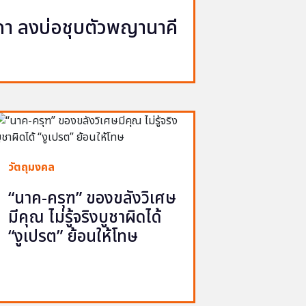
นาคา ลงบ่อชุบตัวพญานาคี
วัตถุมงคล
“นาค-ครุฑ” ของขลังวิเศษ
มีคุณ ไม่รู้จริงบูชาผิดได้
“งูเปรต” ย้อนให้โทษ