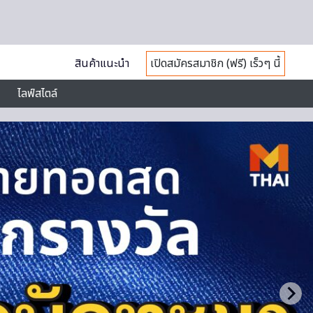
สินค้าแนะนำ
เปิดสมัครสมาชิก (ฟรี) เร็วๆ นี้
ไลฟ์สไตล์