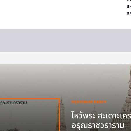
กรุงเทพมหานครฯ
ไหว้พระ สะเดาะเครา
อรุณราชวราราม