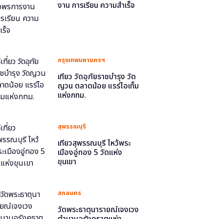
งาน การเรียน ความสำเร็จ
กรุงเทพมหานครฯ
เที่ยว วัดอุภัยราชบำรุง วัด
ญวน ตลาดน้อย แรร์ไอเท็ม
แห่งกทม.
สุพรรณบุรี
เที่ยวสุพรรณบุรี ไหว้พระ
เมืองอู่ทอง 5 วัดแห่ง
ขุนเขา
สกลนคร
วัดพระธาตุนารายณ์เจงเวง
ตำนานอุรังคธาตุแห่ง