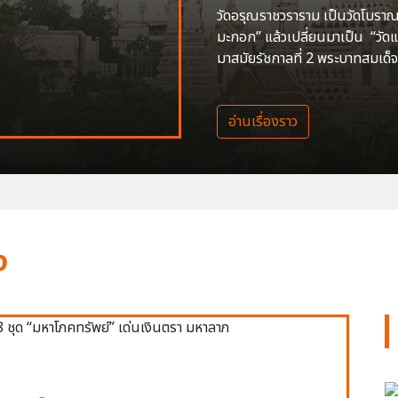
วัดอรุณราชวราราม เป็นวัดโบราณสร
มะกอก” แล้วเปลี่ยนมาเป็น “วัด
มาสมัยรัชกาลที่ 2 พระบาทสมเด็จ
อ่านเรื่องราว
ง