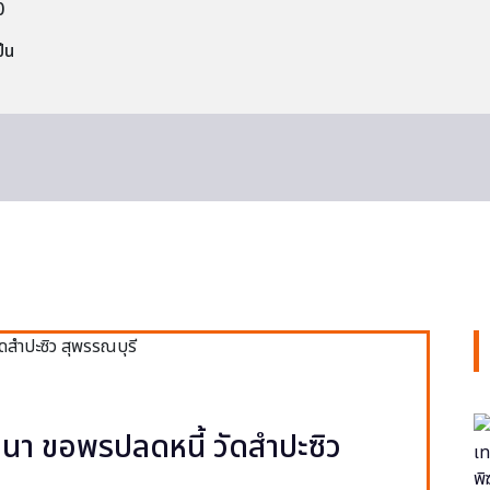
0
็น
า ขอพรปลดหนี้ วัดสำปะซิว