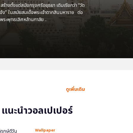
้างตั้งแต่สมัยกรุงศรีอยุธยา เดิมเรียกว่า “วัด
แจ้ง” ในสมัยสมเด็จพระเจ้าตากสินมหาราช ต่อ
พระพุทธเลิศหล้านภาลัย ..
ดูเพิ่มเติม
แนะนำวอลเปเปอร์
Wallpaper