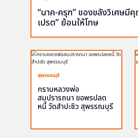
“นาค-ครุฑ” ของขลังวิเศษมีคุณ 
เปรต” ย้อนให้โทษ
สุพรรณบุรี
กราบหลวงพ่อ
สมปรารถนา ขอพรปลด
หนี้ วัดสำปะซิว สุพรรณบุรี