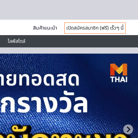
สินค้าแนะนำ
เปิดสมัครสมาชิก (ฟรี) เร็วๆ นี้
ไลฟ์สไตล์