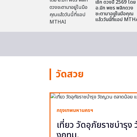
เช็ก ดวงปี 2569 โดย
อ.มิก พชร พลิกดวง
ชะตามาอยู่ในมือคุณ
แล้ววันนี้ที่แอป MTH
วัดสวย
กรุงเทพมหานครฯ
เที่ยว วัดอุภัยราชบำรุ
งกทม.