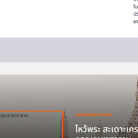
กรุงเทพมหานครฯ
ไหว้พระ สะเดาะเครา