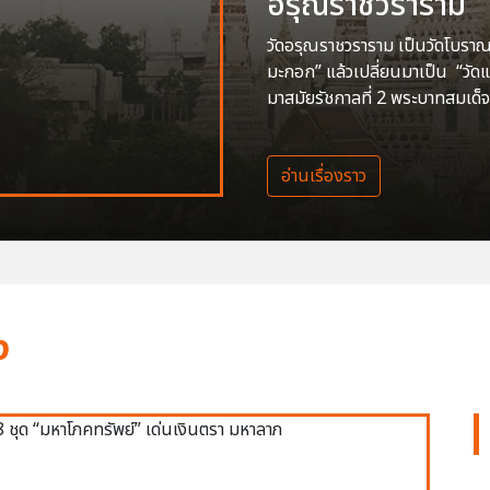
อรุณราชวราราม
วัดอรุณราชวราราม เป็นวัดโบราณสร
มะกอก” แล้วเปลี่ยนมาเป็น “วัด
มาสมัยรัชกาลที่ 2 พระบาทสมเด็จ
อ่านเรื่องราว
ง