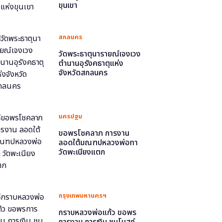
ขุนเขา
สกลนคร
วัดพระธาตุนารายณ์เจงเวง
ตำนานอุรังคธาตุแห่ง
จังหวัดสกลนคร
นครปฐม
ขอพรโชคลาภ การงาน
ลอดใต้มณฑปหลวงพ่อทา
วัดพะเนียงแตก
กรุงเทพมหานครฯ
กราบหลวงพ่อแก้ว ขอพร
การงาน การเงิน ชมโบสถ์