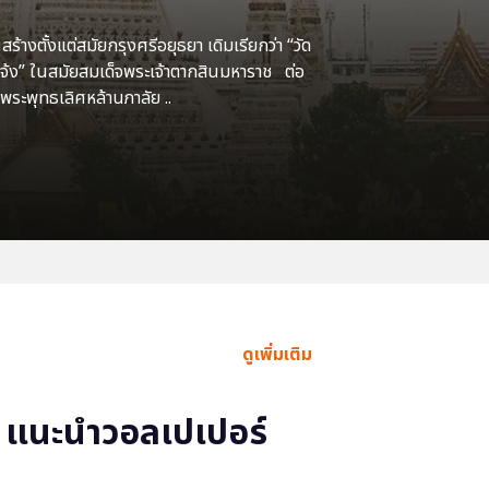
้างตั้งแต่สมัยกรุงศรีอยุธยา เดิมเรียกว่า “วัด
แจ้ง” ในสมัยสมเด็จพระเจ้าตากสินมหาราช ต่อ
พระพุทธเลิศหล้านภาลัย ..
ดูเพิ่มเติม
แนะนำวอลเปเปอร์