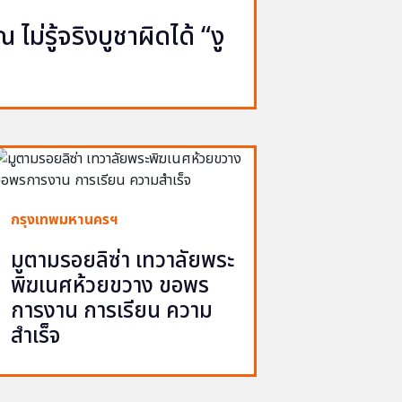
ไม่รู้จริงบูชาผิดได้ “งู
กรุงเทพมหานครฯ
มูตามรอยลิซ่า เทวาลัยพระ
พิฆเนศห้วยขวาง ขอพร
การงาน การเรียน ความ
สำเร็จ