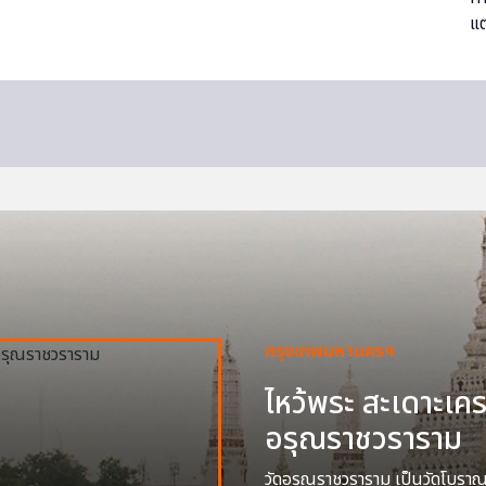
กรุงเทพมหานครฯ
ไหว้พระ สะเดาะเครา
อรุณราชวราราม
วัดอรุณราชวราราม เป็นวัดโบราณสร