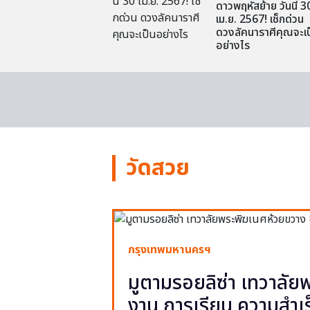
ดาวพฤหัสย้าย วันนี้ 3
เม.ย. 2567! เช็กด่วน
ดวงลัคนาราศีคุณจะเป
อย่างไร
วัดสวย
กรุงเทพมหานครฯ
มูตามรอยลิซ่า เทวาลั
งาน การเรียน ความสำเร