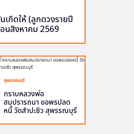
เกิดให้ (ลูกดวงรายปี
ือนสิงหาคม 2569
สุพรรณบุรี
กราบหลวงพ่อ
สมปรารถนา ขอพรปลด
หนี้ วัดสำปะซิว สุพรรณบุรี