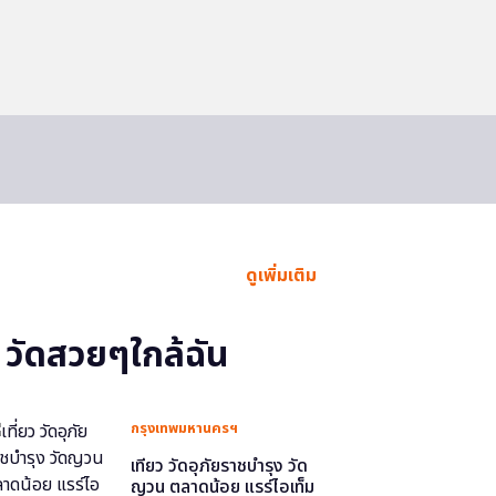
ดูเพิ่มเติม
วัดสวยๆใกล้ฉัน
กรุงเทพมหานครฯ
เที่ยว วัดอุภัยราชบำรุง วัด
ญวน ตลาดน้อย แรร์ไอเท็ม