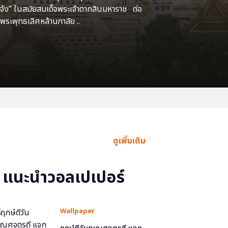
แจ้ง” ในสมัยสมเด็จพระเจ้าตากสินมหาราช ต่อ
พระพุทธเลิศหล้านภาลัย ..
ดูเพิ่มเติม
แนะนำวอลเปเปอร์
Wallpaper