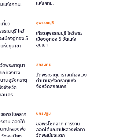
แห่งกทม.
สุพรรณบุรี
เที่ยวสุพรรณบุรี ไหว้พระ
เมืองอู่ทอง 5 วัดแห่ง
ขุนเขา
สกลนคร
วัดพระธาตุนารายณ์เจงเวง
ตำนานอุรังคธาตุแห่ง
จังหวัดสกลนคร
นครปฐม
ขอพรโชคลาภ การงาน
ลอดใต้มณฑปหลวงพ่อทา
วัดพะเนียงแตก