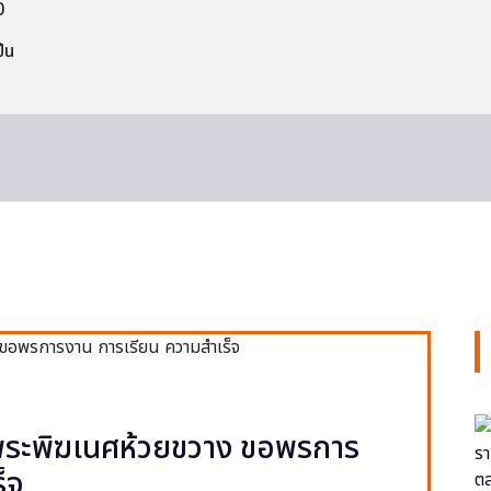
0
็น
ยพระพิฆเนศห้วยขวาง ขอพรการ
็จ