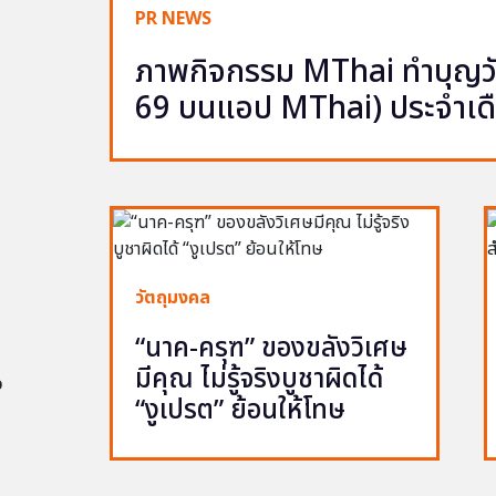
PR NEWS
ภาพกิจกรรม MThai ทำบุญวัน
69 บนแอป MThai) ประจำเด
วัตถุมงคล
“นาค-ครุฑ” ของขลังวิเศษ
มีคุณ ไม่รู้จริงบูชาผิดได้
อ
“งูเปรต” ย้อนให้โทษ