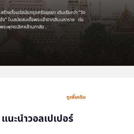
้างตั้งแต่สมัยกรุงศรีอยุธยา เดิมเรียกว่า “วัด
แจ้ง” ในสมัยสมเด็จพระเจ้าตากสินมหาราช ต่อ
พระพุทธเลิศหล้านภาลัย ..
ดูเพิ่มเติม
แนะนำวอลเปเปอร์