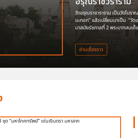
อรุณราชวราราม
วัดอรุณราชวราราม เป็นวัดโบราณสร
มะกอก” แล้วเปลี่ยนมาเป็น “วัด
มาสมัยรัชกาลที่ 2 พระบาทสมเด็จ
อ่านเรื่องราว
ง