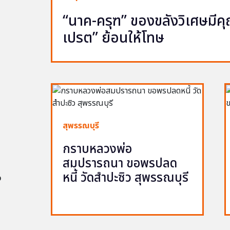
“นาค-ครุฑ” ของขลังวิเศษมีคุณ 
เปรต” ย้อนให้โทษ
สุพรรณบุรี
กราบหลวงพ่อ
สมปรารถนา ขอพรปลด
หนี้ วัดสำปะซิว สุพรรณบุรี
อ