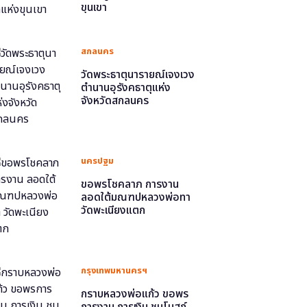
ขุนเขา
สกลนคร
วัดพระธาตุนารายณ์เจงเวง
ตำนานอุรังคธาตุแห่ง
จังหวัดสกลนคร
นครปฐม
ขอพรโชคลาภ การงาน
ลอดใต้มณฑปหลวงพ่อทา
วัดพะเนียงแตก
กรุงเทพมหานครฯ
กราบหลวงพ่อแก้ว ขอพร
การงาน การเงิน ชมโบสถ์