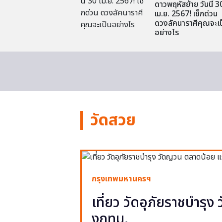
ดาวพฤหัสย้าย วันนี้ 3
เม.ย. 2567! เช็กด่วน
ดวงลัคนาราศีคุณจะเป
อย่างไร
วัดสวย
กรุงเทพมหานครฯ
เที่ยว วัดอุภัยราชบำรุ
งกทม.