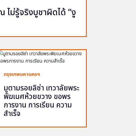
ไม่รู้จริงบูชาผิดได้ “งู
กรุงเทพมหานครฯ
มูตามรอยลิซ่า เทวาลัยพระ
พิฆเนศห้วยขวาง ขอพร
การงาน การเรียน ความ
สำเร็จ