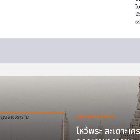
กรุงเทพมหานครฯ
ไหว้พระ สะเดาะเครา