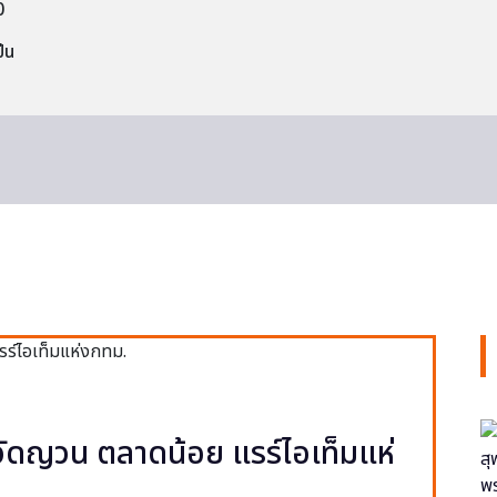
0
็น
ง วัดญวน ตลาดน้อย แรร์ไอเท็มแห่