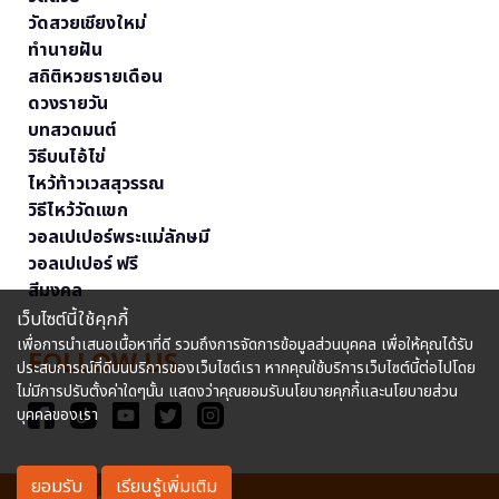
วัดสวยเชียงใหม่
ทำนายฝัน
สถิติหวยรายเดือน
ดวงรายวัน
บทสวดมนต์
วิธีบนไอ้ไข่
ไหว้ท้าวเวสสุวรรณ
วิธีไหว้วัดแขก
วอลเปเปอร์พระแม่ลักษมี
วอลเปเปอร์ ฟรี
สีมงคล
เว็บไซต์นี้ใช้คุกกี้
เพื่อการนำเสนอเนื้อหาที่ดี รวมถึงการจัดการข้อมูลส่วนบุคคล เพื่อให้คุณได้รับ
FOLLOW US
ประสบการณ์ที่ดีบนบริการของเว็บไซต์เรา หากคุณใช้บริการเว็บไซต์นี้ต่อไปโดย
ไม่มีการปรับตั้งค่าใดๆนั้น แสดงว่าคุณยอมรับนโยบายคุกกี้และนโยบายส่วน
บุคคลของเรา
ยอมรับ
เรียนรู้เพิ่มเติม