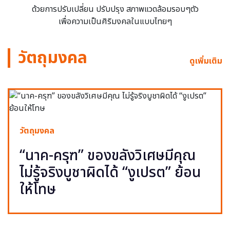
ด้วยการปรับเปลี่ยน ปรับปรุง สภาพแวดล้อมรอบๆตัว
เพื่อความเป็นศิริมงคลในแบบไทยๆ
วัตถุมงคล
ดูเพิ่มเติม
วัตถุมงคล
“นาค-ครุฑ” ของขลังวิเศษมีคุณ
ไม่รู้จริงบูชาผิดได้ “งูเปรต” ย้อน
ให้โทษ