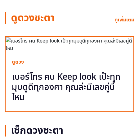
ดูดวงชะตา
ดูเพิ่มเติม
ดูดวง
เบอร์โทร คน Keep look เป๊ะทุก
มุมดูดีทุกองศา คุณล่ะมีเลขคู่นี้
ไหม
เช็กดวงชะตา