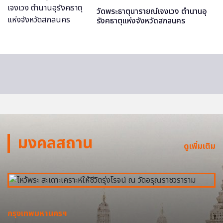
วัดพระธาตุนารายณ์เจงเวง ตำนานอุ
รังคธาตุแห่งจังหวัดสกลนคร
มงคลสถาน
ดูเพิ่มเติม
กรุงเทพมหานครฯ