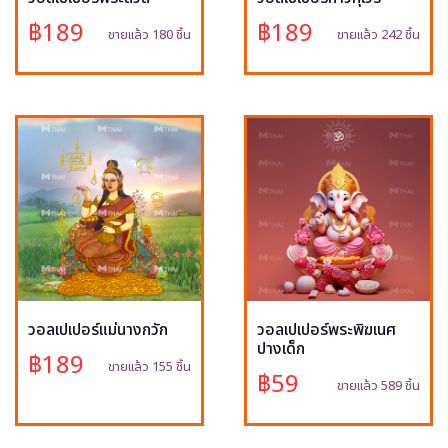
฿189
฿189
ขายแล้ว 180 ชิ้น
ขายแล้ว 242 ชิ้น
วอลเปเปอร์แม่นางกวัก
วอลเปเปอร์พระพิฆเนศ
ปางเด็ก
฿189
ขายแล้ว 155 ชิ้น
฿59
ขายแล้ว 589 ชิ้น