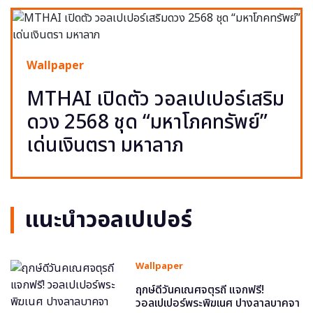
Wallpaper
MTHAI เปิดตัว วอลเปเปอร์เสริม
ดวง 2568 ชุด “มหาโภคทรัพย์”
เด่นเงินตรา มหาลาภ
แนะนำวอลเปเปอร์
Wallpaper
ฤกษ์ดีวันคเณศจตุรถี แจกฟรี!
วอลเปเปอร์พระพิฆเนศ ปางลาลบาคจา