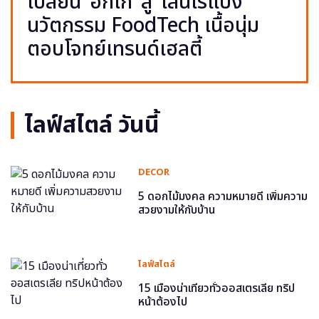
เปลี่ยน ‘อกไก่’ สู่ ‘เส้นไร้แป้ง’
นวัตกรรม FoodTech เนื้อนุ่ม
ตอบโจทย์เทรนด์เฮลตี้
ไลฟ์สไตล์ วันนี้
DECOR
5 ดอกไม้มงคล ความหมายดี เพิ่มความ
สวยงามให้กับบ้าน
ไลฟ์สไตล์
15 เมืองน่าเที่ยวทั่วออสเตรเลีย ทริป
หน้าต้องไป