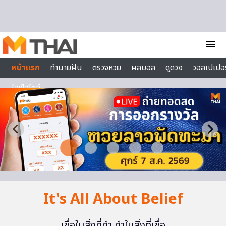
Skip to content
menu
หน้าแรก
ทำนายฝัน
ตรวจหวย
ผลบอล
ดูดวง
วอลเปเปอร
ไลฟ์สไตล์
It's All About Belief
เชื่อในสิ่งที่ทำ ทำในสิ่งที่เชื่อ