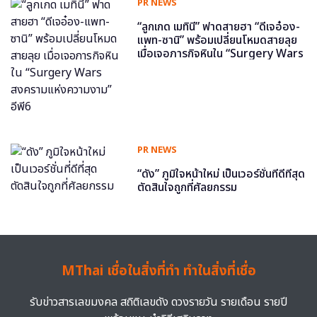
PR NEWS
“ลูกเกด เมทินี” ฟาดสายฮา “ดีเจอ๋อง-
แพท-ซานิ” พร้อมเปลี่ยนโหมดสายลุย
เมื่อเจอภารกิจหินใน “Surgery Wars
สงครามแห่งความงาม” อีพี6
PR NEWS
“ดัง” ภูมิใจหน้าใหม่ เป็นเวอร์ชั่นที่ดีที่สุด
ตัดสินใจถูกที่ศัลยกรรม
MThai เชื่อในสิ่งที่ทำ ทำในสิ่งที่เชื่อ
รับข่าวสารเลขมงคล สถิติเลขดัง ดวงรายวัน รายเดือน รายปี