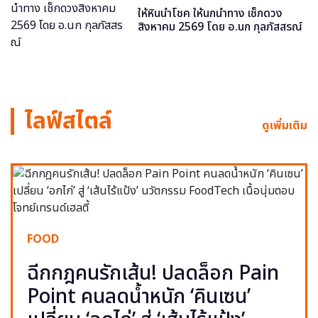
ให้หินนำโชค ให้นกนำทาง เช็กดวง
สิงหาคม 2569 โดย อ.นก กุลภัสสรณ์
ไลฟ์สไตล์
ดูเพิ่มเติม
FOOD
ฉีกกฎคนรักเส้น! ปลดล็อก Pain
Point คนลดน้ำหนัก ‘คินเซน’