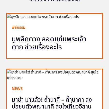
พิธีกรรม
มูพลิกดวง ลอดแท่นพระเจ้า
ตาก ช่วยเรื่องอะไร
NEWS
มาช่า มาแล้ว! ถ้ำนาคี – ถ้ำนาคา ลง
บ่อชุบตัวพญานาคี สุขใจเที่ยวอีสาน