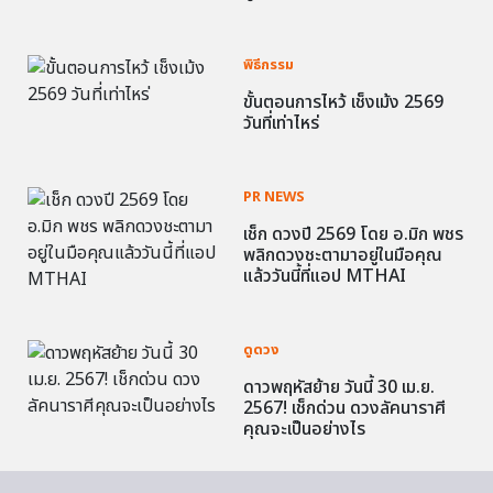
พิธีกรรม
ขั้นตอนการไหว้ เช็งเม้ง 2569
วันที่เท่าไหร่
PR NEWS
เช็ก ดวงปี 2569 โดย อ.มิก พชร
พลิกดวงชะตามาอยู่ในมือคุณ
แล้ววันนี้ที่แอป MTHAI
ดูดวง
ดาวพฤหัสย้าย วันนี้ 30 เม.ย.
2567! เช็กด่วน ดวงลัคนาราศี
คุณจะเป็นอย่างไร