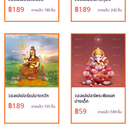
฿189
฿189
ขายแล้ว 180 ชิ้น
ขายแล้ว 242 ชิ้น
วอลเปเปอร์แม่นางกวัก
วอลเปเปอร์พระพิฆเนศ
ปางเด็ก
฿189
ขายแล้ว 155 ชิ้น
฿59
ขายแล้ว 589 ชิ้น