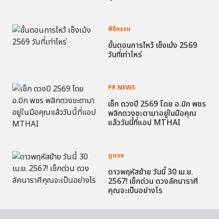
พิธีกรรม
ขั้นตอนการไหว้ เช็งเม้ง 2569
วันที่เท่าไหร่
PR NEWS
เช็ก ดวงปี 2569 โดย อ.มิก พชร
พลิกดวงชะตามาอยู่ในมือคุณ
แล้ววันนี้ที่แอป MTHAI
ดูดวง
ดาวพฤหัสย้าย วันนี้ 30 เม.ย.
2567! เช็กด่วน ดวงลัคนาราศี
คุณจะเป็นอย่างไร