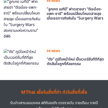
PR NEWS
“ลูกเกด เมทินี” ฟาดสายฮา “ดีเจอ๋อง-
แพท-ซานิ” พร้อมเปลี่ยนโหมดสายลุย
เมื่อเจอภารกิจหินใน “Surgery Wars
สงครามแห่งความงาม” อีพี6
PR NEWS
“ดัง” ภูมิใจหน้าใหม่ เป็นเวอร์ชั่นที่ดีที่สุด
ตัดสินใจถูกที่ศัลยกรรม
MThai เชื่อในสิ่งที่ทำ ทำในสิ่งที่เชื่อ
รับข่าวสารเลขมงคล สถิติเลขดัง ดวงรายวัน รายเดือน รายปี