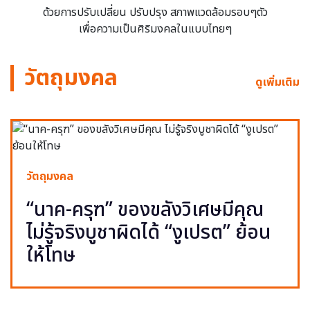
ด้วยการปรับเปลี่ยน ปรับปรุง สภาพแวดล้อมรอบๆตัว
เพื่อความเป็นศิริมงคลในแบบไทยๆ
วัตถุมงคล
ดูเพิ่มเติม
วัตถุมงคล
“นาค-ครุฑ” ของขลังวิเศษมีคุณ
ไม่รู้จริงบูชาผิดได้ “งูเปรต” ย้อน
ให้โทษ