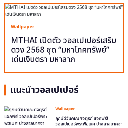
Wallpaper
MTHAI เปิดตัว วอลเปเปอร์เสริม
ดวง 2568 ชุด “มหาโภคทรัพย์”
เด่นเงินตรา มหาลาภ
แนะนำวอลเปเปอร์
Wallpaper
ฤกษ์ดีวันคเณศจตุรถี แจกฟรี!
วอลเปเปอร์พระพิฆเนศ ปางลาลบาคจา