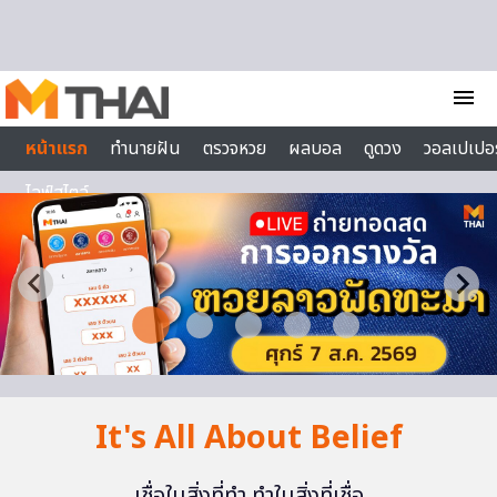
Skip to content
menu
หน้าแรก
ทำนายฝัน
ตรวจหวย
ผลบอล
ดูดวง
วอลเปเปอร
ไลฟ์สไตล์
It's All About Belief
เชื่อในสิ่งที่ทำ ทำในสิ่งที่เชื่อ