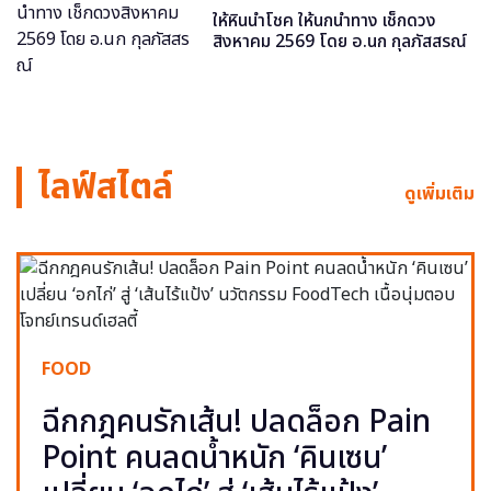
ให้หินนำโชค ให้นกนำทาง เช็กดวง
สิงหาคม 2569 โดย อ.นก กุลภัสสรณ์
ไลฟ์สไตล์
ดูเพิ่มเติม
FOOD
ฉีกกฎคนรักเส้น! ปลดล็อก Pain
Point คนลดน้ำหนัก ‘คินเซน’