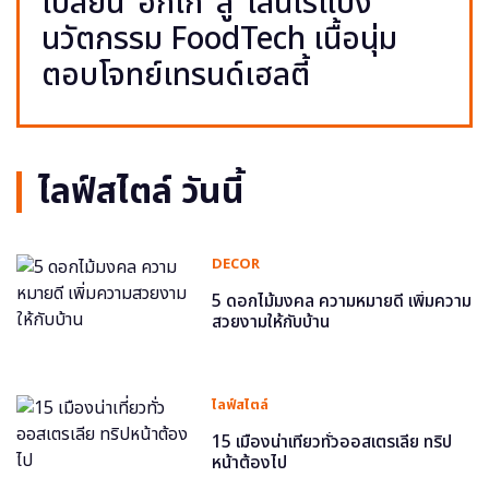
เปลี่ยน ‘อกไก่’ สู่ ‘เส้นไร้แป้ง’
นวัตกรรม FoodTech เนื้อนุ่ม
ตอบโจทย์เทรนด์เฮลตี้
ไลฟ์สไตล์ วันนี้
DECOR
5 ดอกไม้มงคล ความหมายดี เพิ่มความ
สวยงามให้กับบ้าน
ไลฟ์สไตล์
15 เมืองน่าเที่ยวทั่วออสเตรเลีย ทริป
หน้าต้องไป