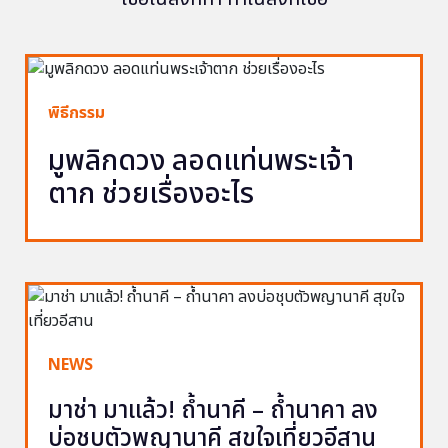
พิธีกรรม
มูพลิกดวง ลอดแท่นพระเจ้า
ตาก ช่วยเรื่องอะไร
NEWS
มาช่า มาแล้ว! ถ้ำนาคี – ถ้ำนาคา ลง
บ่อชุบตัวพญานาคี สุขใจเที่ยวอีสาน