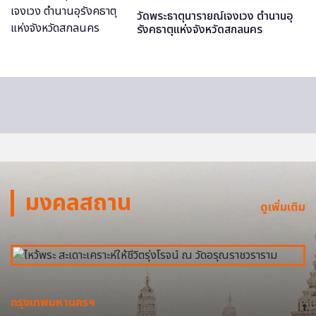
วัดพระธาตุนารายณ์เจงเวง ตำนานอุ
รังคธาตุแห่งจังหวัดสกลนคร
มงคลสถาน
ดูเพิ่มเติม
กรุงเทพมหานครฯ