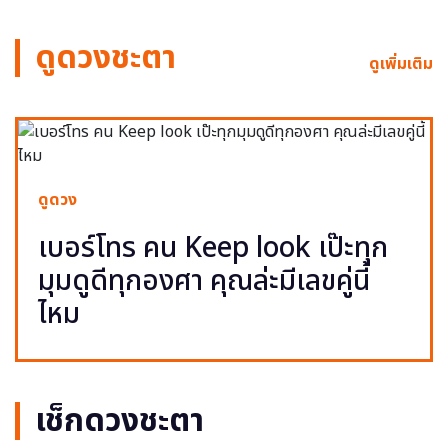
ดูดวงชะตา
ดูเพิ่มเติม
ดูดวง
เบอร์โทร คน Keep look เป๊ะทุก
มุมดูดีทุกองศา คุณล่ะมีเลขคู่นี้
ไหม
เช็กดวงชะตา