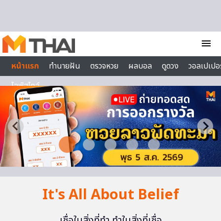
Skip to content
menu
หน้าแรก
ทำนายฝัน
ตรวจหวย
ผลบอล
ดูดวง
วอลเปเปอร
ไลฟ์สไตล์
It's All About Belief
เชื่อในสิ่งที่ทำ ทำในสิ่งที่เชื่อ