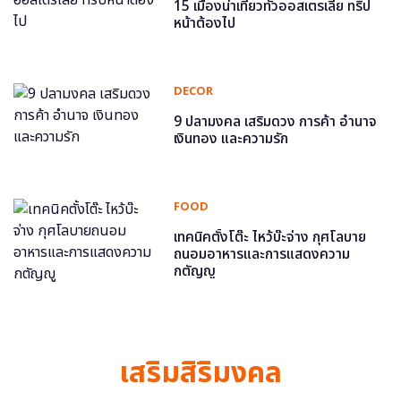
15 เมืองน่าเที่ยวทั่วออสเตรเลีย ทริป
หน้าต้องไป
DECOR
9 ปลามงคล เสริมดวง การค้า อำนาจ
เงินทอง และความรัก
FOOD
เทคนิคตั้งโต๊ะ ไหว้บ๊ะจ่าง กุศโลบาย
ถนอมอาหารและการแสดงความ
กตัญญู
เสริมสิริมงคล