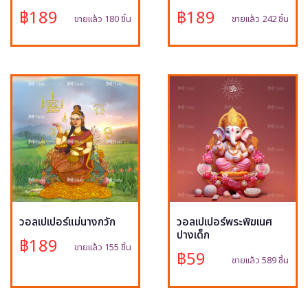
฿189
฿189
ขายแล้ว 180 ชิ้น
ขายแล้ว 242 ชิ้น
วอลเปเปอร์แม่นางกวัก
วอลเปเปอร์พระพิฆเนศ
ปางเด็ก
฿189
ขายแล้ว 155 ชิ้น
฿59
ขายแล้ว 589 ชิ้น