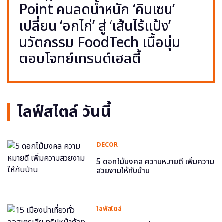
Point คนลดน้ำหนัก ‘คินเซน’
เปลี่ยน ‘อกไก่’ สู่ ‘เส้นไร้แป้ง’
นวัตกรรม FoodTech เนื้อนุ่ม
ตอบโจทย์เทรนด์เฮลตี้
ไลฟ์สไตล์ วันนี้
DECOR
5 ดอกไม้มงคล ความหมายดี เพิ่มความ
สวยงามให้กับบ้าน
ไลฟ์สไตล์