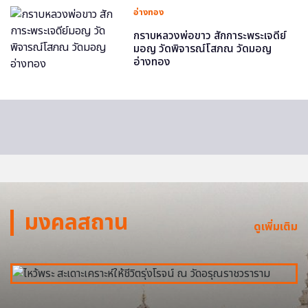
อ่างทอง
กราบหลวงพ่อขาว สักการะพระเจดีย์
มอญ วัดพิจารณ์โสภณ วัดมอญ
อ่างทอง
มงคลสถาน
ดูเพิ่มเติม