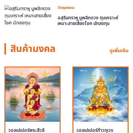
วัตถุมงคล
อสุรินทราหู มูพลิกดวง ทุบเคราะห์
เหมาะสายเสี่ยงโชค นักลงทุน
สินค้ามงคล
ดูเพิ่มเติม
วอลเปเปอร์พระสีวลี
วอลเปเปอร์ท้าวกุเวร