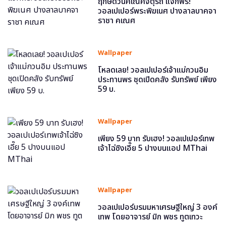
ฤกษ์ดีวันคเณศจตุรถี แจกฟรี!
วอลเปเปอร์พระพิฆเนศ ปางลาลบาคจา
ราชา คเณศ
Wallpaper
โหลดเลย! วอลเปเปอร์เจ้าแม่กวนอิม
ประทานพร ชุดเปิดคลัง รับทรัพย์ เพียง
59 บ.
Wallpaper
เพียง 59 บาท รับเฮง! วอลเปเปอร์เทพ
เจ้าไฉ่ซิงเอี๊ย 5 ปางบนแอป MThai
Wallpaper
วอลเปเปอร์บรมมหาเศรษฐีใหญ่ 3 องค์
เทพ โดยอาจารย์ มิก พชร ทูตเทวะ