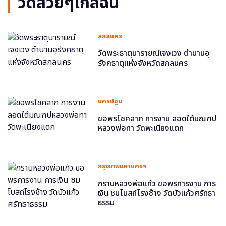
วัดสวยๆใกล้ฉัน
สกลนคร
วัดพระธาตุนารายณ์เจงเวง ตำนานอุ
รังคธาตุแห่งจังหวัดสกลนคร
นครปฐม
ขอพรโชคลาภ การงาน ลอดใต้มณฑป
หลวงพ่อทา วัดพะเนียงแตก
กรุงเทพมหานครฯ
กราบหลวงพ่อแก้ว ขอพรการงาน การ
เงิน ชมโบสถ์โรงช้าง วัดบัวแก้วศรัทธา
ธรรม