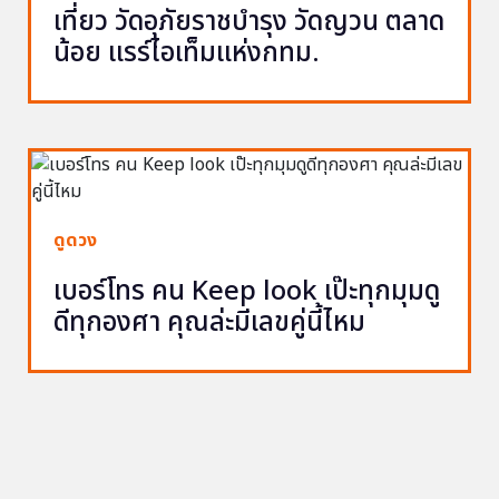
เที่ยว วัดอุภัยราชบำรุง วัดญวน ตลาด
น้อย แรร์ไอเท็มแห่งกทม.
ดูดวง
เบอร์โทร คน Keep look เป๊ะทุกมุมดู
ดีทุกองศา คุณล่ะมีเลขคู่นี้ไหม