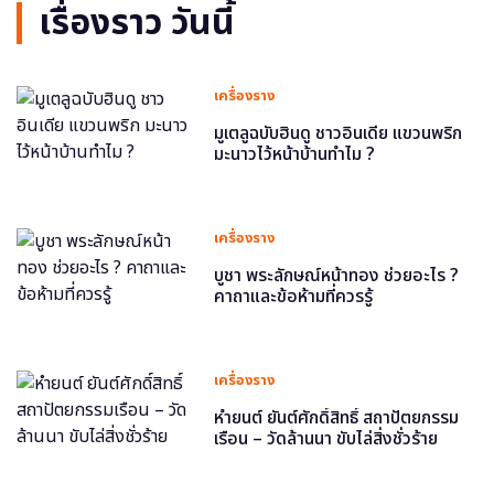
เรื่องราว วันนี้
เครื่องราง
มูเตลูฉบับฮินดู ชาวอินเดีย แขวนพริก
มะนาวไว้หน้าบ้านทำไม ?
เครื่องราง
บูชา พระลักษณ์หน้าทอง ช่วยอะไร ?
คาถาและข้อห้ามที่ควรรู้
เครื่องราง
หำยนต์ ยันต์ศักดิ์สิทธิ์ สถาปัตยกรรม
เรือน – วัดล้านนา ขับไล่สิ่งชั่วร้าย