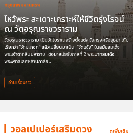
กรุงเทพมหานครฯ
ไหว้พระ สะเดาะเคราะห์ให้ชีวิตรุ่งโรจน์
ณ วัดอรุณราชวราราม
วัดอรุณราชวราราม เป็นวัดโบราณสร้างตั้งแต่สมัยกรุงศรีอยุธยา เดิม
เรียกว่า “วัดมะกอก” แล้วเปลี่ยนมาเป็น “วัดแจ้ง” ในสมัยสมเด็จ
พระเจ้าตากสินมหาราช ต่อมาสมัยรัชกาลที่ 2 พระบาทสมเด็จ
พระพุทธเลิศหล้านภาลัย ..
อ่านเรื่องราว
วอลเปเปอร์เสริมดวง
ดูเพิ่มเติม