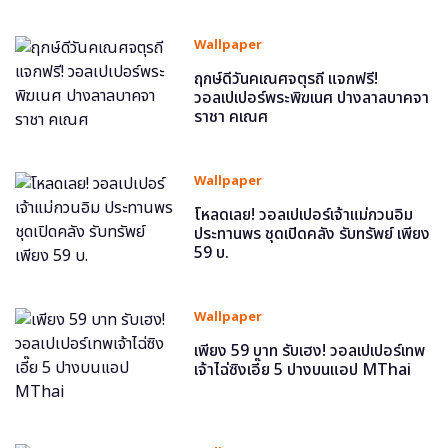
Wallpaper
ฤกษ์ดีวันคเณศจตุรถี แจกฟรี!
วอลเปเปอร์พระพิฆเนศ ปางลาลบาคจา
ราชา คเณศ
Wallpaper
โหลดเลย! วอลเปเปอร์เจ้าแม่กวนอิม
ประทานพร ชุดเปิดคลัง รับทรัพย์ เพียง
59 บ.
Wallpaper
เพียง 59 บาท รับเฮง! วอลเปเปอร์เทพ
เจ้าไฉ่ซิงเอี๊ย 5 ปางบนแอป MThai