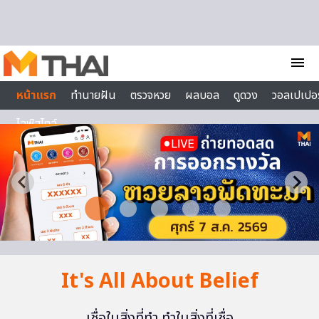
Skip to content
menu
หน้าแรก
ทำนายฝัน
ตรวจหวย
ผลบอล
ดูดวง
วอลเปเปอร
ไลฟ์สไตล์
It's All About Belief
เชื่อในสิ่งที่ทำ ทำในสิ่งที่เชื่อ