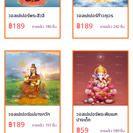
วอลเปเปอร์พระสีวลี
วอลเปเปอร์ท้าวกุเวร
฿189
฿189
ขายแล้ว 180 ชิ้น
ขายแล้ว 242 ชิ้น
วอลเปเปอร์แม่นางกวัก
วอลเปเปอร์พระพิฆเนศ
ปางเด็ก
฿189
ขายแล้ว 155 ชิ้น
฿59
ขายแล้ว 589 ชิ้น