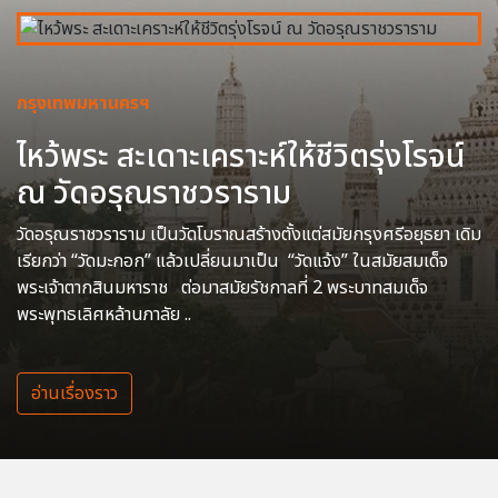
กรุงเทพมหานครฯ
ไหว้พระ สะเดาะเคราะห์ให้ชีวิตรุ่งโรจน์
ณ วัดอรุณราชวราราม
วัดอรุณราชวราราม เป็นวัดโบราณสร้างตั้งแต่สมัยกรุงศรีอยุธยา เดิม
เรียกว่า “วัดมะกอก” แล้วเปลี่ยนมาเป็น “วัดแจ้ง” ในสมัยสมเด็จ
พระเจ้าตากสินมหาราช ต่อมาสมัยรัชกาลที่ 2 พระบาทสมเด็จ
พระพุทธเลิศหล้านภาลัย ..
อ่านเรื่องราว