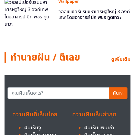
Wallpaper
วอลเปเปอร์บรมมหาเศรษฐีใหญ่ 3 องค์
เทพ โดยอาจารย์ มิก พชร ทูตเทวะ
ทำนายฝัน / ตีเลข
ดูเพิ่มเติม
ค้นหา
ความฝันที่เห็นบ่อย
ความฝันเห็นล่าสุด
ฝันเห็นงู
ฝันเห็นแฟนเก่า
ฝันเห็นพญานาค
ฝันเห็นพระสงฆ์