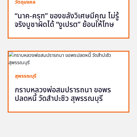
วัตถุมงคล
“นาค-ครุฑ” ของขลังวิเศษมีคุณ ไม่รู้
จริงบูชาผิดได้ “งูเปรต” ย้อนให้โทษ
สุพรรณบุรี
กราบหลวงพ่อสมปรารถนา ขอพร
ปลดหนี้ วัดสำปะซิว สุพรรณบุรี