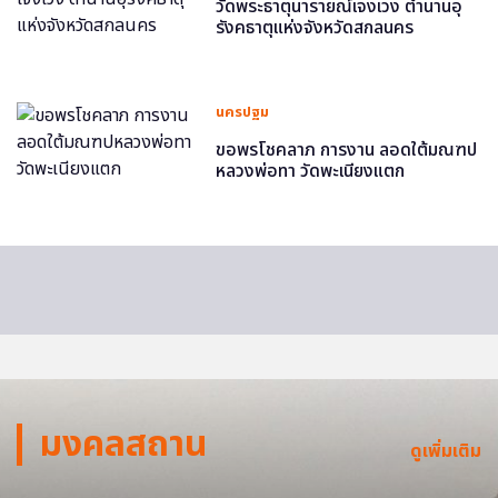
วัดพระธาตุนารายณ์เจงเวง ตำนานอุ
รังคธาตุแห่งจังหวัดสกลนคร
นครปฐม
ขอพรโชคลาภ การงาน ลอดใต้มณฑป
หลวงพ่อทา วัดพะเนียงแตก
มงคลสถาน
ดูเพิ่มเติม