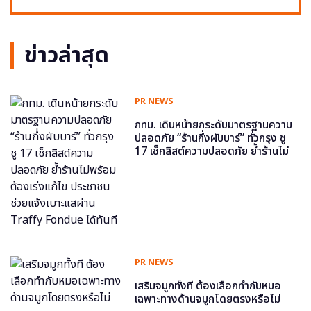
ข่าวล่าสุด
PR NEWS
กทม. เดินหน้ายกระดับมาตรฐานความ
ปลอดภัย “ร้านกึ่งผับบาร์” ทั่วกรุง ชู
17 เช็กลิสต์ความปลอดภัย ย้ำร้านไม่
พร้อม ต้องเร่งแก้ไข ประชาชนช่วย
แจ้งเบาะแสผ่าน Traffy Fondue ได้
ทันที
PR NEWS
เสริมจมูกทั้งที ต้องเลือกทำกับหมอ
เฉพาะทางด้านจมูกโดยตรงหรือไม่