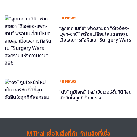
PR NEWS
“ลูกเกด เมทินี” ฟาดสายฮา “ดีเจอ๋อง-
แพท-ซานิ” พร้อมเปลี่ยนโหมดสายลุย
เมื่อเจอภารกิจหินใน “Surgery Wars
สงครามแห่งความงาม” อีพี6
PR NEWS
“ดัง” ภูมิใจหน้าใหม่ เป็นเวอร์ชั่นที่ดีที่สุด
ตัดสินใจถูกที่ศัลยกรรม
MThai เชื่อในสิ่งที่ทำ ทำในสิ่งที่เชื่อ