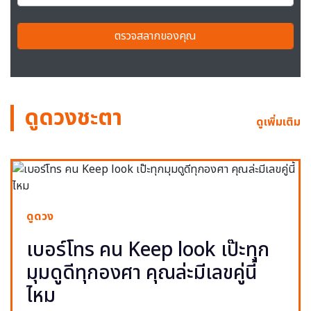
ตรวจสลากของคุณ
ดูดวงชะตา
ดูเพิ่มเติม
ดูดวง
เบอร์โทร คน Keep look เป๊ะทุก
มุมดูดีทุกองศา คุณล่ะมีเลขคู่นี้
ไหม