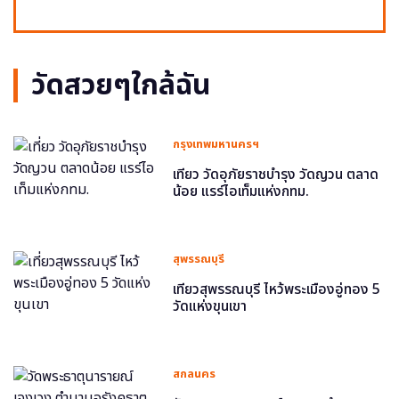
วัดสวยๆใกล้ฉัน
กรุงเทพมหานครฯ
เที่ยว วัดอุภัยราชบำรุง วัดญวน ตลาด
น้อย แรร์ไอเท็มแห่งกทม.
สุพรรณบุรี
เที่ยวสุพรรณบุรี ไหว้พระเมืองอู่ทอง 5
วัดแห่งขุนเขา
สกลนคร