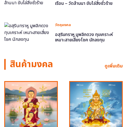
เรือน – วัดล้านนา ขับไล่สิ่งชั่วร้าย
วัตถุมงคล
อสุรินทราหู มูพลิกดวง ทุบเคราะห์
เหมาะสายเสี่ยงโชค นักลงทุน
สินค้ามงคล
ดูเพิ่มเติม