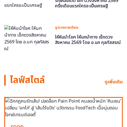
รักษ์เลขเด็ด เช็ก ดวงสิงหาคม 2569
ครึ่งเดือนแรกใครจะเป็นเศรษฐี
ดูดวงรายเดือน
ให้หินนำโชค ให้นกนำทาง เช็กดวง
สิงหาคม 2569 โดย อ.นก กุลภัสสรณ์
ไลฟ์สไตล์
ดูเพิ่มเติม