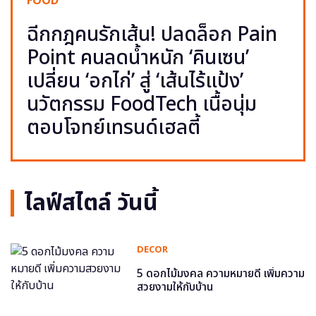
FOOD
ฉีกกฎคนรักเส้น! ปลดล็อก Pain
Point คนลดน้ำหนัก ‘คินเซน’
เปลี่ยน ‘อกไก่’ สู่ ‘เส้นไร้แป้ง’
นวัตกรรม FoodTech เนื้อนุ่ม
ตอบโจทย์เทรนด์เฮลตี้
ไลฟ์สไตล์ วันนี้
DECOR
5 ดอกไม้มงคล ความหมายดี เพิ่มความ
สวยงามให้กับบ้าน