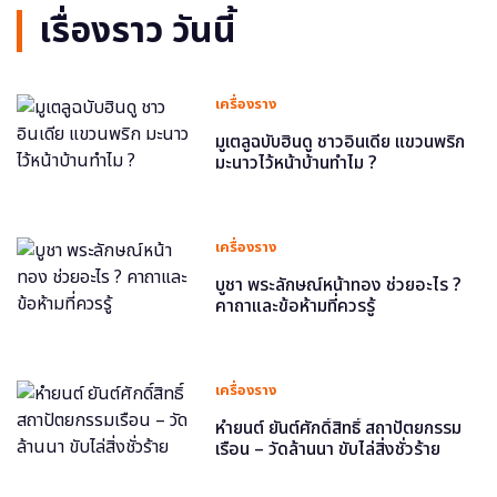
เรื่องราว วันนี้
เครื่องราง
มูเตลูฉบับฮินดู ชาวอินเดีย แขวนพริก
มะนาวไว้หน้าบ้านทำไม ?
เครื่องราง
บูชา พระลักษณ์หน้าทอง ช่วยอะไร ?
คาถาและข้อห้ามที่ควรรู้
เครื่องราง
หำยนต์ ยันต์ศักดิ์สิทธิ์ สถาปัตยกรรม
เรือน – วัดล้านนา ขับไล่สิ่งชั่วร้าย