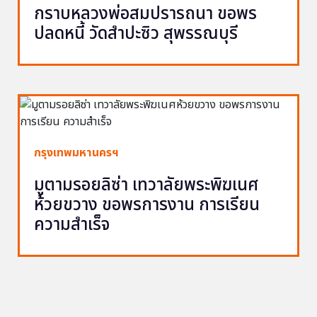
กราบหลวงพ่อสมปรารถนา ขอพร
ปลดหนี้ วัดสำปะซิว สุพรรณบุรี
กรุงเทพมหานครฯ
มูตามรอยลิซ่า เทวาลัยพระพิฆเนศ
ห้วยขวาง ขอพรการงาน การเรียน
ความสำเร็จ