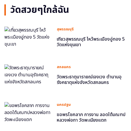
วัดสวยๆใกล้ฉัน
สุพรรณบุรี
เที่ยวสุพรรณบุรี ไหว้พระเมืองอู่ทอง 5
วัดแห่งขุนเขา
สกลนคร
วัดพระธาตุนารายณ์เจงเวง ตำนานอุ
รังคธาตุแห่งจังหวัดสกลนคร
นครปฐม
ขอพรโชคลาภ การงาน ลอดใต้มณฑป
หลวงพ่อทา วัดพะเนียงแตก