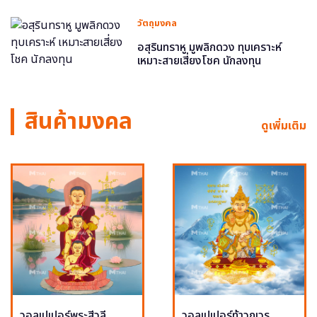
วัตถุมงคล
อสุรินทราหู มูพลิกดวง ทุบเคราะห์
เหมาะสายเสี่ยงโชค นักลงทุน
สินค้ามงคล
ดูเพิ่มเติม
วอลเปเปอร์พระสีวลี
วอลเปเปอร์ท้าวกุเวร