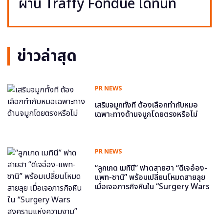
ผ่าน Traffy Fondue ได้ทันที
ข่าวล่าสุด
PR NEWS
เสริมจมูกทั้งที ต้องเลือกทำกับหมอ
เฉพาะทางด้านจมูกโดยตรงหรือไม่
PR NEWS
“ลูกเกด เมทินี” ฟาดสายฮา “ดีเจอ๋อง-
แพท-ซานิ” พร้อมเปลี่ยนโหมดสายลุย
เมื่อเจอภารกิจหินใน “Surgery Wars
สงครามแห่งความงาม” อีพี6