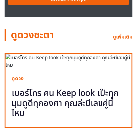
ดูดวงชะตา
ดูเพิ่มเติม
ดูดวง
เบอร์โทร คน Keep look เป๊ะทุก
มุมดูดีทุกองศา คุณล่ะมีเลขคู่นี้
ไหม