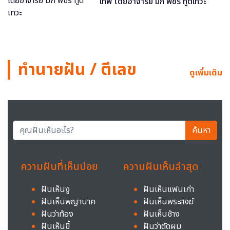
เทพ โดยอาจารย์ มิก พชร ทูตเทวะ
ทำนายฝัน / ตีเลข
ดูเพิ่มเติม
ค้นหา
ความฝันที่เห็นบ่อย
ความฝันเห็นล่าสุด
ฝันเห็นงู
ฝันเห็นแฟนเก่า
ฝันเห็นพญานาค
ฝันเห็นพระสงฆ์
ฝันว่าท้อง
ฝันเห็นช้าง
ฝันเห็นขี้
ฝันว่าตัดผม