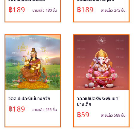
฿189
฿189
ขายแล้ว 180 ชิ้น
ขายแล้ว 242 ชิ้น
วอลเปเปอร์แม่นางกวัก
วอลเปเปอร์พระพิฆเนศ
ปางเด็ก
฿189
ขายแล้ว 155 ชิ้น
฿59
ขายแล้ว 589 ชิ้น