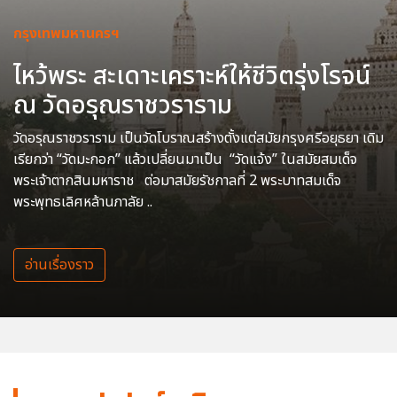
กรุงเทพมหานครฯ
ไหว้พระ สะเดาะเคราะห์ให้ชีวิตรุ่งโรจน์
ณ วัดอรุณราชวราราม
วัดอรุณราชวราราม เป็นวัดโบราณสร้างตั้งแต่สมัยกรุงศรีอยุธยา เดิม
เรียกว่า “วัดมะกอก” แล้วเปลี่ยนมาเป็น “วัดแจ้ง” ในสมัยสมเด็จ
พระเจ้าตากสินมหาราช ต่อมาสมัยรัชกาลที่ 2 พระบาทสมเด็จ
พระพุทธเลิศหล้านภาลัย ..
อ่านเรื่องราว