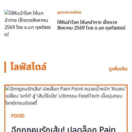
ดูดวงรายเดือน
ให้หินนำโชค ให้นกนำทาง เช็กดวง
สิงหาคม 2569 โดย อ.นก กุลภัสสรณ์
ไลฟ์สไตล์
ดูเพิ่มเติม
FOOD
ฉีกกฎคนรักเส้น! ปลดล็อก Pain