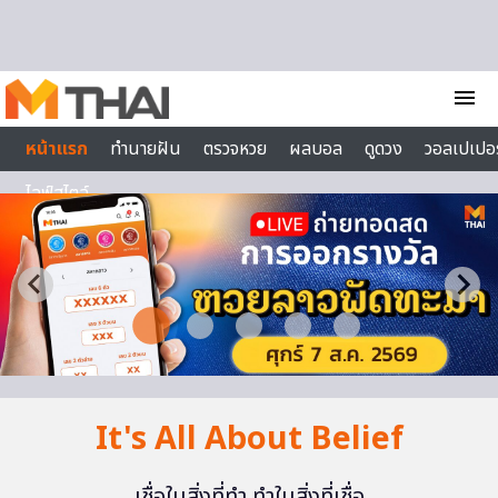
Skip to content
menu
หน้าแรก
ทำนายฝัน
ตรวจหวย
ผลบอล
ดูดวง
วอลเปเปอร
ไลฟ์สไตล์
It's All About Belief
เชื่อในสิ่งที่ทำ ทำในสิ่งที่เชื่อ