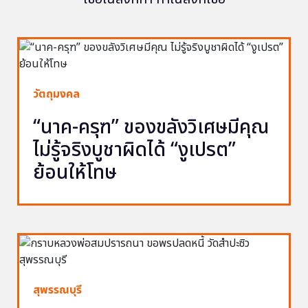
วัตถุมงคล
“นาค-ครุฑ” ของขลังวิเศษมีคุณ
ไม่รู้จริงบูชาผิดได้ “งูเปรต”
ย้อนให้โทษ
สุพรรณบุรี