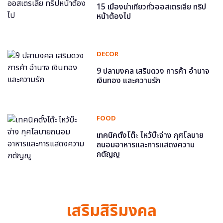
15 เมืองน่าเที่ยวทั่วออสเตรเลีย ทริป
หน้าต้องไป
DECOR
9 ปลามงคล เสริมดวง การค้า อำนาจ
เงินทอง และความรัก
FOOD
เทคนิคตั้งโต๊ะ ไหว้บ๊ะจ่าง กุศโลบาย
ถนอมอาหารและการแสดงความ
กตัญญู
เสริมสิริมงคล