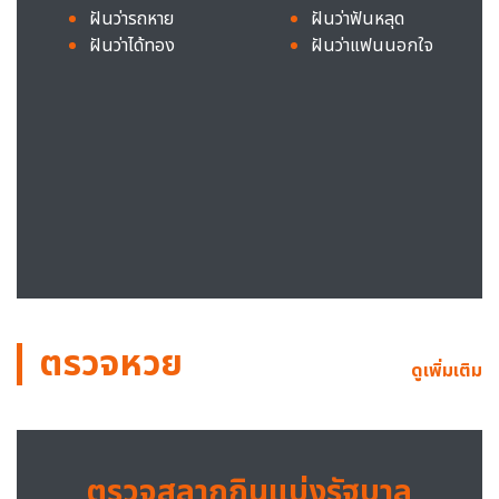
ฝันว่ารถหาย
ฝันว่าฟันหลุด
ฝันว่าได้ทอง
ฝันว่าแฟนนอกใจ
ตรวจหวย
ดูเพิ่มเติม
ตรวจสลากกินแบ่งรัฐบาล