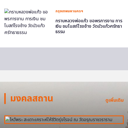
กรุงเทพมหานครฯ
กราบหลวงพ่อแก้ว ขอพรการงาน การ
เงิน ชมโบสถ์โรงช้าง วัดบัวแก้วศรัทธา
ธรรม
มงคลสถาน
ดูเพิ่มเติม