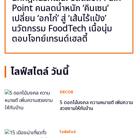
Point คนลดน้ำหนัก ‘คินเซน’
เปลี่ยน ‘อกไก่’ สู่ ‘เส้นไร้แป้ง’
นวัตกรรม FoodTech เนื้อนุ่ม
ตอบโจทย์เทรนด์เฮลตี้
ไลฟ์สไตล์ วันนี้
DECOR
5 ดอกไม้มงคล ความหมายดี เพิ่มความ
สวยงามให้กับบ้าน
ไลฟ์สไตล์