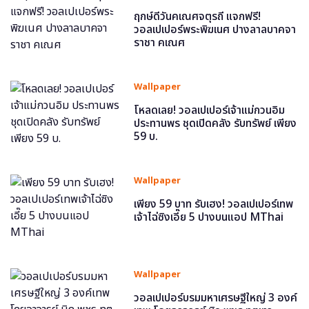
ฤกษ์ดีวันคเณศจตุรถี แจกฟรี!
วอลเปเปอร์พระพิฆเนศ ปางลาลบาคจา
ราชา คเณศ
Wallpaper
โหลดเลย! วอลเปเปอร์เจ้าแม่กวนอิม
ประทานพร ชุดเปิดคลัง รับทรัพย์ เพียง
59 บ.
Wallpaper
เพียง 59 บาท รับเฮง! วอลเปเปอร์เทพ
เจ้าไฉ่ซิงเอี๊ย 5 ปางบนแอป MThai
Wallpaper
วอลเปเปอร์บรมมหาเศรษฐีใหญ่ 3 องค์