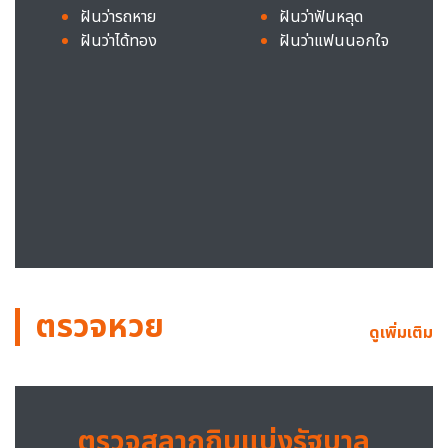
ฝันว่ารถหาย
ฝันว่าฟันหลุด
ฝันว่าได้ทอง
ฝันว่าแฟนนอกใจ
ตรวจหวย
ดูเพิ่มเติม
ตรวจสลากกินแบ่งรัฐบาล