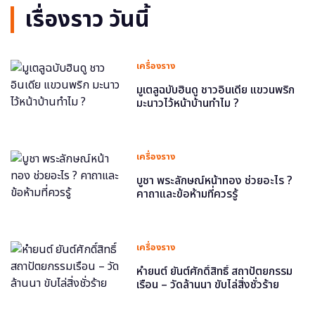
เรื่องราว วันนี้
เครื่องราง
มูเตลูฉบับฮินดู ชาวอินเดีย แขวนพริก
มะนาวไว้หน้าบ้านทำไม ?
เครื่องราง
บูชา พระลักษณ์หน้าทอง ช่วยอะไร ?
คาถาและข้อห้ามที่ควรรู้
เครื่องราง
หำยนต์ ยันต์ศักดิ์สิทธิ์ สถาปัตยกรรม
เรือน – วัดล้านนา ขับไล่สิ่งชั่วร้าย