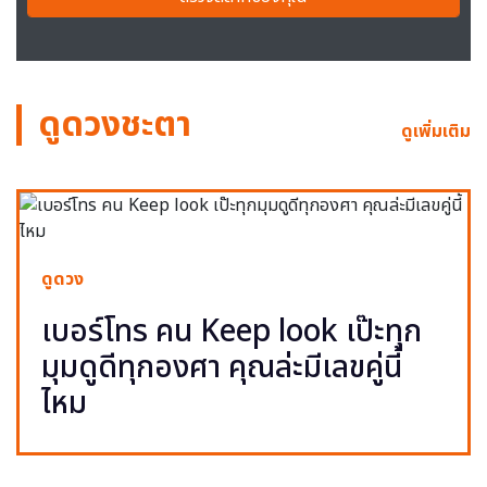
ดูดวงชะตา
ดูเพิ่มเติม
ดูดวง
เบอร์โทร คน Keep look เป๊ะทุก
มุมดูดีทุกองศา คุณล่ะมีเลขคู่นี้
ไหม