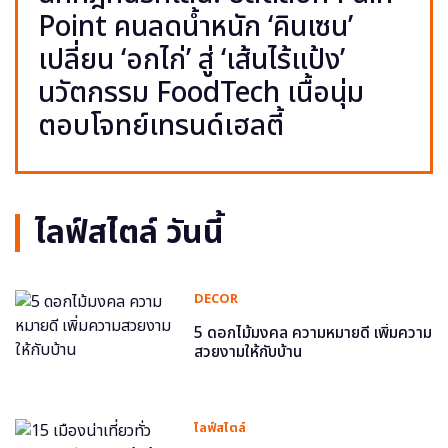
Point คนลดน้ำหนัก ‘คินเซน’
เปลี่ยน ‘อกไก่’ สู่ ‘เส้นไร้แป้ง’
นวัตกรรม FoodTech เนื้อนุ่ม
ตอบโจทย์เทรนด์เฮลตี้
ไลฟ์สไตล์ วันนี้
DECOR
5 ดอกไม้มงคล ความหมายดี เพิ่มความ
สวยงามให้กับบ้าน
ไลฟ์สไตล์