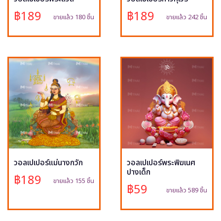
฿189
฿189
ขายแล้ว 180 ชิ้น
ขายแล้ว 242 ชิ้น
วอลเปเปอร์แม่นางกวัก
วอลเปเปอร์พระพิฆเนศ
ปางเด็ก
฿189
ขายแล้ว 155 ชิ้น
฿59
ขายแล้ว 589 ชิ้น