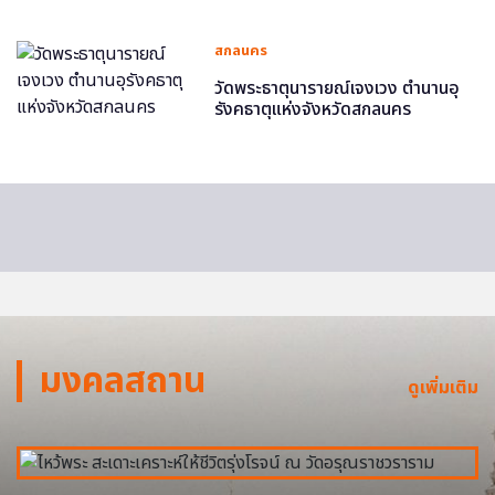
สกลนคร
วัดพระธาตุนารายณ์เจงเวง ตำนานอุ
รังคธาตุแห่งจังหวัดสกลนคร
มงคลสถาน
ดูเพิ่มเติม