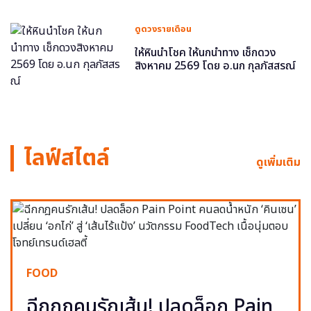
ดูดวงรายเดือน
ให้หินนำโชค ให้นกนำทาง เช็กดวง
สิงหาคม 2569 โดย อ.นก กุลภัสสรณ์
ไลฟ์สไตล์
ดูเพิ่มเติม
FOOD
ฉีกกฎคนรักเส้น! ปลดล็อก Pain