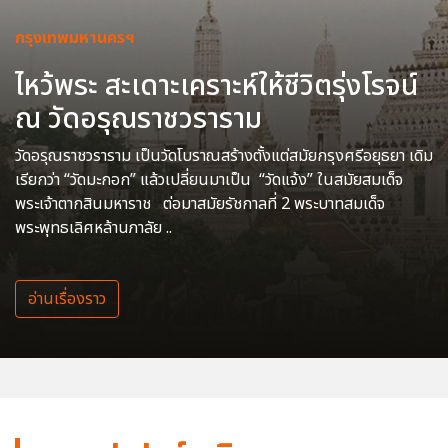
กรุงเทพมหานครฯ
ไหว้พระ สะเดาะเคราะห์ให้ชีวิตรุ่งโรจน์
ณ วัดอรุณราชวราราม
วัดอรุณราชวราราม เป็นวัดโบราณสร้างตั้งแต่สมัยกรุงศรีอยุธยา เดิม
เรียกว่า “วัดมะกอก” แล้วเปลี่ยนมาเป็น “วัดแจ้ง” ในสมัยสมเด็จ
พระเจ้าตากสินมหาราช ต่อมาสมัยรัชกาลที่ 2 พระบาทสมเด็จ
พระพุทธเลิศหล้านภาลัย ..
อ่านเรื่องราว