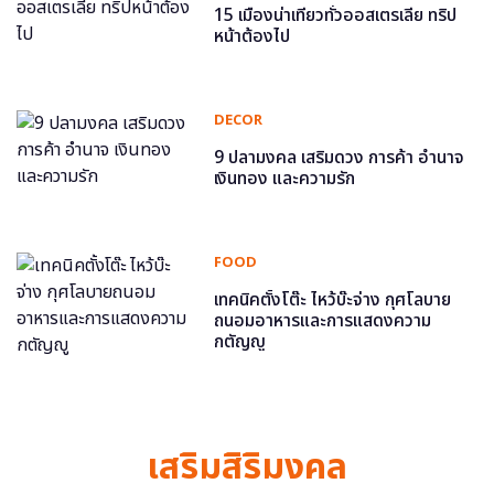
15 เมืองน่าเที่ยวทั่วออสเตรเลีย ทริป
หน้าต้องไป
DECOR
9 ปลามงคล เสริมดวง การค้า อำนาจ
เงินทอง และความรัก
FOOD
เทคนิคตั้งโต๊ะ ไหว้บ๊ะจ่าง กุศโลบาย
ถนอมอาหารและการแสดงความ
กตัญญู
เสริมสิริมงคล