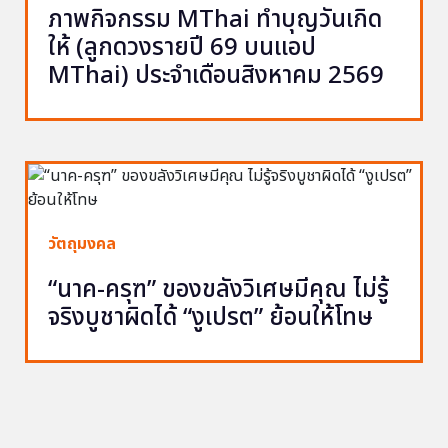
ภาพกิจกรรม MThai ทำบุญวันเกิด
ให้ (ลูกดวงรายปี 69 บนแอป
MThai) ประจำเดือนสิงหาคม 2569
วัตถุมงคล
“นาค-ครุฑ” ของขลังวิเศษมีคุณ ไม่รู้
จริงบูชาผิดได้ “งูเปรต” ย้อนให้โทษ