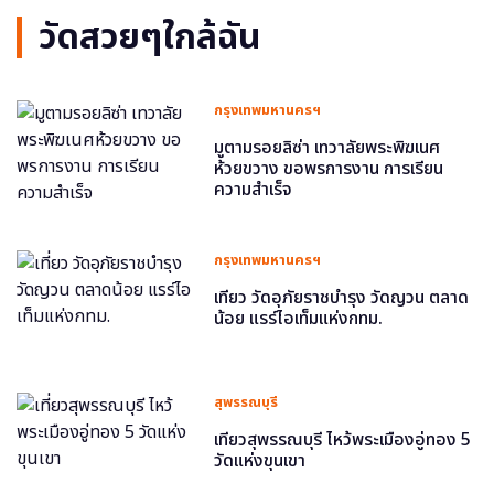
วัดสวยๆใกล้ฉัน
กรุงเทพมหานครฯ
มูตามรอยลิซ่า เทวาลัยพระพิฆเนศ
ห้วยขวาง ขอพรการงาน การเรียน
ความสำเร็จ
กรุงเทพมหานครฯ
เที่ยว วัดอุภัยราชบำรุง วัดญวน ตลาด
น้อย แรร์ไอเท็มแห่งกทม.
สุพรรณบุรี
เที่ยวสุพรรณบุรี ไหว้พระเมืองอู่ทอง 5
วัดแห่งขุนเขา