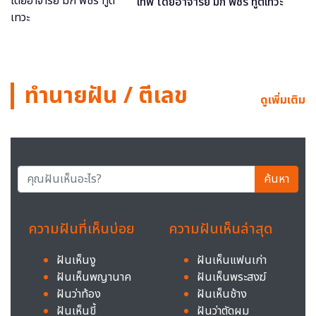
เทพ โดยอาจารย์ มิก พชร ทูตเทวะ
ทำนายฝัน / ตีเลข
ดูเพิ่มเติม
ค้นหา
ความฝันที่เห็นบ่อย
ความฝันเห็นล่าสุด
ฝันเห็นงู
ฝันเห็นแฟนเก่า
ฝันเห็นพญานาค
ฝันเห็นพระสงฆ์
ฝันว่าท้อง
ฝันเห็นช้าง
ฝันเห็นขี้
ฝันว่าตัดผม