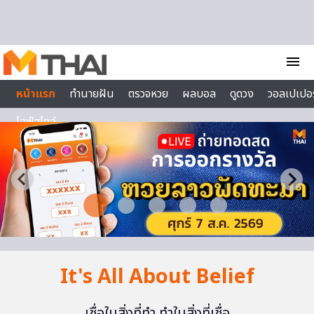
Skip to content
menu
หน้าแรก
ทำนายฝัน
ตรวจหวย
ผลบอล
ดูดวง
วอลเปเปอร
ไลฟ์สไตล์
It's All About Belief
เชื่อในสิ่งที่ทำ ทำในสิ่งที่เชื่อ