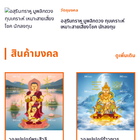
วัตถุมงคล
อสุรินทราหู มูพลิกดวง ทุบเคราะห์
เหมาะสายเสี่ยงโชค นักลงทุน
สินค้ามงคล
ดูเพิ่มเติม
วอลเปเปอร์พระสีวลี
วอลเปเปอร์ท้าวกุเวร