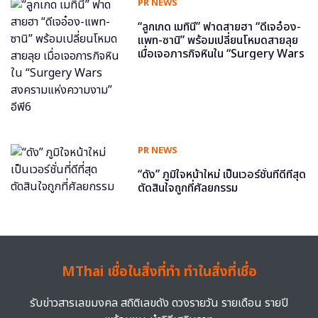
PR NEWS
“ลูกเกด เมทินี” ฟาดสายฮา “ดีเจอ๋อง-
แพท-ซานิ” พร้อมเปลี่ยนโหมดสายลุย
เมื่อเจอภารกิจหินใน “Surgery Wars
สงครามแห่งความงาม” อีพี6
PR NEWS
“ดัง” ภูมิใจหน้าใหม่ เป็นเวอร์ชั่นที่ดีที่สุด
ตัดสินใจถูกที่ศัลยกรรม
MThai เชื่อในสิ่งที่ทำ ทำในสิ่งที่เชื่อ
รับข่าวสารเลขมงคล สถิติเลขดัง ดวงรายวัน รายเดือน รายปี