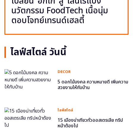
เปลี่ยน ‘อกไก่’ สู่ ‘เส้นไร้แป้ง’
นวัตกรรม FoodTech เนื้อนุ่ม
ตอบโจทย์เทรนด์เฮลตี้
ไลฟ์สไตล์ วันนี้
DECOR
5 ดอกไม้มงคล ความหมายดี เพิ่มความ
สวยงามให้กับบ้าน
ไลฟ์สไตล์
15 เมืองน่าเที่ยวทั่วออสเตรเลีย ทริป
หน้าต้องไป