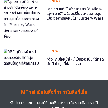
PR NEWS
“ลูกเกด เมทินี” ฟาดสายฮา “ดีเจอ๋อง-
แพท-ซานิ” พร้อมเปลี่ยนโหมดสายลุย
เมื่อเจอภารกิจหินใน “Surgery Wars
สงครามแห่งความงาม” อีพี6
PR NEWS
“ดัง” ภูมิใจหน้าใหม่ เป็นเวอร์ชั่นที่ดีที่สุด
ตัดสินใจถูกที่ศัลยกรรม
MThai เชื่อในสิ่งที่ทำ ทำในสิ่งที่เชื่อ
รับข่าวสารเลขมงคล สถิติเลขดัง ดวงรายวัน รายเดือน รายปี