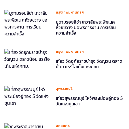
กรุงเทพมหานครฯ
มูตามรอยลิซ่า เทวาลัยพระพิฆเนศ
ห้วยขวาง ขอพรการงาน การเรียน
ความสำเร็จ
กรุงเทพมหานครฯ
เที่ยว วัดอุภัยราชบำรุง วัดญวน ตลาด
น้อย แรร์ไอเท็มแห่งกทม.
สุพรรณบุรี
เที่ยวสุพรรณบุรี ไหว้พระเมืองอู่ทอง 5
วัดแห่งขุนเขา
สกลนคร