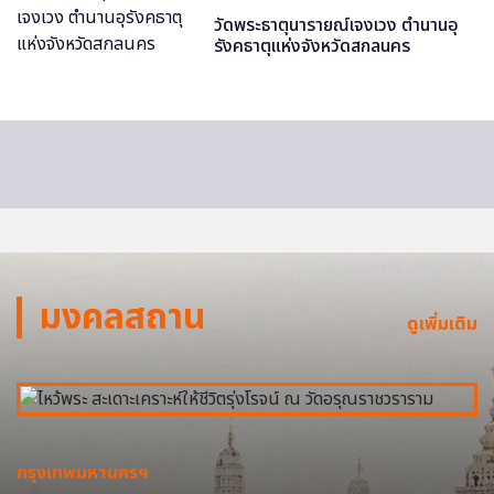
วัดพระธาตุนารายณ์เจงเวง ตำนานอุ
รังคธาตุแห่งจังหวัดสกลนคร
มงคลสถาน
ดูเพิ่มเติม
กรุงเทพมหานครฯ