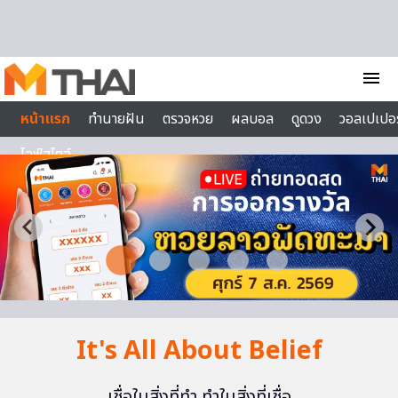
Skip to content
menu
หน้าแรก
ทำนายฝัน
ตรวจหวย
ผลบอล
ดูดวง
วอลเปเปอร
ไลฟ์สไตล์
It's All About Belief
เชื่อในสิ่งที่ทำ ทำในสิ่งที่เชื่อ