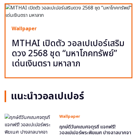
Wallpaper
MTHAI เปิดตัว วอลเปเปอร์เสริม
ดวง 2568 ชุด “มหาโภคทรัพย์”
เด่นเงินตรา มหาลาภ
แนะนำวอลเปเปอร์
Wallpaper
ฤกษ์ดีวันคเณศจตุรถี แจกฟรี!
วอลเปเปอร์พระพิฆเนศ ปางลาลบาคจา