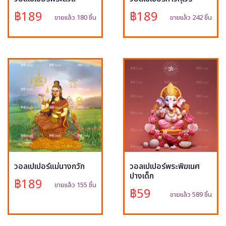
฿189
฿189
ขายแล้ว 180 ชิ้น
ขายแล้ว 242 ชิ้น
วอลเปเปอร์แม่นางกวัก
วอลเปเปอร์พระพิฆเนศ
ปางเด็ก
฿189
ขายแล้ว 155 ชิ้น
฿59
ขายแล้ว 589 ชิ้น