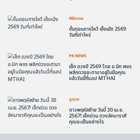
พิธีกรรม
ขั้นตอนการไหว้ เช็งเม้ง 2569
วันที่เท่าไหร่
PR NEWS
เช็ก ดวงปี 2569 โดย อ.มิก พชร
พลิกดวงชะตามาอยู่ในมือคุณ
แล้ววันนี้ที่แอป MTHAI
ดูดวง
ดาวพฤหัสย้าย วันนี้ 30 เม.ย.
2567! เช็กด่วน ดวงลัคนาราศี
คุณจะเป็นอย่างไร