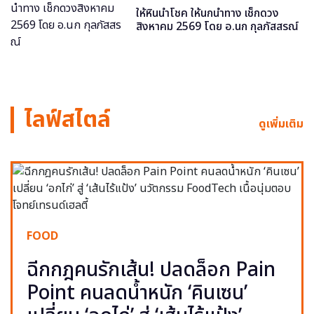
ให้หินนำโชค ให้นกนำทาง เช็กดวง
สิงหาคม 2569 โดย อ.นก กุลภัสสรณ์
ไลฟ์สไตล์
ดูเพิ่มเติม
FOOD
ฉีกกฎคนรักเส้น! ปลดล็อก Pain
Point คนลดน้ำหนัก ‘คินเซน’