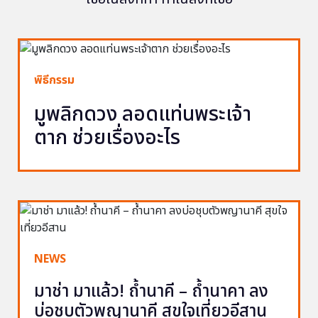
พิธีกรรม
มูพลิกดวง ลอดแท่นพระเจ้า
ตาก ช่วยเรื่องอะไร
NEWS
มาช่า มาแล้ว! ถ้ำนาคี – ถ้ำนาคา ลง
บ่อชุบตัวพญานาคี สุขใจเที่ยวอีสาน