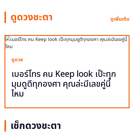
ดูดวงชะตา
ดูเพิ่มเติม
ดูดวง
เบอร์โทร คน Keep look เป๊ะทุก
มุมดูดีทุกองศา คุณล่ะมีเลขคู่นี้
ไหม
เช็กดวงชะตา