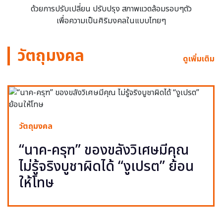
ด้วยการปรับเปลี่ยน ปรับปรุง สภาพแวดล้อมรอบๆตัว
เพื่อความเป็นศิริมงคลในแบบไทยๆ
วัตถุมงคล
ดูเพิ่มเติม
วัตถุมงคล
“นาค-ครุฑ” ของขลังวิเศษมีคุณ
ไม่รู้จริงบูชาผิดได้ “งูเปรต” ย้อน
ให้โทษ