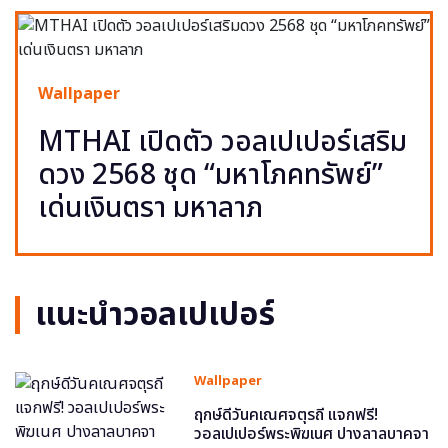
Wallpaper
MTHAI เปิดตัว วอลเปเปอร์เสริม
ดวง 2568 ชุด “มหาโภคทรัพย์”
เด่นเงินตรา มหาลาภ
แนะนำวอลเปเปอร์
Wallpaper
ฤกษ์ดีวันคเณศจตุรถี แจกฟรี!
วอลเปเปอร์พระพิฆเนศ ปางลาลบาคจา