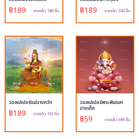
฿189
฿189
ขายแล้ว 180 ชิ้น
ขายแล้ว 242 ชิ้น
วอลเปเปอร์แม่นางกวัก
วอลเปเปอร์พระพิฆเนศ
ปางเด็ก
฿189
ขายแล้ว 155 ชิ้น
฿59
ขายแล้ว 589 ชิ้น