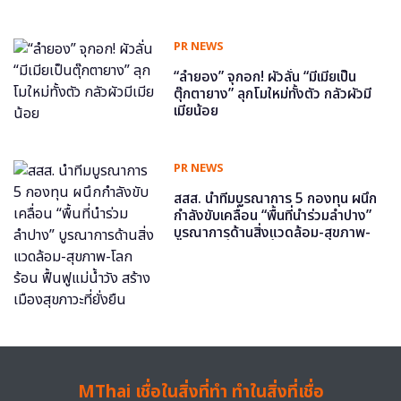
PR NEWS
“ลำยอง” จุกอก! ผัวลั่น “มีเมียเป็น
ตุ๊กตายาง” ลุกโมใหม่ทั้งตัว กลัวผัวมี
เมียน้อย
PR NEWS
สสส. นำทีมบูรณาการ 5 กองทุน ผนึก
กำลังขับเคลื่อน “พื้นที่นำร่วมลำปาง”
บูรณาการด้านสิ่งแวดล้อม-สุขภาพ-
โลกร้อน ฟื้นฟูแม่น้ำวัง สร้างเมืองสุข
ภาวะที่ยั่งยืน
MThai เชื่อในสิ่งที่ทำ ทำในสิ่งที่เชื่อ