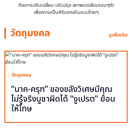
ด้วยการปรับเปลี่ยน ปรับปรุง สภาพแวดล้อมรอบๆตัว
เพื่อความเป็นศิริมงคลในแบบไทยๆ
วัตถุมงคล
ดูเพิ่มเติม
วัตถุมงคล
“นาค-ครุฑ” ของขลังวิเศษมีคุณ
ไม่รู้จริงบูชาผิดได้ “งูเปรต” ย้อน
ให้โทษ