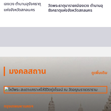
วัดพระธาตุนารายณ์เจงเวง ตำนานอุ
รังคธาตุแห่งจังหวัดสกลนคร
มงคลสถาน
ดูเพิ่มเติม
กรุงเทพมหานครฯ