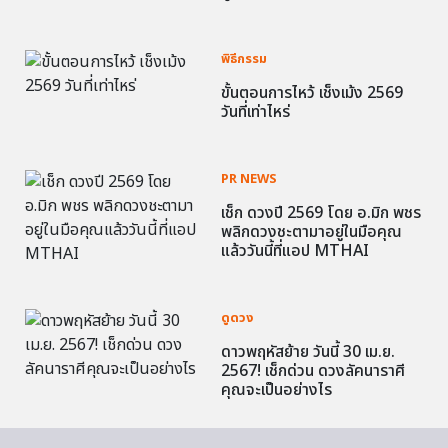
พิธีกรรม
ขั้นตอนการไหว้ เช็งเม้ง 2569
วันที่เท่าไหร่
PR NEWS
เช็ก ดวงปี 2569 โดย อ.มิก พชร
พลิกดวงชะตามาอยู่ในมือคุณ
แล้ววันนี้ที่แอป MTHAI
ดูดวง
ดาวพฤหัสย้าย วันนี้ 30 เม.ย.
2567! เช็กด่วน ดวงลัคนาราศี
คุณจะเป็นอย่างไร