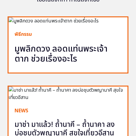
พิธีกรรม
มูพลิกดวง ลอดแท่นพระเจ้า
ตาก ช่วยเรื่องอะไร
NEWS
มาช่า มาแล้ว! ถ้ำนาคี – ถ้ำนาคา ลง
บ่อชุบตัวพญานาคี สุขใจเที่ยวอีสาน