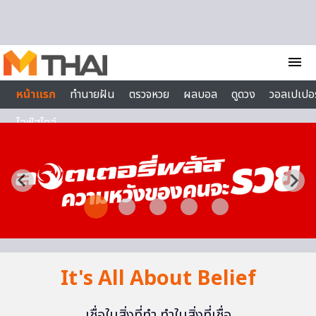
Skip to content
menu
หน้าแรก
ทำนายฝัน
ตรวจหวย
ผลบอล
ดูดวง
วอลเปเปอร
ไลฟ์สไตล์
It's All About Belief
เชื่อในสิ่งที่ทำ ทำในสิ่งที่เชื่อ