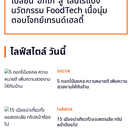
เปลี่ยน ‘อกไก่’ สู่ ‘เส้นไร้แป้ง’
นวัตกรรม FoodTech เนื้อนุ่ม
ตอบโจทย์เทรนด์เฮลตี้
ไลฟ์สไตล์ วันนี้
DECOR
5 ดอกไม้มงคล ความหมายดี เพิ่มความ
สวยงามให้กับบ้าน
ไลฟ์สไตล์
15 เมืองน่าเที่ยวทั่วออสเตรเลีย ทริป
หน้าต้องไป