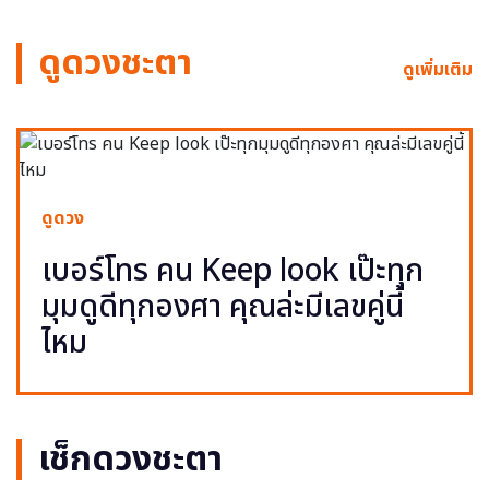
ดูดวงชะตา
ดูเพิ่มเติม
ดูดวง
เบอร์โทร คน Keep look เป๊ะทุก
มุมดูดีทุกองศา คุณล่ะมีเลขคู่นี้
ไหม
เช็กดวงชะตา