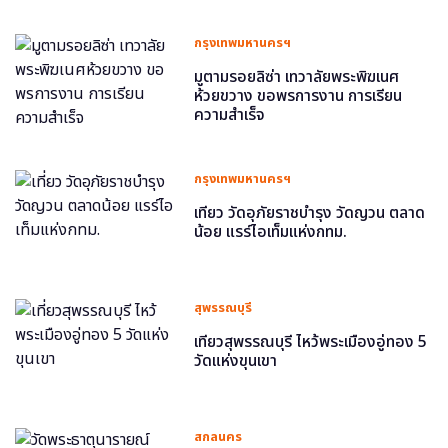
กรุงเทพมหานครฯ
มูตามรอยลิซ่า เทวาลัยพระพิฆเนศ
ห้วยขวาง ขอพรการงาน การเรียน
ความสำเร็จ
กรุงเทพมหานครฯ
เที่ยว วัดอุภัยราชบำรุง วัดญวน ตลาด
น้อย แรร์ไอเท็มแห่งกทม.
สุพรรณบุรี
เที่ยวสุพรรณบุรี ไหว้พระเมืองอู่ทอง 5
วัดแห่งขุนเขา
สกลนคร