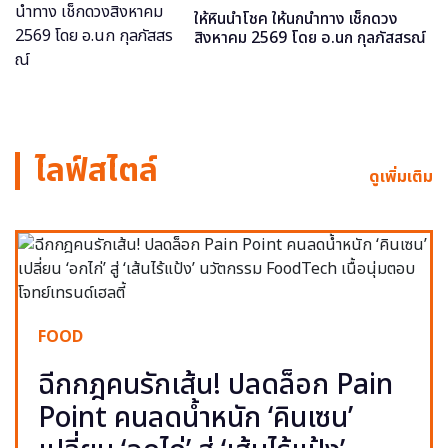
ให้หินนำโชค ให้นกนำทาง เช็กดวง
สิงหาคม 2569 โดย อ.นก กุลภัสสรณ์
ไลฟ์สไตล์
ดูเพิ่มเติม
FOOD
ฉีกกฎคนรักเส้น! ปลดล็อก Pain
Point คนลดน้ำหนัก ‘คินเซน’