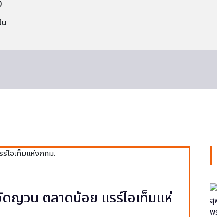
0
็น
ง วัดญวน ตลาดน้อย แรร์ไอเท็มแห่