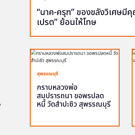
“นาค-ครุฑ” ของขลังวิเศษมีคุณ 
เปรต” ย้อนให้โทษ
สุพรรณบุรี
กราบหลวงพ่อ
สมปรารถนา ขอพรปลด
หนี้ วัดสำปะซิว สุพรรณบุรี
อ