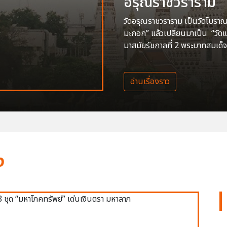
อรุณราชวราราม
วัดอรุณราชวราราม เป็นวัดโบราณสร
มะกอก” แล้วเปลี่ยนมาเป็น “วัด
มาสมัยรัชกาลที่ 2 พระบาทสมเด็จ
อ่านเรื่องราว
ง