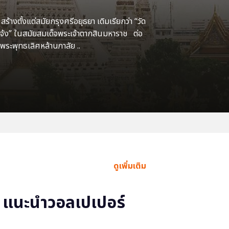
้างตั้งแต่สมัยกรุงศรีอยุธยา เดิมเรียกว่า “วัด
แจ้ง” ในสมัยสมเด็จพระเจ้าตากสินมหาราช ต่อ
พระพุทธเลิศหล้านภาลัย ..
ดูเพิ่มเติม
แนะนำวอลเปเปอร์