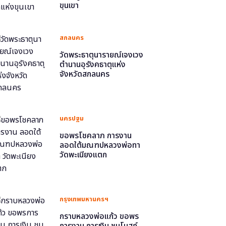
ขุนเขา
สกลนคร
วัดพระธาตุนารายณ์เจงเวง
ตำนานอุรังคธาตุแห่ง
จังหวัดสกลนคร
นครปฐม
ขอพรโชคลาภ การงาน
ลอดใต้มณฑปหลวงพ่อทา
วัดพะเนียงแตก
กรุงเทพมหานครฯ
กราบหลวงพ่อแก้ว ขอพร
การงาน การเงิน ชมโบสถ์