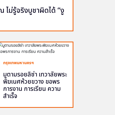
ไม่รู้จริงบูชาผิดได้ “งู
กรุงเทพมหานครฯ
มูตามรอยลิซ่า เทวาลัยพระ
พิฆเนศห้วยขวาง ขอพร
การงาน การเรียน ความ
สำเร็จ