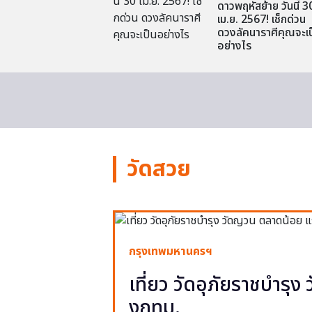
ดาวพฤหัสย้าย วันนี้ 3
เม.ย. 2567! เช็กด่วน
ดวงลัคนาราศีคุณจะเป
อย่างไร
วัดสวย
กรุงเทพมหานครฯ
เที่ยว วัดอุภัยราชบำรุ
งกทม.