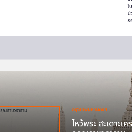
กรุงเทพมหานครฯ
ไหว้พระ สะเดาะเครา