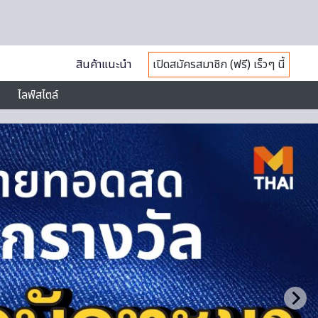
สินค้าแนะนำ
เปิดสมัครสมาชิก (ฟรี) เร็วๆ นี้
ไลฟ์สไตล์