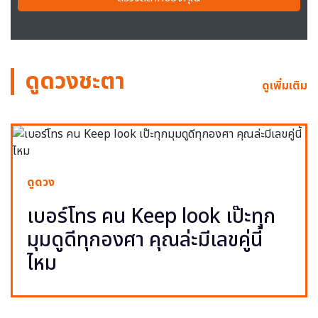
ดูดวงชะตา
ดูเพิ่มเติม
ดูดวง
เบอร์โทร คน Keep look เป๊ะทุก
มุมดูดีทุกองศา คุณล่ะมีเลขคู่นี้
ไหม