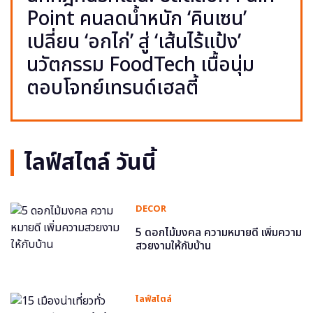
Point คนลดน้ำหนัก ‘คินเซน’
เปลี่ยน ‘อกไก่’ สู่ ‘เส้นไร้แป้ง’
นวัตกรรม FoodTech เนื้อนุ่ม
ตอบโจทย์เทรนด์เฮลตี้
ไลฟ์สไตล์ วันนี้
DECOR
5 ดอกไม้มงคล ความหมายดี เพิ่มความ
สวยงามให้กับบ้าน
ไลฟ์สไตล์