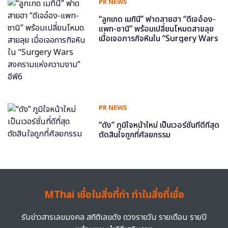
PR NEWS
“ลูกเกด เมทินี” ฟาดสายฮา “ดีเจอ๋อง-
แพท-ซานิ” พร้อมเปลี่ยนโหมดสายลุย
เมื่อเจอภารกิจหินใน “Surgery Wars
สงครามแห่งความงาม” อีพี6
PR NEWS
“ดัง” ภูมิใจหน้าใหม่ เป็นเวอร์ชั่นที่ดีที่สุด
ตัดสินใจถูกที่ศัลยกรรม
MThai เชื่อในสิ่งที่ทำ ทำในสิ่งที่เชื่อ
รับข่าวสารเลขมงคล สถิติเลขดัง ดวงรายวัน รายเดือน รายปี