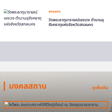
สกลนคร
วัดพระธาตุนารายณ์เจงเวง ตำนานอุ
รังคธาตุแห่งจังหวัดสกลนคร
มงคลสถาน
ดูเพิ่มเติม