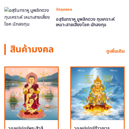
วัตถุมงคล
อสุรินทราหู มูพลิกดวง ทุบเคราะห์
เหมาะสายเสี่ยงโชค นักลงทุน
สินค้ามงคล
ดูเพิ่มเติม
วอลเปเปอร์พระสีวลี
วอลเปเปอร์ท้าวกุเวร