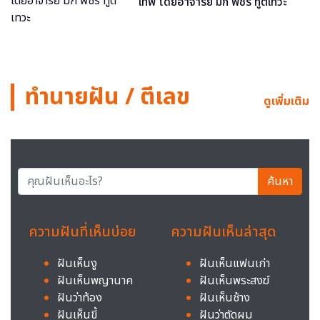
เทพ โดยอาจารย์ มิก พชร ทูตเทวะ
ทำนายฝัน / ตีเลข
ดูเพิ่มเติม
ค้นหา
ความฝันที่เห็นบ่อย
ความฝันเห็นล่าสุด
ฝันเห็นงู
ฝันเห็นแฟนเก่า
ฝันเห็นพญานาค
ฝันเห็นพระสงฆ์
ฝันว่าท้อง
ฝันเห็นช้าง
ฝันเห็นขี้
ฝันว่าตัดผม