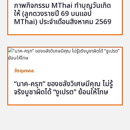
ภาพกิจกรรม MThai ทำบุญวันเกิด
ให้ (ลูกดวงรายปี 69 บนแอป
MThai) ประจำเดือนสิงหาคม 2569
วัตถุมงคล
“นาค-ครุฑ” ของขลังวิเศษมีคุณ ไม่รู้
จริงบูชาผิดได้ “งูเปรต” ย้อนให้โทษ