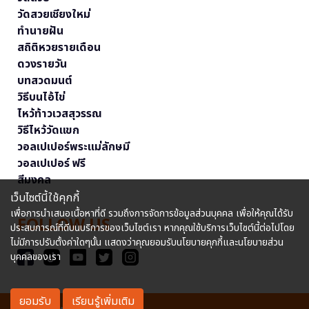
วัดสวยเชียงใหม่
ทำนายฝัน
สถิติหวยรายเดือน
ดวงรายวัน
บทสวดมนต์
วิธีบนไอ้ไข่
ไหว้ท้าวเวสสุวรรณ
วิธีไหว้วัดแขก
วอลเปเปอร์พระแม่ลักษมี
วอลเปเปอร์ ฟรี
สีมงคล
เว็บไซต์นี้ใช้คุกกี้
เพื่อการนำเสนอเนื้อหาที่ดี รวมถึงการจัดการข้อมูลส่วนบุคคล เพื่อให้คุณได้รับ
FOLLOW US
ประสบการณ์ที่ดีบนบริการของเว็บไซต์เรา หากคุณใช้บริการเว็บไซต์นี้ต่อไปโดย
ไม่มีการปรับตั้งค่าใดๆนั้น แสดงว่าคุณยอมรับนโยบายคุกกี้และนโยบายส่วน
บุคคลของเรา
ยอมรับ
เรียนรู้เพิ่มเติม