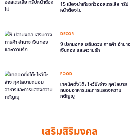
15 เมืองน่าเที่ยวทั่วออสเตรเลีย ทริป
หน้าต้องไป
DECOR
9 ปลามงคล เสริมดวง การค้า อำนาจ
เงินทอง และความรัก
FOOD
เทคนิคตั้งโต๊ะ ไหว้บ๊ะจ่าง กุศโลบาย
ถนอมอาหารและการแสดงความ
กตัญญู
เสริมสิริมงคล