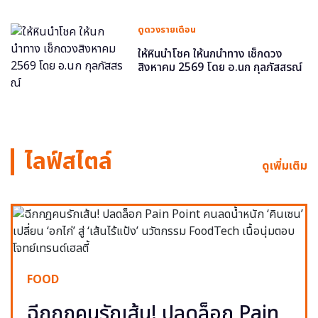
ดูดวงรายเดือน
ให้หินนำโชค ให้นกนำทาง เช็กดวง
สิงหาคม 2569 โดย อ.นก กุลภัสสรณ์
ไลฟ์สไตล์
ดูเพิ่มเติม
FOOD
ฉีกกฎคนรักเส้น! ปลดล็อก Pain