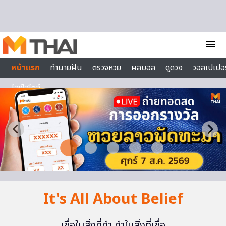
Skip to content
menu
หน้าแรก
ทำนายฝัน
ตรวจหวย
ผลบอล
ดูดวง
วอลเปเปอร
ไลฟ์สไตล์
It's All About Belief
เชื่อในสิ่งที่ทำ ทำในสิ่งที่เชื่อ