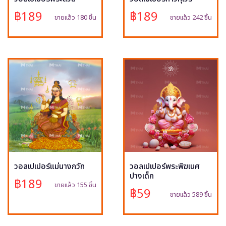
฿189
฿189
ขายแล้ว 180 ชิ้น
ขายแล้ว 242 ชิ้น
วอลเปเปอร์แม่นางกวัก
วอลเปเปอร์พระพิฆเนศ
ปางเด็ก
฿189
ขายแล้ว 155 ชิ้น
฿59
ขายแล้ว 589 ชิ้น