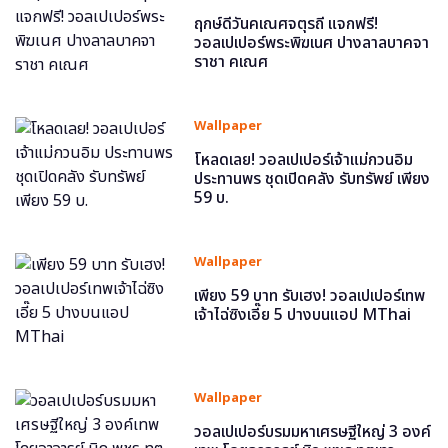
ฤกษ์ดีวันคเณศจตุรถี แจกฟรี!
วอลเปเปอร์พระพิฆเนศ ปางลาลบาคจา
ราชา คเณศ
Wallpaper
โหลดเลย! วอลเปเปอร์เจ้าแม่กวนอิม
ประทานพร ชุดเปิดคลัง รับทรัพย์ เพียง
59 บ.
Wallpaper
เพียง 59 บาท รับเฮง! วอลเปเปอร์เทพ
เจ้าไฉ่ซิงเอี๊ย 5 ปางบนแอป MThai
Wallpaper
วอลเปเปอร์บรมมหาเศรษฐีใหญ่ 3 องค์