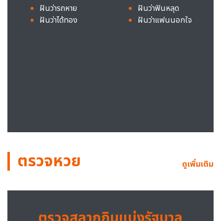
ฝันว่ารถหาย
ฝันว่าฟันหลุด
ฝันว่าได้ทอง
ฝันว่าแฟนนอกใจ
ตรวจหวย
ดูเพิ่มเติม
ตรวจสลากกินแบ่งรัฐบาล