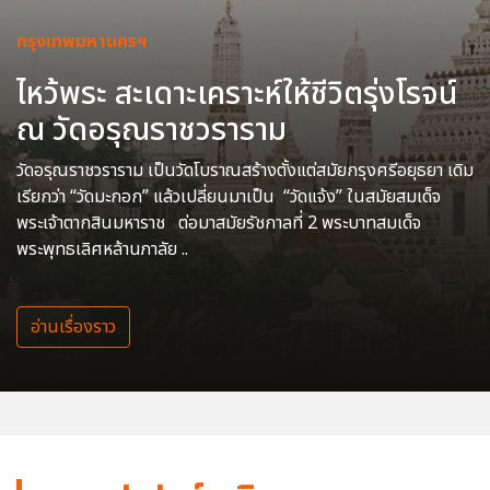
กรุงเทพมหานครฯ
ไหว้พระ สะเดาะเคราะห์ให้ชีวิตรุ่งโรจน์
ณ วัดอรุณราชวราราม
วัดอรุณราชวราราม เป็นวัดโบราณสร้างตั้งแต่สมัยกรุงศรีอยุธยา เดิม
เรียกว่า “วัดมะกอก” แล้วเปลี่ยนมาเป็น “วัดแจ้ง” ในสมัยสมเด็จ
พระเจ้าตากสินมหาราช ต่อมาสมัยรัชกาลที่ 2 พระบาทสมเด็จ
พระพุทธเลิศหล้านภาลัย ..
อ่านเรื่องราว