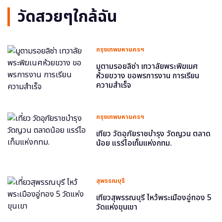
วัดสวยๆใกล้ฉัน
กรุงเทพมหานครฯ
มูตามรอยลิซ่า เทวาลัยพระพิฆเนศ
ห้วยขวาง ขอพรการงาน การเรียน
ความสำเร็จ
กรุงเทพมหานครฯ
เที่ยว วัดอุภัยราชบำรุง วัดญวน ตลาด
น้อย แรร์ไอเท็มแห่งกทม.
สุพรรณบุรี
เที่ยวสุพรรณบุรี ไหว้พระเมืองอู่ทอง 5
วัดแห่งขุนเขา