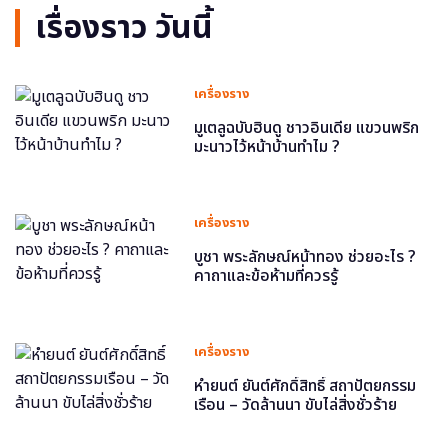
เรื่องราว วันนี้
เครื่องราง
มูเตลูฉบับฮินดู ชาวอินเดีย แขวนพริก
มะนาวไว้หน้าบ้านทำไม ?
เครื่องราง
บูชา พระลักษณ์หน้าทอง ช่วยอะไร ?
คาถาและข้อห้ามที่ควรรู้
เครื่องราง
หำยนต์ ยันต์ศักดิ์สิทธิ์ สถาปัตยกรรม
เรือน – วัดล้านนา ขับไล่สิ่งชั่วร้าย