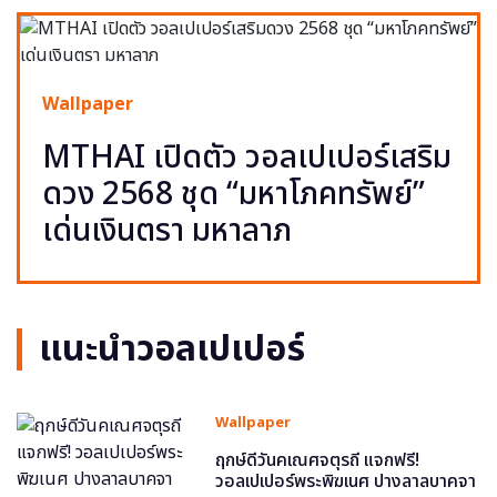
Wallpaper
MTHAI เปิดตัว วอลเปเปอร์เสริม
ดวง 2568 ชุด “มหาโภคทรัพย์”
เด่นเงินตรา มหาลาภ
แนะนำวอลเปเปอร์
Wallpaper
ฤกษ์ดีวันคเณศจตุรถี แจกฟรี!
วอลเปเปอร์พระพิฆเนศ ปางลาลบาคจา