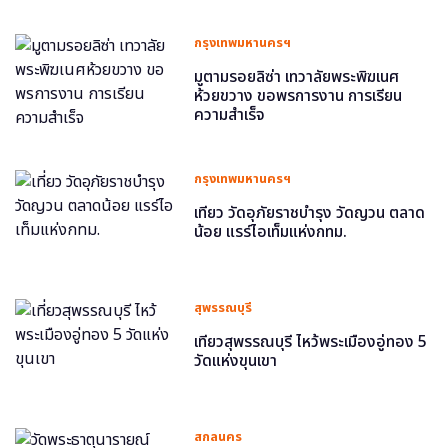
กรุงเทพมหานครฯ
มูตามรอยลิซ่า เทวาลัยพระพิฆเนศ
ห้วยขวาง ขอพรการงาน การเรียน
ความสำเร็จ
กรุงเทพมหานครฯ
เที่ยว วัดอุภัยราชบำรุง วัดญวน ตลาด
น้อย แรร์ไอเท็มแห่งกทม.
สุพรรณบุรี
เที่ยวสุพรรณบุรี ไหว้พระเมืองอู่ทอง 5
วัดแห่งขุนเขา
สกลนคร