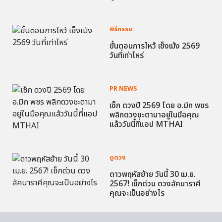
พิธีกรรม
ขั้นตอนการไหว้ เช็งเม้ง 2569
วันที่เท่าไหร่
PR NEWS
เช็ก ดวงปี 2569 โดย อ.มิก พชร
พลิกดวงชะตามาอยู่ในมือคุณ
แล้ววันนี้ที่แอป MTHAI
ดูดวง
ดาวพฤหัสย้าย วันนี้ 30 เม.ย.
2567! เช็กด่วน ดวงลัคนาราศี
คุณจะเป็นอย่างไร