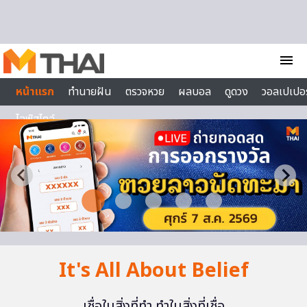
Skip to content
menu
หน้าแรก
ทำนายฝัน
ตรวจหวย
ผลบอล
ดูดวง
วอลเปเปอร
ไลฟ์สไตล์
It's All About Belief
เชื่อในสิ่งที่ทำ ทำในสิ่งที่เชื่อ