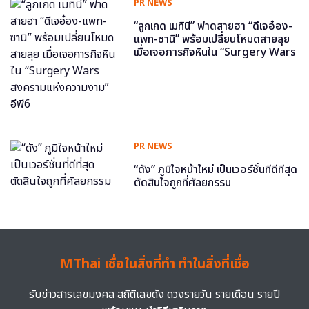
PR NEWS
“ลูกเกด เมทินี” ฟาดสายฮา “ดีเจอ๋อง-
แพท-ซานิ” พร้อมเปลี่ยนโหมดสายลุย
เมื่อเจอภารกิจหินใน “Surgery Wars
สงครามแห่งความงาม” อีพี6
PR NEWS
“ดัง” ภูมิใจหน้าใหม่ เป็นเวอร์ชั่นที่ดีที่สุด
ตัดสินใจถูกที่ศัลยกรรม
MThai เชื่อในสิ่งที่ทำ ทำในสิ่งที่เชื่อ
รับข่าวสารเลขมงคล สถิติเลขดัง ดวงรายวัน รายเดือน รายปี