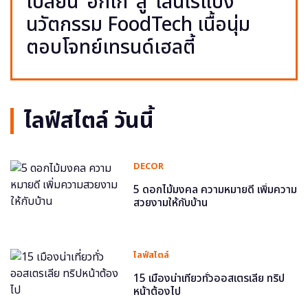
เปลี่ยน ‘อกไก่’ สู่ ‘เส้นไร้แป้ง’
นวัตกรรม FoodTech เนื้อนุ่ม
ตอบโจทย์เทรนด์เฮลตี้
ไลฟ์สไตล์ วันนี้
DECOR
5 ดอกไม้มงคล ความหมายดี เพิ่มความ
สวยงามให้กับบ้าน
ไลฟ์สไตล์
15 เมืองน่าเที่ยวทั่วออสเตรเลีย ทริป
หน้าต้องไป