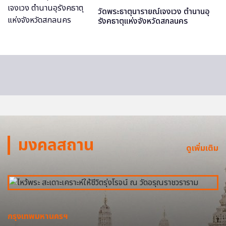
วัดพระธาตุนารายณ์เจงเวง ตำนานอุ
รังคธาตุแห่งจังหวัดสกลนคร
มงคลสถาน
ดูเพิ่มเติม
กรุงเทพมหานครฯ