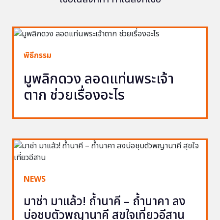
พิธีกรรม
มูพลิกดวง ลอดแท่นพระเจ้า
ตาก ช่วยเรื่องอะไร
NEWS
มาช่า มาแล้ว! ถ้ำนาคี – ถ้ำนาคา ลง
บ่อชุบตัวพญานาคี สุขใจเที่ยวอีสาน