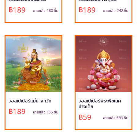
฿189
฿189
ขายแล้ว 180 ชิ้น
ขายแล้ว 242 ชิ้น
วอลเปเปอร์แม่นางกวัก
วอลเปเปอร์พระพิฆเนศ
ปางเด็ก
฿189
ขายแล้ว 155 ชิ้น
฿59
ขายแล้ว 589 ชิ้น