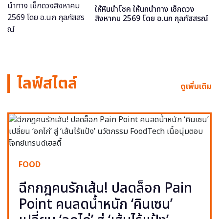
ให้หินนำโชค ให้นกนำทาง เช็กดวง
สิงหาคม 2569 โดย อ.นก กุลภัสสรณ์
ไลฟ์สไตล์
ดูเพิ่มเติม
FOOD
ฉีกกฎคนรักเส้น! ปลดล็อก Pain
Point คนลดน้ำหนัก ‘คินเซน’