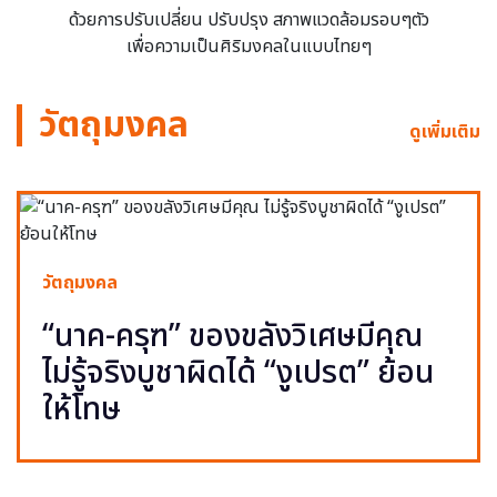
ด้วยการปรับเปลี่ยน ปรับปรุง สภาพแวดล้อมรอบๆตัว
เพื่อความเป็นศิริมงคลในแบบไทยๆ
วัตถุมงคล
ดูเพิ่มเติม
วัตถุมงคล
“นาค-ครุฑ” ของขลังวิเศษมีคุณ
ไม่รู้จริงบูชาผิดได้ “งูเปรต” ย้อน
ให้โทษ