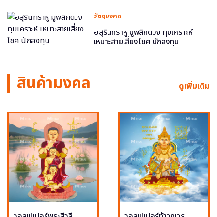
วัตถุมงคล
อสุรินทราหู มูพลิกดวง ทุบเคราะห์
เหมาะสายเสี่ยงโชค นักลงทุน
สินค้ามงคล
ดูเพิ่มเติม
วอลเปเปอร์พระสีวลี
วอลเปเปอร์ท้าวกุเวร