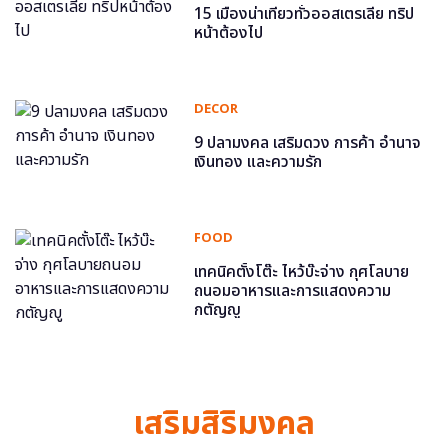
15 เมืองน่าเที่ยวทั่วออสเตรเลีย ทริป
หน้าต้องไป
DECOR
9 ปลามงคล เสริมดวง การค้า อำนาจ
เงินทอง และความรัก
FOOD
เทคนิคตั้งโต๊ะ ไหว้บ๊ะจ่าง กุศโลบาย
ถนอมอาหารและการแสดงความ
กตัญญู
เสริมสิริมงคล