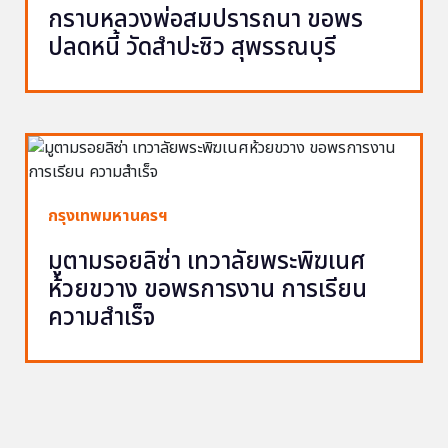
กราบหลวงพ่อสมปรารถนา ขอพร
ปลดหนี้ วัดสำปะซิว สุพรรณบุรี
กรุงเทพมหานครฯ
มูตามรอยลิซ่า เทวาลัยพระพิฆเนศ
ห้วยขวาง ขอพรการงาน การเรียน
ความสำเร็จ