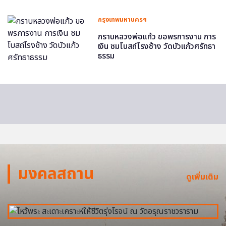
กรุงเทพมหานครฯ
กราบหลวงพ่อแก้ว ขอพรการงาน การ
เงิน ชมโบสถ์โรงช้าง วัดบัวแก้วศรัทธา
ธรรม
มงคลสถาน
ดูเพิ่มเติม