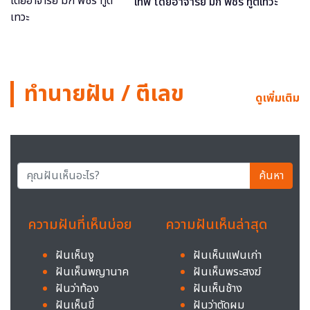
เทพ โดยอาจารย์ มิก พชร ทูตเทวะ
ทำนายฝัน / ตีเลข
ดูเพิ่มเติม
ค้นหา
ความฝันที่เห็นบ่อย
ความฝันเห็นล่าสุด
ฝันเห็นงู
ฝันเห็นแฟนเก่า
ฝันเห็นพญานาค
ฝันเห็นพระสงฆ์
ฝันว่าท้อง
ฝันเห็นช้าง
ฝันเห็นขี้
ฝันว่าตัดผม