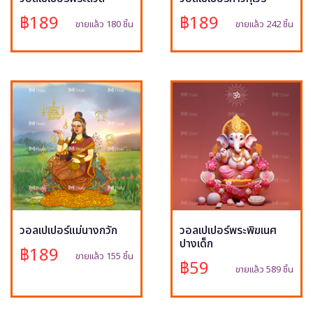
฿189
฿189
ขายแล้ว 180 ชิ้น
ขายแล้ว 242 ชิ้น
วอลเปเปอร์แม่นางกวัก
วอลเปเปอร์พระพิฆเนศ
ปางเด็ก
฿189
ขายแล้ว 155 ชิ้น
฿59
ขายแล้ว 589 ชิ้น