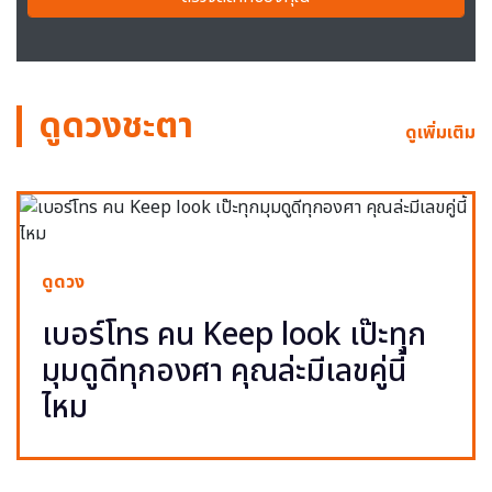
ดูดวงชะตา
ดูเพิ่มเติม
ดูดวง
เบอร์โทร คน Keep look เป๊ะทุก
มุมดูดีทุกองศา คุณล่ะมีเลขคู่นี้
ไหม