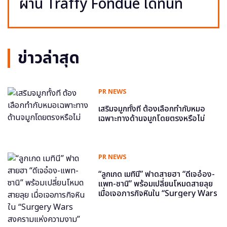
ผ่าน Traffy Fondue ได้ทันที
ข่าวล่าสุด
PR NEWS
เสริมจมูกทั้งที ต้องเลือกทำกับหมอ
เฉพาะทางด้านจมูกโดยตรงหรือไม่
PR NEWS
“ลูกเกด เมทินี” ฟาดสายฮา “ดีเจอ๋อง-
แพท-ซานิ” พร้อมเปลี่ยนโหมดสายลุย
เมื่อเจอภารกิจหินใน “Surgery Wars
สงครามแห่งความงาม” อีพี6