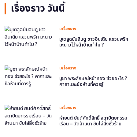
เรื่องราว วันนี้
เครื่องราง
มูเตลูฉบับฮินดู ชาวอินเดีย แขวนพริก
มะนาวไว้หน้าบ้านทำไม ?
เครื่องราง
บูชา พระลักษณ์หน้าทอง ช่วยอะไร ?
คาถาและข้อห้ามที่ควรรู้
เครื่องราง
หำยนต์ ยันต์ศักดิ์สิทธิ์ สถาปัตยกรรม
เรือน – วัดล้านนา ขับไล่สิ่งชั่วร้าย