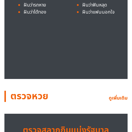
ฝันว่ารถหาย
ฝันว่าฟันหลุด
ฝันว่าได้ทอง
ฝันว่าแฟนนอกใจ
ตรวจหวย
ดูเพิ่มเติม
ตรวจสลากกินแบ่งรัฐบาล