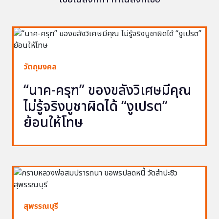
วัตถุมงคล
“นาค-ครุฑ” ของขลังวิเศษมีคุณ
ไม่รู้จริงบูชาผิดได้ “งูเปรต”
ย้อนให้โทษ
สุพรรณบุรี