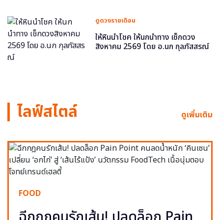
ดูดวงรายเดือน
ให้หินนำโชค ให้นกนำทาง เช็กดวง
สิงหาคม 2569 โดย อ.นก กุลภัสสรณ์
ไลฟ์สไตล์
ดูเพิ่มเติม
FOOD
ฉีกกฎคนรักเส้น! ปลดล็อก Pain