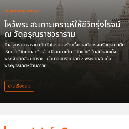
กรุงเทพมหานครฯ
ไหว้พระ สะเดาะเคราะห์ให้ชีวิตรุ่งโรจน์
ณ วัดอรุณราชวราราม
วัดอรุณราชวราราม เป็นวัดโบราณสร้างตั้งแต่สมัยกรุงศรีอยุธยา เดิม
เรียกว่า “วัดมะกอก” แล้วเปลี่ยนมาเป็น “วัดแจ้ง” ในสมัยสมเด็จ
พระเจ้าตากสินมหาราช ต่อมาสมัยรัชกาลที่ 2 พระบาทสมเด็จ
พระพุทธเลิศหล้านภาลัย ..
อ่านเรื่องราว