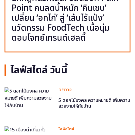
Point คนลดน้ำหนัก ‘คินเซน’
เปลี่ยน ‘อกไก่’ สู่ ‘เส้นไร้แป้ง’
นวัตกรรม FoodTech เนื้อนุ่ม
ตอบโจทย์เทรนด์เฮลตี้
ไลฟ์สไตล์ วันนี้
DECOR
5 ดอกไม้มงคล ความหมายดี เพิ่มความ
สวยงามให้กับบ้าน
ไลฟ์สไตล์