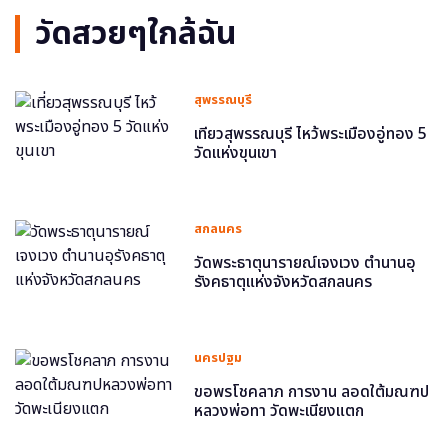
วัดสวยๆใกล้ฉัน
สุพรรณบุรี
เที่ยวสุพรรณบุรี ไหว้พระเมืองอู่ทอง 5
วัดแห่งขุนเขา
สกลนคร
วัดพระธาตุนารายณ์เจงเวง ตำนานอุ
รังคธาตุแห่งจังหวัดสกลนคร
นครปฐม
ขอพรโชคลาภ การงาน ลอดใต้มณฑป
หลวงพ่อทา วัดพะเนียงแตก