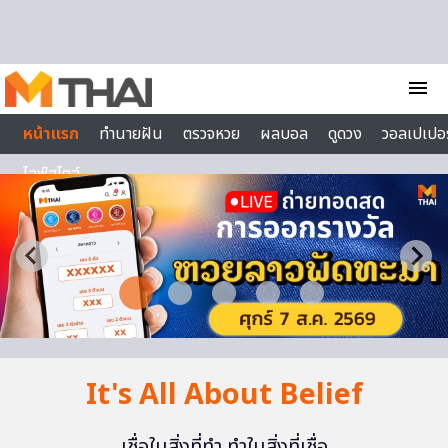
Skip to content
menu
หน้าแรก
ทำนายฝัน
ตรวจหวย
ผลบอล
ดูดวง
วอลเปเปอร
ไลฟ์สไตล์
It's All About Belief
เชื่อในสิ่งที่ทำ ทำในสิ่งที่เชื่อ