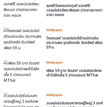
ฤกษ์ดีวันคเณศจตุรถี แจกฟรี!
วอลเปเปอร์พระพิฆเนศ ปางลาลบาคจา
ราชา คเณศ
Wallpaper
โหลดเลย! วอลเปเปอร์เจ้าแม่กวนอิม
ประทานพร ชุดเปิดคลัง รับทรัพย์ เพียง
59 บ.
Wallpaper
เพียง 59 บาท รับเฮง! วอลเปเปอร์เทพ
เจ้าไฉ่ซิงเอี๊ย 5 ปางบนแอป MThai
Wallpaper
วอลเปเปอร์บรมมหาเศรษฐีใหญ่ 3 องค์