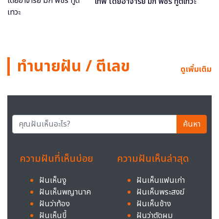
เทพ โดยอาจารย์ มิก พชร ทูตเทวะ
ทำนายฝัน / ตีเลข
ดูเพิ่มเติม
ค้นหา
ความฝันที่เห็นบ่อย
ความฝันเห็นล่าสุด
ฝันเห็นงู
ฝันเห็นแฟนเก่า
ฝันเห็นพญานาค
ฝันเห็นพระสงฆ์
ฝันว่าท้อง
ฝันเห็นช้าง
ฝันเห็นขี้
ฝันว่าตัดผม