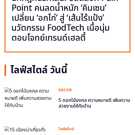
Point คนลดน้ำหนัก ‘คินเซน’
เปลี่ยน ‘อกไก่’ สู่ ‘เส้นไร้แป้ง’
นวัตกรรม FoodTech เนื้อนุ่ม
ตอบโจทย์เทรนด์เฮลตี้
ไลฟ์สไตล์ วันนี้
DECOR
5 ดอกไม้มงคล ความหมายดี เพิ่มความ
สวยงามให้กับบ้าน
ไลฟ์สไตล์