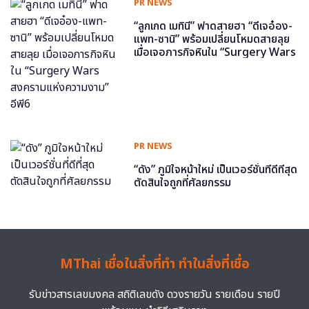
PR NEWS
“ลูกเกด เมทินี” ฟาดสายฮา “ดีเจอ๋อง-
แพท-ซานิ” พร้อมเปลี่ยนโหมดสายลุย
เมื่อเจอภารกิจหินใน “Surgery Wars
สงครามแห่งความงาม” อีพี6
PR NEWS
“ดัง” ภูมิใจหน้าใหม่ เป็นเวอร์ชั่นที่ดีที่สุด
ตัดสินใจถูกที่ศัลยกรรม
MThai เชื่อในสิ่งที่ทำ ทำในสิ่งที่เชื่อ
รับข่าวสารเลขมงคล สถิติเลขดัง ดวงรายวัน รายเดือน รายปี