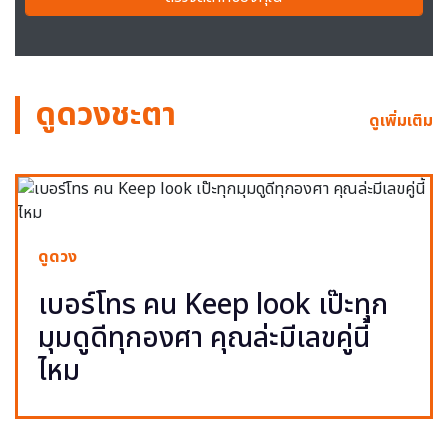
ดูดวงชะตา
ดูเพิ่มเติม
ดูดวง
เบอร์โทร คน Keep look เป๊ะทุก
มุมดูดีทุกองศา คุณล่ะมีเลขคู่นี้
ไหม