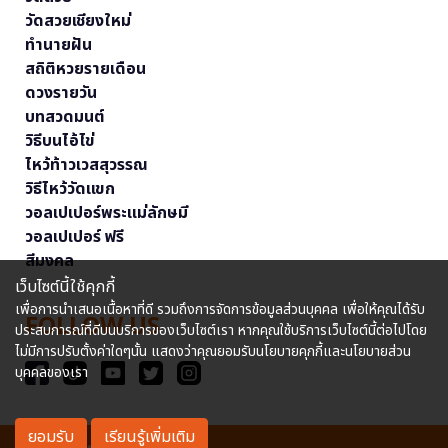
วัดสวยเชียงใหม่
ทำนายฝัน
สถิติหวยรายเดือน
ดวงรายวัน
บทสวดมนต์
วิธีบนไอ้ไข่
ไหว้ท้าวเวสสุวรรณ
วิธีไหว้วัดแขก
วอลเปเปอร์พระแม่ลักษมี
วอลเปเปอร์ ฟรี
สีมงคล
เว็บไซต์นี้ใช้คุกกี้
เพื่อการนำเสนอเนื้อหาที่ดี รวมถึงการจัดการข้อมูลส่วนบุคคล เพื่อให้คุณได้รับ
FOLLOW US
ประสบการณ์ที่ดีบนบริการของเว็บไซต์เรา หากคุณใช้บริการเว็บไซต์นี้ต่อไปโดย
ไม่มีการปรับตั้งค่าใดๆนั้น แสดงว่าคุณยอมรับนโยบายคุกกี้และนโยบายส่วน
บุคคลของเรา
ยอมรับ
เรียนรู้เพิ่มเติม