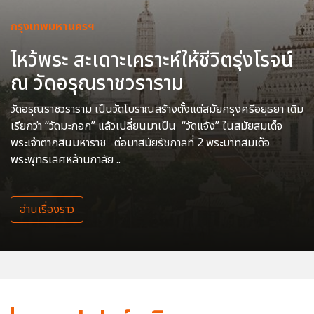
กรุงเทพมหานครฯ
ไหว้พระ สะเดาะเคราะห์ให้ชีวิตรุ่งโรจน์
ณ วัดอรุณราชวราราม
วัดอรุณราชวราราม เป็นวัดโบราณสร้างตั้งแต่สมัยกรุงศรีอยุธยา เดิม
เรียกว่า “วัดมะกอก” แล้วเปลี่ยนมาเป็น “วัดแจ้ง” ในสมัยสมเด็จ
พระเจ้าตากสินมหาราช ต่อมาสมัยรัชกาลที่ 2 พระบาทสมเด็จ
พระพุทธเลิศหล้านภาลัย ..
อ่านเรื่องราว