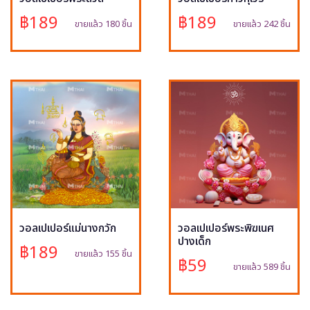
฿189
฿189
ขายแล้ว 180 ชิ้น
ขายแล้ว 242 ชิ้น
วอลเปเปอร์แม่นางกวัก
วอลเปเปอร์พระพิฆเนศ
ปางเด็ก
฿189
ขายแล้ว 155 ชิ้น
฿59
ขายแล้ว 589 ชิ้น