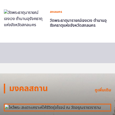
สกลนคร
วัดพระธาตุนารายณ์เจงเวง ตำนานอุ
รังคธาตุแห่งจังหวัดสกลนคร
มงคลสถาน
ดูเพิ่มเติม