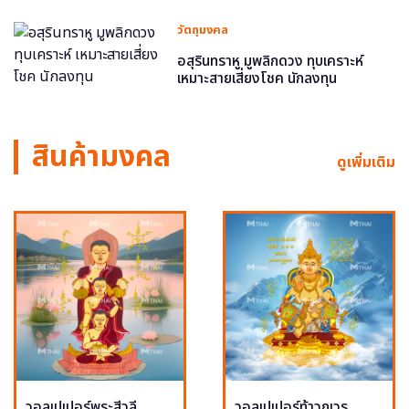
วัตถุมงคล
อสุรินทราหู มูพลิกดวง ทุบเคราะห์
เหมาะสายเสี่ยงโชค นักลงทุน
สินค้ามงคล
ดูเพิ่มเติม
วอลเปเปอร์พระสีวลี
วอลเปเปอร์ท้าวกุเวร