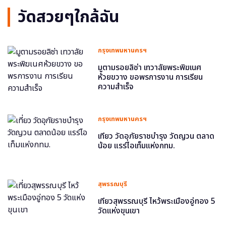
วัดสวยๆใกล้ฉัน
กรุงเทพมหานครฯ
มูตามรอยลิซ่า เทวาลัยพระพิฆเนศ
ห้วยขวาง ขอพรการงาน การเรียน
ความสำเร็จ
กรุงเทพมหานครฯ
เที่ยว วัดอุภัยราชบำรุง วัดญวน ตลาด
น้อย แรร์ไอเท็มแห่งกทม.
สุพรรณบุรี
เที่ยวสุพรรณบุรี ไหว้พระเมืองอู่ทอง 5
วัดแห่งขุนเขา