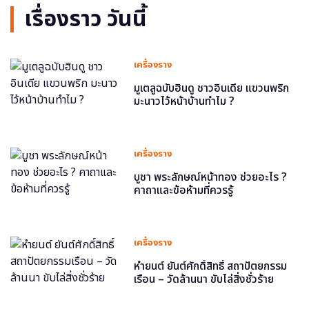
เรื่องราว วันนี้
เครื่องราง
มูเตลูฉบับฮินดู ชาวอินเดีย แขวนพริก
มะนาวไว้หน้าบ้านทำไม ?
เครื่องราง
บูชา พระลักษณ์หน้าทอง ช่วยอะไร ?
คาถาและข้อห้ามที่ควรรู้
เครื่องราง
หำยนต์ ยันต์ศักดิ์สิทธิ์ สถาปัตยกรรม
เรือน – วัดล้านนา ขับไล่สิ่งชั่วร้าย