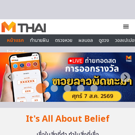
Skip to content
menu
หน้าแรก
ทำนายฝัน
ตรวจหวย
ผลบอล
ดูดวง
วอลเปเปอร
ไลฟ์สไตล์
It's All About Belief
เชื่อในสิ่งที่ทำ ทำในสิ่งที่เชื่อ