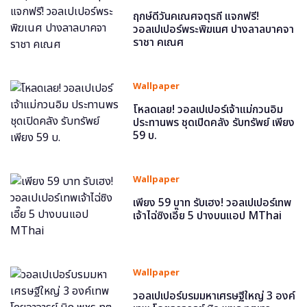
ฤกษ์ดีวันคเณศจตุรถี แจกฟรี!
วอลเปเปอร์พระพิฆเนศ ปางลาลบาคจา
ราชา คเณศ
Wallpaper
โหลดเลย! วอลเปเปอร์เจ้าแม่กวนอิม
ประทานพร ชุดเปิดคลัง รับทรัพย์ เพียง
59 บ.
Wallpaper
เพียง 59 บาท รับเฮง! วอลเปเปอร์เทพ
เจ้าไฉ่ซิงเอี๊ย 5 ปางบนแอป MThai
Wallpaper
วอลเปเปอร์บรมมหาเศรษฐีใหญ่ 3 องค์