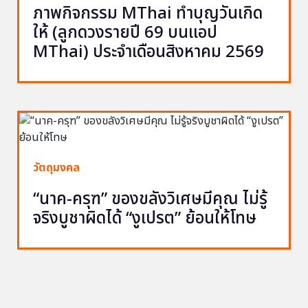
ภาพกิจกรรม MThai ทำบุญวันเกิด
ให้ (ลูกดวงรายปี 69 บนแอป
MThai) ประจำเดือนสิงหาคม 2569
วัตถุมงคล
“นาค-ครุฑ” ของขลังวิเศษมีคุณ ไม่รู้
จริงบูชาผิดได้ “งูเปรต” ย้อนให้โทษ