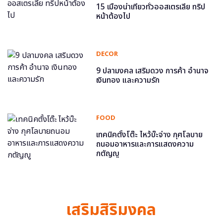
15 เมืองน่าเที่ยวทั่วออสเตรเลีย ทริป
หน้าต้องไป
DECOR
9 ปลามงคล เสริมดวง การค้า อำนาจ
เงินทอง และความรัก
FOOD
เทคนิคตั้งโต๊ะ ไหว้บ๊ะจ่าง กุศโลบาย
ถนอมอาหารและการแสดงความ
กตัญญู
เสริมสิริมงคล