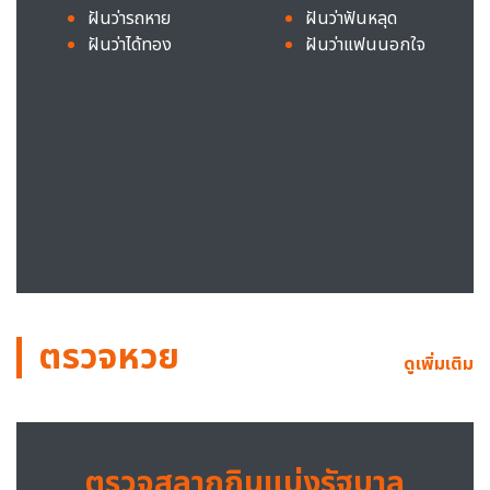
ฝันว่ารถหาย
ฝันว่าฟันหลุด
ฝันว่าได้ทอง
ฝันว่าแฟนนอกใจ
ตรวจหวย
ดูเพิ่มเติม
ตรวจสลากกินแบ่งรัฐบาล