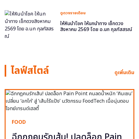
ดูดวงรายเดือน
ให้หินนำโชค ให้นกนำทาง เช็กดวง
สิงหาคม 2569 โดย อ.นก กุลภัสสรณ์
ไลฟ์สไตล์
ดูเพิ่มเติม
FOOD
ฉีกกฎคนรักเส้น! ปลดล็อก Pain