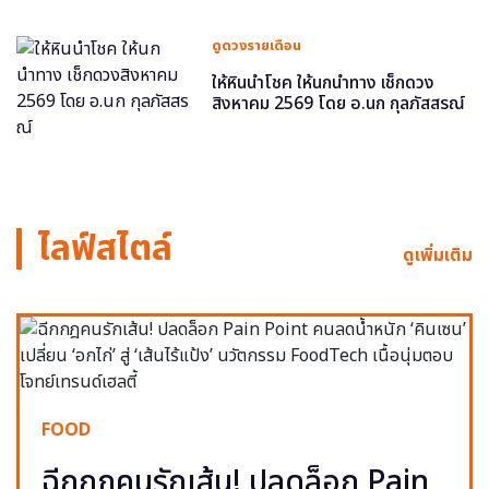
ดูดวงรายเดือน
ให้หินนำโชค ให้นกนำทาง เช็กดวง
สิงหาคม 2569 โดย อ.นก กุลภัสสรณ์
ไลฟ์สไตล์
ดูเพิ่มเติม
FOOD
ฉีกกฎคนรักเส้น! ปลดล็อก Pain