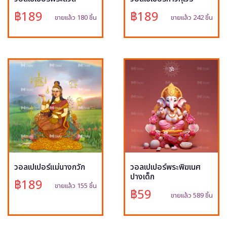
฿189
฿189
ขายแล้ว 180 ชิ้น
ขายแล้ว 242 ชิ้น
วอลเปเปอร์แม่นางกวัก
วอลเปเปอร์พระพิฆเนศ
ปางเด็ก
฿189
ขายแล้ว 155 ชิ้น
฿59
ขายแล้ว 589 ชิ้น