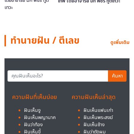
เทพ โดยอาจารย์ มิก พชร ทูตเทวะ
ทำนายฝัน / ตีเลข
ดูเพิ่มเติม
ค้นหา
ความฝันที่เห็นบ่อย
ความฝันเห็นล่าสุด
ฝันเห็นงู
ฝันเห็นแฟนเก่า
ฝันเห็นพญานาค
ฝันเห็นพระสงฆ์
ฝันว่าท้อง
ฝันเห็นช้าง
ฝันเห็นขี้
ฝันว่าตัดผม