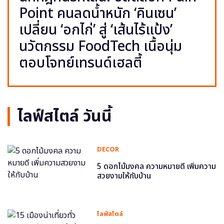
Point คนลดน้ำหนัก ‘คินเซน’
เปลี่ยน ‘อกไก่’ สู่ ‘เส้นไร้แป้ง’
นวัตกรรม FoodTech เนื้อนุ่ม
ตอบโจทย์เทรนด์เฮลตี้
ไลฟ์สไตล์ วันนี้
DECOR
5 ดอกไม้มงคล ความหมายดี เพิ่มความ
สวยงามให้กับบ้าน
ไลฟ์สไตล์