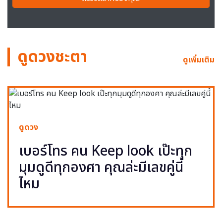
ดูดวงชะตา
ดูเพิ่มเติม
ดูดวง
เบอร์โทร คน Keep look เป๊ะทุก
มุมดูดีทุกองศา คุณล่ะมีเลขคู่นี้
ไหม