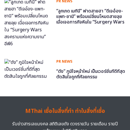
PR NEWS
“ลูกเกด เมทินี” ฟาดสายฮา “ดีเจอ๋อง-
แพท-ซานิ” พร้อมเปลี่ยนโหมดสายลุย
เมื่อเจอภารกิจหินใน “Surgery Wars
สงครามแห่งความงาม” อีพี6
PR NEWS
“ดัง” ภูมิใจหน้าใหม่ เป็นเวอร์ชั่นที่ดีที่สุด
ตัดสินใจถูกที่ศัลยกรรม
MThai เชื่อในสิ่งที่ทำ ทำในสิ่งที่เชื่อ
รับข่าวสารเลขมงคล สถิติเลขดัง ดวงรายวัน รายเดือน รายปี