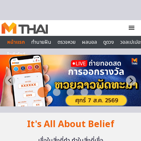
Skip to content
menu
หน้าแรก
ทำนายฝัน
ตรวจหวย
ผลบอล
ดูดวง
วอลเปเปอร
ไลฟ์สไตล์
It's All About Belief
เชื่อในสิ่งที่ทำ ทำในสิ่งที่เชื่อ