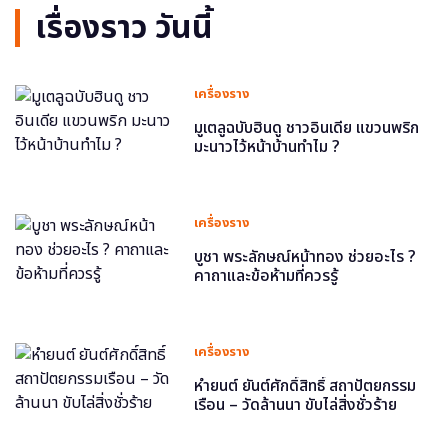
เรื่องราว วันนี้
เครื่องราง
มูเตลูฉบับฮินดู ชาวอินเดีย แขวนพริก
มะนาวไว้หน้าบ้านทำไม ?
เครื่องราง
บูชา พระลักษณ์หน้าทอง ช่วยอะไร ?
คาถาและข้อห้ามที่ควรรู้
เครื่องราง
หำยนต์ ยันต์ศักดิ์สิทธิ์ สถาปัตยกรรม
เรือน – วัดล้านนา ขับไล่สิ่งชั่วร้าย