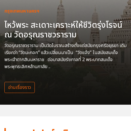
กรุงเทพมหานครฯ
ไหว้พระ สะเดาะเคราะห์ให้ชีวิตรุ่งโรจน์
ณ วัดอรุณราชวราราม
วัดอรุณราชวราราม เป็นวัดโบราณสร้างตั้งแต่สมัยกรุงศรีอยุธยา เดิม
เรียกว่า “วัดมะกอก” แล้วเปลี่ยนมาเป็น “วัดแจ้ง” ในสมัยสมเด็จ
พระเจ้าตากสินมหาราช ต่อมาสมัยรัชกาลที่ 2 พระบาทสมเด็จ
พระพุทธเลิศหล้านภาลัย ..
อ่านเรื่องราว