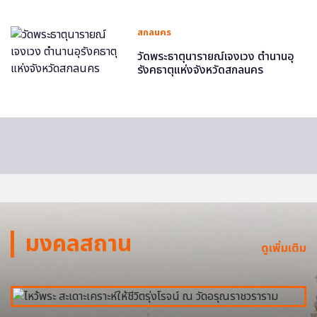
สกลนคร
วัดพระธาตุนารายณ์เจงเวง ตำนานอุ
รังคธาตุแห่งจังหวัดสกลนคร
มงคลสถาน
ดูเพิ่มเติม