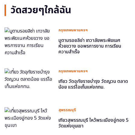
วัดสวยๆใกล้ฉัน
กรุงเทพมหานครฯ
มูตามรอยลิซ่า เทวาลัยพระพิฆเนศ
ห้วยขวาง ขอพรการงาน การเรียน
ความสำเร็จ
กรุงเทพมหานครฯ
เที่ยว วัดอุภัยราชบำรุง วัดญวน ตลาด
น้อย แรร์ไอเท็มแห่งกทม.
สุพรรณบุรี
เที่ยวสุพรรณบุรี ไหว้พระเมืองอู่ทอง 5
วัดแห่งขุนเขา