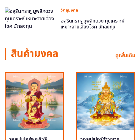
วัตถุมงคล
อสุรินทราหู มูพลิกดวง ทุบเคราะห์
เหมาะสายเสี่ยงโชค นักลงทุน
สินค้ามงคล
ดูเพิ่มเติม
วอลเปเปอร์พระสีวลี
วอลเปเปอร์ท้าวกุเวร