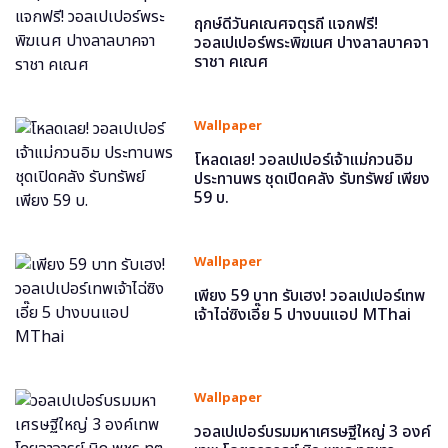
ฤกษ์ดีวันคเณศจตุรถี แจกฟรี!
วอลเปเปอร์พระพิฆเนศ ปางลาลบาคจา
ราชา คเณศ
Wallpaper
โหลดเลย! วอลเปเปอร์เจ้าแม่กวนอิม
ประทานพร ชุดเปิดคลัง รับทรัพย์ เพียง
59 บ.
Wallpaper
เพียง 59 บาท รับเฮง! วอลเปเปอร์เทพ
เจ้าไฉ่ซิงเอี๊ย 5 ปางบนแอป MThai
Wallpaper
วอลเปเปอร์บรมมหาเศรษฐีใหญ่ 3 องค์