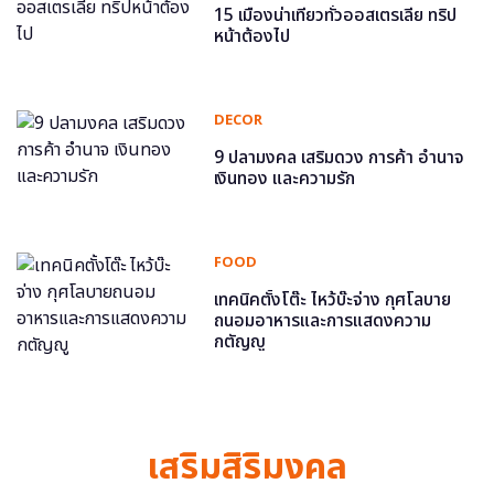
15 เมืองน่าเที่ยวทั่วออสเตรเลีย ทริป
หน้าต้องไป
DECOR
9 ปลามงคล เสริมดวง การค้า อำนาจ
เงินทอง และความรัก
FOOD
เทคนิคตั้งโต๊ะ ไหว้บ๊ะจ่าง กุศโลบาย
ถนอมอาหารและการแสดงความ
กตัญญู
เสริมสิริมงคล