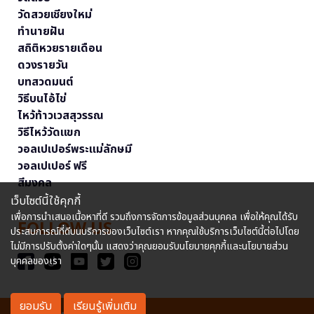
วัดสวยเชียงใหม่
ทำนายฝัน
สถิติหวยรายเดือน
ดวงรายวัน
บทสวดมนต์
วิธีบนไอ้ไข่
ไหว้ท้าวเวสสุวรรณ
วิธีไหว้วัดแขก
วอลเปเปอร์พระแม่ลักษมี
วอลเปเปอร์ ฟรี
สีมงคล
เว็บไซต์นี้ใช้คุกกี้
เพื่อการนำเสนอเนื้อหาที่ดี รวมถึงการจัดการข้อมูลส่วนบุคคล เพื่อให้คุณได้รับ
FOLLOW US
ประสบการณ์ที่ดีบนบริการของเว็บไซต์เรา หากคุณใช้บริการเว็บไซต์นี้ต่อไปโดย
ไม่มีการปรับตั้งค่าใดๆนั้น แสดงว่าคุณยอมรับนโยบายคุกกี้และนโยบายส่วน
บุคคลของเรา
ยอมรับ
เรียนรู้เพิ่มเติม