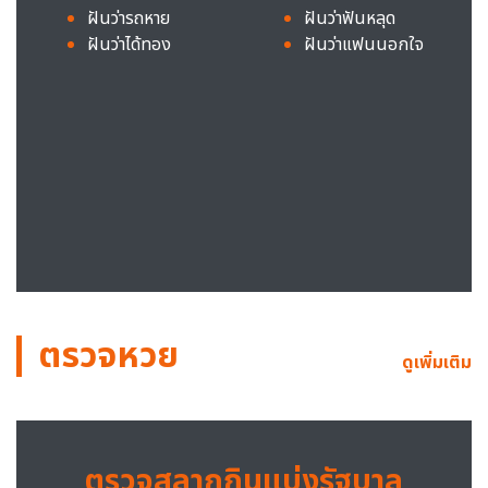
ฝันว่ารถหาย
ฝันว่าฟันหลุด
ฝันว่าได้ทอง
ฝันว่าแฟนนอกใจ
ตรวจหวย
ดูเพิ่มเติม
ตรวจสลากกินแบ่งรัฐบาล