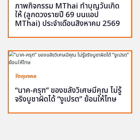
ภาพกิจกรรม MThai ทำบุญวันเกิด
ให้ (ลูกดวงรายปี 69 บนแอป
MThai) ประจำเดือนสิงหาคม 2569
วัตถุมงคล
“นาค-ครุฑ” ของขลังวิเศษมีคุณ ไม่รู้
จริงบูชาผิดได้ “งูเปรต” ย้อนให้โทษ