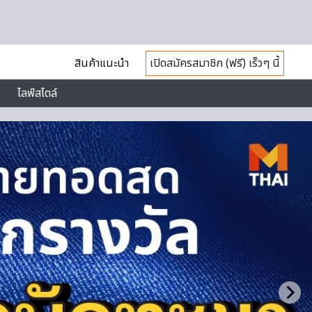
สินค้าแนะนำ
เปิดสมัครสมาชิก (ฟรี) เร็วๆ นี้
ไลฟ์สไตล์