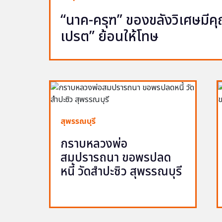
“นาค-ครุฑ” ของขลังวิเศษมีคุณ 
เปรต” ย้อนให้โทษ
สุพรรณบุรี
กราบหลวงพ่อ
สมปรารถนา ขอพรปลด
หนี้ วัดสำปะซิว สุพรรณบุรี