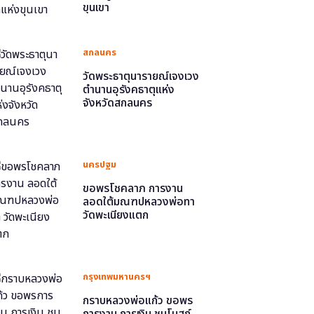
ขุนเขา
สกลนคร
วัดพระธาตุนารายณ์เจงเวง
ตำนานอุรังคธาตุแห่ง
จังหวัดสกลนคร
นครปฐม
ขอพรโชคลาภ การงาน
ลอดใต้มณฑปหลวงพ่อทา
วัดพะเนียงแตก
กรุงเทพมหานครฯ
กราบหลวงพ่อแก้ว ขอพร
การงาน การเงิน ชมโบสถ์