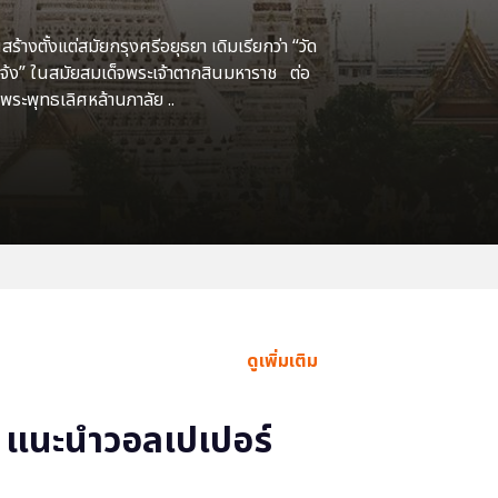
้างตั้งแต่สมัยกรุงศรีอยุธยา เดิมเรียกว่า “วัด
แจ้ง” ในสมัยสมเด็จพระเจ้าตากสินมหาราช ต่อ
พระพุทธเลิศหล้านภาลัย ..
ดูเพิ่มเติม
แนะนำวอลเปเปอร์