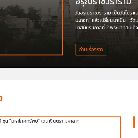
อรุณราชวราราม
วัดอรุณราชวราราม เป็นวัดโบราณสร
มะกอก” แล้วเปลี่ยนมาเป็น “วัด
มาสมัยรัชกาลที่ 2 พระบาทสมเด็จ
อ่านเรื่องราว
ง