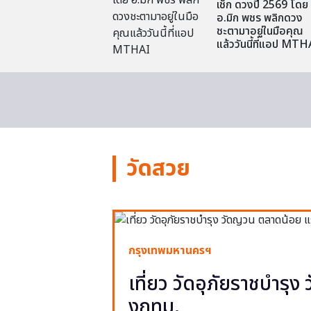
เช็ก ดวงปี 2569 โดย
อ.มิก พชร พลิกดวง
ชะตามาอยู่ในมือคุณ
แล้ววันนี้ที่แอป MTH
วัดสวย
กรุงเทพมหานครฯ
เที่ยว วัดอุภัยราชบำรุ
งกทม.