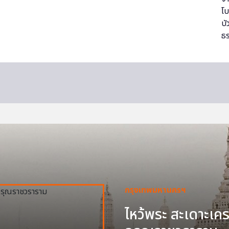
กรุงเทพมหานครฯ
ไหว้พระ สะเดาะเครา