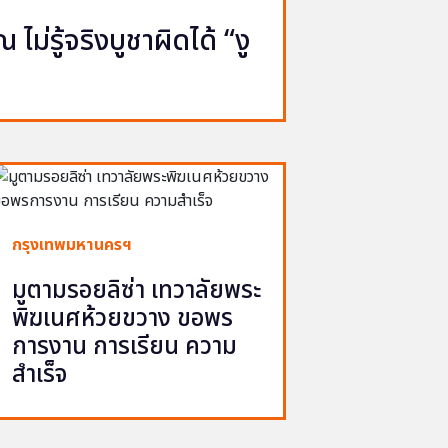
ไม่รู้จริงบูชาผิดได้ “งู
กรุงเทพมหานครฯ
มูตามรอยลิซ่า เทวาลัยพระ
พิฆเนศห้วยขวาง ขอพร
การงาน การเรียน ความ
สำเร็จ