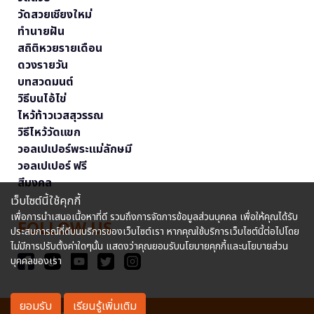
วัดสวยเชียงใหม่
ทำนายฝัน
สถิติหวยรายเดือน
ดวงรายวัน
บทสวดมนต์
วิธีบนไอ้ไข่
ไหว้ท้าวเวสสุวรรณ
วิธีไหว้วัดแขก
วอลเปเปอร์พระแม่ลักษมี
วอลเปเปอร์ ฟรี
สีมงคล
เว็บไซต์นี้ใช้คุกกี้
เพื่อการนำเสนอเนื้อหาที่ดี รวมถึงการจัดการข้อมูลส่วนบุคคล เพื่อให้คุณได้รับ
FOLLOW US
ประสบการณ์ที่ดีบนบริการของเว็บไซต์เรา หากคุณใช้บริการเว็บไซต์นี้ต่อไปโดย
ไม่มีการปรับตั้งค่าใดๆนั้น แสดงว่าคุณยอมรับนโยบายคุกกี้และนโยบายส่วน
บุคคลของเรา
ยอมรับ
เรียนรู้เพิ่มเติม