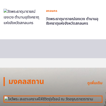
สกลนคร
วัดพระธาตุนารายณ์เจงเวง ตำนานอุ
รังคธาตุแห่งจังหวัดสกลนคร
มงคลสถาน
ดูเพิ่มเติม