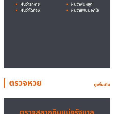
ฝันว่ารถหาย
ฝันว่าฟันหลุด
ฝันว่าได้ทอง
ฝันว่าแฟนนอกใจ
ตรวจหวย
ดูเพิ่มเติม
ตรวจสลากกินแบ่งรัฐบาล