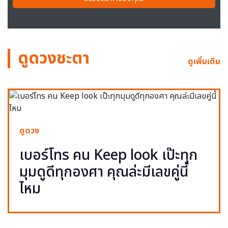
ดูดวงชะตา
ดูเพิ่มเติม
ดูดวง
เบอร์โทร คน Keep look เป๊ะทุก
มุมดูดีทุกองศา คุณล่ะมีเลขคู่นี้
ไหม