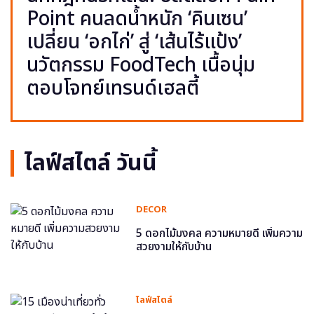
Point คนลดน้ำหนัก ‘คินเซน’
เปลี่ยน ‘อกไก่’ สู่ ‘เส้นไร้แป้ง’
นวัตกรรม FoodTech เนื้อนุ่ม
ตอบโจทย์เทรนด์เฮลตี้
ไลฟ์สไตล์ วันนี้
DECOR
5 ดอกไม้มงคล ความหมายดี เพิ่มความ
สวยงามให้กับบ้าน
ไลฟ์สไตล์