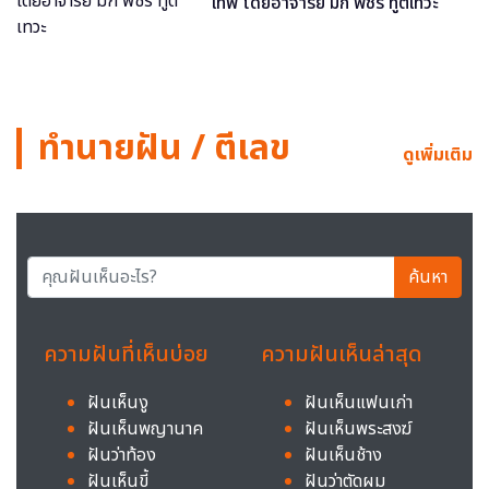
เทพ โดยอาจารย์ มิก พชร ทูตเทวะ
ทำนายฝัน / ตีเลข
ดูเพิ่มเติม
ค้นหา
ความฝันที่เห็นบ่อย
ความฝันเห็นล่าสุด
ฝันเห็นงู
ฝันเห็นแฟนเก่า
ฝันเห็นพญานาค
ฝันเห็นพระสงฆ์
ฝันว่าท้อง
ฝันเห็นช้าง
ฝันเห็นขี้
ฝันว่าตัดผม