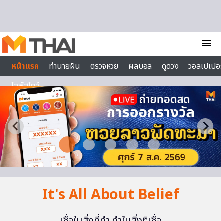
Skip to content
menu
หน้าแรก
ทำนายฝัน
ตรวจหวย
ผลบอล
ดูดวง
วอลเปเปอร
ไลฟ์สไตล์
It's All About Belief
เชื่อในสิ่งที่ทำ ทำในสิ่งที่เชื่อ