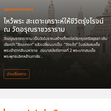
กรุงเทพมหานครฯ
ไหว้พระ สะเดาะเคราะห์ให้ชีวิตรุ่งโรจน์
ณ วัดอรุณราชวราราม
วัดอรุณราชวราราม เป็นวัดโบราณสร้างตั้งแต่สมัยกรุงศรีอยุธยา เดิม
เรียกว่า “วัดมะกอก” แล้วเปลี่ยนมาเป็น “วัดแจ้ง” ในสมัยสมเด็จ
พระเจ้าตากสินมหาราช ต่อมาสมัยรัชกาลที่ 2 พระบาทสมเด็จ
พระพุทธเลิศหล้านภาลัย ..
อ่านเรื่องราว