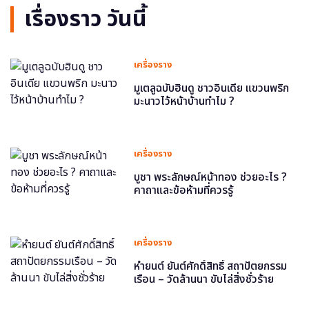
เรื่องราว วันนี้
เครื่องราง
มูเตลูฉบับฮินดู ชาวอินเดีย แขวนพริก
มะนาวไว้หน้าบ้านทำไม ?
เครื่องราง
บูชา พระลักษณ์หน้าทอง ช่วยอะไร ?
คาถาและข้อห้ามที่ควรรู้
เครื่องราง
หำยนต์ ยันต์ศักดิ์สิทธิ์ สถาปัตยกรรม
เรือน – วัดล้านนา ขับไล่สิ่งชั่วร้าย