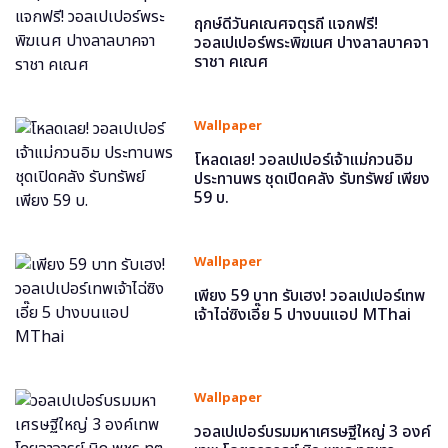
ฤกษ์ดีวันคเณศจตุรถี แจกฟรี!
วอลเปเปอร์พระพิฆเนศ ปางลาลบาคจา
ราชา คเณศ
Wallpaper
โหลดเลย! วอลเปเปอร์เจ้าแม่กวนอิม
ประทานพร ชุดเปิดคลัง รับทรัพย์ เพียง
59 บ.
Wallpaper
เพียง 59 บาท รับเฮง! วอลเปเปอร์เทพ
เจ้าไฉ่ซิงเอี๊ย 5 ปางบนแอป MThai
Wallpaper
วอลเปเปอร์บรมมหาเศรษฐีใหญ่ 3 องค์