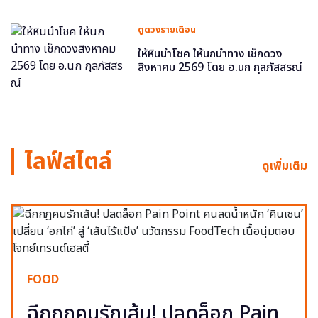
ดูดวงรายเดือน
ให้หินนำโชค ให้นกนำทาง เช็กดวง
สิงหาคม 2569 โดย อ.นก กุลภัสสรณ์
ไลฟ์สไตล์
ดูเพิ่มเติม
FOOD
ฉีกกฎคนรักเส้น! ปลดล็อก Pain