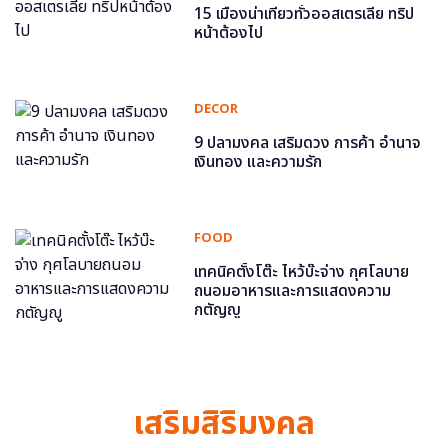
15 เมืองน่าเที่ยวทั่วออสเตรเลีย ทริป
หน้าต้องไป
DECOR
9 ปลามงคล เสริมดวง การค้า อำนาจ
เงินทอง และความรัก
FOOD
เทคนิคตั้งโต๊ะ ไหว้บ๊ะจ่าง กุศโลบาย
ถนอมอาหารและการแสดงความ
กตัญญู
เสริมสิริมงคล