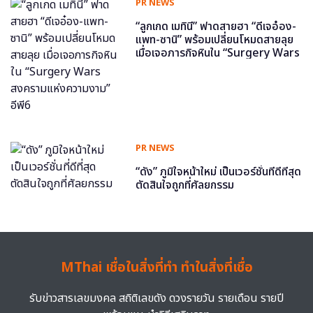
PR NEWS
“ลูกเกด เมทินี” ฟาดสายฮา “ดีเจอ๋อง-
แพท-ซานิ” พร้อมเปลี่ยนโหมดสายลุย
เมื่อเจอภารกิจหินใน “Surgery Wars
สงครามแห่งความงาม” อีพี6
PR NEWS
“ดัง” ภูมิใจหน้าใหม่ เป็นเวอร์ชั่นที่ดีที่สุด
ตัดสินใจถูกที่ศัลยกรรม
MThai เชื่อในสิ่งที่ทำ ทำในสิ่งที่เชื่อ
รับข่าวสารเลขมงคล สถิติเลขดัง ดวงรายวัน รายเดือน รายปี