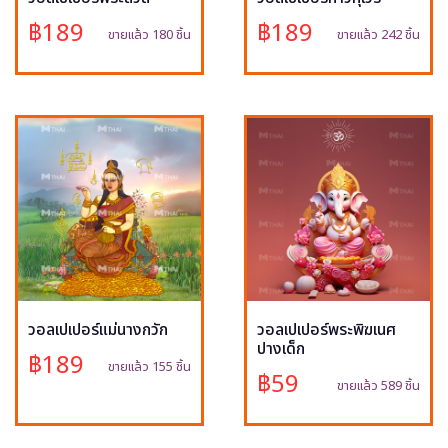
฿189
฿189
ขายแล้ว 180 ชิ้น
ขายแล้ว 242 ชิ้น
วอลเปเปอร์แม่นางกวัก
วอลเปเปอร์พระพิฆเนศ
ปางเด็ก
฿189
ขายแล้ว 155 ชิ้น
฿59
ขายแล้ว 589 ชิ้น