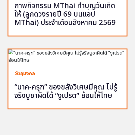
ภาพกิจกรรม MThai ทำบุญวันเกิด
ให้ (ลูกดวงรายปี 69 บนแอป
MThai) ประจำเดือนสิงหาคม 2569
วัตถุมงคล
“นาค-ครุฑ” ของขลังวิเศษมีคุณ ไม่รู้
จริงบูชาผิดได้ “งูเปรต” ย้อนให้โทษ