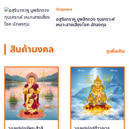
วัตถุมงคล
อสุรินทราหู มูพลิกดวง ทุบเคราะห์
เหมาะสายเสี่ยงโชค นักลงทุน
สินค้ามงคล
ดูเพิ่มเติม
วอลเปเปอร์พระสีวลี
วอลเปเปอร์ท้าวกุเวร