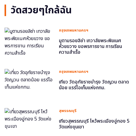
วัดสวยๆใกล้ฉัน
กรุงเทพมหานครฯ
มูตามรอยลิซ่า เทวาลัยพระพิฆเนศ
ห้วยขวาง ขอพรการงาน การเรียน
ความสำเร็จ
กรุงเทพมหานครฯ
เที่ยว วัดอุภัยราชบำรุง วัดญวน ตลาด
น้อย แรร์ไอเท็มแห่งกทม.
สุพรรณบุรี
เที่ยวสุพรรณบุรี ไหว้พระเมืองอู่ทอง 5
วัดแห่งขุนเขา