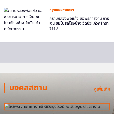
กรุงเทพมหานครฯ
กราบหลวงพ่อแก้ว ขอพรการงาน การ
เงิน ชมโบสถ์โรงช้าง วัดบัวแก้วศรัทธา
ธรรม
มงคลสถาน
ดูเพิ่มเติม