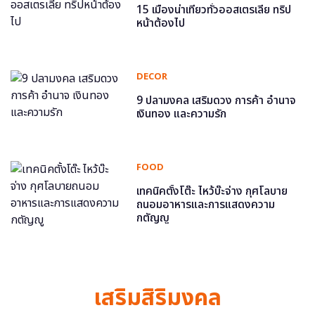
15 เมืองน่าเที่ยวทั่วออสเตรเลีย ทริป
หน้าต้องไป
DECOR
9 ปลามงคล เสริมดวง การค้า อำนาจ
เงินทอง และความรัก
FOOD
เทคนิคตั้งโต๊ะ ไหว้บ๊ะจ่าง กุศโลบาย
ถนอมอาหารและการแสดงความ
กตัญญู
เสริมสิริมงคล