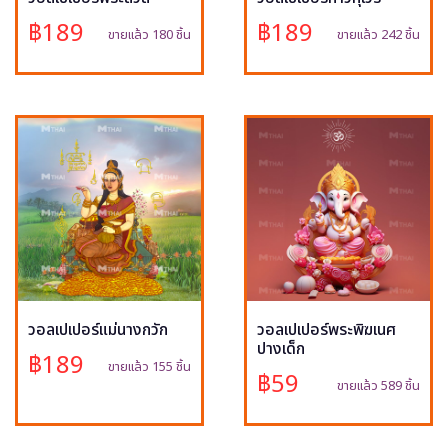
฿189
฿189
ขายแล้ว 180 ชิ้น
ขายแล้ว 242 ชิ้น
วอลเปเปอร์แม่นางกวัก
วอลเปเปอร์พระพิฆเนศ
ปางเด็ก
฿189
ขายแล้ว 155 ชิ้น
฿59
ขายแล้ว 589 ชิ้น