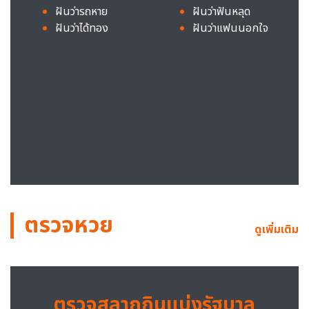
ฝันว่ารถหาย
ฝันว่าฟันหลุด
ฝันว่าได้ทอง
ฝันว่าแฟนนอกใจ
ตรวจหวย
ดูเพิ่มเติม
ตรวจสลากกินแบ่งรัฐบาล