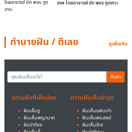
เทพ โดยอาจารย์ มิก พชร ทูตเทวะ
ทำนายฝัน / ตีเลข
ดูเพิ่มเติม
ค้นหา
ความฝันที่เห็นบ่อย
ความฝันเห็นล่าสุด
ฝันเห็นงู
ฝันเห็นแฟนเก่า
ฝันเห็นพญานาค
ฝันเห็นพระสงฆ์
ฝันว่าท้อง
ฝันเห็นช้าง
ฝันเห็นขี้
ฝันว่าตัดผม