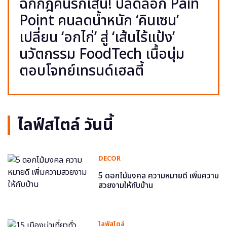
ฉีกกฎคนรักเส้น! ปลดล็อก Pain
Point คนลดน้ำหนัก ‘คินเซน’
เปลี่ยน ‘อกไก่’ สู่ ‘เส้นไร้แป้ง’
นวัตกรรม FoodTech เนื้อนุ่ม
ตอบโจทย์เทรนด์เฮลตี้
ไลฟ์สไตล์ วันนี้
DECOR
5 ดอกไม้มงคล ความหมายดี เพิ่มความ
สวยงามให้กับบ้าน
ไลฟ์สไตล์