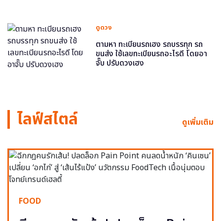
ดูดวง
ตามหา ทะเบียนรถเฮง รถบรรทุก รถ
ขนส่ง ใช้เลขทะเบียนรถอะไรดี โดยอา
จั๊บ ปรับดวงเฮง
ไลฟ์สไตล์
ดูเพิ่มเติม
FOOD