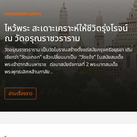
กรุงเทพมหานครฯ
ไหว้พระ สะเดาะเคราะห์ให้ชีวิตรุ่งโรจน์
ณ วัดอรุณราชวราราม
วัดอรุณราชวราราม เป็นวัดโบราณสร้างตั้งแต่สมัยกรุงศรีอยุธยา เดิม
เรียกว่า “วัดมะกอก” แล้วเปลี่ยนมาเป็น “วัดแจ้ง” ในสมัยสมเด็จ
พระเจ้าตากสินมหาราช ต่อมาสมัยรัชกาลที่ 2 พระบาทสมเด็จ
พระพุทธเลิศหล้านภาลัย ..
อ่านเรื่องราว