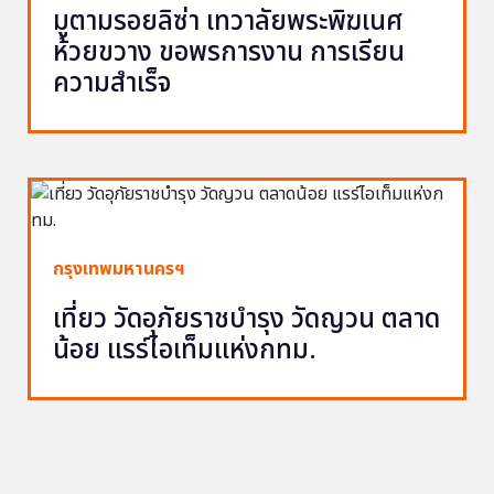
มูตามรอยลิซ่า เทวาลัยพระพิฆเนศ
ห้วยขวาง ขอพรการงาน การเรียน
ความสำเร็จ
กรุงเทพมหานครฯ
เที่ยว วัดอุภัยราชบำรุง วัดญวน ตลาด
น้อย แรร์ไอเท็มแห่งกทม.