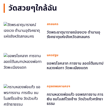
วัดสวยๆใกล้ฉัน
สกลนคร
วัดพระธาตุนารายณ์เจงเวง ตำนานอุ
รังคธาตุแห่งจังหวัดสกลนคร
นครปฐม
ขอพรโชคลาภ การงาน ลอดใต้มณฑป
หลวงพ่อทา วัดพะเนียงแตก
กรุงเทพมหานครฯ
กราบหลวงพ่อแก้ว ขอพรการงาน การ
เงิน ชมโบสถ์โรงช้าง วัดบัวแก้วศรัทธา
ธรรม