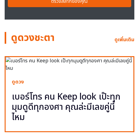
ตรวจสลากของคุณ
ดูดวงชะตา
ดูเพิ่มเติม
ดูดวง
เบอร์โทร คน Keep look เป๊ะทุก
มุมดูดีทุกองศา คุณล่ะมีเลขคู่นี้
ไหม