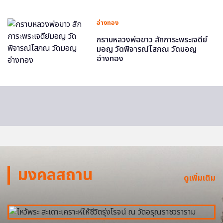
อ่างทอง
กราบหลวงพ่อขาว สักการะพระเจดีย์
มอญ วัดพิจารณ์โสภณ วัดมอญ
อ่างทอง
มงคลสถาน
ดูเพิ่มเติม