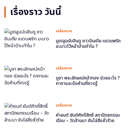
เรื่องราว วันนี้
เครื่องราง
มูเตลูฉบับฮินดู ชาวอินเดีย แขวนพริก
มะนาวไว้หน้าบ้านทำไม ?
เครื่องราง
บูชา พระลักษณ์หน้าทอง ช่วยอะไร ?
คาถาและข้อห้ามที่ควรรู้
เครื่องราง
หำยนต์ ยันต์ศักดิ์สิทธิ์ สถาปัตยกรรม
เรือน – วัดล้านนา ขับไล่สิ่งชั่วร้าย