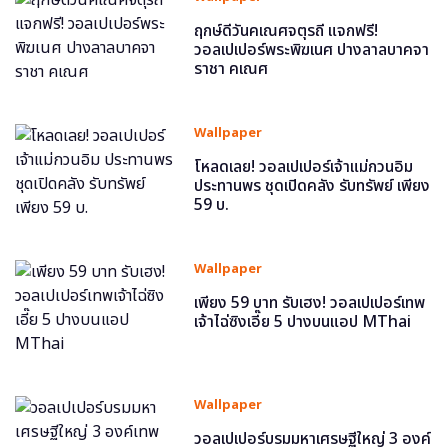
ฤกษ์ดีวันคเณศจตุรถี แจกฟรี!
วอลเปเปอร์พระพิฆเนศ ปางลาลบาคจา
ราชา คเณศ
Wallpaper
โหลดเลย! วอลเปเปอร์เจ้าแม่กวนอิม
ประทานพร ชุดเปิดคลัง รับทรัพย์ เพียง
59 บ.
Wallpaper
เพียง 59 บาท รับเฮง! วอลเปเปอร์เทพ
เจ้าไฉ่ซิงเอี๊ย 5 ปางบนแอป MThai
Wallpaper
วอลเปเปอร์บรมมหาเศรษฐีใหญ่ 3 องค์