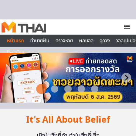
Skip to content
menu
หน้าแรก
ทำนายฝัน
ตรวจหวย
ผลบอล
ดูดวง
วอลเปเปอร
ไลฟ์สไตล์
It's All About Belief
เชื่อในสิ่งที่ทำ ทำในสิ่งที่เชื่อ