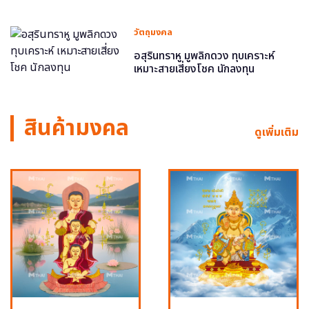
วัตถุมงคล
อสุรินทราหู มูพลิกดวง ทุบเคราะห์
เหมาะสายเสี่ยงโชค นักลงทุน
สินค้ามงคล
ดูเพิ่มเติม