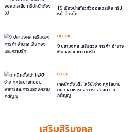
15 เมืองน่าเที่ยวทั่วออสเตรเลีย ทริป
หน้าต้องไป
DECOR
9 ปลามงคล เสริมดวง การค้า อำนาจ
เงินทอง และความรัก
FOOD
เทคนิคตั้งโต๊ะ ไหว้บ๊ะจ่าง กุศโลบาย
ถนอมอาหารและการแสดงความ
กตัญญู
เสริมสิริมงคล