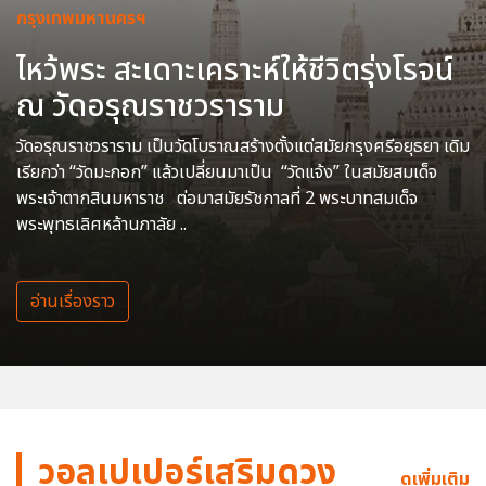
กรุงเทพมหานครฯ
ไหว้พระ สะเดาะเคราะห์ให้ชีวิตรุ่งโรจน์
ณ วัดอรุณราชวราราม
วัดอรุณราชวราราม เป็นวัดโบราณสร้างตั้งแต่สมัยกรุงศรีอยุธยา เดิม
เรียกว่า “วัดมะกอก” แล้วเปลี่ยนมาเป็น “วัดแจ้ง” ในสมัยสมเด็จ
พระเจ้าตากสินมหาราช ต่อมาสมัยรัชกาลที่ 2 พระบาทสมเด็จ
พระพุทธเลิศหล้านภาลัย ..
อ่านเรื่องราว
วอลเปเปอร์เสริมดวง
ดูเพิ่มเติม