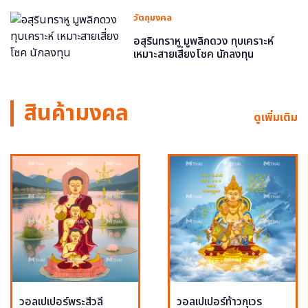
วัตถุมงคล
อสุรินทราหู มูพลิกดวง ทุบเคราะห์
เหมาะสายเสี่ยงโชค นักลงทุน
สินค้ามงคล
ดูเพิ่มเติม
วอลเปเปอร์พระสีวลี
วอลเปเปอร์ท้าวกุเวร