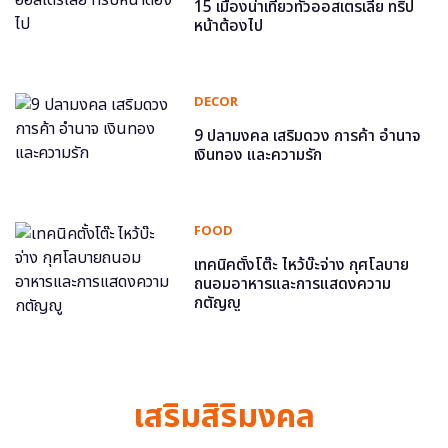
15 เมืองน่าเที่ยวทั่วออสเตรเลีย ทริป
หน้าต้องไป
DECOR
9 ปลามงคล เสริมดวง การค้า อำนาจ
เงินทอง และความรัก
FOOD
เทคนิคตั้งโต๊ะ ไหว้บ๊ะจ่าง กุศโลบาย
ถนอมอาหารและการแสดงความ
กตัญญู
เสริมสิริมงคล