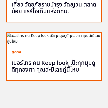
เที่ยว วัดอุภัยราชบำรุง วัดญวน ตลาด
น้อย แรร์ไอเท็มแห่งกทม.
ดูดวง
เบอร์โทร คน Keep look เป๊ะทุกมุมดู
ดีทุกองศา คุณล่ะมีเลขคู่นี้ไหม