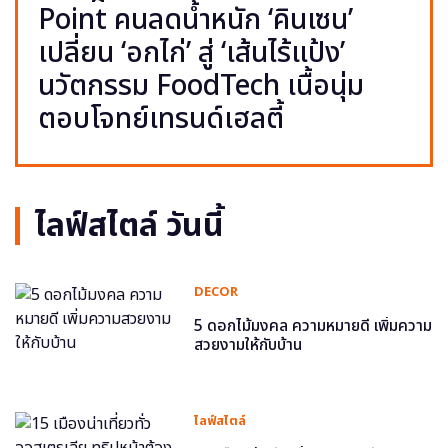
Point คนลดน้ำหนัก ‘คินเซน’
เปลี่ยน ‘อกไก่’ สู่ ‘เส้นไร้แป้ง’
นวัตกรรม FoodTech เนื้อนุ่ม
ตอบโจทย์เทรนด์เฮลตี้
ไลฟ์สไตล์ วันนี้
DECOR
5 ดอกไม้มงคล ความหมายดี เพิ่มความ
สวยงามให้กับบ้าน
ไลฟ์สไตล์