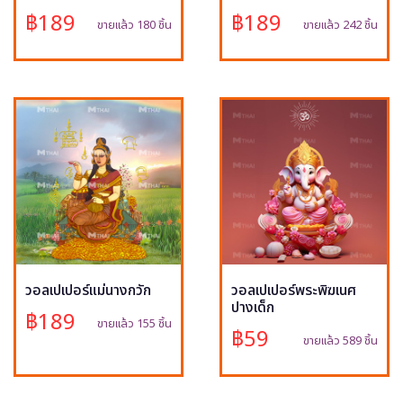
฿189
฿189
ขายแล้ว 180 ชิ้น
ขายแล้ว 242 ชิ้น
วอลเปเปอร์แม่นางกวัก
วอลเปเปอร์พระพิฆเนศ
ปางเด็ก
฿189
ขายแล้ว 155 ชิ้น
฿59
ขายแล้ว 589 ชิ้น