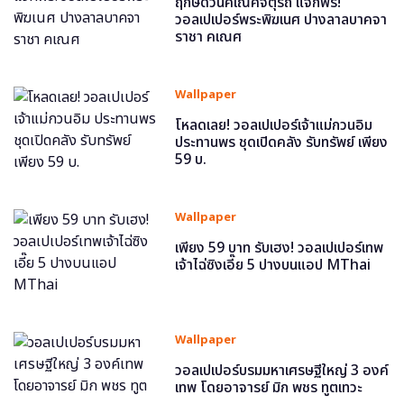
ฤกษ์ดีวันคเณศจตุรถี แจกฟรี!
วอลเปเปอร์พระพิฆเนศ ปางลาลบาคจา
ราชา คเณศ
Wallpaper
โหลดเลย! วอลเปเปอร์เจ้าแม่กวนอิม
ประทานพร ชุดเปิดคลัง รับทรัพย์ เพียง
59 บ.
Wallpaper
เพียง 59 บาท รับเฮง! วอลเปเปอร์เทพ
เจ้าไฉ่ซิงเอี๊ย 5 ปางบนแอป MThai
Wallpaper
วอลเปเปอร์บรมมหาเศรษฐีใหญ่ 3 องค์
เทพ โดยอาจารย์ มิก พชร ทูตเทวะ