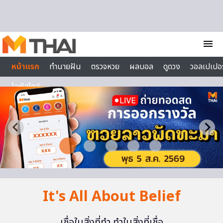
Skip to content
menu
หน้าแรก
ทำนายฝัน
ตรวจหวย
ผลบอล
ดูดวง
วอลเปเปอร
ไลฟ์สไตล์
It's All About Belief
เชื่อในสิ่งที่ทำ ทำในสิ่งที่เชื่อ