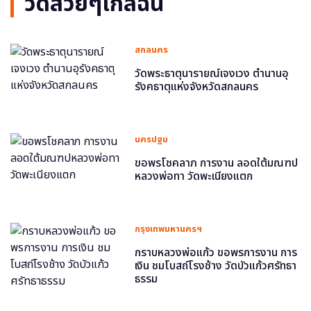
วัดสวยๆใกล้ฉัน
สกลนคร
วัดพระธาตุนารายณ์เจงเวง ตำนานอุ
รังคธาตุแห่งจังหวัดสกลนคร
นครปฐม
ขอพรโชคลาภ การงาน ลอดใต้มณฑป
หลวงพ่อทา วัดพะเนียงแตก
กรุงเทพมหานครฯ
กราบหลวงพ่อแก้ว ขอพรการงาน การ
เงิน ชมโบสถ์โรงช้าง วัดบัวแก้วศรัทธา
ธรรม