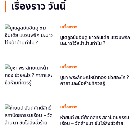
เรื่องราว วันนี้
เครื่องราง
มูเตลูฉบับฮินดู ชาวอินเดีย แขวนพริก
มะนาวไว้หน้าบ้านทำไม ?
เครื่องราง
บูชา พระลักษณ์หน้าทอง ช่วยอะไร ?
คาถาและข้อห้ามที่ควรรู้
เครื่องราง
หำยนต์ ยันต์ศักดิ์สิทธิ์ สถาปัตยกรรม
เรือน – วัดล้านนา ขับไล่สิ่งชั่วร้าย