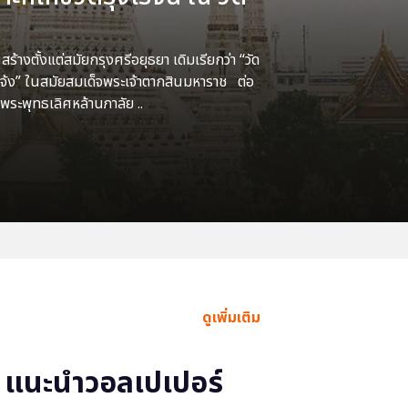
้างตั้งแต่สมัยกรุงศรีอยุธยา เดิมเรียกว่า “วัด
แจ้ง” ในสมัยสมเด็จพระเจ้าตากสินมหาราช ต่อ
พระพุทธเลิศหล้านภาลัย ..
ดูเพิ่มเติม
แนะนำวอลเปเปอร์