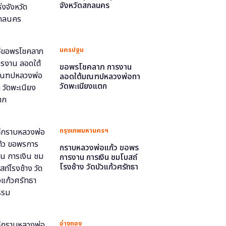
จังหวัดสกลนคร
นครปฐม
ขอพรโชคลาภ การงาน
ลอดใต้มณฑปหลวงพ่อทา
วัดพะเนียงแตก
กรุงเทพมหานครฯ
กราบหลวงพ่อแก้ว ขอพร
การงาน การเงิน ชมโบสถ์
โรงช้าง วัดบัวแก้วศรัทธา
ธรรม
อ่างทอง