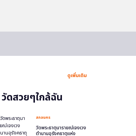
ดูเพิ่มเติม
วัดสวยๆใกล้ฉัน
สกลนคร
วัดพระธาตุนารายณ์เจงเวง
ตำนานอุรังคธาตุแห่ง