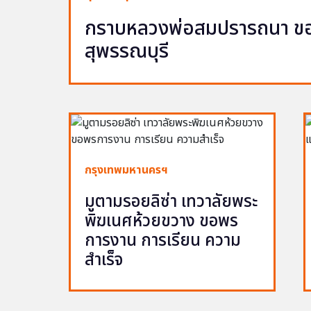
กราบหลวงพ่อสมปรารถนา ขอพ
สุพรรณบุรี
กรุงเทพมหานครฯ
มูตามรอยลิซ่า เทวาลัยพระ
พิฆเนศห้วยขวาง ขอพร
การงาน การเรียน ความ
สำเร็จ