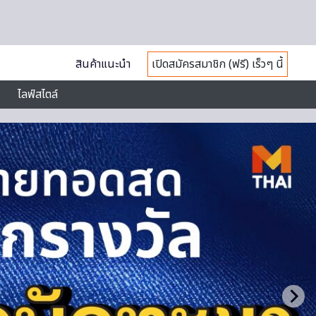
สินค้าแนะนำ
เปิดสมัครสมาชิก (ฟรี) เร็วๆ นี้
ไลฟ์สไตล์