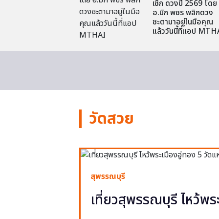
เช็ก ดวงปี 2569 โดย
อ.มิก พชร พลิกดวง
ชะตามาอยู่ในมือคุณ
แล้ววันนี้ที่แอป MTH
วัดสวย
สุพรรณบุรี
เที่ยวสุพรรณบุรี ไหว้พร