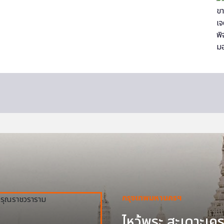
กรุงเทพมหานครฯ
ไหว้พระ สะเดาะเครา