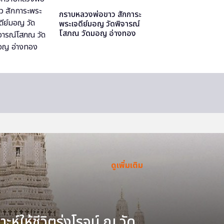
กราบหลวงพ่อขาว สักการะ
พระเจดีย์มอญ วัดพิจารณ์
โสภณ วัดมอญ อ่างทอง
ดูเพิ่มเติม
ะห์ให้ชีวิตรุ่งโรจน์ ณ วัด