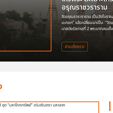
อรุณราชวราราม
วัดอรุณราชวราราม เป็นวัดโบราณสร
มะกอก” แล้วเปลี่ยนมาเป็น “วัด
มาสมัยรัชกาลที่ 2 พระบาทสมเด็จ
อ่านเรื่องราว
ง