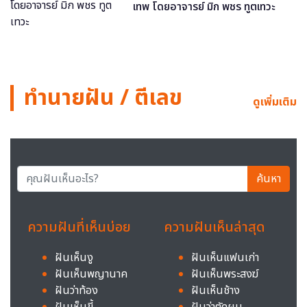
เทพ โดยอาจารย์ มิก พชร ทูตเทวะ
ทำนายฝัน / ตีเลข
ดูเพิ่มเติม
ค้นหา
ความฝันที่เห็นบ่อย
ความฝันเห็นล่าสุด
ฝันเห็นงู
ฝันเห็นแฟนเก่า
ฝันเห็นพญานาค
ฝันเห็นพระสงฆ์
ฝันว่าท้อง
ฝันเห็นช้าง
ฝันเห็นขี้
ฝันว่าตัดผม