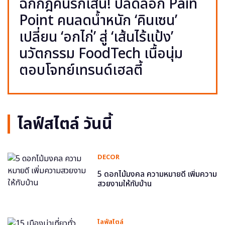
ฉีกกฎคนรักเส้น! ปลดล็อก Pain
Point คนลดน้ำหนัก ‘คินเซน’
เปลี่ยน ‘อกไก่’ สู่ ‘เส้นไร้แป้ง’
นวัตกรรม FoodTech เนื้อนุ่ม
ตอบโจทย์เทรนด์เฮลตี้
ไลฟ์สไตล์ วันนี้
DECOR
5 ดอกไม้มงคล ความหมายดี เพิ่มความ
สวยงามให้กับบ้าน
ไลฟ์สไตล์