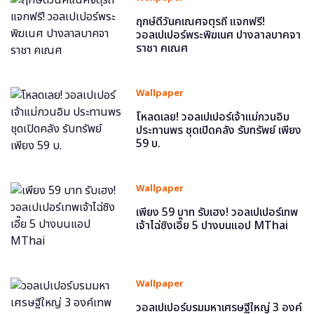
ฤกษ์ดีวันคเณศจตุรถี แจกฟรี!
วอลเปเปอร์พระพิฆเนศ ปางลาลบาคจา
ราชา คเณศ
Wallpaper
โหลดเลย! วอลเปเปอร์เจ้าแม่กวนอิม
ประทานพร ชุดเปิดคลัง รับทรัพย์ เพียง
59 บ.
Wallpaper
เพียง 59 บาท รับเฮง! วอลเปเปอร์เทพ
เจ้าไฉ่ซิงเอี๊ย 5 ปางบนแอป MThai
Wallpaper
วอลเปเปอร์บรมมหาเศรษฐีใหญ่ 3 องค์