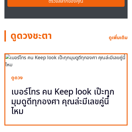
ตรวจสลากของคุณ
ดูดวงชะตา
ดูเพิ่มเติม
ดูดวง
เบอร์โทร คน Keep look เป๊ะทุก
มุมดูดีทุกองศา คุณล่ะมีเลขคู่นี้
ไหม