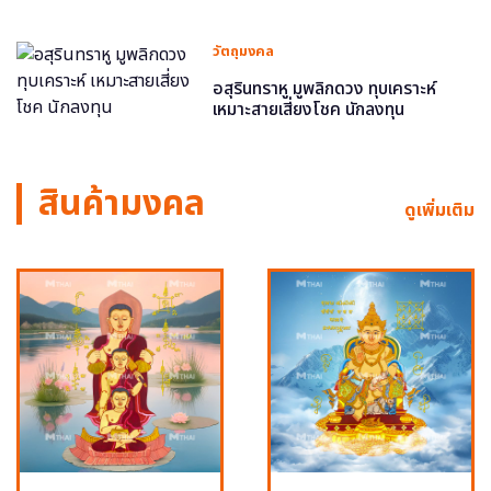
วัตถุมงคล
อสุรินทราหู มูพลิกดวง ทุบเคราะห์
เหมาะสายเสี่ยงโชค นักลงทุน
สินค้ามงคล
ดูเพิ่มเติม