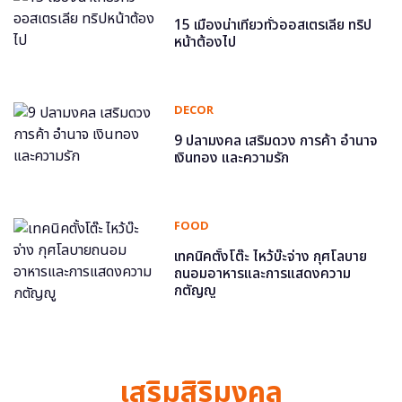
15 เมืองน่าเที่ยวทั่วออสเตรเลีย ทริป
หน้าต้องไป
DECOR
9 ปลามงคล เสริมดวง การค้า อำนาจ
เงินทอง และความรัก
FOOD
เทคนิคตั้งโต๊ะ ไหว้บ๊ะจ่าง กุศโลบาย
ถนอมอาหารและการแสดงความ
กตัญญู
เสริมสิริมงคล