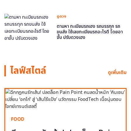
ดูดวง
ตามหา ทะเบียนรถเฮง รถบรรทุก รถ
ขนส่ง ใช้เลขทะเบียนรถอะไรดี โดยอา
จั๊บ ปรับดวงเฮง
ไลฟ์สไตล์
ดูเพิ่มเติม
FOOD