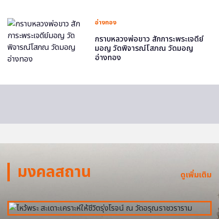
อ่างทอง
กราบหลวงพ่อขาว สักการะพระเจดีย์
มอญ วัดพิจารณ์โสภณ วัดมอญ
อ่างทอง
มงคลสถาน
ดูเพิ่มเติม