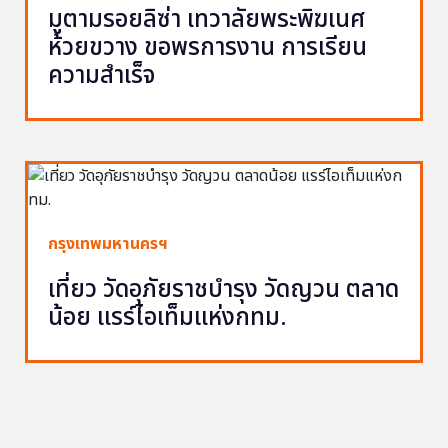
มูตามรอยลิซ่า เทวาลัยพระพิฆเนศ
ห้วยขวาง ขอพรการงาน การเรียน
ความสำเร็จ
กรุงเทพมหานครฯ
เที่ยว วัดอุภัยราชบำรุง วัดญวน ตลาด
น้อย แรร์ไอเท็มแห่งกทม.