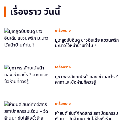
เรื่องราว วันนี้
เครื่องราง
มูเตลูฉบับฮินดู ชาวอินเดีย แขวนพริก
มะนาวไว้หน้าบ้านทำไม ?
เครื่องราง
บูชา พระลักษณ์หน้าทอง ช่วยอะไร ?
คาถาและข้อห้ามที่ควรรู้
เครื่องราง
หำยนต์ ยันต์ศักดิ์สิทธิ์ สถาปัตยกรรม
เรือน – วัดล้านนา ขับไล่สิ่งชั่วร้าย