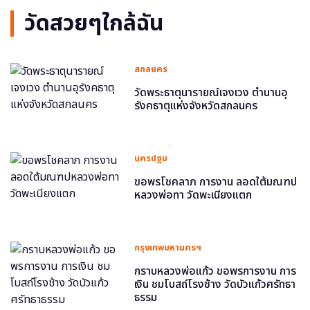
วัดสวยๆใกล้ฉัน
สกลนคร
วัดพระธาตุนารายณ์เจงเวง ตำนานอุ
รังคธาตุแห่งจังหวัดสกลนคร
นครปฐม
ขอพรโชคลาภ การงาน ลอดใต้มณฑป
หลวงพ่อทา วัดพะเนียงแตก
กรุงเทพมหานครฯ
กราบหลวงพ่อแก้ว ขอพรการงาน การ
เงิน ชมโบสถ์โรงช้าง วัดบัวแก้วศรัทธา
ธรรม