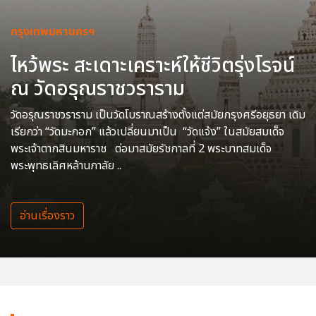
กรุงเทพมหานครฯ
ไหว้พระ สะเดาะเคราะห์ให้ชีวิตรุ่งโรจน์
ณ วัดอรุณราชวราราม
วัดอรุณราชวราราม เป็นวัดโบราณสร้างตั้งแต่สมัยกรุงศรีอยุธยา เดิม
เรียกว่า “วัดมะกอก” แล้วเปลี่ยนมาเป็น “วัดแจ้ง” ในสมัยสมเด็จ
พระเจ้าตากสินมหาราช ต่อมาสมัยรัชกาลที่ 2 พระบาทสมเด็จ
พระพุทธเลิศหล้านภาลัย ..
อ่านเรื่องราว