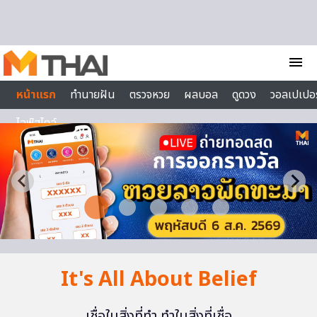
Skip to content
menu
หน้าแรก
ทำนายฝัน
ตรวจหวย
ผลบอล
ดูดวง
วอลเปเปอร
ไลฟ์สไตล์
It's All About Belief
เชื่อในสิ่งที่ทำ ทำในสิ่งที่เชื่อ