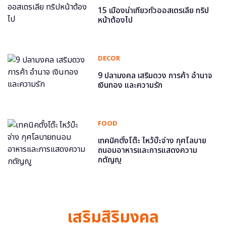
15 เมืองน่าเที่ยวทั่วออสเตรเลีย ทริป
หน้าต้องไป
DECOR
9 ปลามงคล เสริมดวง การค้า อำนาจ
เงินทอง และความรัก
FOOD
เทคนิคตั้งโต๊ะ ไหว้บ๊ะจ่าง กุศโลบาย
ถนอมอาหารและการแสดงความ
กตัญญู
เสริมสิริมงคล