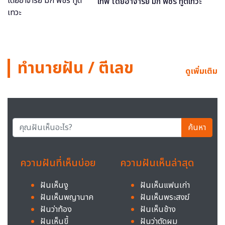
เทพ โดยอาจารย์ มิก พชร ทูตเทวะ
ทำนายฝัน / ตีเลข
ดูเพิ่มเติม
ค้นหา
ความฝันที่เห็นบ่อย
ความฝันเห็นล่าสุด
ฝันเห็นงู
ฝันเห็นแฟนเก่า
ฝันเห็นพญานาค
ฝันเห็นพระสงฆ์
ฝันว่าท้อง
ฝันเห็นช้าง
ฝันเห็นขี้
ฝันว่าตัดผม