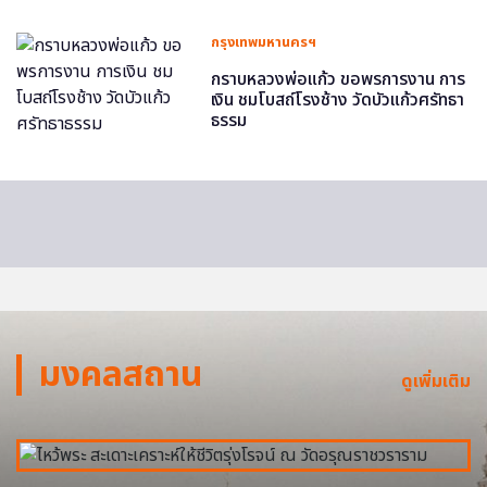
กรุงเทพมหานครฯ
กราบหลวงพ่อแก้ว ขอพรการงาน การ
เงิน ชมโบสถ์โรงช้าง วัดบัวแก้วศรัทธา
ธรรม
มงคลสถาน
ดูเพิ่มเติม