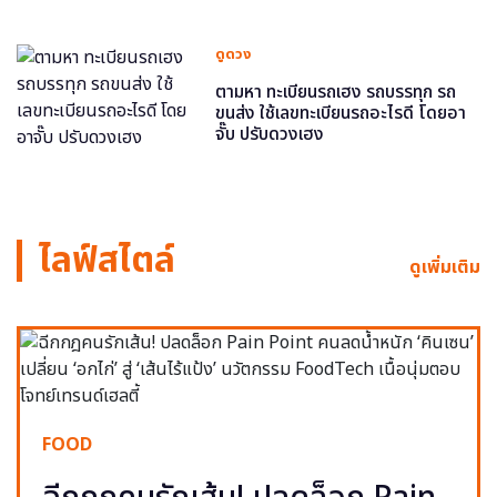
ดูดวง
ตามหา ทะเบียนรถเฮง รถบรรทุก รถ
ขนส่ง ใช้เลขทะเบียนรถอะไรดี โดยอา
จั๊บ ปรับดวงเฮง
ไลฟ์สไตล์
ดูเพิ่มเติม
FOOD