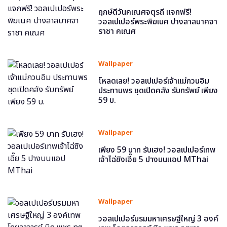
ฤกษ์ดีวันคเณศจตุรถี แจกฟรี!
วอลเปเปอร์พระพิฆเนศ ปางลาลบาคจา
ราชา คเณศ
Wallpaper
โหลดเลย! วอลเปเปอร์เจ้าแม่กวนอิม
ประทานพร ชุดเปิดคลัง รับทรัพย์ เพียง
59 บ.
Wallpaper
เพียง 59 บาท รับเฮง! วอลเปเปอร์เทพ
เจ้าไฉ่ซิงเอี๊ย 5 ปางบนแอป MThai
Wallpaper
วอลเปเปอร์บรมมหาเศรษฐีใหญ่ 3 องค์