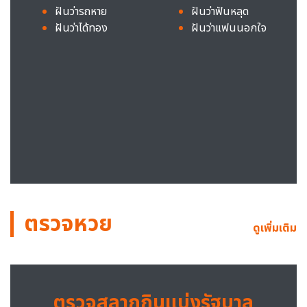
ฝันว่ารถหาย
ฝันว่าฟันหลุด
ฝันว่าได้ทอง
ฝันว่าแฟนนอกใจ
ตรวจหวย
ดูเพิ่มเติม
ตรวจสลากกินแบ่งรัฐบาล