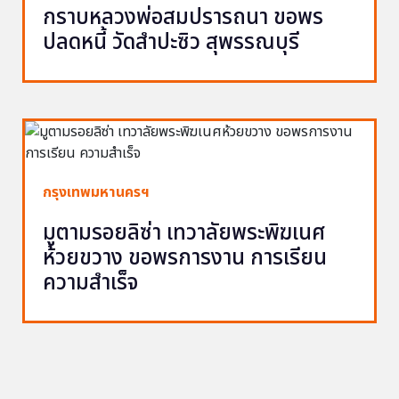
กราบหลวงพ่อสมปรารถนา ขอพร
ปลดหนี้ วัดสำปะซิว สุพรรณบุรี
กรุงเทพมหานครฯ
มูตามรอยลิซ่า เทวาลัยพระพิฆเนศ
ห้วยขวาง ขอพรการงาน การเรียน
ความสำเร็จ