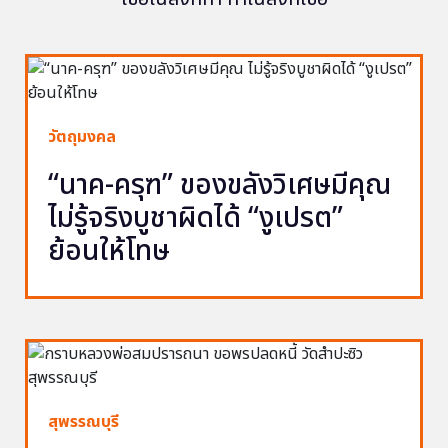
วัตถุมงคล
“นาค-ครุฑ” ของขลังวิเศษมีคุณ
ไม่รู้จริงบูชาผิดได้ “งูเปรต”
ย้อนให้โทษ
สุพรรณบุรี