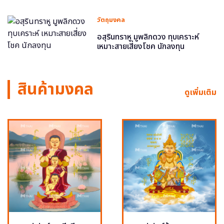
วัตถุมงคล
อสุรินทราหู มูพลิกดวง ทุบเคราะห์
เหมาะสายเสี่ยงโชค นักลงทุน
สินค้ามงคล
ดูเพิ่มเติม