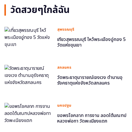
วัดสวยๆใกล้ฉัน
สุพรรณบุรี
เที่ยวสุพรรณบุรี ไหว้พระเมืองอู่ทอง 5
วัดแห่งขุนเขา
สกลนคร
วัดพระธาตุนารายณ์เจงเวง ตำนานอุ
รังคธาตุแห่งจังหวัดสกลนคร
นครปฐม
ขอพรโชคลาภ การงาน ลอดใต้มณฑป
หลวงพ่อทา วัดพะเนียงแตก