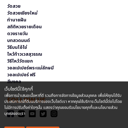
วัดสวย
วัดสวยเชียงใหม่
ทำนายฝัน
สถิติหวยรายเดือน
ดวงรายวัน
บทสวดมนต์
วิธีบนไอ้ไข่
ไหว้ท้าวเวสสุวรรณ
วิธีไหว้วัดแขก
วอลเปเปอร์พระแม่ลักษมี
วอลเปเปอร์ ฟรี
สีมงคล
เว็บไซต์นี้ใช้คุกกี้
เพื่อการนำเสนอเนื้อหาที่ดี รวมถึงการจัดการข้อมูลส่วนบุคคล เพื่อให้คุณได้รับ
FOLLOW US
ประสบการณ์ที่ดีบนบริการของเว็บไซต์เรา หากคุณใช้บริการเว็บไซต์นี้ต่อไปโดย
ไม่มีการปรับตั้งค่าใดๆนั้น แสดงว่าคุณยอมรับนโยบายคุกกี้และนโยบายส่วน
บุคคลของเรา