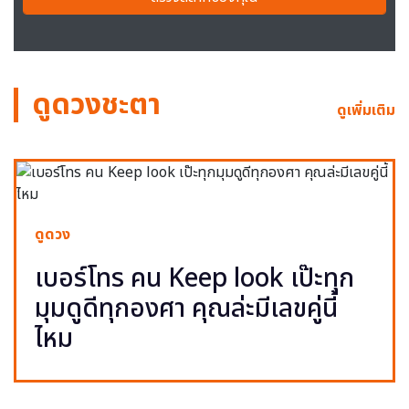
ดูดวงชะตา
ดูเพิ่มเติม
ดูดวง
เบอร์โทร คน Keep look เป๊ะทุก
มุมดูดีทุกองศา คุณล่ะมีเลขคู่นี้
ไหม