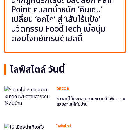
ฉีกกฎคนรักเส้น! ปลดล็อก Pain
Point คนลดน้ำหนัก ‘คินเซน’
เปลี่ยน ‘อกไก่’ สู่ ‘เส้นไร้แป้ง’
นวัตกรรม FoodTech เนื้อนุ่ม
ตอบโจทย์เทรนด์เฮลตี้
ไลฟ์สไตล์ วันนี้
DECOR
5 ดอกไม้มงคล ความหมายดี เพิ่มความ
สวยงามให้กับบ้าน
ไลฟ์สไตล์