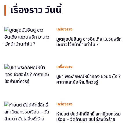
เรื่องราว วันนี้
เครื่องราง
มูเตลูฉบับฮินดู ชาวอินเดีย แขวนพริก
มะนาวไว้หน้าบ้านทำไม ?
เครื่องราง
บูชา พระลักษณ์หน้าทอง ช่วยอะไร ?
คาถาและข้อห้ามที่ควรรู้
เครื่องราง
หำยนต์ ยันต์ศักดิ์สิทธิ์ สถาปัตยกรรม
เรือน – วัดล้านนา ขับไล่สิ่งชั่วร้าย