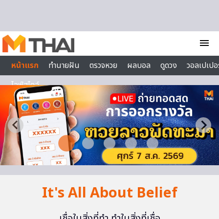
Skip to content
menu
หน้าแรก
ทำนายฝัน
ตรวจหวย
ผลบอล
ดูดวง
วอลเปเปอร
ไลฟ์สไตล์
It's All About Belief
เชื่อในสิ่งที่ทำ ทำในสิ่งที่เชื่อ