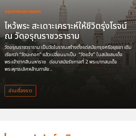
กรุงเทพมหานครฯ
ไหว้พระ สะเดาะเคราะห์ให้ชีวิตรุ่งโรจน์
ณ วัดอรุณราชวราราม
วัดอรุณราชวราราม เป็นวัดโบราณสร้างตั้งแต่สมัยกรุงศรีอยุธยา เดิม
เรียกว่า “วัดมะกอก” แล้วเปลี่ยนมาเป็น “วัดแจ้ง” ในสมัยสมเด็จ
พระเจ้าตากสินมหาราช ต่อมาสมัยรัชกาลที่ 2 พระบาทสมเด็จ
พระพุทธเลิศหล้านภาลัย ..
อ่านเรื่องราว