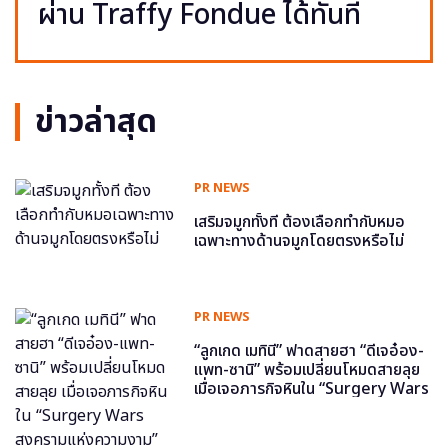
ผ่าน Traffy Fondue ได้ทันที
ข่าวล่าสุด
PR NEWS
เสริมจมูกทั้งที ต้องเลือกทำกับหมอ
เฉพาะทางด้านจมูกโดยตรงหรือไม่
PR NEWS
“ลูกเกด เมทินี” ฟาดสายฮา “ดีเจอ๋อง-
แพท-ซานิ” พร้อมเปลี่ยนโหมดสายลุย
เมื่อเจอภารกิจหินใน “Surgery Wars
สงครามแห่งความงาม” อีพี6