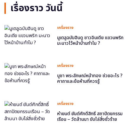
เรื่องราว วันนี้
เครื่องราง
มูเตลูฉบับฮินดู ชาวอินเดีย แขวนพริก
มะนาวไว้หน้าบ้านทำไม ?
เครื่องราง
บูชา พระลักษณ์หน้าทอง ช่วยอะไร ?
คาถาและข้อห้ามที่ควรรู้
เครื่องราง
หำยนต์ ยันต์ศักดิ์สิทธิ์ สถาปัตยกรรม
เรือน – วัดล้านนา ขับไล่สิ่งชั่วร้าย