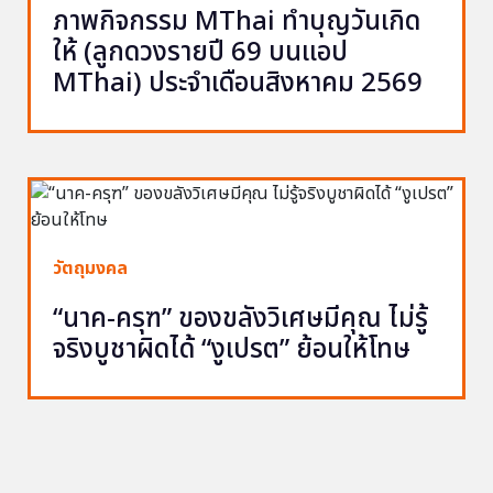
ภาพกิจกรรม MThai ทำบุญวันเกิด
ให้ (ลูกดวงรายปี 69 บนแอป
MThai) ประจำเดือนสิงหาคม 2569
วัตถุมงคล
“นาค-ครุฑ” ของขลังวิเศษมีคุณ ไม่รู้
จริงบูชาผิดได้ “งูเปรต” ย้อนให้โทษ