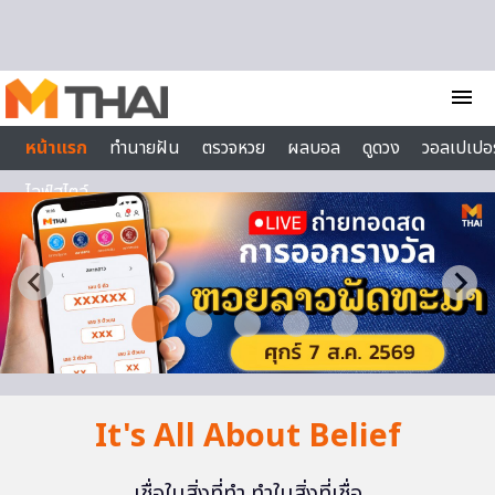
Skip to content
menu
หน้าแรก
ทำนายฝัน
ตรวจหวย
ผลบอล
ดูดวง
วอลเปเปอร
ไลฟ์สไตล์
It's All About Belief
เชื่อในสิ่งที่ทำ ทำในสิ่งที่เชื่อ