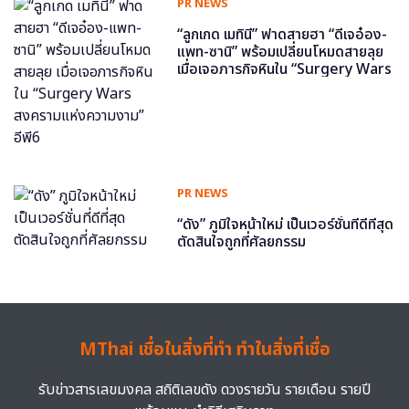
PR NEWS
“ลูกเกด เมทินี” ฟาดสายฮา “ดีเจอ๋อง-
แพท-ซานิ” พร้อมเปลี่ยนโหมดสายลุย
เมื่อเจอภารกิจหินใน “Surgery Wars
สงครามแห่งความงาม” อีพี6
PR NEWS
“ดัง” ภูมิใจหน้าใหม่ เป็นเวอร์ชั่นที่ดีที่สุด
ตัดสินใจถูกที่ศัลยกรรม
MThai เชื่อในสิ่งที่ทำ ทำในสิ่งที่เชื่อ
รับข่าวสารเลขมงคล สถิติเลขดัง ดวงรายวัน รายเดือน รายปี