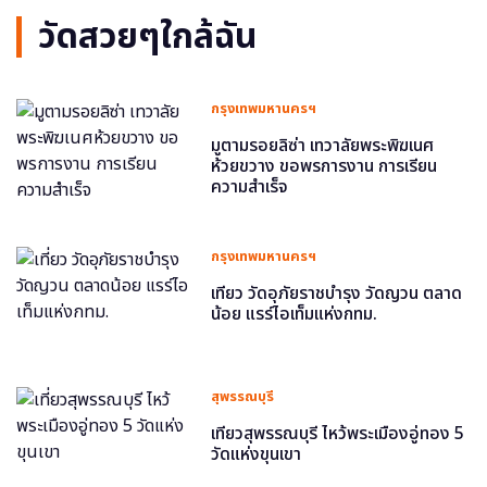
วัดสวยๆใกล้ฉัน
กรุงเทพมหานครฯ
มูตามรอยลิซ่า เทวาลัยพระพิฆเนศ
ห้วยขวาง ขอพรการงาน การเรียน
ความสำเร็จ
กรุงเทพมหานครฯ
เที่ยว วัดอุภัยราชบำรุง วัดญวน ตลาด
น้อย แรร์ไอเท็มแห่งกทม.
สุพรรณบุรี
เที่ยวสุพรรณบุรี ไหว้พระเมืองอู่ทอง 5
วัดแห่งขุนเขา