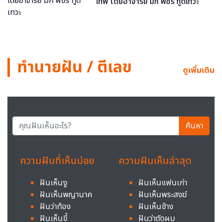
เทพ โดยอาจารย์ มิก พชร ทูตเทวะ
ทำนายฝัน / ตีเลข
ดูเพิ่มเติม
ค้นหา
ความฝันที่เห็นบ่อย
ความฝันเห็นล่าสุด
ฝันเห็นงู
ฝันเห็นแฟนเก่า
ฝันเห็นพญานาค
ฝันเห็นพระสงฆ์
ฝันว่าท้อง
ฝันเห็นช้าง
ฝันเห็นขี้
ฝันว่าตัดผม