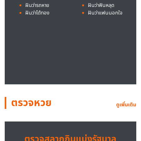
ฝันว่ารถหาย
ฝันว่าฟันหลุด
ฝันว่าได้ทอง
ฝันว่าแฟนนอกใจ
ตรวจหวย
ดูเพิ่มเติม
ตรวจสลากกินแบ่งรัฐบาล