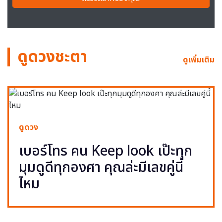
ดูดวงชะตา
ดูเพิ่มเติม
ดูดวง
เบอร์โทร คน Keep look เป๊ะทุก
มุมดูดีทุกองศา คุณล่ะมีเลขคู่นี้
ไหม