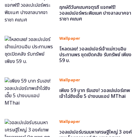
ฤกษ์ดีวันคเณศจตุรถี แจกฟรี!
วอลเปเปอร์พระพิฆเนศ ปางลาลบาคจา
ราชา คเณศ
Wallpaper
โหลดเลย! วอลเปเปอร์เจ้าแม่กวนอิม
ประทานพร ชุดเปิดคลัง รับทรัพย์ เพียง
59 บ.
Wallpaper
เพียง 59 บาท รับเฮง! วอลเปเปอร์เทพ
เจ้าไฉ่ซิงเอี๊ย 5 ปางบนแอป MThai
Wallpaper
วอลเปเปอร์บรมมหาเศรษฐีใหญ่ 3 องค์