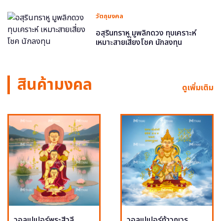
วัตถุมงคล
อสุรินทราหู มูพลิกดวง ทุบเคราะห์
เหมาะสายเสี่ยงโชค นักลงทุน
สินค้ามงคล
ดูเพิ่มเติม
วอลเปเปอร์พระสีวลี
วอลเปเปอร์ท้าวกุเวร