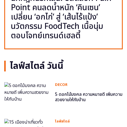
Point คนลดน้ำหนัก ‘คินเซน’
เปลี่ยน ‘อกไก่’ สู่ ‘เส้นไร้แป้ง’
นวัตกรรม FoodTech เนื้อนุ่ม
ตอบโจทย์เทรนด์เฮลตี้
ไลฟ์สไตล์ วันนี้
DECOR
5 ดอกไม้มงคล ความหมายดี เพิ่มความ
สวยงามให้กับบ้าน
ไลฟ์สไตล์