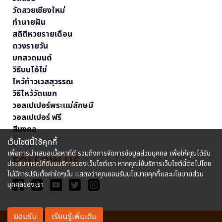
วัดสวยเชียงใหม่
ทำนายฝัน
สถิติหวยรายเดือน
ดวงรายวัน
บทสวดมนต์
วิธีบนไอ้ไข่
ไหว้ท้าวเวสสุวรรณ
วิธีไหว้วัดแขก
วอลเปเปอร์พระแม่ลักษมี
วอลเปเปอร์ ฟรี
สีมงคล
เว็บไซต์นี้ใช้คุกกี้
เพื่อการนำเสนอเนื้อหาที่ดี รวมถึงการจัดการข้อมูลส่วนบุคคล เพื่อให้คุณได้รับ
FOLLOW US
ประสบการณ์ที่ดีบนบริการของเว็บไซต์เรา หากคุณใช้บริการเว็บไซต์นี้ต่อไปโดย
ไม่มีการปรับตั้งค่าใดๆนั้น แสดงว่าคุณยอมรับนโยบายคุกกี้และนโยบายส่วน
บุคคลของเรา
ยอมรับ
เรียนรู้เพิ่มเติม