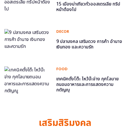
15 เมืองน่าเที่ยวทั่วออสเตรเลีย ทริป
หน้าต้องไป
DECOR
9 ปลามงคล เสริมดวง การค้า อำนาจ
เงินทอง และความรัก
FOOD
เทคนิคตั้งโต๊ะ ไหว้บ๊ะจ่าง กุศโลบาย
ถนอมอาหารและการแสดงความ
กตัญญู
เสริมสิริมงคล