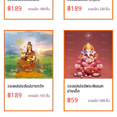
฿189
฿189
ขายแล้ว 180 ชิ้น
ขายแล้ว 242 ชิ้น
วอลเปเปอร์แม่นางกวัก
วอลเปเปอร์พระพิฆเนศ
ปางเด็ก
฿189
ขายแล้ว 155 ชิ้น
฿59
ขายแล้ว 589 ชิ้น