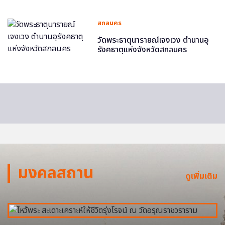
สกลนคร
วัดพระธาตุนารายณ์เจงเวง ตำนานอุ
รังคธาตุแห่งจังหวัดสกลนคร
มงคลสถาน
ดูเพิ่มเติม