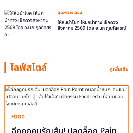
ดูดวงรายเดือน
ให้หินนำโชค ให้นกนำทาง เช็กดวง
สิงหาคม 2569 โดย อ.นก กุลภัสสรณ์
ไลฟ์สไตล์
ดูเพิ่มเติม
FOOD
ฉีกกฎคนรักเส้น! ปลดล็อก Pain