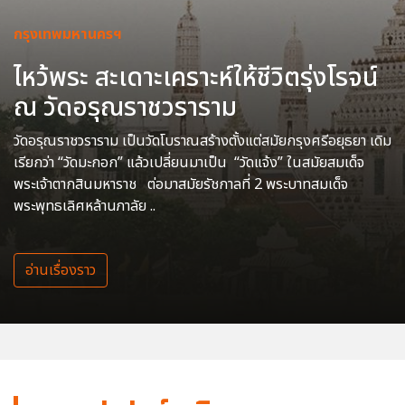
กรุงเทพมหานครฯ
ไหว้พระ สะเดาะเคราะห์ให้ชีวิตรุ่งโรจน์
ณ วัดอรุณราชวราราม
วัดอรุณราชวราราม เป็นวัดโบราณสร้างตั้งแต่สมัยกรุงศรีอยุธยา เดิม
เรียกว่า “วัดมะกอก” แล้วเปลี่ยนมาเป็น “วัดแจ้ง” ในสมัยสมเด็จ
พระเจ้าตากสินมหาราช ต่อมาสมัยรัชกาลที่ 2 พระบาทสมเด็จ
พระพุทธเลิศหล้านภาลัย ..
อ่านเรื่องราว