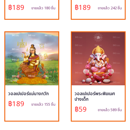
฿189
฿189
ขายแล้ว 180 ชิ้น
ขายแล้ว 242 ชิ้น
วอลเปเปอร์แม่นางกวัก
วอลเปเปอร์พระพิฆเนศ
ปางเด็ก
฿189
ขายแล้ว 155 ชิ้น
฿59
ขายแล้ว 589 ชิ้น