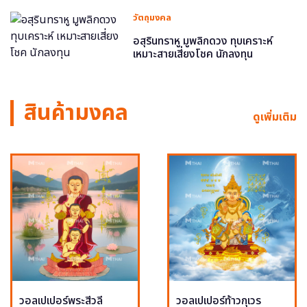
วัตถุมงคล
อสุรินทราหู มูพลิกดวง ทุบเคราะห์
เหมาะสายเสี่ยงโชค นักลงทุน
สินค้ามงคล
ดูเพิ่มเติม
วอลเปเปอร์พระสีวลี
วอลเปเปอร์ท้าวกุเวร