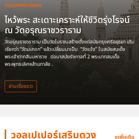
กรุงเทพมหานครฯ
ไหว้พระ สะเดาะเคราะห์ให้ชีวิตรุ่งโรจน์
ณ วัดอรุณราชวราราม
วัดอรุณราชวราราม เป็นวัดโบราณสร้างตั้งแต่สมัยกรุงศรีอยุธยา เดิม
เรียกว่า “วัดมะกอก” แล้วเปลี่ยนมาเป็น “วัดแจ้ง” ในสมัยสมเด็จ
พระเจ้าตากสินมหาราช ต่อมาสมัยรัชกาลที่ 2 พระบาทสมเด็จ
พระพุทธเลิศหล้านภาลัย ..
อ่านเรื่องราว
วอลเปเปอร์เสริมดวง
ดูเพิ่มเติม