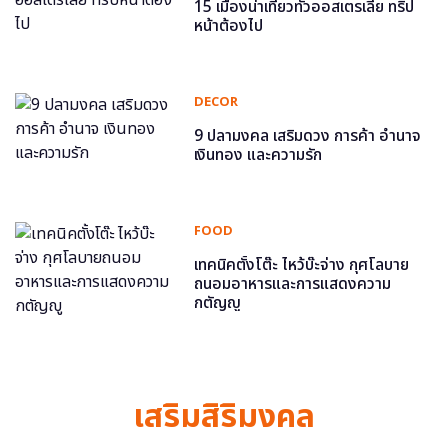
15 เมืองน่าเที่ยวทั่วออสเตรเลีย ทริป
หน้าต้องไป
DECOR
9 ปลามงคล เสริมดวง การค้า อำนาจ
เงินทอง และความรัก
FOOD
เทคนิคตั้งโต๊ะ ไหว้บ๊ะจ่าง กุศโลบาย
ถนอมอาหารและการแสดงความ
กตัญญู
เสริมสิริมงคล