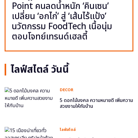
Point คนลดน้ำหนัก ‘คินเซน’
เปลี่ยน ‘อกไก่’ สู่ ‘เส้นไร้แป้ง’
นวัตกรรม FoodTech เนื้อนุ่ม
ตอบโจทย์เทรนด์เฮลตี้
ไลฟ์สไตล์ วันนี้
DECOR
5 ดอกไม้มงคล ความหมายดี เพิ่มความ
สวยงามให้กับบ้าน
ไลฟ์สไตล์