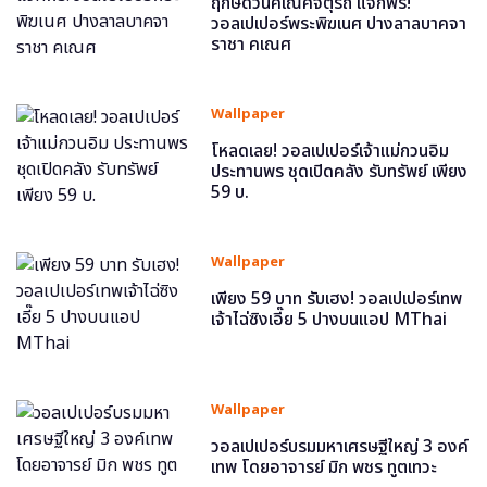
ฤกษ์ดีวันคเณศจตุรถี แจกฟรี!
วอลเปเปอร์พระพิฆเนศ ปางลาลบาคจา
ราชา คเณศ
Wallpaper
โหลดเลย! วอลเปเปอร์เจ้าแม่กวนอิม
ประทานพร ชุดเปิดคลัง รับทรัพย์ เพียง
59 บ.
Wallpaper
เพียง 59 บาท รับเฮง! วอลเปเปอร์เทพ
เจ้าไฉ่ซิงเอี๊ย 5 ปางบนแอป MThai
Wallpaper
วอลเปเปอร์บรมมหาเศรษฐีใหญ่ 3 องค์
เทพ โดยอาจารย์ มิก พชร ทูตเทวะ