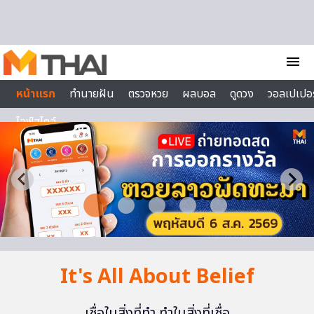
Skip to content
menu
หน้าแรก
ทำนายฝัน
ตรวจหวย
ผลบอล
ดูดวง
วอลเปเปอร
ไลฟ์สไตล์
It's All About Belief
เชื่อในสิ่งที่ทำ ทำในสิ่งที่เชื่อ