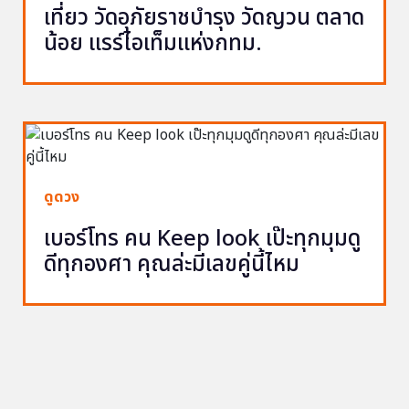
เที่ยว วัดอุภัยราชบำรุง วัดญวน ตลาด
น้อย แรร์ไอเท็มแห่งกทม.
ดูดวง
เบอร์โทร คน Keep look เป๊ะทุกมุมดู
ดีทุกองศา คุณล่ะมีเลขคู่นี้ไหม