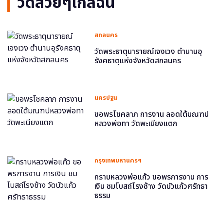
วัดสวยๆใกล้ฉัน
สกลนคร
วัดพระธาตุนารายณ์เจงเวง ตำนานอุ
รังคธาตุแห่งจังหวัดสกลนคร
นครปฐม
ขอพรโชคลาภ การงาน ลอดใต้มณฑป
หลวงพ่อทา วัดพะเนียงแตก
กรุงเทพมหานครฯ
กราบหลวงพ่อแก้ว ขอพรการงาน การ
เงิน ชมโบสถ์โรงช้าง วัดบัวแก้วศรัทธา
ธรรม