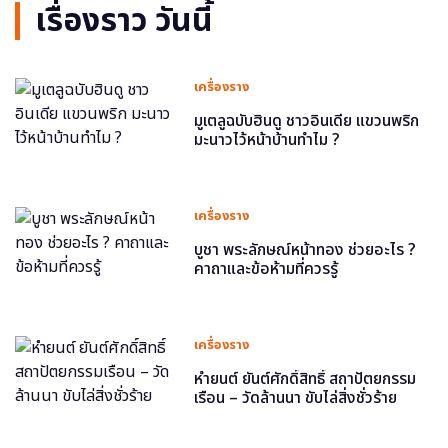
เรื่องราว วันนี้
เครื่องราง
มูเตลูฉบับฮินดู ชาวอินเดีย แขวนพริก
มะนาวไว้หน้าบ้านทำไม ?
เครื่องราง
บูชา พระลักษณ์หน้าทอง ช่วยอะไร ?
คาถาและข้อห้ามที่ควรรู้
เครื่องราง
หำยนต์ ยันต์ศักดิ์สิทธิ์ สถาปัตยกรรม
เรือน – วัดล้านนา ขับไล่สิ่งชั่วร้าย