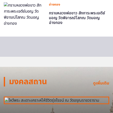
อ่างทอง
กราบหลวงพ่อขาว สักการะพระเจดีย์
มอญ วัดพิจารณ์โสภณ วัดมอญ
อ่างทอง
มงคลสถาน
ดูเพิ่มเติม