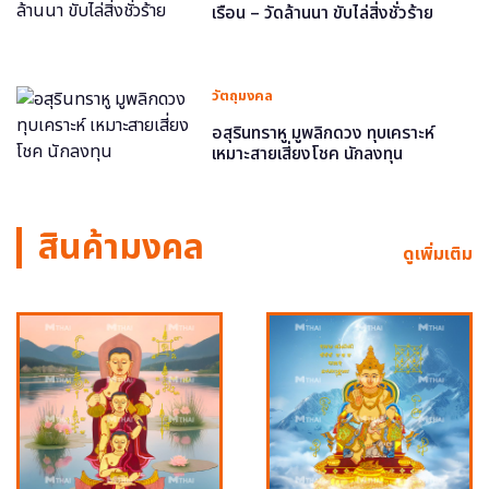
เรือน – วัดล้านนา ขับไล่สิ่งชั่วร้าย
วัตถุมงคล
อสุรินทราหู มูพลิกดวง ทุบเคราะห์
เหมาะสายเสี่ยงโชค นักลงทุน
สินค้ามงคล
ดูเพิ่มเติม