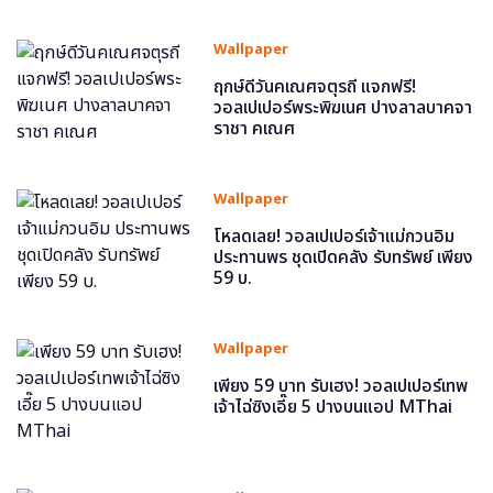
Wallpaper
ฤกษ์ดีวันคเณศจตุรถี แจกฟรี!
วอลเปเปอร์พระพิฆเนศ ปางลาลบาคจา
ราชา คเณศ
Wallpaper
โหลดเลย! วอลเปเปอร์เจ้าแม่กวนอิม
ประทานพร ชุดเปิดคลัง รับทรัพย์ เพียง
59 บ.
Wallpaper
เพียง 59 บาท รับเฮง! วอลเปเปอร์เทพ
เจ้าไฉ่ซิงเอี๊ย 5 ปางบนแอป MThai