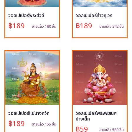
วอลเปเปอร์พระสีวลี
วอลเปเปอร์ท้าวกุเวร
฿189
฿189
ขายแล้ว 180 ชิ้น
ขายแล้ว 242 ชิ้น
วอลเปเปอร์แม่นางกวัก
วอลเปเปอร์พระพิฆเนศ
ปางเด็ก
฿189
ขายแล้ว 155 ชิ้น
฿59
ขายแล้ว 589 ชิ้น