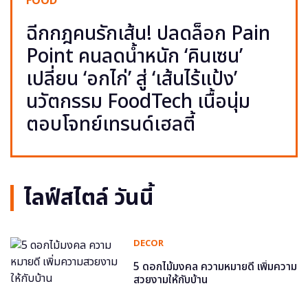
FOOD
ฉีกกฎคนรักเส้น! ปลดล็อก Pain
Point คนลดน้ำหนัก ‘คินเซน’
เปลี่ยน ‘อกไก่’ สู่ ‘เส้นไร้แป้ง’
นวัตกรรม FoodTech เนื้อนุ่ม
ตอบโจทย์เทรนด์เฮลตี้
ไลฟ์สไตล์ วันนี้
DECOR
5 ดอกไม้มงคล ความหมายดี เพิ่มความ
สวยงามให้กับบ้าน