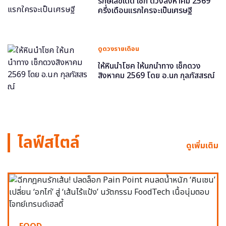
รักษ์เลขเด็ด เช็ก ดวงสิงหาคม 2569
ครึ่งเดือนแรกใครจะเป็นเศรษฐี
ดูดวงรายเดือน
ให้หินนำโชค ให้นกนำทาง เช็กดวง
สิงหาคม 2569 โดย อ.นก กุลภัสสรณ์
ไลฟ์สไตล์
ดูเพิ่มเติม