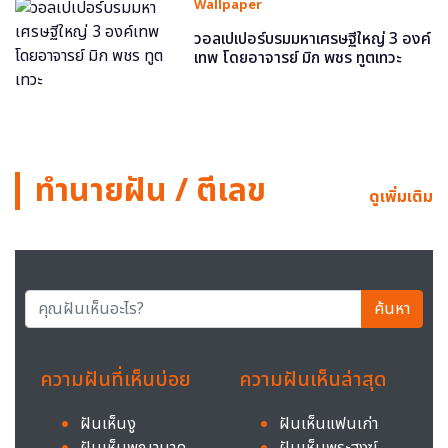
Wallpaper
วอลเปเปอร์บรมมหาเศรษฐีใหญ่ 3 องค์
เทพ โดยอาจารย์ มิก พชร ทูตเทวะ
ทำนายฝัน / ตีเลข
ดูเพิ่มเติม
ค้นหา
ความฝันที่เห็นบ่อย
ความฝันเห็นล่าสุด
ฝันเห็นงู
ฝันเห็นแฟนเก่า
ฝันเห็นพญานาค
ฝันเห็นพระสงฆ์