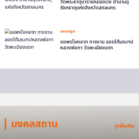
วัดพระธาตุนารายณ์เจงเวง ตำนานอุ
รังคธาตุแห่งจังหวัดสกลนคร
นครปฐม
ขอพรโชคลาภ การงาน ลอดใต้มณฑป
หลวงพ่อทา วัดพะเนียงแตก
มงคลสถาน
ดูเพิ่มเติม