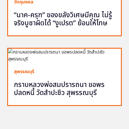
วัตถุมงคล
“นาค-ครุฑ” ของขลังวิเศษมีคุณ ไม่รู้
จริงบูชาผิดได้ “งูเปรต” ย้อนให้โทษ
สุพรรณบุรี
กราบหลวงพ่อสมปรารถนา ขอพร
ปลดหนี้ วัดสำปะซิว สุพรรณบุรี