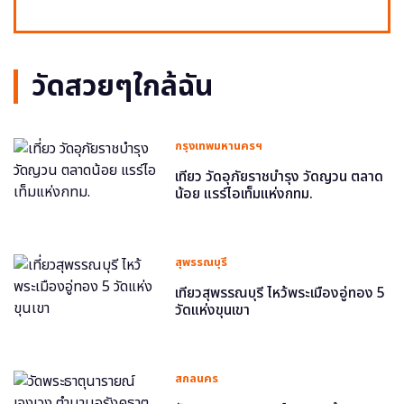
วัดสวยๆใกล้ฉัน
กรุงเทพมหานครฯ
เที่ยว วัดอุภัยราชบำรุง วัดญวน ตลาด
น้อย แรร์ไอเท็มแห่งกทม.
สุพรรณบุรี
เที่ยวสุพรรณบุรี ไหว้พระเมืองอู่ทอง 5
วัดแห่งขุนเขา
สกลนคร