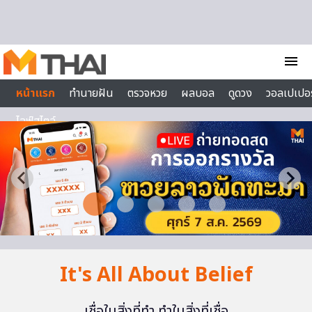
Skip to content
menu
หน้าแรก
ทำนายฝัน
ตรวจหวย
ผลบอล
ดูดวง
วอลเปเปอร
ไลฟ์สไตล์
It's All About Belief
เชื่อในสิ่งที่ทำ ทำในสิ่งที่เชื่อ