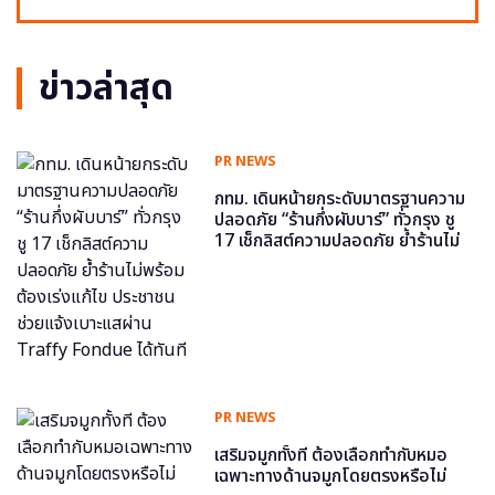
ข่าวล่าสุด
PR NEWS
กทม. เดินหน้ายกระดับมาตรฐานความ
ปลอดภัย “ร้านกึ่งผับบาร์” ทั่วกรุง ชู
17 เช็กลิสต์ความปลอดภัย ย้ำร้านไม่
พร้อม ต้องเร่งแก้ไข ประชาชนช่วย
แจ้งเบาะแสผ่าน Traffy Fondue ได้
ทันที
PR NEWS
เสริมจมูกทั้งที ต้องเลือกทำกับหมอ
เฉพาะทางด้านจมูกโดยตรงหรือไม่