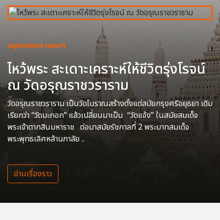
กรุงเทพมหานครฯ
ไหว้พระ สะเดาะเคราะห์ให้ชีวิตรุ่งโรจน์
ณ วัดอรุณราชวราราม
วัดอรุณราชวราราม เป็นวัดโบราณสร้างตั้งแต่สมัยกรุงศรีอยุธยา เดิม
เรียกว่า “วัดมะกอก” แล้วเปลี่ยนมาเป็น “วัดแจ้ง” ในสมัยสมเด็จ
พระเจ้าตากสินมหาราช ต่อมาสมัยรัชกาลที่ 2 พระบาทสมเด็จ
พระพุทธเลิศหล้านภาลัย ..
อ่านเรื่องราว