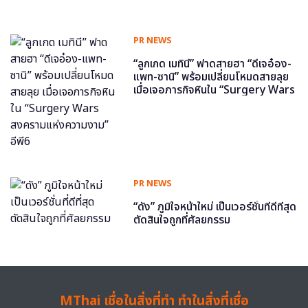
PR NEWS
“ลูกเกด เมทินี” ฟาดสายฮา “ดีเจอ๋อง-
แพท-ซานิ” พร้อมเปลี่ยนโหมดสายลุย
เมื่อเจอภารกิจหินใน “Surgery Wars
สงครามแห่งความงาม” อีพี6
PR NEWS
“ดัง” ภูมิใจหน้าใหม่ เป็นเวอร์ชั่นที่ดีที่สุด
ตัดสินใจถูกที่ศัลยกรรม
MThai เชื่อในสิ่งที่ทำ ทำในสิ่งที่เชื่อ