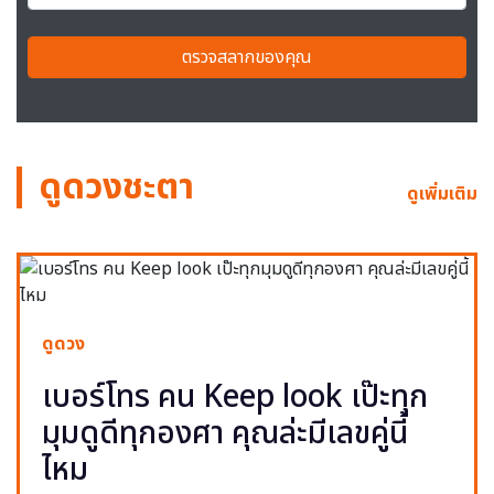
ตรวจสลากของคุณ
ดูดวงชะตา
ดูเพิ่มเติม
ดูดวง
เบอร์โทร คน Keep look เป๊ะทุก
มุมดูดีทุกองศา คุณล่ะมีเลขคู่นี้
ไหม