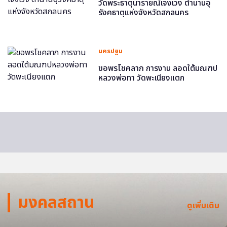
วัดพระธาตุนารายณ์เจงเวง ตำนานอุ
รังคธาตุแห่งจังหวัดสกลนคร
นครปฐม
ขอพรโชคลาภ การงาน ลอดใต้มณฑป
หลวงพ่อทา วัดพะเนียงแตก
มงคลสถาน
ดูเพิ่มเติม