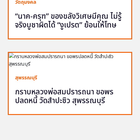
วัตถุมงคล
“นาค-ครุฑ” ของขลังวิเศษมีคุณ ไม่รู้
จริงบูชาผิดได้ “งูเปรต” ย้อนให้โทษ
สุพรรณบุรี
กราบหลวงพ่อสมปรารถนา ขอพร
ปลดหนี้ วัดสำปะซิว สุพรรณบุรี