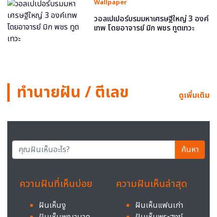
Wallpaper
วอลเปเปอร์บรมมหาเศรษฐีใหญ่ 3 องค์
เทพ โดยอาจารย์ มิก พชร ทูตเทวะ
ทำนายฝัน / ตีเลข
ดูเพิ่มเติม
ค้นหา
ความฝันที่เห็นบ่อย
ความฝันเห็นล่าสุด
ฝันเห็นงู
ฝันเห็นแฟนเก่า
ฝันเห็นพญานาค
ฝันเห็นพระสงฆ์