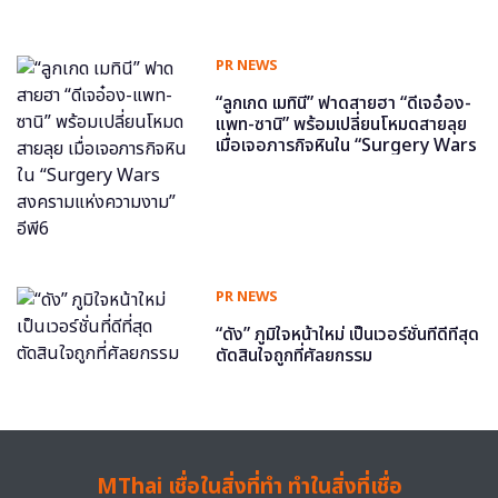
PR NEWS
“ลูกเกด เมทินี” ฟาดสายฮา “ดีเจอ๋อง-
แพท-ซานิ” พร้อมเปลี่ยนโหมดสายลุย
เมื่อเจอภารกิจหินใน “Surgery Wars
สงครามแห่งความงาม” อีพี6
PR NEWS
“ดัง” ภูมิใจหน้าใหม่ เป็นเวอร์ชั่นที่ดีที่สุด
ตัดสินใจถูกที่ศัลยกรรม
MThai เชื่อในสิ่งที่ทำ ทำในสิ่งที่เชื่อ