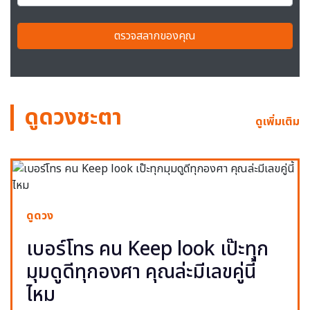
ตรวจสลากของคุณ
ดูดวงชะตา
ดูเพิ่มเติม
ดูดวง
เบอร์โทร คน Keep look เป๊ะทุก
มุมดูดีทุกองศา คุณล่ะมีเลขคู่นี้
ไหม