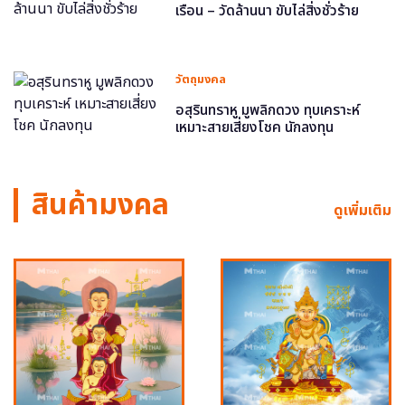
เรือน – วัดล้านนา ขับไล่สิ่งชั่วร้าย
วัตถุมงคล
อสุรินทราหู มูพลิกดวง ทุบเคราะห์
เหมาะสายเสี่ยงโชค นักลงทุน
สินค้ามงคล
ดูเพิ่มเติม