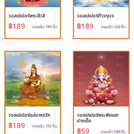
วอลเปเปอร์พระสีวลี
วอลเปเปอร์ท้าวกุเวร
฿189
฿189
ขายแล้ว 180 ชิ้น
ขายแล้ว 242 ชิ้น
วอลเปเปอร์แม่นางกวัก
วอลเปเปอร์พระพิฆเนศ
ปางเด็ก
฿189
ขายแล้ว 155 ชิ้น
฿59
ขายแล้ว 589 ชิ้น