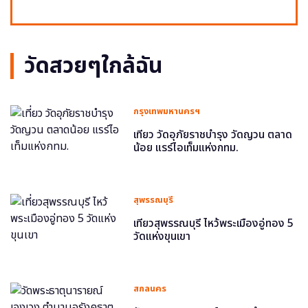
วัดสวยๆใกล้ฉัน
กรุงเทพมหานครฯ
เที่ยว วัดอุภัยราชบำรุง วัดญวน ตลาด
น้อย แรร์ไอเท็มแห่งกทม.
สุพรรณบุรี
เที่ยวสุพรรณบุรี ไหว้พระเมืองอู่ทอง 5
วัดแห่งขุนเขา
สกลนคร