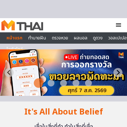
Skip to content
menu
หน้าแรก
ทำนายฝัน
ตรวจหวย
ผลบอล
ดูดวง
วอลเปเปอร
ไลฟ์สไตล์
It's All About Belief
เชื่อในสิ่งที่ทำ ทำในสิ่งที่เชื่อ