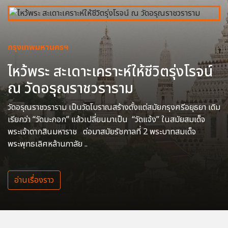
กรุงเทพมหานครฯ
ไหว้พระ สะเดาะเคราะห์ให้ชีวิตรุ่งโรจน์
ณ วัดอรุณราชวราราม
วัดอรุณราชวราราม เป็นวัดโบราณสร้างตั้งแต่สมัยกรุงศรีอยุธยา เดิม
เรียกว่า “วัดมะกอก” แล้วเปลี่ยนมาเป็น “วัดแจ้ง” ในสมัยสมเด็จ
พระเจ้าตากสินมหาราช ต่อมาสมัยรัชกาลที่ 2 พระบาทสมเด็จ
พระพุทธเลิศหล้านภาลัย ..
อ่านเรื่องราว