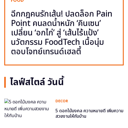
FOOD
ฉีกกฎคนรักเส้น! ปลดล็อก Pain
Point คนลดน้ำหนัก ‘คินเซน’
เปลี่ยน ‘อกไก่’ สู่ ‘เส้นไร้แป้ง’
นวัตกรรม FoodTech เนื้อนุ่ม
ตอบโจทย์เทรนด์เฮลตี้
ไลฟ์สไตล์ วันนี้
DECOR
5 ดอกไม้มงคล ความหมายดี เพิ่มความ
สวยงามให้กับบ้าน