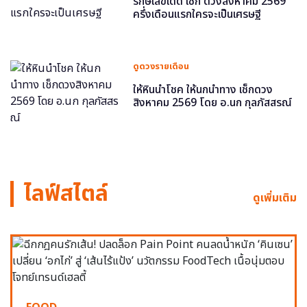
รักษ์เลขเด็ด เช็ก ดวงสิงหาคม 2569
ครึ่งเดือนแรกใครจะเป็นเศรษฐี
ดูดวงรายเดือน
ให้หินนำโชค ให้นกนำทาง เช็กดวง
สิงหาคม 2569 โดย อ.นก กุลภัสสรณ์
ไลฟ์สไตล์
ดูเพิ่มเติม