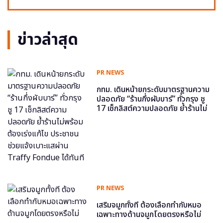
ข่าวล่าสุด
PR NEWS
กทม. เดินหน้ายกระดับมาตรฐานความ
ปลอดภัย “ร้านกึ่งผับบาร์” ทั่วกรุง ชู
17 เช็กลิสต์ความปลอดภัย ย้ำร้านไม่
พร้อม ต้องเร่งแก้ไข ประชาชนช่วย
แจ้งเบาะแสผ่าน Traffy Fondue ได้
ทันที
PR NEWS
เสริมจมูกทั้งที ต้องเลือกทำกับหมอ
เฉพาะทางด้านจมูกโดยตรงหรือไม่