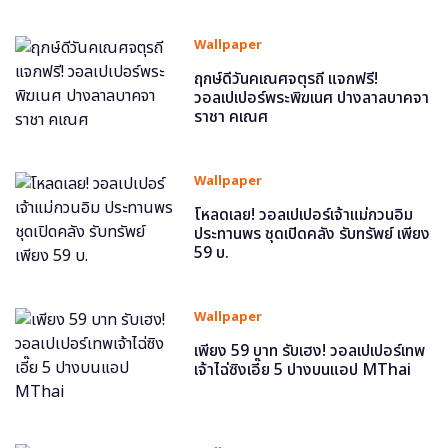
Wallpaper
ฤกษ์ดีวันคเณศจตุรถี แจกฟรี!
วอลเปเปอร์พระพิฆเนศ ปางลาลบาคจา
ราชา คเณศ
Wallpaper
โหลดเลย! วอลเปเปอร์เจ้าแม่กวนอิม
ประทานพร ชุดเปิดคลัง รับทรัพย์ เพียง
59 บ.
Wallpaper
เพียง 59 บาท รับเฮง! วอลเปเปอร์เทพ
เจ้าไฉ่ซิงเอี๊ย 5 ปางบนแอป MThai