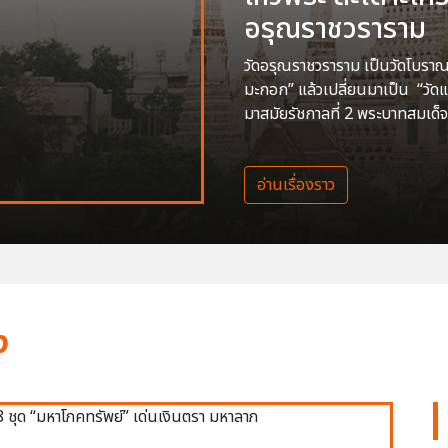
อรุณราชวราราม
วัดอรุณราชวราราม เป็นวัดโบราณสร
มะกอก” แล้วเปลี่ยนมาเป็น “วัด
มาสมัยรัชกาลที่ 2 พระบาทสมเด็จ
อ่านเรื่องราว
ง