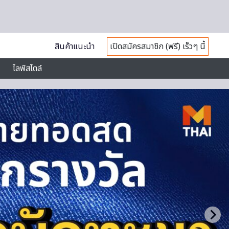
สินค้าแนะนำ
เปิดสมัครสมาชิก (ฟรี) เร็วๆ นี้
ไลฟ์สไตล์