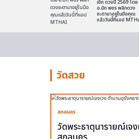
เช็ก ดวงปี 2569 โดย
อ.มิก พชร พลิกดวง
ชะตามาอยู่ในมือคุณ
แล้ววันนี้ที่แอป MTH
วัดสวย
สกลนคร
วัดพระธาตุนารายณ์เจงเ
สกลนคร