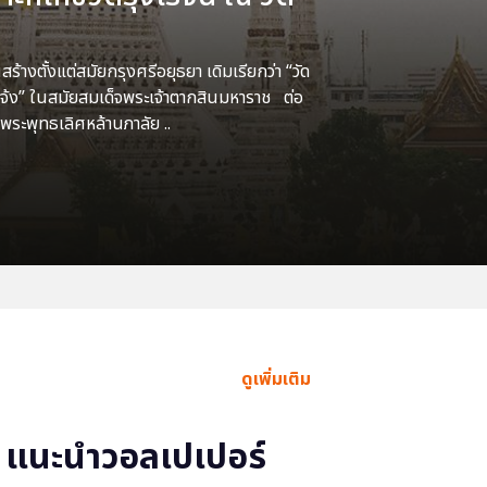
้างตั้งแต่สมัยกรุงศรีอยุธยา เดิมเรียกว่า “วัด
แจ้ง” ในสมัยสมเด็จพระเจ้าตากสินมหาราช ต่อ
พระพุทธเลิศหล้านภาลัย ..
ดูเพิ่มเติม
แนะนำวอลเปเปอร์