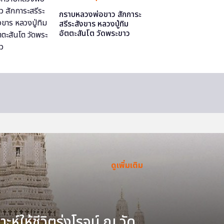
กราบหลวงพ่อขาว สักการะ
สรีระสังขาร หลวงปู่ทิม
อัตตะสันโต วัดพระขาว
ดูเพิ่มเติม
ะห์ให้ชีวิตรุ่งโรจน์ ณ วัด