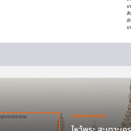
กรุงเทพมหานครฯ
ไหว้พระ สะเดาะเครา