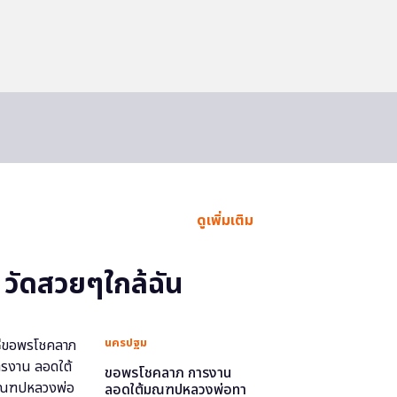
ดูเพิ่มเติม
วัดสวยๆใกล้ฉัน
นครปฐม
ขอพรโชคลาภ การงาน
ลอดใต้มณฑปหลวงพ่อทา