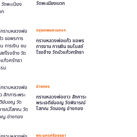
วัดพะเนียงแตก
กรุงเทพมหานครฯ
กราบหลวงพ่อแก้ว ขอพร
การงาน การเงิน ชมโบสถ์
โรงช้าง วัดบัวแก้วศรัทธา
ธรรม
อ่างทอง
กราบหลวงพ่อขาว สักการะ
พระเจดีย์มอญ วัดพิจารณ์
โสภณ วัดมอญ อ่างทอง
พระนครศรีอยุธยา