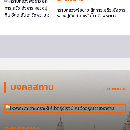
พระนครศรีอยุธยา
กราบหลวงพ่อขาว สักการะสรีระสังขาร
หลวงปู่ทิม อัตตะสันโต วัดพระขาว
มงคลสถาน
ดูเพิ่มเติม
กรุงเทพมหานครฯ