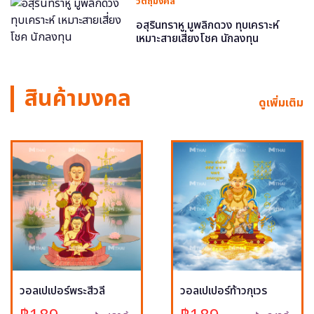
วัตถุมงคล
อสุรินทราหู มูพลิกดวง ทุบเคราะห์
เหมาะสายเสี่ยงโชค นักลงทุน
สินค้ามงคล
ดูเพิ่มเติม
วอลเปเปอร์พระสีวลี
วอลเปเปอร์ท้าวกุเวร