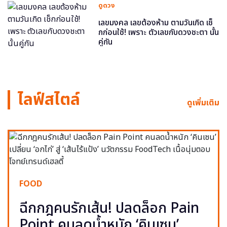
ดูดวง
เลขมงคล เลขต้องห้าม ตามวันเกิด เช็
กก่อนใช้! เพราะ ตัวเลขกับดวงชะตา นั้น
คู่กัน
ไลฟ์สไตล์
ดูเพิ่มเติม
FOOD
ฉีกกฎคนรักเส้น! ปลดล็อก Pain
Point คนลดน้ำหนัก ‘คินเซน’