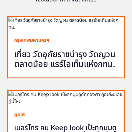
กรุงเทพมหานครฯ
เที่ยว วัดอุภัยราชบำรุง วัดญวน
ตลาดน้อย แรร์ไอเท็มแห่งกทม.
ดูดวง
เบอร์โทร คน Keep look เป๊ะทุกมุมดู