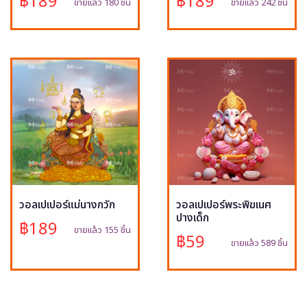
฿189
฿189
ขายแล้ว 180 ชิ้น
ขายแล้ว 242 ชิ้น
วอลเปเปอร์แม่นางกวัก
วอลเปเปอร์พระพิฆเนศ
ปางเด็ก
฿189
ขายแล้ว 155 ชิ้น
฿59
ขายแล้ว 589 ชิ้น