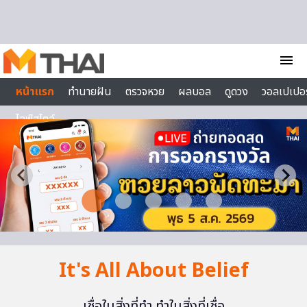
Skip to content
menu
หน้าแรก
ทำนายฝัน
ตรวจหวย
ผลบอล
ดูดวง
วอลเปเปอร
ไลฟ์สไตล์
It's All About Belief
เชื่อในสิ่งที่ทำ ทำในสิ่งที่เชื่อ