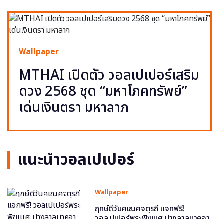
Wallpaper
MTHAI เปิดตัว วอลเปเปอร์เสริม
ดวง 2568 ชุด “มหาโภคทรัพย์”
เด่นเงินตรา มหาลาภ
แนะนำวอลเปเปอร์
Wallpaper
ฤกษ์ดีวันคเณศจตุรถี แจกฟรี!
วอลเปเปอร์พระพิฆเนศ ปางลาลบาคจา