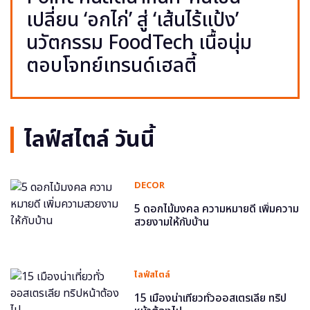
เปลี่ยน ‘อกไก่’ สู่ ‘เส้นไร้แป้ง’
นวัตกรรม FoodTech เนื้อนุ่ม
ตอบโจทย์เทรนด์เฮลตี้
ไลฟ์สไตล์ วันนี้
DECOR
5 ดอกไม้มงคล ความหมายดี เพิ่มความ
สวยงามให้กับบ้าน
ไลฟ์สไตล์
15 เมืองน่าเที่ยวทั่วออสเตรเลีย ทริป