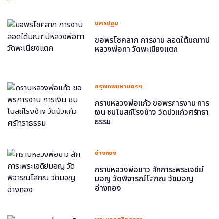
นครปฐม
ขอพรโชคลาภ การงาน ลอดใต้มณฑป
หลวงพ่อทา วัดพะเนียงแตก
กรุงเทพมหานครฯ
กราบหลวงพ่อแก้ว ขอพรการงาน การ
เงิน ชมโบสถ์โรงช้าง วัดบัวแก้วศรัทธา
ธรรม
อ่างทอง
กราบหลวงพ่อขาว สักการะพระเจดีย์
มอญ วัดพิจารณ์โสภณ วัดมอญ
อ่างทอง