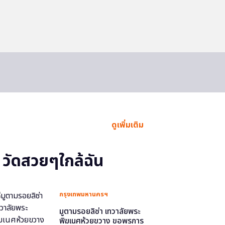
ดูเพิ่มเติม
วัดสวยๆใกล้ฉัน
กรุงเทพมหานครฯ
มูตามรอยลิซ่า เทวาลัยพระ
พิฆเนศห้วยขวาง ขอพรการ