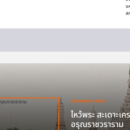
กรุงเทพมหานครฯ
ไหว้พระ สะเดาะเครา
อรุณราชวราราม