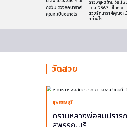
ดาวพฤหัสย้าย วันนี้ 3
เม.ย. 2567! เช็กด่วน
ดวงลัคนาราศีคุณจะเป
อย่างไร
วัดสวย
สุพรรณบุรี
กราบหลวงพ่อสมปรารถน
สุพรรณบุรี