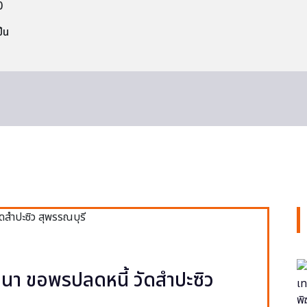
0
็น
า ขอพรปลดหนี้ วัดสำปะซิว