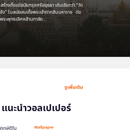
้างตั้งแต่สมัยกรุงศรีอยุธยา เดิมเรียกว่า “วัด
แจ้ง” ในสมัยสมเด็จพระเจ้าตากสินมหาราช ต่อ
พระพุทธเลิศหล้านภาลัย ..
ดูเพิ่มเติม
แนะนำวอลเปเปอร์
Wallpaper