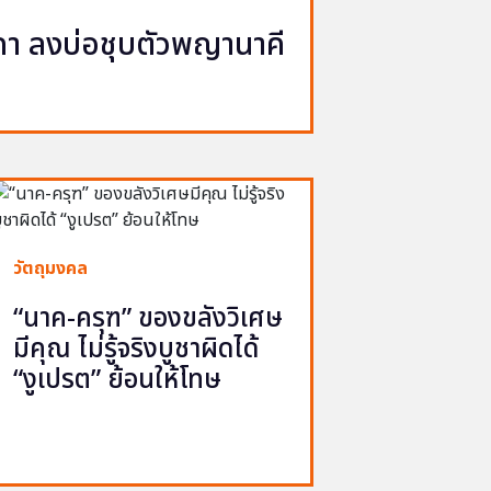
นาคา ลงบ่อชุบตัวพญานาคี
วัตถุมงคล
“นาค-ครุฑ” ของขลังวิเศษ
มีคุณ ไม่รู้จริงบูชาผิดได้
“งูเปรต” ย้อนให้โทษ