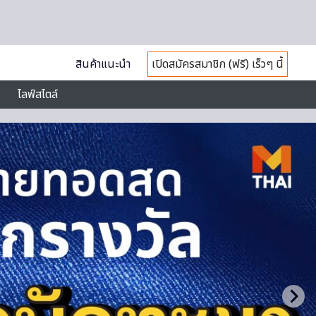
สินค้าแนะนำ
เปิดสมัครสมาชิก (ฟรี) เร็วๆ นี้
ไลฟ์สไตล์