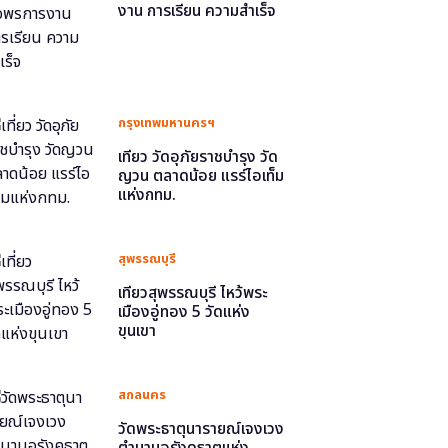
งาน การเรียน ความสำเร็จ
กรุงเทพมหานครฯ
เที่ยว วัดอุภัยราชบำรุง วัด
ญวน ตลาดน้อย แรร์ไอเท็ม
แห่งกทม.
สุพรรณบุรี
เที่ยวสุพรรณบุรี ไหว้พระ
เมืองอู่ทอง 5 วัดแห่ง
ขุนเขา
สกลนคร
วัดพระธาตุนารายณ์เจงเวง
ตำนานอุรังคธาตุแห่ง