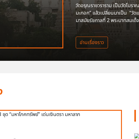
วัดอรุณราชวราราม เป็นวัดโบราณสร
มะกอก” แล้วเปลี่ยนมาเป็น “วัด
มาสมัยรัชกาลที่ 2 พระบาทสมเด็จ
อ่านเรื่องราว
ง