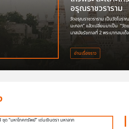
อรุณราชวราราม
วัดอรุณราชวราราม เป็นวัดโบราณสร
มะกอก” แล้วเปลี่ยนมาเป็น “วัด
มาสมัยรัชกาลที่ 2 พระบาทสมเด็จ
อ่านเรื่องราว
ง