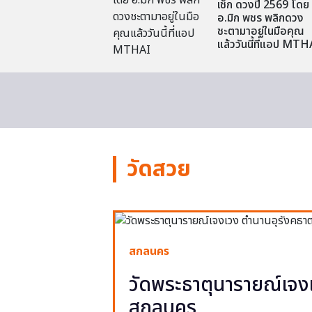
เช็ก ดวงปี 2569 โดย
อ.มิก พชร พลิกดวง
ชะตามาอยู่ในมือคุณ
แล้ววันนี้ที่แอป MTH
วัดสวย
สกลนคร
วัดพระธาตุนารายณ์เจงเ
สกลนคร