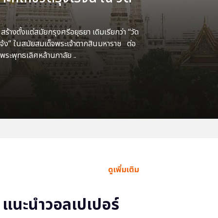
้างตั้งแต่สมัยกรุงศรีอยุธยา เดิมเรียกว่า “วัด
แจ้ง” ในสมัยสมเด็จพระเจ้าตากสินมหาราช ต่อ
พระพุทธเลิศหล้านภาลัย ..
ดูเพิ่มเติม
แนะนำวอลเปเปอร์