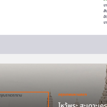
กรุงเทพมหานครฯ
ไหว้พระ สะเดาะเครา