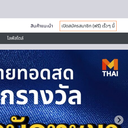
สินค้าแนะนำ
เปิดสมัครสมาชิก (ฟรี) เร็วๆ นี้
ไลฟ์สไตล์