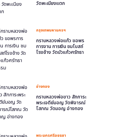
วัดพะเนียงแตก
กรุงเทพมหานครฯ
กราบหลวงพ่อแก้ว ขอพร
การงาน การเงิน ชมโบสถ์
โรงช้าง วัดบัวแก้วศรัทธา
ธรรม
อ่างทอง
กราบหลวงพ่อขาว สักการะ
พระเจดีย์มอญ วัดพิจารณ์
โสภณ วัดมอญ อ่างทอง
พระนครศรีอยุธยา