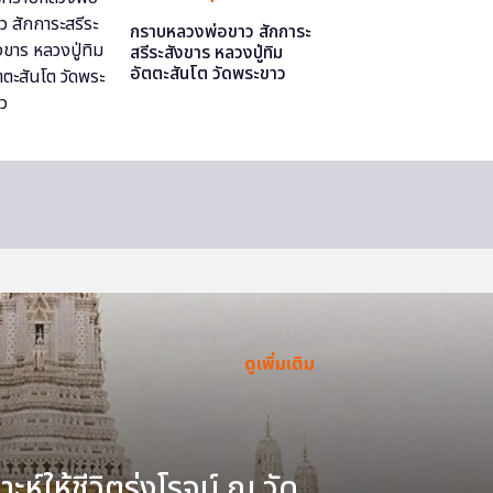
กราบหลวงพ่อขาว สักการะ
สรีระสังขาร หลวงปู่ทิม
อัตตะสันโต วัดพระขาว
ดูเพิ่มเติม
ะห์ให้ชีวิตรุ่งโรจน์ ณ วัด