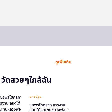
ดูเพิ่มเติม
วัดสวยๆใกล้ฉัน
นครปฐม
ขอพรโชคลาภ การงาน
ลอดใต้มณฑปหลวงพ่อทา