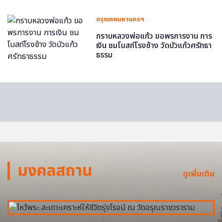
กรุงเทพมหานครฯ
กราบหลวงพ่อแก้ว ขอพรการงาน การ
เงิน ชมโบสถ์โรงช้าง วัดบัวแก้วศรัทธา
ธรรม
มงคลสถาน
ดูเพิ่มเติม