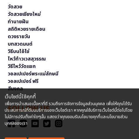
วัดสวย
วัดสวยเชียงใหม่
ทำนายฝัน
สถิติหวยรายเดือน
ดวงรายวัน
บทสวดมนต์
วิธีบนไอ้ไข่
ไหว้ท้าวเวสสุวรรณ
วิธีไหว้วัดแขก
วอลเปเปอร์พระแม่ลักษมี
วอลเปเปอร์ ฟรี
สีมงคล
เว็บไซต์นี้ใช้คุกกี้
เพื่อการนำเสนอเนื้อหาที่ดี รวมถึงการจัดการข้อมูลส่วนบุคคล เพื่อให้คุณได้รับ
FOLLOW US
ประสบการณ์ที่ดีบนบริการของเว็บไซต์เรา หากคุณใช้บริการเว็บไซต์นี้ต่อไปโดย
ไม่มีการปรับตั้งค่าใดๆนั้น แสดงว่าคุณยอมรับนโยบายคุกกี้และนโยบายส่วน
บุคคลของเรา