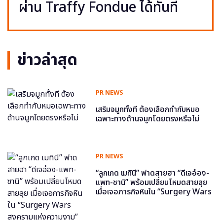
ผ่าน Traffy Fondue ได้ทันที
ข่าวล่าสุด
PR NEWS
เสริมจมูกทั้งที ต้องเลือกทำกับหมอ
เฉพาะทางด้านจมูกโดยตรงหรือไม่
PR NEWS
“ลูกเกด เมทินี” ฟาดสายฮา “ดีเจอ๋อง-
แพท-ซานิ” พร้อมเปลี่ยนโหมดสายลุย
เมื่อเจอภารกิจหินใน “Surgery Wars
สงครามแห่งความงาม” อีพี6