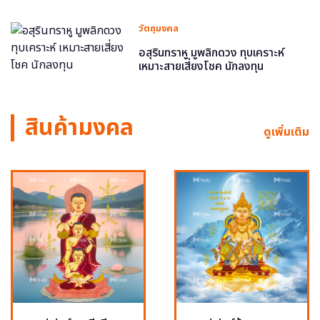
วัตถุมงคล
อสุรินทราหู มูพลิกดวง ทุบเคราะห์
เหมาะสายเสี่ยงโชค นักลงทุน
สินค้ามงคล
ดูเพิ่มเติม