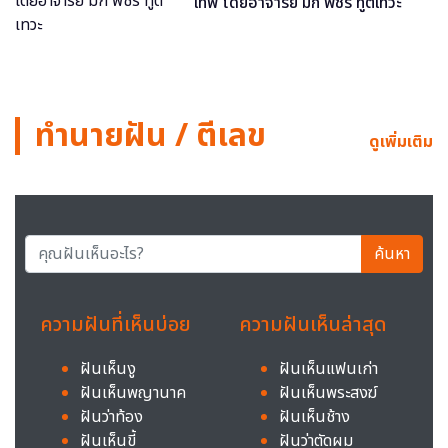
เทพ โดยอาจารย์ มิก พชร ทูตเทวะ
ทำนายฝัน / ตีเลข
ดูเพิ่มเติม
ค้นหา
ความฝันที่เห็นบ่อย
ความฝันเห็นล่าสุด
ฝันเห็นงู
ฝันเห็นแฟนเก่า
ฝันเห็นพญานาค
ฝันเห็นพระสงฆ์
ฝันว่าท้อง
ฝันเห็นช้าง
ฝันเห็นขี้
ฝันว่าตัดผม