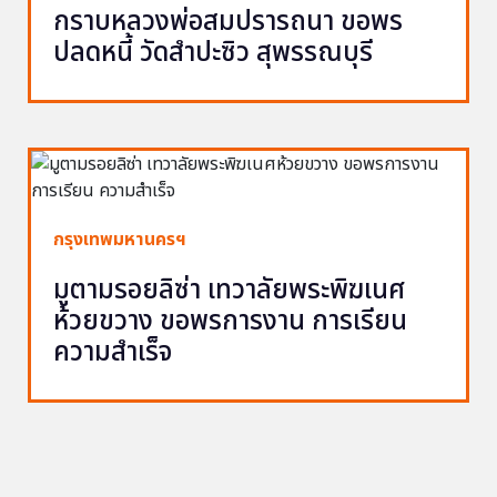
กราบหลวงพ่อสมปรารถนา ขอพร
ปลดหนี้ วัดสำปะซิว สุพรรณบุรี
กรุงเทพมหานครฯ
มูตามรอยลิซ่า เทวาลัยพระพิฆเนศ
ห้วยขวาง ขอพรการงาน การเรียน
ความสำเร็จ