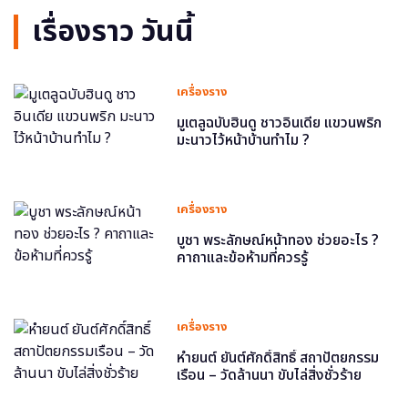
เรื่องราว วันนี้
เครื่องราง
มูเตลูฉบับฮินดู ชาวอินเดีย แขวนพริก
มะนาวไว้หน้าบ้านทำไม ?
เครื่องราง
บูชา พระลักษณ์หน้าทอง ช่วยอะไร ?
คาถาและข้อห้ามที่ควรรู้
เครื่องราง
หำยนต์ ยันต์ศักดิ์สิทธิ์ สถาปัตยกรรม
เรือน – วัดล้านนา ขับไล่สิ่งชั่วร้าย