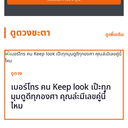
ดูดวงชะตา
ดูเพิ่มเติม
ดูดวง
เบอร์โทร คน Keep look เป๊ะทุก
มุมดูดีทุกองศา คุณล่ะมีเลขคู่นี้
ไหม