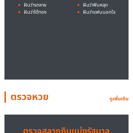
ฝันว่ารถหาย
ฝันว่าฟันหลุด
ฝันว่าได้ทอง
ฝันว่าแฟนนอกใจ
ตรวจหวย
ดูเพิ่มเติม
ตรวจสลากกินแบ่งรัฐบาล