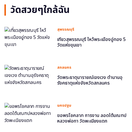
วัดสวยๆใกล้ฉัน
สุพรรณบุรี
เที่ยวสุพรรณบุรี ไหว้พระเมืองอู่ทอง 5
วัดแห่งขุนเขา
สกลนคร
วัดพระธาตุนารายณ์เจงเวง ตำนานอุ
รังคธาตุแห่งจังหวัดสกลนคร
นครปฐม
ขอพรโชคลาภ การงาน ลอดใต้มณฑป
หลวงพ่อทา วัดพะเนียงแตก