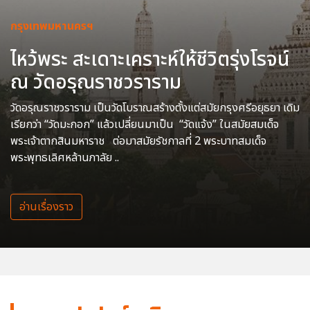
กรุงเทพมหานครฯ
ไหว้พระ สะเดาะเคราะห์ให้ชีวิตรุ่งโรจน์
ณ วัดอรุณราชวราราม
วัดอรุณราชวราราม เป็นวัดโบราณสร้างตั้งแต่สมัยกรุงศรีอยุธยา เดิม
เรียกว่า “วัดมะกอก” แล้วเปลี่ยนมาเป็น “วัดแจ้ง” ในสมัยสมเด็จ
พระเจ้าตากสินมหาราช ต่อมาสมัยรัชกาลที่ 2 พระบาทสมเด็จ
พระพุทธเลิศหล้านภาลัย ..
อ่านเรื่องราว