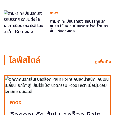
ดูดวง
ตามหา ทะเบียนรถเฮง รถบรรทุก รถ
ขนส่ง ใช้เลขทะเบียนรถอะไรดี โดยอา
จั๊บ ปรับดวงเฮง
ไลฟ์สไตล์
ดูเพิ่มเติม
FOOD