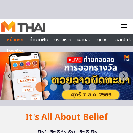
Skip to content
menu
หน้าแรก
ทำนายฝัน
ตรวจหวย
ผลบอล
ดูดวง
วอลเปเปอร
ไลฟ์สไตล์
It's All About Belief
เชื่อในสิ่งที่ทำ ทำในสิ่งที่เชื่อ