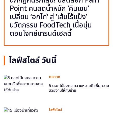
ฉีกกฎคนรักเส้น! ปลดล็อก Pain
Point คนลดน้ำหนัก ‘คินเซน’
เปลี่ยน ‘อกไก่’ สู่ ‘เส้นไร้แป้ง’
นวัตกรรม FoodTech เนื้อนุ่ม
ตอบโจทย์เทรนด์เฮลตี้
ไลฟ์สไตล์ วันนี้
DECOR
5 ดอกไม้มงคล ความหมายดี เพิ่มความ
สวยงามให้กับบ้าน
ไลฟ์สไตล์