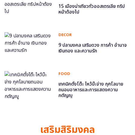
15 เมืองน่าเที่ยวทั่วออสเตรเลีย ทริป
หน้าต้องไป
DECOR
9 ปลามงคล เสริมดวง การค้า อำนาจ
เงินทอง และความรัก
FOOD
เทคนิคตั้งโต๊ะ ไหว้บ๊ะจ่าง กุศโลบาย
ถนอมอาหารและการแสดงความ
กตัญญู
เสริมสิริมงคล