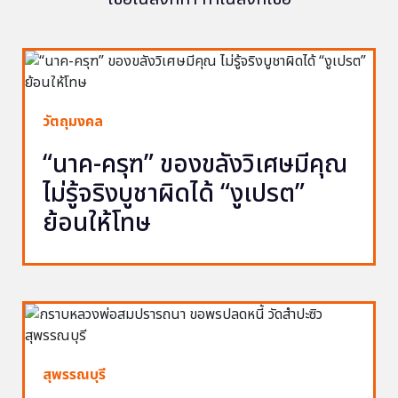
วัตถุมงคล
“นาค-ครุฑ” ของขลังวิเศษมีคุณ
ไม่รู้จริงบูชาผิดได้ “งูเปรต”
ย้อนให้โทษ
สุพรรณบุรี