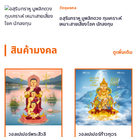
วัตถุมงคล
อสุรินทราหู มูพลิกดวง ทุบเคราะห์
เหมาะสายเสี่ยงโชค นักลงทุน
สินค้ามงคล
ดูเพิ่มเติม
วอลเปเปอร์พระสีวลี
วอลเปเปอร์ท้าวกุเวร