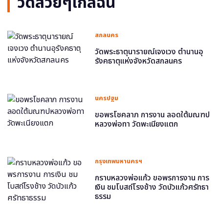
วัดสวยๆใกล้ฉัน
สกลนคร
วัดพระธาตุนารายณ์เจงเวง ตำนานอุ
รังคธาตุแห่งจังหวัดสกลนคร
นครปฐม
ขอพรโชคลาภ การงาน ลอดใต้มณฑป
หลวงพ่อทา วัดพะเนียงแตก
กรุงเทพมหานครฯ
กราบหลวงพ่อแก้ว ขอพรการงาน การ
เงิน ชมโบสถ์โรงช้าง วัดบัวแก้วศรัทธา
ธรรม