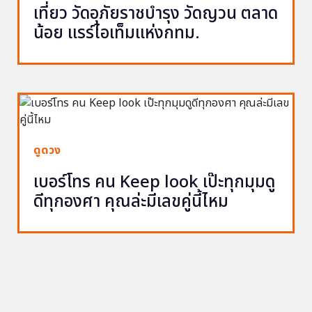
เที่ยว วัดอุภัยราชบำรุง วัดญวน ตลาด
น้อย แรร์ไอเท็มแห่งกทม.
ดูดวง
เบอร์โทร คน Keep look เป๊ะทุกมุมดู
ดีทุกองศา คุณล่ะมีเลขคู่นี้ไหม