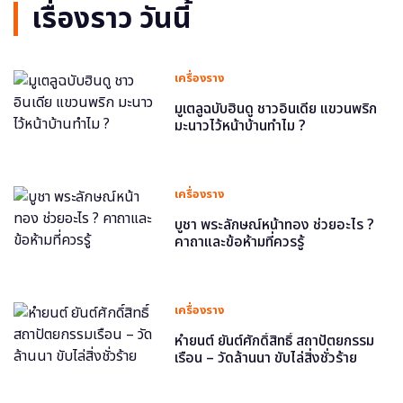
เรื่องราว วันนี้
เครื่องราง
มูเตลูฉบับฮินดู ชาวอินเดีย แขวนพริก
มะนาวไว้หน้าบ้านทำไม ?
เครื่องราง
บูชา พระลักษณ์หน้าทอง ช่วยอะไร ?
คาถาและข้อห้ามที่ควรรู้
เครื่องราง
หำยนต์ ยันต์ศักดิ์สิทธิ์ สถาปัตยกรรม
เรือน – วัดล้านนา ขับไล่สิ่งชั่วร้าย