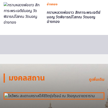
อ่างทอง
กราบหลวงพ่อขาว สักการะพระเจดีย์
มอญ วัดพิจารณ์โสภณ วัดมอญ
อ่างทอง
มงคลสถาน
ดูเพิ่มเติม