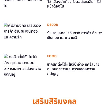
15 เมืองน่าเที่ยวทั่วออสเตรเลีย ทริป
หน้าต้องไป
DECOR
9 ปลามงคล เสริมดวง การค้า อำนาจ
เงินทอง และความรัก
FOOD
เทคนิคตั้งโต๊ะ ไหว้บ๊ะจ่าง กุศโลบาย
ถนอมอาหารและการแสดงความ
กตัญญู
เสริมสิริมงคล