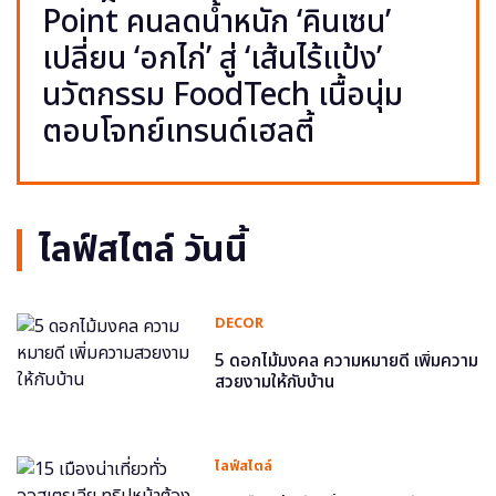
Point คนลดน้ำหนัก ‘คินเซน’
เปลี่ยน ‘อกไก่’ สู่ ‘เส้นไร้แป้ง’
นวัตกรรม FoodTech เนื้อนุ่ม
ตอบโจทย์เทรนด์เฮลตี้
ไลฟ์สไตล์ วันนี้
DECOR
5 ดอกไม้มงคล ความหมายดี เพิ่มความ
สวยงามให้กับบ้าน
ไลฟ์สไตล์