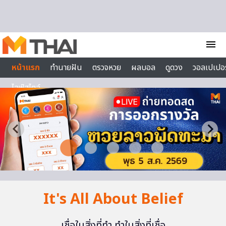
Skip to content
menu
หน้าแรก
ทำนายฝัน
ตรวจหวย
ผลบอล
ดูดวง
วอลเปเปอร
ไลฟ์สไตล์
It's All About Belief
เชื่อในสิ่งที่ทำ ทำในสิ่งที่เชื่อ