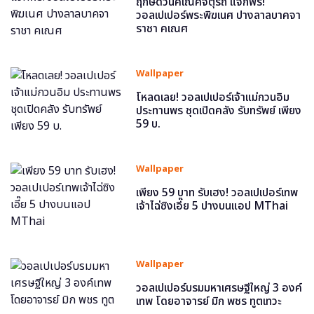
ฤกษ์ดีวันคเณศจตุรถี แจกฟรี!
วอลเปเปอร์พระพิฆเนศ ปางลาลบาคจา
ราชา คเณศ
Wallpaper
โหลดเลย! วอลเปเปอร์เจ้าแม่กวนอิม
ประทานพร ชุดเปิดคลัง รับทรัพย์ เพียง
59 บ.
Wallpaper
เพียง 59 บาท รับเฮง! วอลเปเปอร์เทพ
เจ้าไฉ่ซิงเอี๊ย 5 ปางบนแอป MThai
Wallpaper
วอลเปเปอร์บรมมหาเศรษฐีใหญ่ 3 องค์
เทพ โดยอาจารย์ มิก พชร ทูตเทวะ