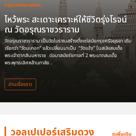
กรุงเทพมหานครฯ
ไหว้พระ สะเดาะเคราะห์ให้ชีวิตรุ่งโรจน์
ณ วัดอรุณราชวราราม
วัดอรุณราชวราราม เป็นวัดโบราณสร้างตั้งแต่สมัยกรุงศรีอยุธยา เดิม
เรียกว่า “วัดมะกอก” แล้วเปลี่ยนมาเป็น “วัดแจ้ง” ในสมัยสมเด็จ
พระเจ้าตากสินมหาราช ต่อมาสมัยรัชกาลที่ 2 พระบาทสมเด็จ
พระพุทธเลิศหล้านภาลัย ..
อ่านเรื่องราว
วอลเปเปอร์เสริมดวง
ดูเพิ่มเติม