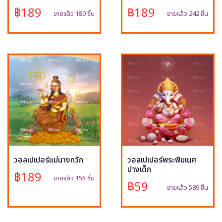
฿189
฿189
ขายแล้ว 180 ชิ้น
ขายแล้ว 242 ชิ้น
วอลเปเปอร์แม่นางกวัก
วอลเปเปอร์พระพิฆเนศ
ปางเด็ก
฿189
ขายแล้ว 155 ชิ้น
฿59
ขายแล้ว 589 ชิ้น