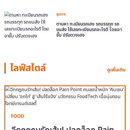
ดูดวง
ตามหา ทะเบียนรถเฮง รถบรรทุก รถ
ขนส่ง ใช้เลขทะเบียนรถอะไรดี โดยอา
จั๊บ ปรับดวงเฮง
ไลฟ์สไตล์
ดูเพิ่มเติม
FOOD