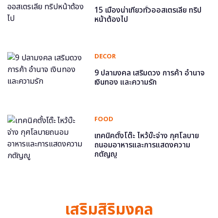
15 เมืองน่าเที่ยวทั่วออสเตรเลีย ทริป
หน้าต้องไป
DECOR
9 ปลามงคล เสริมดวง การค้า อำนาจ
เงินทอง และความรัก
FOOD
เทคนิคตั้งโต๊ะ ไหว้บ๊ะจ่าง กุศโลบาย
ถนอมอาหารและการแสดงความ
กตัญญู
เสริมสิริมงคล