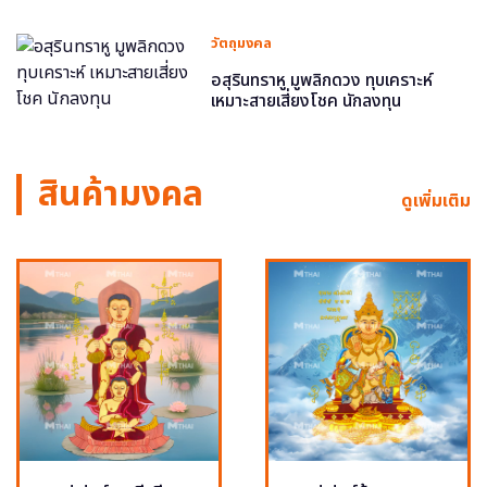
วัตถุมงคล
อสุรินทราหู มูพลิกดวง ทุบเคราะห์
เหมาะสายเสี่ยงโชค นักลงทุน
สินค้ามงคล
ดูเพิ่มเติม