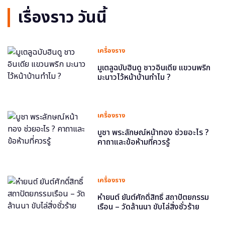
เรื่องราว วันนี้
เครื่องราง
มูเตลูฉบับฮินดู ชาวอินเดีย แขวนพริก
มะนาวไว้หน้าบ้านทำไม ?
เครื่องราง
บูชา พระลักษณ์หน้าทอง ช่วยอะไร ?
คาถาและข้อห้ามที่ควรรู้
เครื่องราง
หำยนต์ ยันต์ศักดิ์สิทธิ์ สถาปัตยกรรม
เรือน – วัดล้านนา ขับไล่สิ่งชั่วร้าย