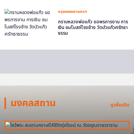
กรุงเทพมหานครฯ
กราบหลวงพ่อแก้ว ขอพรการงาน การ
เงิน ชมโบสถ์โรงช้าง วัดบัวแก้วศรัทธา
ธรรม
มงคลสถาน
ดูเพิ่มเติม