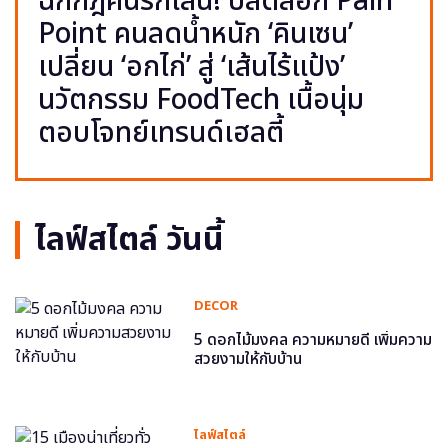
ฉีกกฎคนรักเส้น! ปลดล็อก Pain
Point คนลดน้ำหนัก ‘คินเซน’
เปลี่ยน ‘อกไก่’ สู่ ‘เส้นไร้แป้ง’
นวัตกรรม FoodTech เนื้อนุ่ม
ตอบโจทย์เทรนด์เฮลตี้
ไลฟ์สไตล์ วันนี้
DECOR
5 ดอกไม้มงคล ความหมายดี เพิ่มความ
สวยงามให้กับบ้าน
ไลฟ์สไตล์