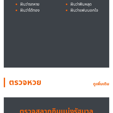
ฝันว่ารถหาย
ฝันว่าฟันหลุด
ฝันว่าได้ทอง
ฝันว่าแฟนนอกใจ
ตรวจหวย
ดูเพิ่มเติม
ตรวจสลากกินแบ่งรัฐบาล