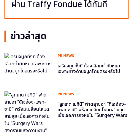
ผ่าน Traffy Fondue ได้ทันที
ข่าวล่าสุด
PR NEWS
เสริมจมูกทั้งที ต้องเลือกทำกับหมอ
เฉพาะทางด้านจมูกโดยตรงหรือไม่
PR NEWS
“ลูกเกด เมทินี” ฟาดสายฮา “ดีเจอ๋อง-
แพท-ซานิ” พร้อมเปลี่ยนโหมดสายลุย
เมื่อเจอภารกิจหินใน “Surgery Wars
สงครามแห่งความงาม” อีพี6