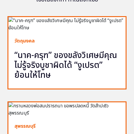
วัตถุมงคล
“นาค-ครุฑ” ของขลังวิเศษมีคุณ
ไม่รู้จริงบูชาผิดได้ “งูเปรต”
ย้อนให้โทษ
สุพรรณบุรี