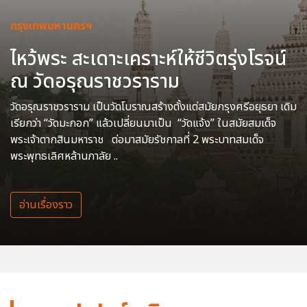
กรุงเทพมหานครฯ
ไหว้พระ สะเดาะเคราะห์ให้ชีวิตรุ่งโรจน์
ณ วัดอรุณราชวราราม
วัดอรุณราชวราราม เป็นวัดโบราณสร้างตั้งแต่สมัยกรุงศรีอยุธยา เดิม
เรียกว่า “วัดมะกอก” แล้วเปลี่ยนมาเป็น “วัดแจ้ง” ในสมัยสมเด็จ
พระเจ้าตากสินมหาราช ต่อมาสมัยรัชกาลที่ 2 พระบาทสมเด็จ
พระพุทธเลิศหล้านภาลัย ..
อ่านเรื่องราว