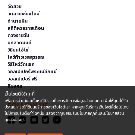
วัดสวย
วัดสวยเชียงใหม่
ทำนายฝัน
สถิติหวยรายเดือน
ดวงรายวัน
บทสวดมนต์
วิธีบนไอ้ไข่
ไหว้ท้าวเวสสุวรรณ
วิธีไหว้วัดแขก
วอลเปเปอร์พระแม่ลักษมี
วอลเปเปอร์ ฟรี
สีมงคล
เว็บไซต์นี้ใช้คุกกี้
เพื่อการนำเสนอเนื้อหาที่ดี รวมถึงการจัดการข้อมูลส่วนบุคคล เพื่อให้คุณได้รับ
FOLLOW US
ประสบการณ์ที่ดีบนบริการของเว็บไซต์เรา หากคุณใช้บริการเว็บไซต์นี้ต่อไปโดย
ไม่มีการปรับตั้งค่าใดๆนั้น แสดงว่าคุณยอมรับนโยบายคุกกี้และนโยบายส่วน
บุคคลของเรา