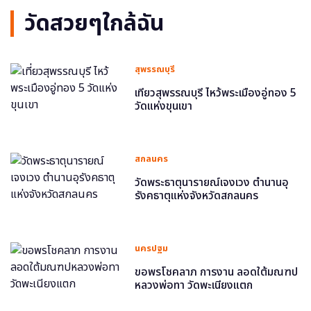
วัดสวยๆใกล้ฉัน
สุพรรณบุรี
เที่ยวสุพรรณบุรี ไหว้พระเมืองอู่ทอง 5
วัดแห่งขุนเขา
สกลนคร
วัดพระธาตุนารายณ์เจงเวง ตำนานอุ
รังคธาตุแห่งจังหวัดสกลนคร
นครปฐม
ขอพรโชคลาภ การงาน ลอดใต้มณฑป
หลวงพ่อทา วัดพะเนียงแตก