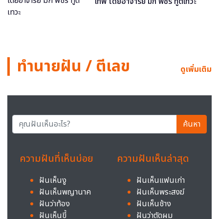
เทพ โดยอาจารย์ มิก พชร ทูตเทวะ
ทำนายฝัน / ตีเลข
ดูเพิ่มเติม
ค้นหา
ความฝันที่เห็นบ่อย
ความฝันเห็นล่าสุด
ฝันเห็นงู
ฝันเห็นแฟนเก่า
ฝันเห็นพญานาค
ฝันเห็นพระสงฆ์
ฝันว่าท้อง
ฝันเห็นช้าง
ฝันเห็นขี้
ฝันว่าตัดผม