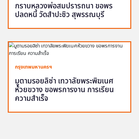
กราบหลวงพ่อสมปรารถนา ขอพร
ปลดหนี้ วัดสำปะซิว สุพรรณบุรี
กรุงเทพมหานครฯ
มูตามรอยลิซ่า เทวาลัยพระพิฆเนศ
ห้วยขวาง ขอพรการงาน การเรียน
ความสำเร็จ