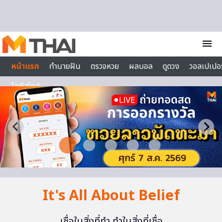
Skip to content
menu
หน้าแรก
ทำนายฝัน
ตรวจหวย
ผลบอล
ดูดวง
วอลเปเปอร
ไลฟ์สไตล์
It's All About Belief
เชื่อในสิ่งที่ทำ ทำในสิ่งที่เชื่อ