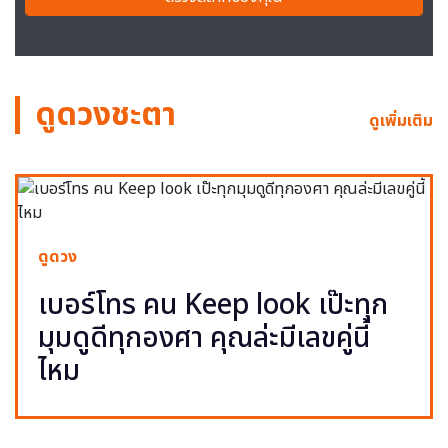
ดูดวงชะตา
ดูเพิ่มเติม
ดูดวง
เบอร์โทร คน Keep look เป๊ะทุก
มุมดูดีทุกองศา คุณล่ะมีเลขคู่นี้
ไหม