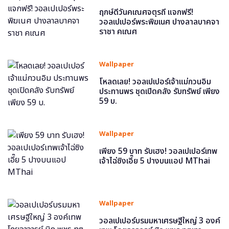
ฤกษ์ดีวันคเณศจตุรถี แจกฟรี!
วอลเปเปอร์พระพิฆเนศ ปางลาลบาคจา
ราชา คเณศ
Wallpaper
โหลดเลย! วอลเปเปอร์เจ้าแม่กวนอิม
ประทานพร ชุดเปิดคลัง รับทรัพย์ เพียง
59 บ.
Wallpaper
เพียง 59 บาท รับเฮง! วอลเปเปอร์เทพ
เจ้าไฉ่ซิงเอี๊ย 5 ปางบนแอป MThai
Wallpaper
วอลเปเปอร์บรมมหาเศรษฐีใหญ่ 3 องค์