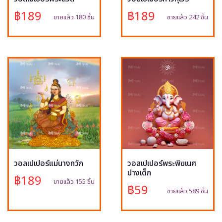
฿189
฿189
ขายแล้ว 180 ชิ้น
ขายแล้ว 242 ชิ้น
วอลเปเปอร์แม่นางกวัก
วอลเปเปอร์พระพิฆเนศ
ปางเด็ก
฿189
ขายแล้ว 155 ชิ้น
฿59
ขายแล้ว 589 ชิ้น