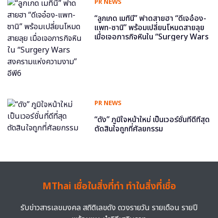
PR NEWS
“ลูกเกด เมทินี” ฟาดสายฮา “ดีเจอ๋อง-
แพท-ซานิ” พร้อมเปลี่ยนโหมดสายลุย
เมื่อเจอภารกิจหินใน “Surgery Wars
สงครามแห่งความงาม” อีพี6
PR NEWS
“ดัง” ภูมิใจหน้าใหม่ เป็นเวอร์ชั่นที่ดีที่สุด
ตัดสินใจถูกที่ศัลยกรรม
MThai เชื่อในสิ่งที่ทำ ทำในสิ่งที่เชื่อ
รับข่าวสารเลขมงคล สถิติเลขดัง ดวงรายวัน รายเดือน รายปี