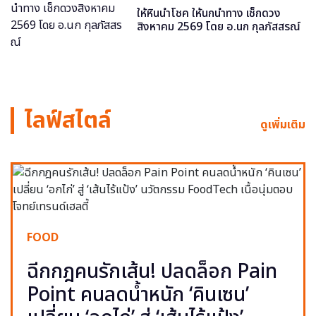
ให้หินนำโชค ให้นกนำทาง เช็กดวง
สิงหาคม 2569 โดย อ.นก กุลภัสสรณ์
ไลฟ์สไตล์
ดูเพิ่มเติม
FOOD
ฉีกกฎคนรักเส้น! ปลดล็อก Pain
Point คนลดน้ำหนัก ‘คินเซน’