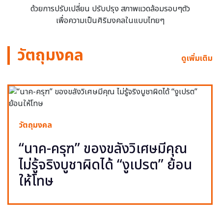
ด้วยการปรับเปลี่ยน ปรับปรุง สภาพแวดล้อมรอบๆตัว
เพื่อความเป็นศิริมงคลในแบบไทยๆ
วัตถุมงคล
ดูเพิ่มเติม
วัตถุมงคล
“นาค-ครุฑ” ของขลังวิเศษมีคุณ
ไม่รู้จริงบูชาผิดได้ “งูเปรต” ย้อน
ให้โทษ