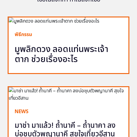
พิธีกรรม
มูพลิกดวง ลอดแท่นพระเจ้า
ตาก ช่วยเรื่องอะไร
NEWS
มาช่า มาแล้ว! ถ้ำนาคี – ถ้ำนาคา ลง
บ่อชุบตัวพญานาคี สุขใจเที่ยวอีสาน