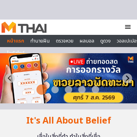
Skip to content
menu
หน้าแรก
ทำนายฝัน
ตรวจหวย
ผลบอล
ดูดวง
วอลเปเปอร
ไลฟ์สไตล์
It's All About Belief
เชื่อในสิ่งที่ทำ ทำในสิ่งที่เชื่อ