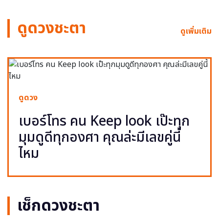
ดูดวงชะตา
ดูเพิ่มเติม
ดูดวง
เบอร์โทร คน Keep look เป๊ะทุก
มุมดูดีทุกองศา คุณล่ะมีเลขคู่นี้
ไหม
เช็กดวงชะตา