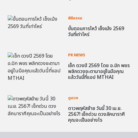
พิธีกรรม
ขั้นตอนการไหว้ เช็งเม้ง 2569
วันที่เท่าไหร่
PR NEWS
เช็ก ดวงปี 2569 โดย อ.มิก พชร
พลิกดวงชะตามาอยู่ในมือคุณ
แล้ววันนี้ที่แอป MTHAI
ดูดวง
ดาวพฤหัสย้าย วันนี้ 30 เม.ย.
2567! เช็กด่วน ดวงลัคนาราศี
คุณจะเป็นอย่างไร