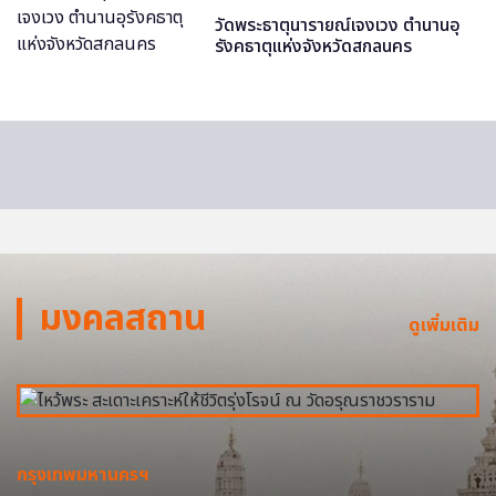
วัดพระธาตุนารายณ์เจงเวง ตำนานอุ
รังคธาตุแห่งจังหวัดสกลนคร
มงคลสถาน
ดูเพิ่มเติม
กรุงเทพมหานครฯ