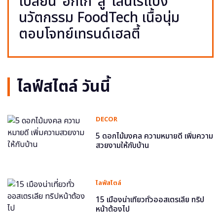
เปลี่ยน ‘อกไก่’ สู่ ‘เส้นไร้แป้ง’
นวัตกรรม FoodTech เนื้อนุ่ม
ตอบโจทย์เทรนด์เฮลตี้
ไลฟ์สไตล์ วันนี้
DECOR
5 ดอกไม้มงคล ความหมายดี เพิ่มความ
สวยงามให้กับบ้าน
ไลฟ์สไตล์
15 เมืองน่าเที่ยวทั่วออสเตรเลีย ทริป
หน้าต้องไป