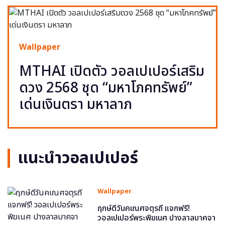
Wallpaper
MTHAI เปิดตัว วอลเปเปอร์เสริม
ดวง 2568 ชุด “มหาโภคทรัพย์”
เด่นเงินตรา มหาลาภ
แนะนำวอลเปเปอร์
Wallpaper
ฤกษ์ดีวันคเณศจตุรถี แจกฟรี!
วอลเปเปอร์พระพิฆเนศ ปางลาลบาคจา