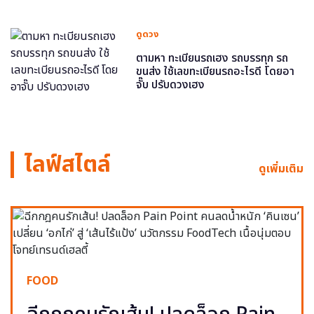
ดูดวง
ตามหา ทะเบียนรถเฮง รถบรรทุก รถ
ขนส่ง ใช้เลขทะเบียนรถอะไรดี โดยอา
จั๊บ ปรับดวงเฮง
ไลฟ์สไตล์
ดูเพิ่มเติม
FOOD