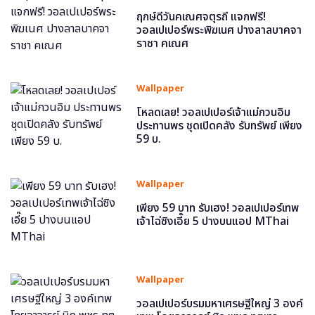
ฤกษ์ดีวันคเณศจตุรถี แจกฟรี!
วอลเปเปอร์พระพิฆเนศ ปางลาลบาคจา
ราชา คเณศ
Wallpaper
โหลดเลย! วอลเปเปอร์เจ้าแม่กวนอิม
ประทานพร ชุดเปิดคลัง รับทรัพย์ เพียง
59 บ.
Wallpaper
เพียง 59 บาท รับเฮง! วอลเปเปอร์เทพ
เจ้าไฉ่ซิงเอี๊ย 5 ปางบนแอป MThai
Wallpaper
วอลเปเปอร์บรมมหาเศรษฐีใหญ่ 3 องค์