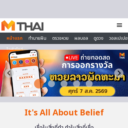
Skip to content
menu
หน้าแรก
ทำนายฝัน
ตรวจหวย
ผลบอล
ดูดวง
วอลเปเปอร
ไลฟ์สไตล์
It's All About Belief
เชื่อในสิ่งที่ทำ ทำในสิ่งที่เชื่อ