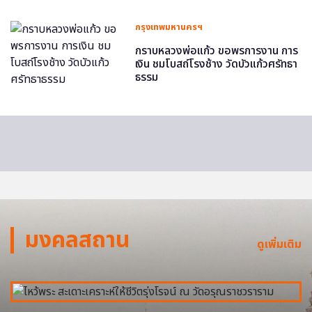
กรุงเทพมหานครฯ
กราบหลวงพ่อแก้ว ขอพรการงาน การ
เงิน ชมโบสถ์โรงช้าง วัดบัวแก้วศรัทธา
ธรรม
มงคลสถาน
ดูเพิ่มเติม