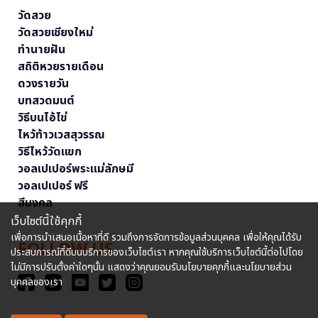
วัดสวย
วัดสวยเชียงใหม่
ทำนายฝัน
สถิติหวยรายเดือน
ดวงรายวัน
บทสวดมนต์
วิธีบนไอ้ไข่
ไหว้ท้าวเวสสุวรรณ
วิธีไหว้วัดแขก
วอลเปเปอร์พระแม่ลักษมี
วอลเปเปอร์ ฟรี
สีมงคล
เว็บไซต์นี้ใช้คุกกี้
เพื่อการนำเสนอเนื้อหาที่ดี รวมถึงการจัดการข้อมูลส่วนบุคคล เพื่อให้คุณได้รับ
FOLLOW US
ประสบการณ์ที่ดีบนบริการของเว็บไซต์เรา หากคุณใช้บริการเว็บไซต์นี้ต่อไปโดย
ไม่มีการปรับตั้งค่าใดๆนั้น แสดงว่าคุณยอมรับนโยบายคุกกี้และนโยบายส่วน
บุคคลของเรา