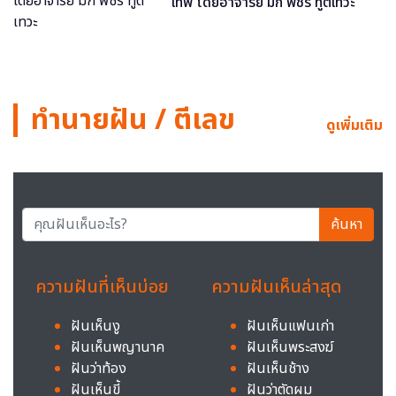
เทพ โดยอาจารย์ มิก พชร ทูตเทวะ
ทำนายฝัน / ตีเลข
ดูเพิ่มเติม
ค้นหา
ความฝันที่เห็นบ่อย
ความฝันเห็นล่าสุด
ฝันเห็นงู
ฝันเห็นแฟนเก่า
ฝันเห็นพญานาค
ฝันเห็นพระสงฆ์
ฝันว่าท้อง
ฝันเห็นช้าง
ฝันเห็นขี้
ฝันว่าตัดผม