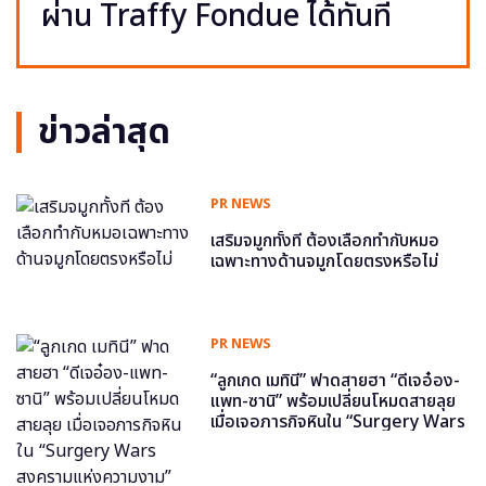
ผ่าน Traffy Fondue ได้ทันที
ข่าวล่าสุด
PR NEWS
เสริมจมูกทั้งที ต้องเลือกทำกับหมอ
เฉพาะทางด้านจมูกโดยตรงหรือไม่
PR NEWS
“ลูกเกด เมทินี” ฟาดสายฮา “ดีเจอ๋อง-
แพท-ซานิ” พร้อมเปลี่ยนโหมดสายลุย
เมื่อเจอภารกิจหินใน “Surgery Wars
สงครามแห่งความงาม” อีพี6