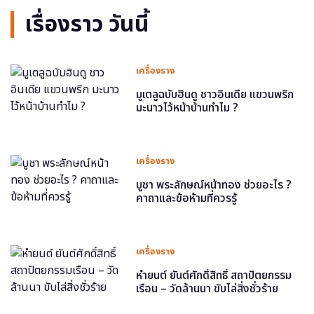
เรื่องราว วันนี้
เครื่องราง
มูเตลูฉบับฮินดู ชาวอินเดีย แขวนพริก
มะนาวไว้หน้าบ้านทำไม ?
เครื่องราง
บูชา พระลักษณ์หน้าทอง ช่วยอะไร ?
คาถาและข้อห้ามที่ควรรู้
เครื่องราง
หำยนต์ ยันต์ศักดิ์สิทธิ์ สถาปัตยกรรม
เรือน – วัดล้านนา ขับไล่สิ่งชั่วร้าย