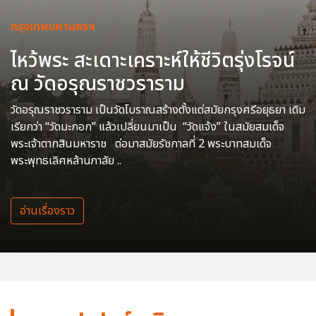
กรุงเทพมหานครฯ
ไหว้พระ สะเดาะเคราะห์ให้ชีวิตรุ่งโรจน์
ณ วัดอรุณราชวราราม
วัดอรุณราชวราราม เป็นวัดโบราณสร้างตั้งแต่สมัยกรุงศรีอยุธยา เดิม
เรียกว่า “วัดมะกอก” แล้วเปลี่ยนมาเป็น “วัดแจ้ง” ในสมัยสมเด็จ
พระเจ้าตากสินมหาราช ต่อมาสมัยรัชกาลที่ 2 พระบาทสมเด็จ
พระพุทธเลิศหล้านภาลัย ..
อ่านเรื่องราว