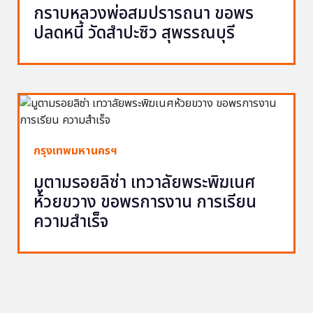
กราบหลวงพ่อสมปรารถนา ขอพร
ปลดหนี้ วัดสำปะซิว สุพรรณบุรี
กรุงเทพมหานครฯ
มูตามรอยลิซ่า เทวาลัยพระพิฆเนศ
ห้วยขวาง ขอพรการงาน การเรียน
ความสำเร็จ