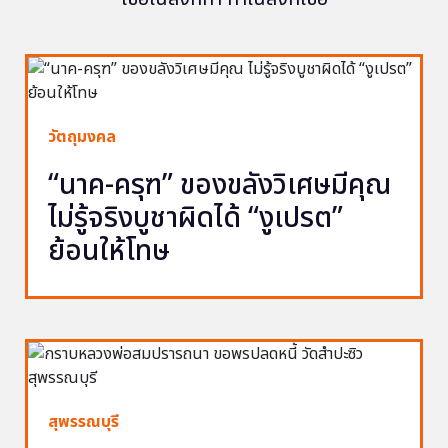
วัตถุมงคล
“นาค-ครุฑ” ของขลังวิเศษมีคุณ
ไม่รู้จริงบูชาผิดได้ “งูเปรต”
ย้อนให้โทษ
สุพรรณบุรี