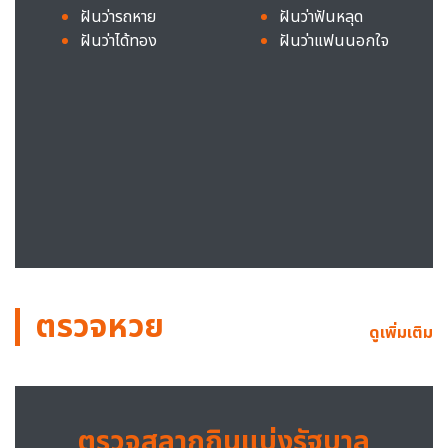
ฝันว่ารถหาย
ฝันว่าฟันหลุด
ฝันว่าได้ทอง
ฝันว่าแฟนนอกใจ
ตรวจหวย
ดูเพิ่มเติม
ตรวจสลากกินแบ่งรัฐบาล