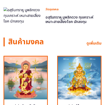
วัตถุมงคล
อสุรินทราหู มูพลิกดวง ทุบเคราะห์
เหมาะสายเสี่ยงโชค นักลงทุน
สินค้ามงคล
ดูเพิ่มเติม