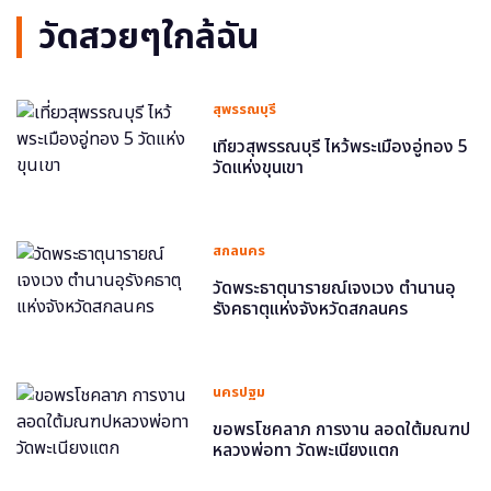
วัดสวยๆใกล้ฉัน
สุพรรณบุรี
เที่ยวสุพรรณบุรี ไหว้พระเมืองอู่ทอง 5
วัดแห่งขุนเขา
สกลนคร
วัดพระธาตุนารายณ์เจงเวง ตำนานอุ
รังคธาตุแห่งจังหวัดสกลนคร
นครปฐม
ขอพรโชคลาภ การงาน ลอดใต้มณฑป
หลวงพ่อทา วัดพะเนียงแตก