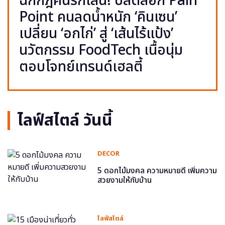
ฉีกกฎคนรักเส้น! ปลดล็อก Pain
Point คนลดน้ำหนัก ‘คินเซน’
เปลี่ยน ‘อกไก่’ สู่ ‘เส้นไร้แป้ง’
นวัตกรรม FoodTech เนื้อนุ่ม
ตอบโจทย์เทรนด์เฮลตี้
ไลฟ์สไตล์ วันนี้
DECOR
5 ดอกไม้มงคล ความหมายดี เพิ่มความ
สวยงามให้กับบ้าน
ไลฟ์สไตล์