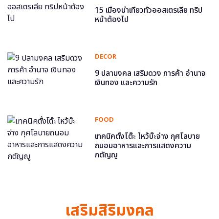
15 เมืองน่าเที่ยวทั่วออสเตรเลีย ทริป
หน้าต้องไป
DECOR
9 ปลามงคล เสริมดวง การค้า อำนาจ
เงินทอง และความรัก
FOOD
เทคนิคตั้งโต๊ะ ไหว้บ๊ะจ่าง กุศโลบาย
ถนอมอาหารและการแสดงความ
กตัญญู
เสริมสิริมงคล