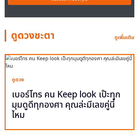
ดูดวงชะตา
ดูเพิ่มเติม
ดูดวง
เบอร์โทร คน Keep look เป๊ะทุก
มุมดูดีทุกองศา คุณล่ะมีเลขคู่นี้
ไหม