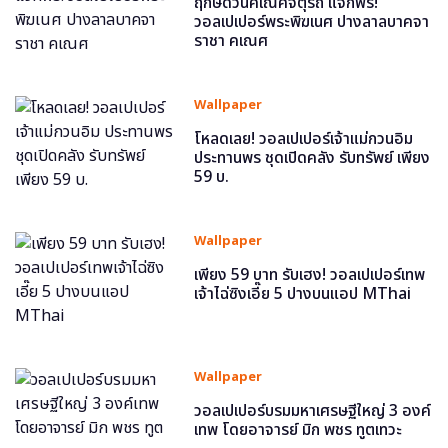
ฤกษ์ดีวันคเณศจตุรถี แจกฟรี!
วอลเปเปอร์พระพิฆเนศ ปางลาลบาคจา
ราชา คเณศ
Wallpaper
โหลดเลย! วอลเปเปอร์เจ้าแม่กวนอิม
ประทานพร ชุดเปิดคลัง รับทรัพย์ เพียง
59 บ.
Wallpaper
เพียง 59 บาท รับเฮง! วอลเปเปอร์เทพ
เจ้าไฉ่ซิงเอี๊ย 5 ปางบนแอป MThai
Wallpaper
วอลเปเปอร์บรมมหาเศรษฐีใหญ่ 3 องค์
เทพ โดยอาจารย์ มิก พชร ทูตเทวะ