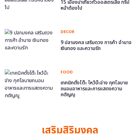
15 เมืองน่าเที่ยวทั่วออสเตรเลีย ทริป
หน้าต้องไป
DECOR
9 ปลามงคล เสริมดวง การค้า อำนาจ
เงินทอง และความรัก
FOOD
เทคนิคตั้งโต๊ะ ไหว้บ๊ะจ่าง กุศโลบาย
ถนอมอาหารและการแสดงความ
กตัญญู
เสริมสิริมงคล