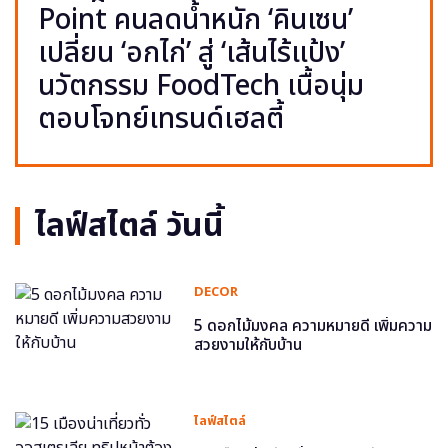
Point คนลดน้ำหนัก ‘คินเซน’
เปลี่ยน ‘อกไก่’ สู่ ‘เส้นไร้แป้ง’
นวัตกรรม FoodTech เนื้อนุ่ม
ตอบโจทย์เทรนด์เฮลตี้
ไลฟ์สไตล์ วันนี้
DECOR
5 ดอกไม้มงคล ความหมายดี เพิ่มความ
สวยงามให้กับบ้าน
ไลฟ์สไตล์