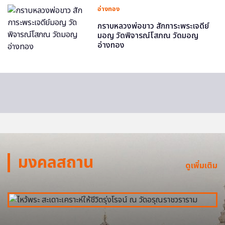
อ่างทอง
กราบหลวงพ่อขาว สักการะพระเจดีย์
มอญ วัดพิจารณ์โสภณ วัดมอญ
อ่างทอง
มงคลสถาน
ดูเพิ่มเติม