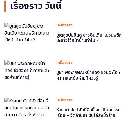
เรื่องราว วันนี้
เครื่องราง
มูเตลูฉบับฮินดู ชาวอินเดีย แขวนพริก
มะนาวไว้หน้าบ้านทำไม ?
เครื่องราง
บูชา พระลักษณ์หน้าทอง ช่วยอะไร ?
คาถาและข้อห้ามที่ควรรู้
เครื่องราง
หำยนต์ ยันต์ศักดิ์สิทธิ์ สถาปัตยกรรม
เรือน – วัดล้านนา ขับไล่สิ่งชั่วร้าย