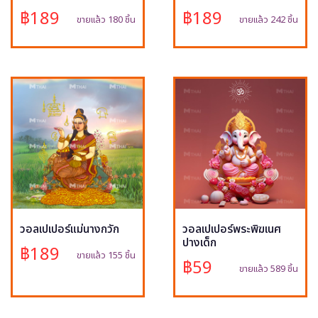
฿189
฿189
ขายแล้ว 180 ชิ้น
ขายแล้ว 242 ชิ้น
วอลเปเปอร์แม่นางกวัก
วอลเปเปอร์พระพิฆเนศ
ปางเด็ก
฿189
ขายแล้ว 155 ชิ้น
฿59
ขายแล้ว 589 ชิ้น