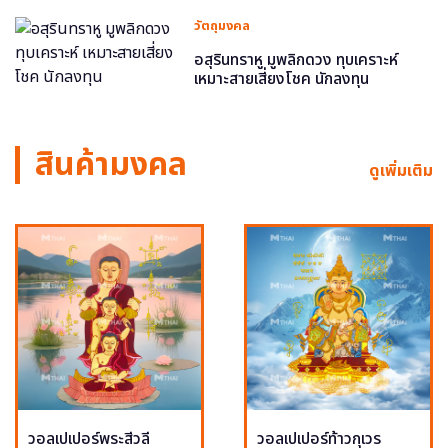
วัตถุมงคล
อสุรินทราหู มูพลิกดวง ทุบเคราะห์
เหมาะสายเสี่ยงโชค นักลงทุน
สินค้ามงคล
ดูเพิ่มเติม
วอลเปเปอร์พระสีวลี
วอลเปเปอร์ท้าวกุเวร