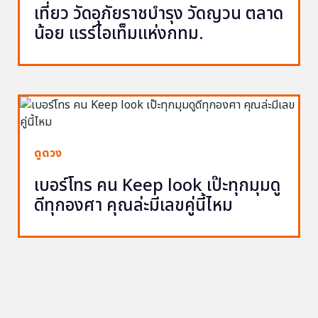
เที่ยว วัดอุภัยราชบำรุง วัดญวน ตลาด
น้อย แรร์ไอเท็มแห่งกทม.
ดูดวง
เบอร์โทร คน Keep look เป๊ะทุกมุมดู
ดีทุกองศา คุณล่ะมีเลขคู่นี้ไหม