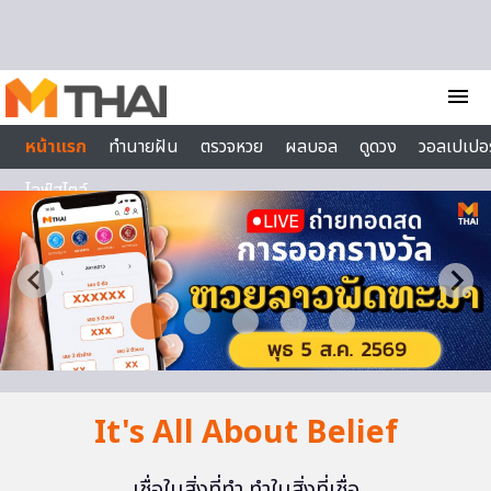
Skip to content
menu
หน้าแรก
ทำนายฝัน
ตรวจหวย
ผลบอล
ดูดวง
วอลเปเปอร
ไลฟ์สไตล์
It's All About Belief
เชื่อในสิ่งที่ทำ ทำในสิ่งที่เชื่อ