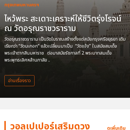
กรุงเทพมหานครฯ
ไหว้พระ สะเดาะเคราะห์ให้ชีวิตรุ่งโรจน์
ณ วัดอรุณราชวราราม
วัดอรุณราชวราราม เป็นวัดโบราณสร้างตั้งแต่สมัยกรุงศรีอยุธยา เดิม
เรียกว่า “วัดมะกอก” แล้วเปลี่ยนมาเป็น “วัดแจ้ง” ในสมัยสมเด็จ
พระเจ้าตากสินมหาราช ต่อมาสมัยรัชกาลที่ 2 พระบาทสมเด็จ
พระพุทธเลิศหล้านภาลัย ..
อ่านเรื่องราว
วอลเปเปอร์เสริมดวง
ดูเพิ่มเติม