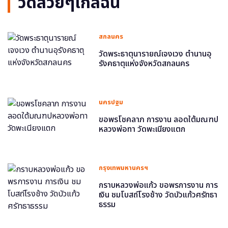
วัดสวยๆใกล้ฉัน
สกลนคร
วัดพระธาตุนารายณ์เจงเวง ตำนานอุ
รังคธาตุแห่งจังหวัดสกลนคร
นครปฐม
ขอพรโชคลาภ การงาน ลอดใต้มณฑป
หลวงพ่อทา วัดพะเนียงแตก
กรุงเทพมหานครฯ
กราบหลวงพ่อแก้ว ขอพรการงาน การ
เงิน ชมโบสถ์โรงช้าง วัดบัวแก้วศรัทธา
ธรรม