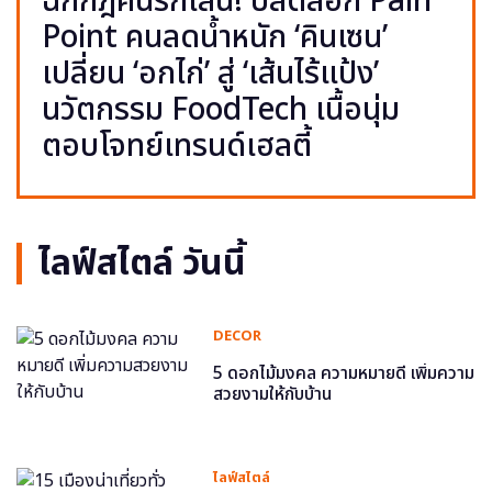
ฉีกกฎคนรักเส้น! ปลดล็อก Pain
Point คนลดน้ำหนัก ‘คินเซน’
เปลี่ยน ‘อกไก่’ สู่ ‘เส้นไร้แป้ง’
นวัตกรรม FoodTech เนื้อนุ่ม
ตอบโจทย์เทรนด์เฮลตี้
ไลฟ์สไตล์ วันนี้
DECOR
5 ดอกไม้มงคล ความหมายดี เพิ่มความ
สวยงามให้กับบ้าน
ไลฟ์สไตล์