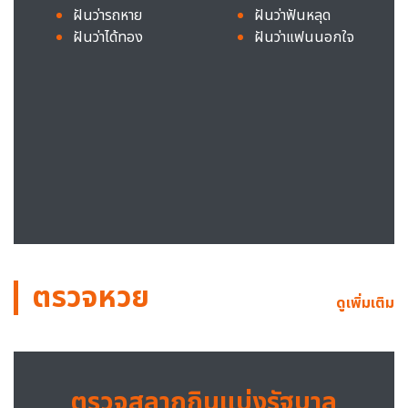
ฝันว่ารถหาย
ฝันว่าฟันหลุด
ฝันว่าได้ทอง
ฝันว่าแฟนนอกใจ
ตรวจหวย
ดูเพิ่มเติม
ตรวจสลากกินแบ่งรัฐบาล