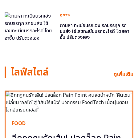
ดูดวง
ตามหา ทะเบียนรถเฮง รถบรรทุก รถ
ขนส่ง ใช้เลขทะเบียนรถอะไรดี โดยอา
จั๊บ ปรับดวงเฮง
ไลฟ์สไตล์
ดูเพิ่มเติม
FOOD