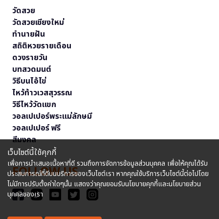
วัดสวย
วัดสวยเชียงใหม่
ทำนายฝัน
สถิติหวยรายเดือน
ดวงรายวัน
บทสวดมนต์
วิธีบนไอ้ไข่
ไหว้ท้าวเวสสุวรรณ
วิธีไหว้วัดแขก
วอลเปเปอร์พระแม่ลักษมี
วอลเปเปอร์ ฟรี
สีมงคล
เว็บไซต์นี้ใช้คุกกี้
เพื่อการนำเสนอเนื้อหาที่ดี รวมถึงการจัดการข้อมูลส่วนบุคคล เพื่อให้คุณได้รับ
FOLLOW US
ประสบการณ์ที่ดีบนบริการของเว็บไซต์เรา หากคุณใช้บริการเว็บไซต์นี้ต่อไปโดย
ไม่มีการปรับตั้งค่าใดๆนั้น แสดงว่าคุณยอมรับนโยบายคุกกี้และนโยบายส่วน
บุคคลของเรา