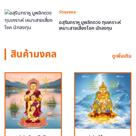
วัตถุมงคล
อสุรินทราหู มูพลิกดวง ทุบเคราะห์
เหมาะสายเสี่ยงโชค นักลงทุน
สินค้ามงคล
ดูเพิ่มเติม