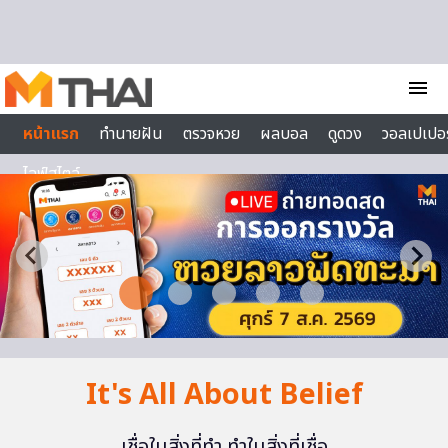
Skip to content
menu
หน้าแรก
ทำนายฝัน
ตรวจหวย
ผลบอล
ดูดวง
วอลเปเปอร
ไลฟ์สไตล์
It's All About Belief
เชื่อในสิ่งที่ทำ ทำในสิ่งที่เชื่อ