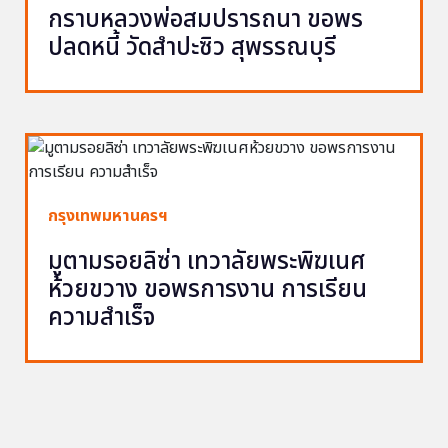
กราบหลวงพ่อสมปรารถนา ขอพร
ปลดหนี้ วัดสำปะซิว สุพรรณบุรี
กรุงเทพมหานครฯ
มูตามรอยลิซ่า เทวาลัยพระพิฆเนศ
ห้วยขวาง ขอพรการงาน การเรียน
ความสำเร็จ