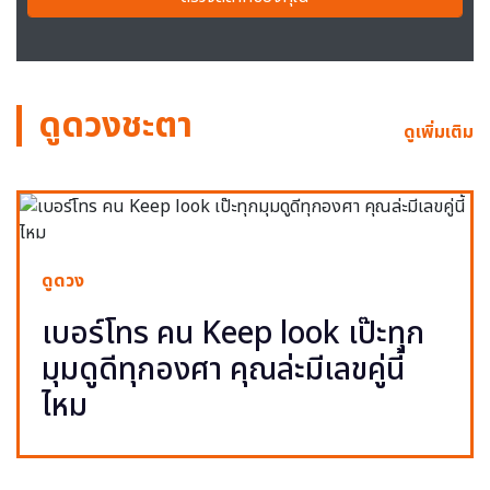
ดูดวงชะตา
ดูเพิ่มเติม
ดูดวง
เบอร์โทร คน Keep look เป๊ะทุก
มุมดูดีทุกองศา คุณล่ะมีเลขคู่นี้
ไหม