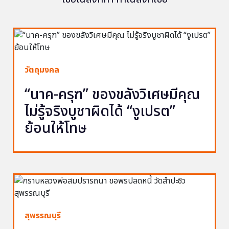
วัตถุมงคล
“นาค-ครุฑ” ของขลังวิเศษมีคุณ
ไม่รู้จริงบูชาผิดได้ “งูเปรต”
ย้อนให้โทษ
สุพรรณบุรี