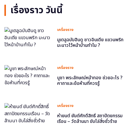
เรื่องราว วันนี้
เครื่องราง
มูเตลูฉบับฮินดู ชาวอินเดีย แขวนพริก
มะนาวไว้หน้าบ้านทำไม ?
เครื่องราง
บูชา พระลักษณ์หน้าทอง ช่วยอะไร ?
คาถาและข้อห้ามที่ควรรู้
เครื่องราง
หำยนต์ ยันต์ศักดิ์สิทธิ์ สถาปัตยกรรม
เรือน – วัดล้านนา ขับไล่สิ่งชั่วร้าย