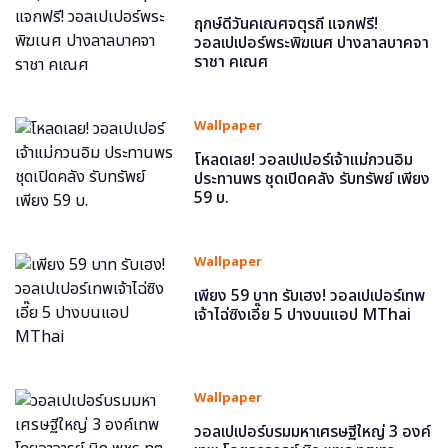
ฤกษ์ดีวันคเณศจตุรถี แจกฟรี!
วอลเปเปอร์พระพิฆเนศ ปางลาลบาคจา
ราชา คเณศ
Wallpaper
โหลดเลย! วอลเปเปอร์เจ้าแม่กวนอิม
ประทานพร ชุดเปิดคลัง รับทรัพย์ เพียง
59 บ.
Wallpaper
เพียง 59 บาท รับเฮง! วอลเปเปอร์เทพ
เจ้าไฉ่ซิงเอี๊ย 5 ปางบนแอป MThai
Wallpaper
วอลเปเปอร์บรมมหาเศรษฐีใหญ่ 3 องค์