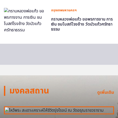
กรุงเทพมหานครฯ
กราบหลวงพ่อแก้ว ขอพรการงาน การ
เงิน ชมโบสถ์โรงช้าง วัดบัวแก้วศรัทธา
ธรรม
มงคลสถาน
ดูเพิ่มเติม