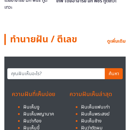
เทพ โดยอาจารย์ มิก พชร ทูตเทวะ
ทำนายฝัน / ตีเลข
ดูเพิ่มเติม
ค้นหา
ความฝันที่เห็นบ่อย
ความฝันเห็นล่าสุด
ฝันเห็นงู
ฝันเห็นแฟนเก่า
ฝันเห็นพญานาค
ฝันเห็นพระสงฆ์
ฝันว่าท้อง
ฝันเห็นช้าง
ฝันเห็นขี้
ฝันว่าตัดผม