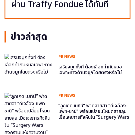
ผ่าน Traffy Fondue ได้ทันที
ข่าวล่าสุด
PR NEWS
เสริมจมูกทั้งที ต้องเลือกทำกับหมอ
เฉพาะทางด้านจมูกโดยตรงหรือไม่
PR NEWS
“ลูกเกด เมทินี” ฟาดสายฮา “ดีเจอ๋อง-
แพท-ซานิ” พร้อมเปลี่ยนโหมดสายลุย
เมื่อเจอภารกิจหินใน “Surgery Wars
สงครามแห่งความงาม” อีพี6