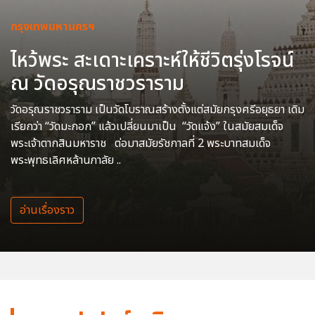
กรุงเทพมหานครฯ
ไหว้พระ สะเดาะเคราะห์ให้ชีวิตรุ่งโรจน์
ณ วัดอรุณราชวราราม
วัดอรุณราชวราราม เป็นวัดโบราณสร้างตั้งแต่สมัยกรุงศรีอยุธยา เดิม
เรียกว่า “วัดมะกอก” แล้วเปลี่ยนมาเป็น “วัดแจ้ง” ในสมัยสมเด็จ
พระเจ้าตากสินมหาราช ต่อมาสมัยรัชกาลที่ 2 พระบาทสมเด็จ
พระพุทธเลิศหล้านภาลัย ..
อ่านเรื่องราว