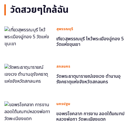
วัดสวยๆใกล้ฉัน
สุพรรณบุรี
เที่ยวสุพรรณบุรี ไหว้พระเมืองอู่ทอง 5
วัดแห่งขุนเขา
สกลนคร
วัดพระธาตุนารายณ์เจงเวง ตำนานอุ
รังคธาตุแห่งจังหวัดสกลนคร
นครปฐม
ขอพรโชคลาภ การงาน ลอดใต้มณฑป
หลวงพ่อทา วัดพะเนียงแตก