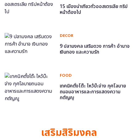
15 เมืองน่าเที่ยวทั่วออสเตรเลีย ทริป
หน้าต้องไป
DECOR
9 ปลามงคล เสริมดวง การค้า อำนาจ
เงินทอง และความรัก
FOOD
เทคนิคตั้งโต๊ะ ไหว้บ๊ะจ่าง กุศโลบาย
ถนอมอาหารและการแสดงความ
กตัญญู
เสริมสิริมงคล