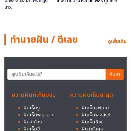
เทพ โดยอาจารย์ มิก พชร ทูตเทวะ
ทำนายฝัน / ตีเลข
ดูเพิ่มเติม
ค้นหา
ความฝันที่เห็นบ่อย
ความฝันเห็นล่าสุด
ฝันเห็นงู
ฝันเห็นแฟนเก่า
ฝันเห็นพญานาค
ฝันเห็นพระสงฆ์
ฝันว่าท้อง
ฝันเห็นช้าง
ฝันเห็นขี้
ฝันว่าตัดผม