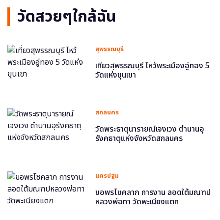
วัดสวยๆใกล้ฉัน
สุพรรณบุรี
เที่ยวสุพรรณบุรี ไหว้พระเมืองอู่ทอง 5
วัดแห่งขุนเขา
สกลนคร
วัดพระธาตุนารายณ์เจงเวง ตำนานอุ
รังคธาตุแห่งจังหวัดสกลนคร
นครปฐม
ขอพรโชคลาภ การงาน ลอดใต้มณฑป
หลวงพ่อทา วัดพะเนียงแตก