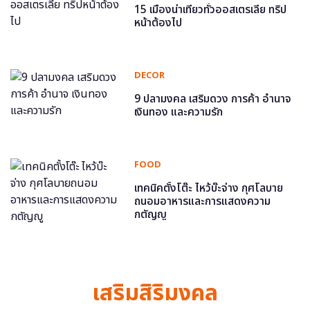
15 เมืองน่าเที่ยวทั่วออสเตรเลีย ทริป
หน้าต้องไป
DECOR
9 ปลามงคล เสริมดวง การค้า อำนาจ
เงินทอง และความรัก
FOOD
เทคนิคตั้งโต๊ะ ไหว้บ๊ะจ่าง กุศโลบาย
ถนอมอาหารและการแสดงความ
กตัญญู
เสริมสิริมงคล