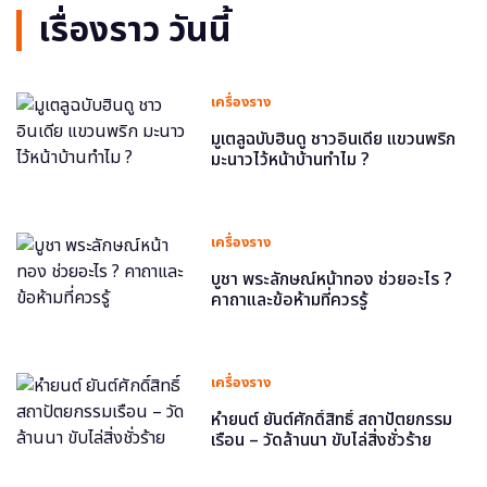
เรื่องราว วันนี้
เครื่องราง
มูเตลูฉบับฮินดู ชาวอินเดีย แขวนพริก
มะนาวไว้หน้าบ้านทำไม ?
เครื่องราง
บูชา พระลักษณ์หน้าทอง ช่วยอะไร ?
คาถาและข้อห้ามที่ควรรู้
เครื่องราง
หำยนต์ ยันต์ศักดิ์สิทธิ์ สถาปัตยกรรม
เรือน – วัดล้านนา ขับไล่สิ่งชั่วร้าย