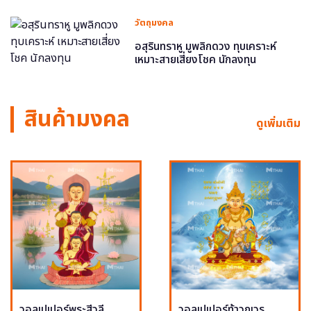
วัตถุมงคล
อสุรินทราหู มูพลิกดวง ทุบเคราะห์
เหมาะสายเสี่ยงโชค นักลงทุน
สินค้ามงคล
ดูเพิ่มเติม
วอลเปเปอร์พระสีวลี
วอลเปเปอร์ท้าวกุเวร