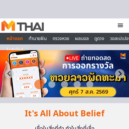
Skip to content
menu
หน้าแรก
ทำนายฝัน
ตรวจหวย
ผลบอล
ดูดวง
วอลเปเปอร
ไลฟ์สไตล์
It's All About Belief
เชื่อในสิ่งที่ทำ ทำในสิ่งที่เชื่อ