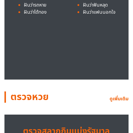
ฝันว่ารถหาย
ฝันว่าฟันหลุด
ฝันว่าได้ทอง
ฝันว่าแฟนนอกใจ
ตรวจหวย
ดูเพิ่มเติม
ตรวจสลากกินแบ่งรัฐบาล