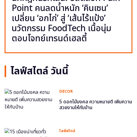
Point คนลดน้ำหนัก ‘คินเซน’
เปลี่ยน ‘อกไก่’ สู่ ‘เส้นไร้แป้ง’
นวัตกรรม FoodTech เนื้อนุ่ม
ตอบโจทย์เทรนด์เฮลตี้
ไลฟ์สไตล์ วันนี้
DECOR
5 ดอกไม้มงคล ความหมายดี เพิ่มความ
สวยงามให้กับบ้าน
ไลฟ์สไตล์