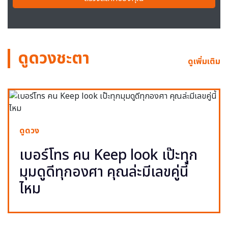
ดูดวงชะตา
ดูเพิ่มเติม
ดูดวง
เบอร์โทร คน Keep look เป๊ะทุก
มุมดูดีทุกองศา คุณล่ะมีเลขคู่นี้
ไหม