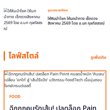
ดูดวงรายเดือน
ให้หินนำโชค ให้นกนำทาง เช็กดวง
สิงหาคม 2569 โดย อ.นก กุลภัสสรณ์
ไลฟ์สไตล์
ดูเพิ่มเติม
FOOD
ฉีกกฎคนรักเส้น! ปลดล็อก Pain