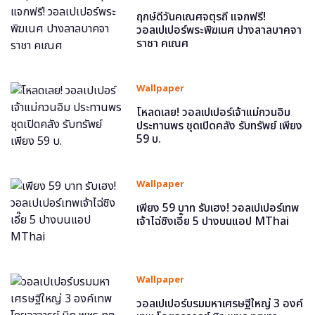
ฤกษ์ดีวันคเณศจตุรถี แจกฟรี!
วอลเปเปอร์พระพิฆเนศ ปางลาลบาคจา
ราชา คเณศ
Wallpaper
โหลดเลย! วอลเปเปอร์เจ้าแม่กวนอิม
ประทานพร ชุดเปิดคลัง รับทรัพย์ เพียง
59 บ.
Wallpaper
เพียง 59 บาท รับเฮง! วอลเปเปอร์เทพ
เจ้าไฉ่ซิงเอี๊ย 5 ปางบนแอป MThai
Wallpaper
วอลเปเปอร์บรมมหาเศรษฐีใหญ่ 3 องค์