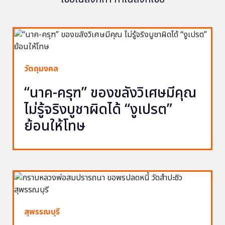
วัตถุมงคล
“นาค-ครุฑ” ของขลังวิเศษมีคุณ
ไม่รู้จริงบูชาผิดได้ “งูเปรต”
ย้อนให้โทษ
สุพรรณบุรี