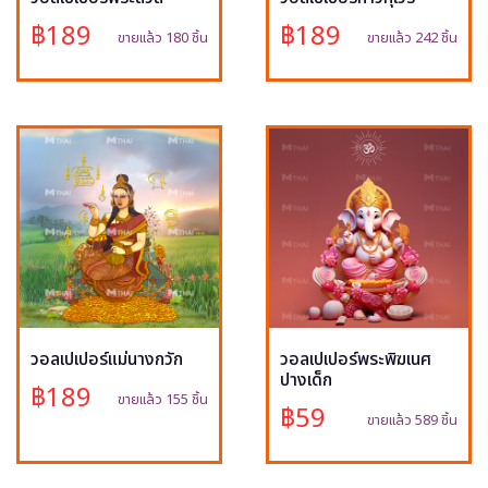
฿189
฿189
ขายแล้ว 180 ชิ้น
ขายแล้ว 242 ชิ้น
วอลเปเปอร์แม่นางกวัก
วอลเปเปอร์พระพิฆเนศ
ปางเด็ก
฿189
ขายแล้ว 155 ชิ้น
฿59
ขายแล้ว 589 ชิ้น