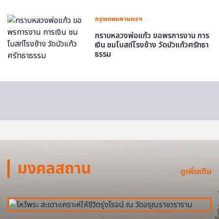
กรุงเทพมหานครฯ
กราบหลวงพ่อแก้ว ขอพรการงาน การ
เงิน ชมโบสถ์โรงช้าง วัดบัวแก้วศรัทธา
ธรรม
มงคลสถาน
ดูเพิ่มเติม