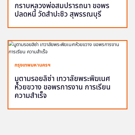
กราบหลวงพ่อสมปรารถนา ขอพร
ปลดหนี้ วัดสำปะซิว สุพรรณบุรี
กรุงเทพมหานครฯ
มูตามรอยลิซ่า เทวาลัยพระพิฆเนศ
ห้วยขวาง ขอพรการงาน การเรียน
ความสำเร็จ