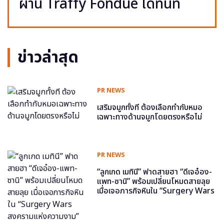
ผ่าน Traffy Fondue ได้ทันที
ข่าวล่าสุด
PR NEWS
เสริมจมูกทั้งที ต้องเลือกทำกับหมอ
เฉพาะทางด้านจมูกโดยตรงหรือไม่
PR NEWS
“ลูกเกด เมทินี” ฟาดสายฮา “ดีเจอ๋อง-
แพท-ซานิ” พร้อมเปลี่ยนโหมดสายลุย
เมื่อเจอภารกิจหินใน “Surgery Wars
สงครามแห่งความงาม” อีพี6