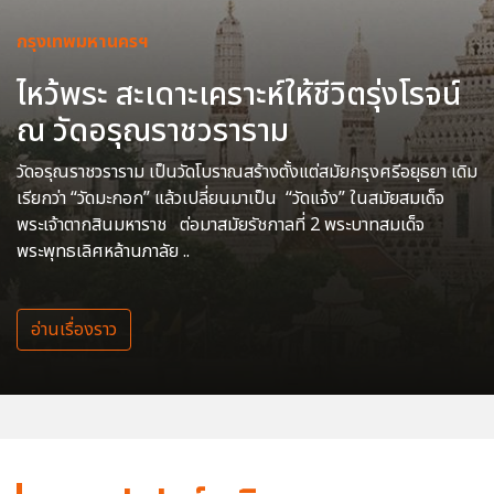
กรุงเทพมหานครฯ
ไหว้พระ สะเดาะเคราะห์ให้ชีวิตรุ่งโรจน์
ณ วัดอรุณราชวราราม
วัดอรุณราชวราราม เป็นวัดโบราณสร้างตั้งแต่สมัยกรุงศรีอยุธยา เดิม
เรียกว่า “วัดมะกอก” แล้วเปลี่ยนมาเป็น “วัดแจ้ง” ในสมัยสมเด็จ
พระเจ้าตากสินมหาราช ต่อมาสมัยรัชกาลที่ 2 พระบาทสมเด็จ
พระพุทธเลิศหล้านภาลัย ..
อ่านเรื่องราว