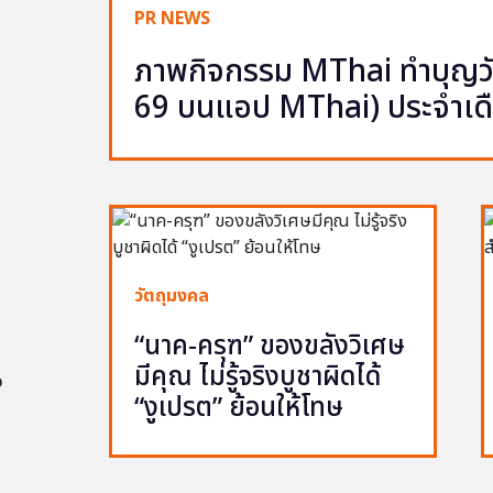
PR NEWS
ภาพกิจกรรม MThai ทำบุญวัน
69 บนแอป MThai) ประจำเด
วัตถุมงคล
“นาค-ครุฑ” ของขลังวิเศษ
มีคุณ ไม่รู้จริงบูชาผิดได้
อ
“งูเปรต” ย้อนให้โทษ