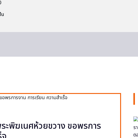
0
็น
ยพระพิฆเนศห้วยขวาง ขอพรการ
็จ