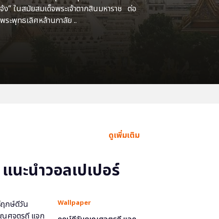
แจ้ง” ในสมัยสมเด็จพระเจ้าตากสินมหาราช ต่อ
พระพุทธเลิศหล้านภาลัย ..
ดูเพิ่มเติม
แนะนำวอลเปเปอร์
Wallpaper