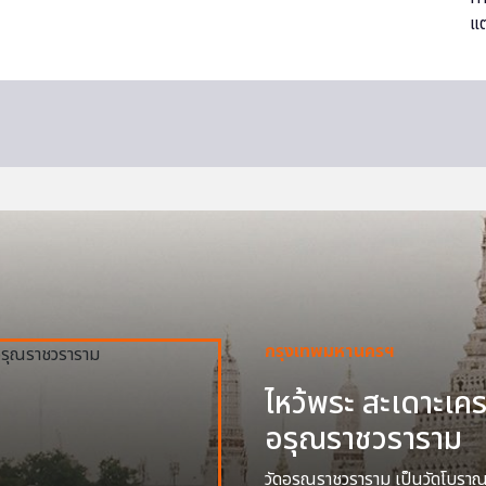
กรุงเทพมหานครฯ
ไหว้พระ สะเดาะเครา
อรุณราชวราราม
วัดอรุณราชวราราม เป็นวัดโบราณสร