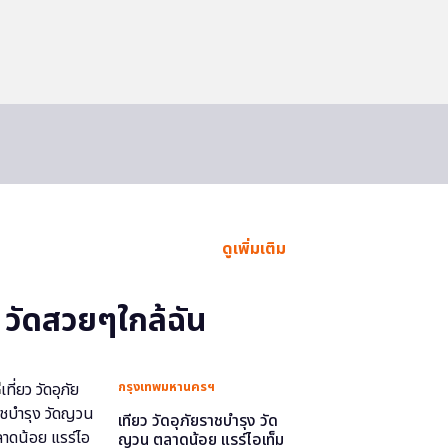
ดูเพิ่มเติม
วัดสวยๆใกล้ฉัน
กรุงเทพมหานครฯ
เที่ยว วัดอุภัยราชบำรุง วัด
ญวน ตลาดน้อย แรร์ไอเท็ม