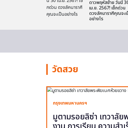
ดาวพฤหัสย้าย วันนี้ 3
เม.ย. 2567! เช็กด่วน
ดวงลัคนาราศีคุณจะเป
อย่างไร
วัดสวย
กรุงเทพมหานครฯ
มูตามรอยลิซ่า เทวาลั
งาน การเรียน ความสำเร