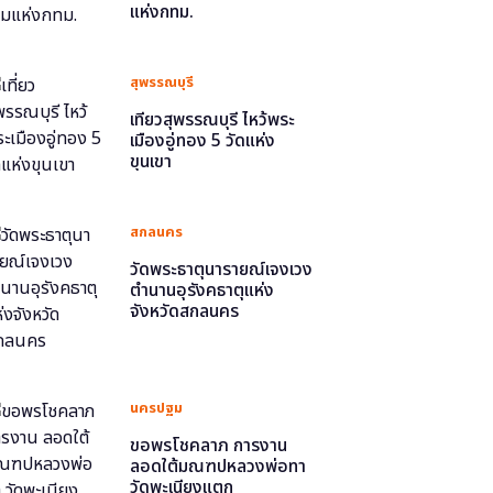
แห่งกทม.
สุพรรณบุรี
เที่ยวสุพรรณบุรี ไหว้พระ
เมืองอู่ทอง 5 วัดแห่ง
ขุนเขา
สกลนคร
วัดพระธาตุนารายณ์เจงเวง
ตำนานอุรังคธาตุแห่ง
จังหวัดสกลนคร
นครปฐม
ขอพรโชคลาภ การงาน
ลอดใต้มณฑปหลวงพ่อทา
วัดพะเนียงแตก