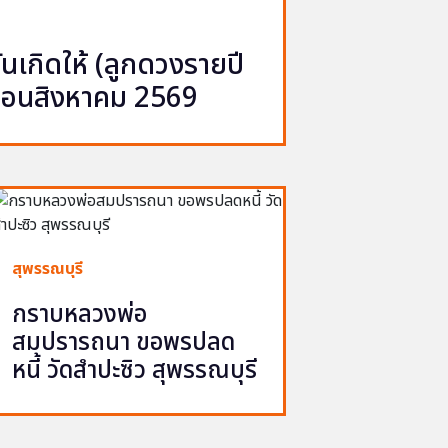
เกิดให้ (ลูกดวงรายปี
ือนสิงหาคม 2569
สุพรรณบุรี
กราบหลวงพ่อ
สมปรารถนา ขอพรปลด
หนี้ วัดสำปะซิว สุพรรณบุรี